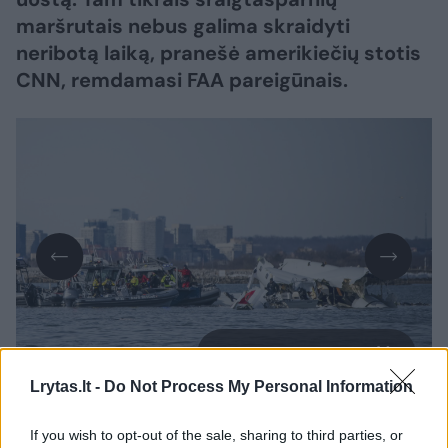
maršrutais nebus galima skraidyti
neribotą laiką, pranešė amerikiečių stotis
CNN, remdamasi FAA pareigūnais.
Daugiau nuotraukų (1)
Lrytas.lt -
Do Not Process My Personal Information
Sraigtasparnis, su kuriuo susidūręs sudužo
If you wish to opt-out of the sale, sharing to third parties, or