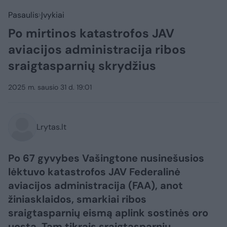
Pasaulis
Įvykiai
Po mirtinos katastrofos JAV
aviacijos administracija ribos
sraigtasparnių skrydžius
2025 m. sausio 31 d. 19:01
Lrytas.lt
Po 67 gyvybes Vašingtone nusinešusios
lėktuvo katastrofos JAV Federalinė
aviacijos administracija (FAA), anot
žiniasklaidos, smarkiai ribos
sraigtasparnių eismą aplink sostinės oro
uostą. Tam tikrais sraigtasparnių