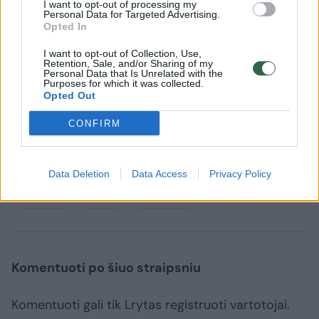
I want to opt-out of processing my
žuvo.
Personal Data for Targeted Advertising.
Opted In
I want to opt-out of Collection, Use,
JAV žiniasklaida, be to, skelbė, kad dieną
Retention, Sale, and/or Sharing of my
Personal Data that Is Unrelated with the
prieš mirtiną susidūrimą kitas keleivinis
Purposes for which it was collected.
Opted Out
lėktuvas buvo priverstas nutraukti savo
CONFIRM
nusileidimą, nes netoli jo skrydžio maršruto
judėjo sraigtasparnis.
Data Deletion
Data Access
Privacy Policy
Vašingtonas
tragedija
sraigtasparnis
Rodyti daugiau žymių
Komentuoti po šiuo straipsniu
Komentuoti gali tik Lrytas registruoti vartotojai.