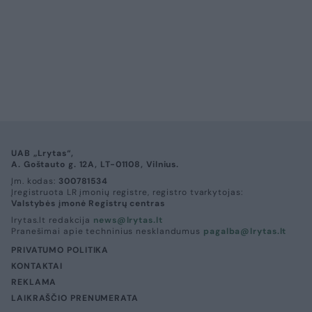
UAB „Lrytas“,
A. Goštauto g. 12A, LT-01108, Vilnius.
Įm. kodas:
300781534
Įregistruota LR įmonių registre, registro tvarkytojas:
Valstybės įmonė Registrų centras
lrytas.lt redakcija
news@lrytas.lt
Pranešimai apie techninius nesklandumus
pagalba@lrytas.lt
PRIVATUMO POLITIKA
KONTAKTAI
REKLAMA
LAIKRAŠČIO PRENUMERATA