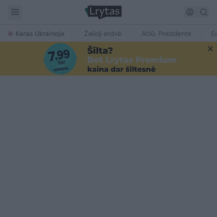
Karas Ukrainoje
Žalioji erdvė
Ačiū, Prezidente
E