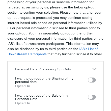
processing of your personal or sensitive information for
lėktuvas, skrido aukščiau nei leidžiama.
targeted advertising by us, please use the below opt-out
Viršutinė riba šiuose maršrutuose yra 200
section to confirm your selection. Please note that after your
opt-out request is processed you may continue seeing
pėdų (60 metrų). JAV prezidentas Donaldas
interest-based ads based on personal information utilized by
Trumpas savo socialiniame tinkle „Truth
us or personal information disclosed to third parties prior to
Social“ rašė: „Sraigtasparnis „Black Hawk“
your opt-out. You may separately opt-out of the further
disclosure of your personal information by third parties on the
skrido per aukštai, ir gerokai (per aukštai). Jis
IAB’s list of downstream participants. This information may
gerokai viršijo 200 pėdų ribą. Tai nėra taip
also be disclosed by us to third parties on the
IAB’s List of
Downstream Participants
that may further disclose it to other
sudėtinga suprasti, taip?“
third parties.
Personal Data Processing Opt Outs
Leisdamasis sostinės Ronaldo Reagano oro
I want to opt-out of the Sharing of my
uoste (DCA) trečiadienio vakarą keleivinis
personal data.
Opted In
lėktuvas susidūrė su kariniu sraigtasparniu.
Abu jie nukrito į upę. Orlaiviu skrido 60
I want to opt-out of the Sale of my
Personal Data.
keleivių ir 4 įgulos nariai, o sraigtasparniu – 3
Opted In
įgulos nariai. Anot institucijų, visi 67 žmonės