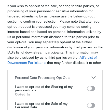
„Balchug Capital“.
If you wish to opt-out of the sale, sharing to third parties, or
processing of your personal or sensitive information for
targeted advertising by us, please use the below opt-out
section to confirm your selection. Please note that after your
Susiję straipsniai
opt-out request is processed you may continue seeing
interest-based ads based on personal information utilized by
us or personal information disclosed to third parties prior to
your opt-out. You may separately opt-out of the further
disclosure of your personal information by third parties on the
IAB’s list of downstream participants. This information may
also be disclosed by us to third parties on the
IAB’s List of
Downstream Participants
that may further disclose it to other
third parties.
Personal Data Processing Opt Outs
Iš Turkijos kariuomenės
„The New
I want to opt-out of the Sharing of my
pašalinti karininkai, davę
įvardijo,
personal data.
Opted In
ištikimybės priesaiką šalies
lėktuvo 
įkūrėjui Atatürkui
Vašingt
I want to opt-out of the Sale of my
Personal Data.