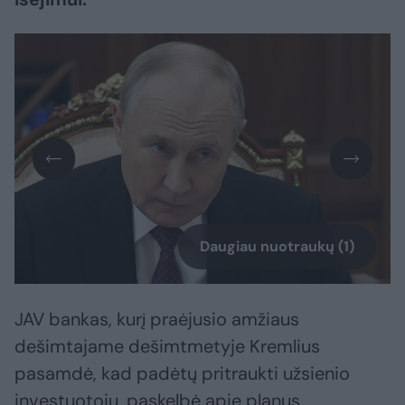
Daugiau nuotraukų (1)
JAV bankas, kurį praėjusio amžiaus
dešimtajame dešimtmetyje Kremlius
pasamdė, kad padėtų pritraukti užsienio
investuotojų, paskelbė apie planus