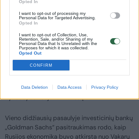
Opted In
I want to opt-out of processing my
Personal Data for Targeted Advertising.
Opted In
Daugiau duomenų apie sandorio sąlygas
I want to opt-out of Collection, Use,
nebuvo pateikta.
Retention, Sale, and/or Sharing of my
Personal Data that Is Unrelated with the
Purposes for which it was collected.
Opted Out
Pagal Rusijos taisykles, įvestas kilus įmonių
CONFIRM
pasitraukimo iš šalies bangai, iš rinkos
pasitraukiančios įmonės turi parduoti akcijas
sumažinta verte ir sumokėti Rusijos
Data Deletion
Data Access
Privacy Policy
vyriausybei išėjimo mokestį.
Vieno didžiausių pasaulyje investicinių bankų
„Goldman Sachs“ pasitraukimas rodo, kaip
Rusijos ekonomika buvo atkirsta nuo Vakarų