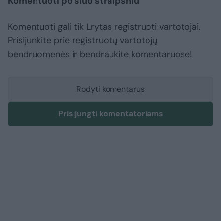
Komentuoti po šiuo straipsniu
Komentuoti gali tik Lrytas registruoti vartotojai.
Prisijunkite prie registruotų vartotojų
bendruomenės ir bendraukite komentaruose!
Rodyti komentarus
Prisijungti komentatoriams