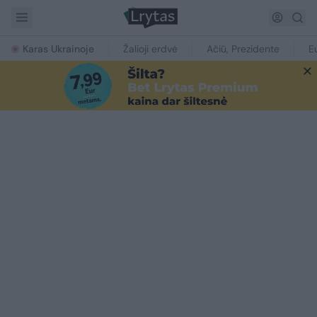
Karas Ukrainoje
Žalioji erdvė
Ačiū, Prezidente
E