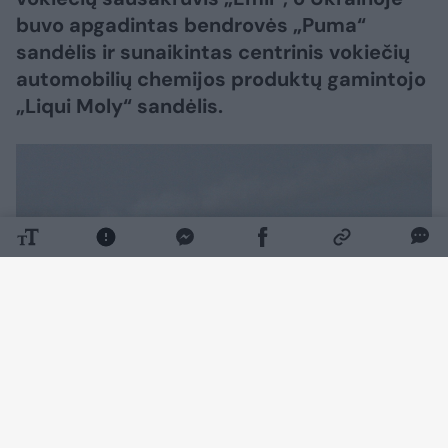
buvo apgadintas bendrovės „Puma“
sandėlis ir sunaikintas centrinis vokiečių
automobilių chemijos produktų gamintojo
„Liqui Moly“ sandėlis.
Daugiau nuotraukų (1)