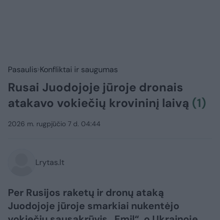
Pasaulis
Konfliktai ir saugumas
Rusai Juodojoje jūroje dronais
atakavo vokiečių krovininį laivą
(1)
2026 m. rugpjūčio 7 d. 04:44
Lrytas.lt
Per Rusijos raketų ir dronų ataką
Juodojoje jūroje smarkiai nukentėjo
vokiečių sausakrūvis „Emil“, o Ukrainoje