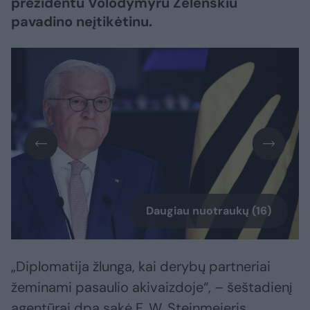
prezidentu Volodymyru Zelenskiu
pavadino neįtikėtinu.
Daugiau nuotraukų (16)
„Diplomatija žlunga, kai derybų partneriai
žeminami pasaulio akivaizdoje“, – šeštadienį
agentūrai dpa sakė F. W. Steinmeieris.