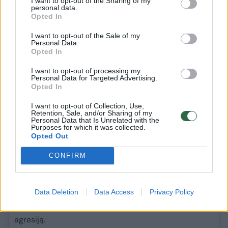
I want to opt-out of the Sharing of my
viršūnių susitikime Londone.
personal data.
Opted In
Ukrainos prezidentas į JK atvyko iš JAV, kur
penktadienį Baltuosiuose rūmuose žiniasklaidos
I want to opt-out of the Sale of my
Personal Data.
akivaizdoje jį užsipuolė ir priekaištus reiškė
Opted In
respublikonas prezidentas Donaldas Trumpas ir
I want to opt-out of processing my
viceprezidentas JD Vance‘as.
Personal Data for Targeted Advertising.
Opted In
prieš 526 d. 15 val. 9 min.
I want to opt-out of Collection, Use,
Lenkijos prezidentas ragina V.
Retention, Sale, and/or Sharing of my
Personal Data that Is Unrelated with the
Zelenskį toliau derėtis su JAV
Purposes for which it was collected.
Opted Out
Lenkijos prezidentas Andrzejus Duda paragino
CONFIRM
Ukrainos prezidentą Volodymyrą Zelenskį tęsti
derybas su JAV dėl jos paramos, praneša dpa.
Data Deletion
Data Access
Privacy Policy
Pasak Lenkijos vadovo, be JAV nėra jokios kitos
valstybės pasaulyje, kuri galėtų sustabdyti Rusijos
agresiją.