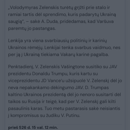
„Volodymyras Zelenskis turėtų grįžti prie stalo ir
ramiai tartis dėl sprendimo, kuris padarytų Ukrainą
saugią“, – sakė A. Duda, pridėdamas, kad Varšuva
paremtų jo pastangas.
Lenkija yra viena svarbiausių politinių ir karinių
Ukrainos rėmėjų. Lenkijai tenka svarbus vaidmuo, nes
per ją į Ukrainą tiekiama Vakarų karinė pagalba.
Penktadienį, V. Zelenskis Vašingtone susitiko su JAV
prezidentu Donaldu Trumpu, kuris kartu su
viceprezidentu JD Vance‘u užsipuolė V. Zelenskį dėl jo
neva nepakankamo dėkingumo JAV. D. Trumpas
kaltino Ukrainos prezidentą dėl jo nenoro susitarti dėl
taikos su Rusija ir teigė, kad per V. Zelenskį gali kilti
pasaulinis karas. Tuo metu pastarasis sakė neisiantis
į kompromisus su žudiku V. Putinu.
prieš 526 d. 15 val. 12 min.