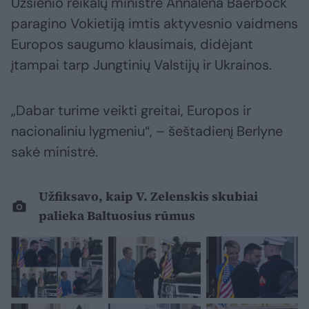
Užsienio reikalų ministrė Annalena Baerbock
paragino Vokietiją imtis aktyvesnio vaidmens
Europos saugumo klausimais, didėjant
įtampai tarp Jungtinių Valstijų ir Ukrainos.
„Dabar turime veikti greitai, Europos ir
nacionaliniu lygmeniu“, – šeštadienį Berlyne
sakė ministrė.
Užfiksavo, kaip V. Zelenskis skubiai
palieka Baltuosius rūmus