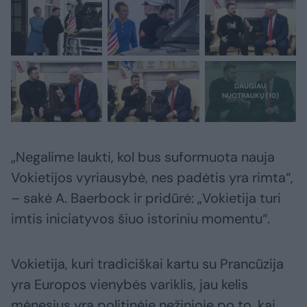
„Negalime laukti, kol bus suformuota nauja
Vokietijos vyriausybė, nes padėtis yra rimta“,
– sakė A. Baerbock ir pridūrė: „Vokietija turi
imtis iniciatyvos šiuo istoriniu momentu“.
Vokietija, kuri tradiciškai kartu su Prancūzija
yra Europos vienybės variklis, jau kelis
mėnesius yra politinėje nežinioje po to, kai