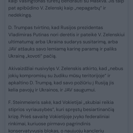
kaip Vašingtonas turėtų bendrauti su Maskva. Jis taip
pat apibūdino V. Zelenskį kaip „nepagarbų“ ir
nedėkingą.
D. Trumpas tvirtino, kad Rusijos prezidentas
Vladimiras Putinas nori derėtis ir pateikė V. Zelenskiui
ultimatumą: arba Ukraina sudarys susitarimą, arba
JAV atšauks savo lemiamą karinę paramą ir paliks
Ukrainą „kovoti“ pačią.
Akivaizdžiai nusivylęs V. Zelenskis atkirto, kad „nebus
jokių kompromisų su žudiku mūsų teritorijoje“ ir
apkaltino D. Trumpą, kad savo požiūriu į Rusiją jis
kelia pavojų ir Ukrainos, ir JAV saugumui.
F. Steinmeieris sakė, kad Vokietijai „skubiai reikia
stiprios vyriausybės“, kuri spręstų besiartinančią
krizę. Prieš savaitę Vokietijoje įvyko federaliniai
rinkimai, kuriuose pirmavo pagrindinis
konservatyvusis blokas, o naujuoju kancleriu