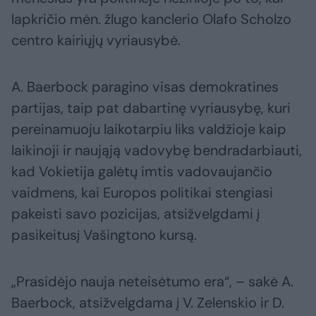
lapkričio mėn. žlugo kanclerio Olafo Scholzo
centro kairiųjų vyriausybė.
A. Baerbock paragino visas demokratines
partijas, taip pat dabartinę vyriausybę, kuri
pereinamuoju laikotarpiu liks valdžioje kaip
laikinoji ir naująją vadovybę bendradarbiauti,
kad Vokietija galėtų imtis vadovaujančio
vaidmens, kai Europos politikai stengiasi
pakeisti savo pozicijas, atsižvelgdami į
pasikeitusį Vašingtono kursą.
„Prasidėjo nauja neteisėtumo era“, – sakė A.
Baerbock, atsižvelgdama į V. Zelenskio ir D.