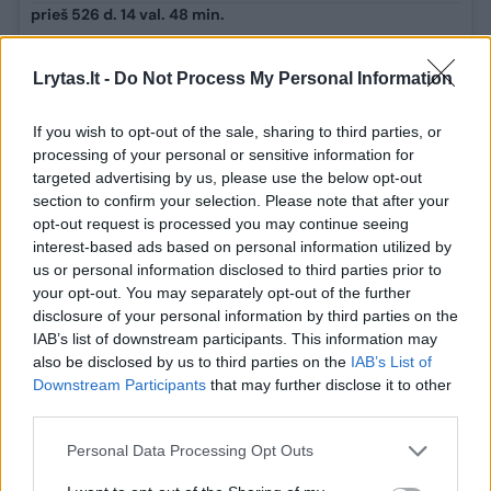
prieš 526 d. 14 val. 48 min.
V. Zelenskis išvyko iš Dauning Strito
Lrytas.lt -
Do Not Process My Personal Information
Ukrainos prezidento Volodymyro Zelenskio ir
Jungtinės Karalystės (JK) ministro pirmininko Keiro
If you wish to opt-out of the sale, sharing to third parties, or
Starmerio susitikimas baigėsi ir jis išvyko iš Dauning
processing of your personal or sensitive information for
targeted advertising by us, please use the below opt-out
Strito, ministro pirmininko rezidencijos.
section to confirm your selection. Please note that after your
opt-out request is processed you may continue seeing
Judviejų pokalbis šeštadienio vakarą Londone truko
interest-based ads based on personal information utilized by
ilgiau nei valandą.
us or personal information disclosed to third parties prior to
your opt-out. You may separately opt-out of the further
Prieš įsėsdamas į automobilį V. Zelenskis
disclosure of your personal information by third parties on the
atsisveikindamas apsikabino su K. Starmeriu, o
IAB’s list of downstream participants. This information may
pastarasis dar pamojavo jam benuvažiuojant.
also be disclosed by us to third parties on the
IAB’s List of
Downstream Participants
that may further disclose it to other
Sekmadienį Ukrainos prezidentą priims Jungtinės
third parties.
Karalystės karalius Karolis III.
Personal Data Processing Opt Outs
Vėliau V. Zelenskis dalyvaus Europos saugumo