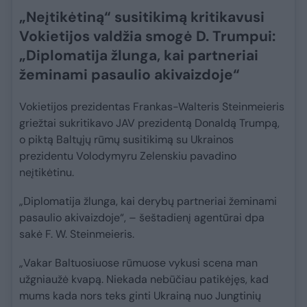
„Neįtikėtiną“ susitikimą kritikavusi
Vokietijos valdžia smogė D. Trumpui:
„Diplomatija žlunga, kai partneriai
žeminami pasaulio akivaizdoje“
Vokietijos prezidentas Frankas-Walteris Steinmeieris
griežtai sukritikavo JAV prezidentą Donaldą Trumpą,
o piktą Baltųjų rūmų susitikimą su Ukrainos
prezidentu Volodymyru Zelenskiu pavadino
neįtikėtinu.
„Diplomatija žlunga, kai derybų partneriai žeminami
pasaulio akivaizdoje“, – šeštadienį agentūrai dpa
sakė F. W. Steinmeieris.
„Vakar Baltuosiuose rūmuose vykusi scena man
užgniaužė kvapą. Niekada nebūčiau patikėjęs, kad
mums kada nors teks ginti Ukrainą nuo Jungtinių