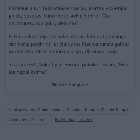
Pirmiausia turi būti atlaisvintas jau skirtas Vokietijos
ginklų paketas, kurio vertė siekia 3 mlrd. „Čia
nebeturėtų būti jokių delsimų“.
R. Habeckas taip pat sakė manąs, kad būtų teisinga
dar kartą patikrinti, ar įšaldytas Rusijos turtas galėtų
padėti atremti V. Putino invaziją į Ukrainą ir kaip.
Jis pabrėžė: „Vokietija ir Europa palaiko Ukrainą. Mes
jos nepaliksime.“
Skaityti daugiau
Frankas Walteris Steinmeieris
Donaldas Trumpas (Donald Trump)
Volodymyras Zelenskis
Rodyti daugiau žymių