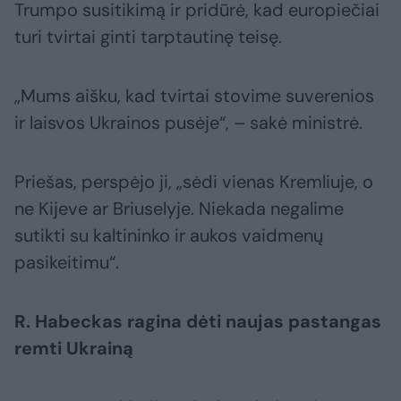
Trumpo susitikimą ir pridūrė, kad europiečiai
turi tvirtai ginti tarptautinę teisę.
„Mums aišku, kad tvirtai stovime suverenios
ir laisvos Ukrainos pusėje“, – sakė ministrė.
Priešas, perspėjo ji, „sėdi vienas Kremliuje, o
ne Kijeve ar Briuselyje. Niekada negalime
sutikti su kaltininko ir aukos vaidmenų
pasikeitimu“.
R. Habeckas ragina dėti naujas pastangas
remti Ukrainą