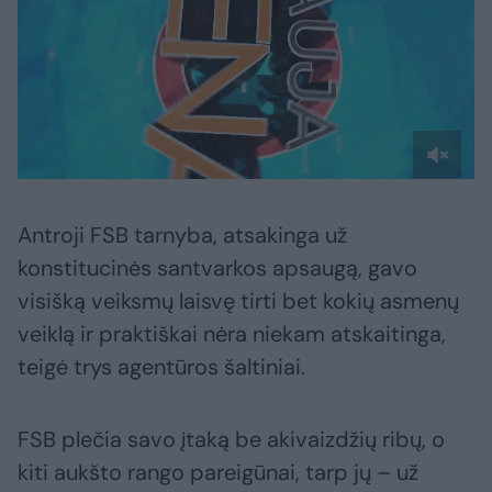
Antroji FSB tarnyba, atsakinga už
konstitucinės santvarkos apsaugą, gavo
visišką veiksmų laisvę tirti bet kokių asmenų
veiklą ir praktiškai nėra niekam atskaitinga,
teigė trys agentūros šaltiniai.
FSB plečia savo įtaką be akivaizdžių ribų, o
kiti aukšto rango pareigūnai, tarp jų – už