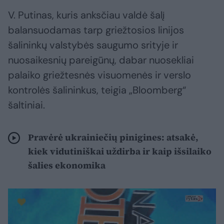
V. Putinas, kuris anksčiau valdė šalį
balansuodamas tarp griežtosios linijos
šalininkų valstybės saugumo srityje ir
nuosaikesnių pareigūnų, dabar nuosekliai
palaiko griežtesnės visuomenės ir verslo
kontrolės šalininkus, teigia „Bloomberg“
šaltiniai.
Pravėrė ukrainiečių pinigines: atsakė,
kiek vidutiniškai uždirba ir kaip išsilaiko
šalies ekonomika