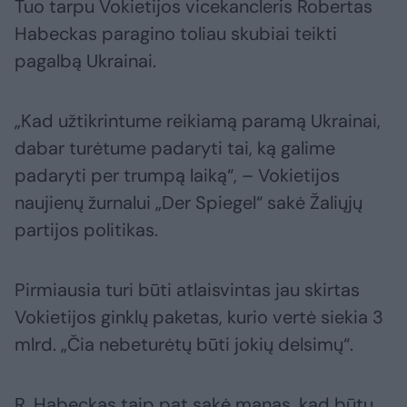
Tuo tarpu Vokietijos vicekancleris Robertas
Habeckas paragino toliau skubiai teikti
pagalbą Ukrainai.
„Kad užtikrintume reikiamą paramą Ukrainai,
dabar turėtume padaryti tai, ką galime
padaryti per trumpą laiką“, – Vokietijos
naujienų žurnalui „Der Spiegel“ sakė Žaliųjų
partijos politikas.
Pirmiausia turi būti atlaisvintas jau skirtas
Vokietijos ginklų paketas, kurio vertė siekia 3
mlrd. „Čia nebeturėtų būti jokių delsimų“.
R. Habeckas taip pat sakė manąs, kad būtų