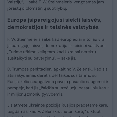
Valstijų“, – sakė F. W. Steinmeieris, vengdamas jam
įprastų diplomatinių subtilybių.
Europa įsipareigojusi siekti laisvės,
demokratijos ir teisinės valstybės
F. W. Steinmeieris sakė, kad europiečiai ir toliau yra
įsipareigoję laisvei, demokratijai ir teisinei valstybei.
„Turime užkirsti kelią tam, kad Ukrainai netektų
susitaikyti su pavergimu“, – sakė jis.
D. Trumpas penktadienį apkaltino V. Zelenskį, kad šis,
atsisakydamas derėtis dėl taikos susitarimo su
Rusija, kelia neapgalvotą pavojų pasaulio saugumui ir
perspėjo, kad jis „žaidžia su trečiuoju pasauliniu karu“
ir milijonų žmonių gyvybėmis.
Jis atmetė Ukrainos poziciją Rusijos pradėtame kare,
teigdamas, kad V. Zelenskis „neturi kortų“ diktuoti,