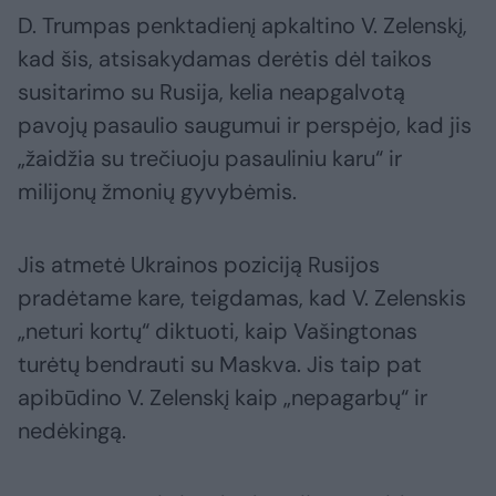
D. Trumpas penktadienį apkaltino V. Zelenskį,
kad šis, atsisakydamas derėtis dėl taikos
susitarimo su Rusija, kelia neapgalvotą
pavojų pasaulio saugumui ir perspėjo, kad jis
„žaidžia su trečiuoju pasauliniu karu“ ir
milijonų žmonių gyvybėmis.
Jis atmetė Ukrainos poziciją Rusijos
pradėtame kare, teigdamas, kad V. Zelenskis
„neturi kortų“ diktuoti, kaip Vašingtonas
turėtų bendrauti su Maskva. Jis taip pat
apibūdino V. Zelenskį kaip „nepagarbų“ ir
nedėkingą.