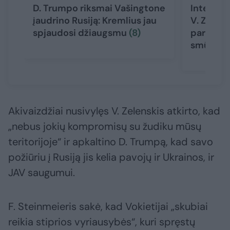
D. Trumpo riksmai Vašingtone
Internete
įaudrino Rusiją: Kremlius jau
V. Zelens
spjaudosi džiaugsmu
(8)
parodijos
smūgis J
Akivaizdžiai nusivylęs V. Zelenskis atkirto, kad
„nebus jokių kompromisų su žudiku mūsų
teritorijoje“ ir apkaltino D. Trumpą, kad savo
požiūriu į Rusiją jis kelia pavojų ir Ukrainos, ir
JAV saugumui.
F. Steinmeieris sakė, kad Vokietijai „skubiai
reikia stiprios vyriausybės“, kuri spręstų