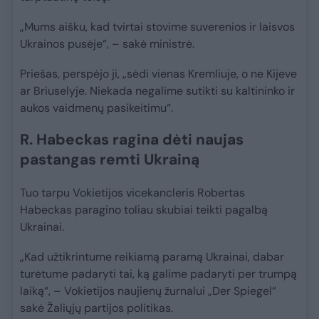
„Mums aišku, kad tvirtai stovime suverenios ir laisvos
Ukrainos pusėje“, – sakė ministrė.
Priešas, perspėjo ji, „sėdi vienas Kremliuje, o ne Kijeve
ar Briuselyje. Niekada negalime sutikti su kaltininko ir
aukos vaidmenų pasikeitimu“.
R. Habeckas ragina dėti naujas
pastangas remti Ukrainą
Tuo tarpu Vokietijos vicekancleris Robertas
Habeckas paragino toliau skubiai teikti pagalbą
Ukrainai.
„Kad užtikrintume reikiamą paramą Ukrainai, dabar
turėtume padaryti tai, ką galime padaryti per trumpą
laiką“, – Vokietijos naujienų žurnalui „Der Spiegel“
sakė Žaliųjų partijos politikas.