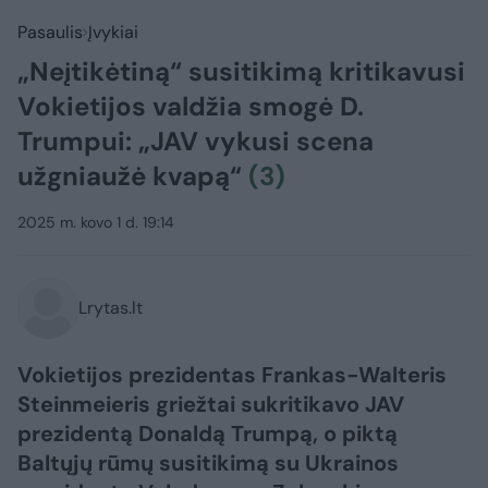
Pasaulis
Įvykiai
„Neįtikėtiną“ susitikimą kritikavusi
Vokietijos valdžia smogė D.
Trumpui: „JAV vykusi scena
užgniaužė kvapą“
(3)
2025 m. kovo 1 d. 19:14
Lrytas.lt
Vokietijos prezidentas Frankas-Walteris
Steinmeieris griežtai sukritikavo JAV
prezidentą Donaldą Trumpą, o piktą
Baltųjų rūmų susitikimą su Ukrainos