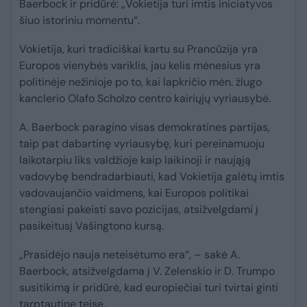
Baerbock ir pridūrė: „Vokietija turi imtis iniciatyvos
šiuo istoriniu momentu“.
Vokietija, kuri tradiciškai kartu su Prancūzija yra
Europos vienybės variklis, jau kelis mėnesius yra
politinėje nežinioje po to, kai lapkričio mėn. žlugo
kanclerio Olafo Scholzo centro kairiųjų vyriausybė.
A. Baerbock paragino visas demokratines partijas,
taip pat dabartinę vyriausybę, kuri pereinamuoju
laikotarpiu liks valdžioje kaip laikinoji ir naująją
vadovybę bendradarbiauti, kad Vokietija galėtų imtis
vadovaujančio vaidmens, kai Europos politikai
stengiasi pakeisti savo pozicijas, atsižvelgdami į
pasikeitusį Vašingtono kursą.
„Prasidėjo nauja neteisėtumo era“, – sakė A.
Baerbock, atsižvelgdama į V. Zelenskio ir D. Trumpo
susitikimą ir pridūrė, kad europiečiai turi tvirtai ginti
tarptautinę teisę.