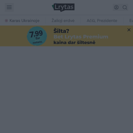
Karas Ukrainoje
Žalioji erdvė
Ačiū, Prezidente
E