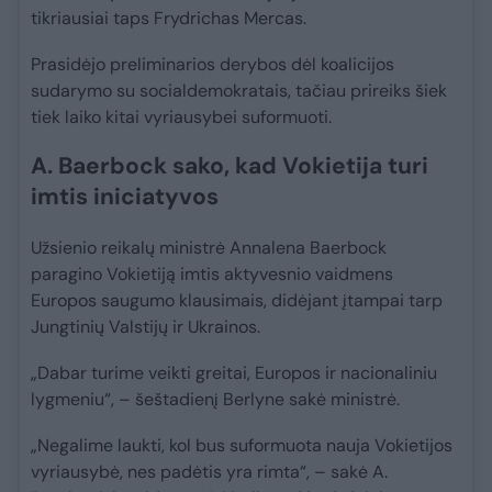
tikriausiai taps Frydrichas Mercas.
Prasidėjo preliminarios derybos dėl koalicijos
sudarymo su socialdemokratais, tačiau prireiks šiek
tiek laiko kitai vyriausybei suformuoti.
A. Baerbock sako, kad Vokietija turi
imtis iniciatyvos
Užsienio reikalų ministrė Annalena Baerbock
paragino Vokietiją imtis aktyvesnio vaidmens
Europos saugumo klausimais, didėjant įtampai tarp
Jungtinių Valstijų ir Ukrainos.
„Dabar turime veikti greitai, Europos ir nacionaliniu
lygmeniu“, – šeštadienį Berlyne sakė ministrė.
„Negalime laukti, kol bus suformuota nauja Vokietijos
vyriausybė, nes padėtis yra rimta“, – sakė A.