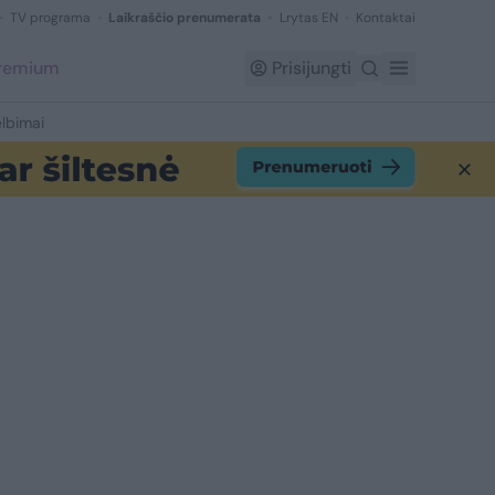
TV programa
Laikraščio prenumerata
Lrytas EN
Kontaktai
Premium
Prisijungti
lbimai