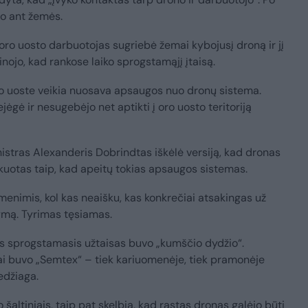
do ant žemės.
s oro uosto darbuotojas sugriebė žemai kybojusį droną ir jį
nojo, kad rankose laiko sprogstamąjį įtaisą.
o uoste veikia nuosava apsaugos nuo dronų sistema.
ejėgė ir nesugebėjo net aptikti į oro uosto teritoriją
nistras Alexanderis Dobrindtas iškėlė versiją, kad dronas
ikuotas taip, kad apeitų tokias apsaugos sistemas.
menimis, kol kas neaišku, kas konkrečiai atsakingas už
mą. Tyrimas tęsiamas.
 sprogstamasis užtaisas buvo „kumščio dydžio“.
iai buvo „Semtex“ – tiek kariuomenėje, tiek pramonėje
džiaga.
altiniais, taip pat skelbia, kad rastas dronas galėjo būti