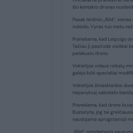
šio kontakto dronas nusilei
Pasak leidinio „Bild“, viena
nuleido. Vyras tuo metu neži
Pranešama, kad Leipcigo or
Tačiau ji pasirodė visiškai b
patekusio drono.
Vokietijos vidaus reikalų mi
galėjo būti specialiai modif
Vokietijos žiniasklaidos duo
nepavykusį sabotažo bandy
Pranešama, kad drone buvęs
Bustatyta, jog tai greičiaus
naudojama sprogstamoji me
„Bild“, remdamasis saugumo š