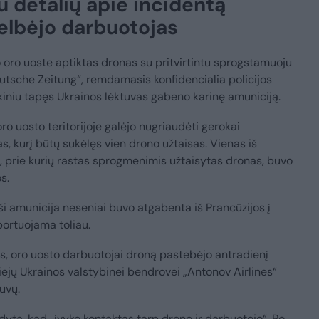
u detalių apie incidentą
gelbėjo darbuotojas
 oro uoste aptiktas dronas su pritvirtintu sprogstamuoju
eutsche Zeitung“, remdamasis konfidencialia policijos
ikiniu tapęs Ukrainos lėktuvas gabeno karinę amuniciją.
ro uosto teritorijoje galėjo nugriaudėti gerokai
s, kurį būtų sukėlęs vien drono užtaisas. Vienas iš
ų, prie kurių rastas sprogmenimis užtaisytas dronas, buvo
s.
 amunicija neseniai buvo atgabenta iš Prancūzijos į
sportuojama toliau.
s, oro uosto darbuotojai droną pastebėjo antradienį
viejų Ukrainos valstybinei bendrovei „Antonov Airlines“
uvų.
yta, kad „įvyko kontaktas tarp drono ir darbuotojo“. Po