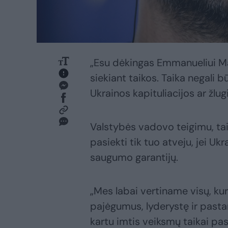
„Esu dėkingas Emmanueliui Mac
siekiant taikos. Taika negali būt
Ukrainos kapituliacijos ar žlu
Valstybės vadovo teigimu, taika
pasiekti tik tuo atveju, jei Ukr
saugumo garantijų.
„Mes labai vertiname visų, kur
pajėgumus, lyderystę ir past
kartu imtis veiksmų taikai pasi