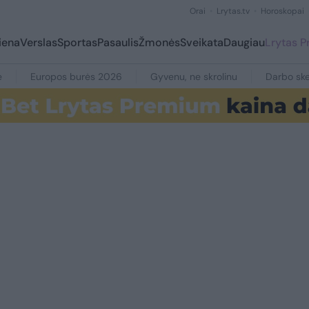
Orai
Lrytas.tv
Horoskopai
iena
Verslas
Sportas
Pasaulis
Žmonės
Sveikata
Daugiau
Lrytas 
e
Europos burės 2026
Gyvenu, ne skrolinu
Darbo ske