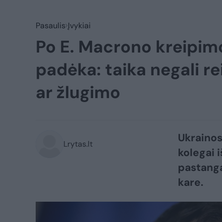
Pasaulis
Įvykiai
Po E. Macrono kreipimos
padėka: taika negali re
ar žlugimo
Ukrainos
Lrytas.lt
kolegai 
pastanga
kare.