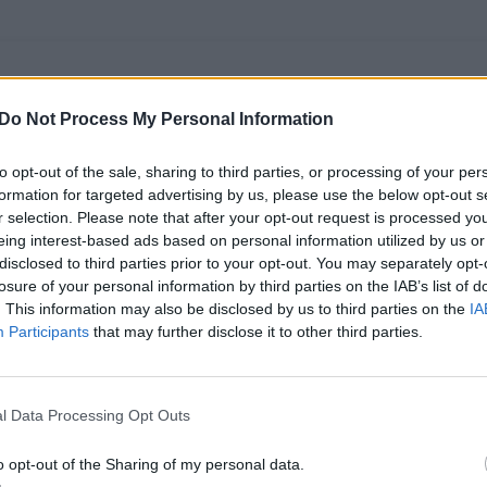
Do Not Process My Personal Information
to opt-out of the sale, sharing to third parties, or processing of your per
formation for targeted advertising by us, please use the below opt-out s
r selection. Please note that after your opt-out request is processed y
eing interest-based ads based on personal information utilized by us or
disclosed to third parties prior to your opt-out. You may separately opt-
losure of your personal information by third parties on the IAB’s list of
„Išgyvename naują
Po įžeidžiančių J. D.
. This information may also be disclosed by us to third parties on the
IA
erą“: E. Macronas
Vance’o žodžių –
Participants
that may further disclose it to other third parties.
perspėjo dėl V.
griežtas
Putino grėsmės ir
sąjungininkų
galimo JAV
atkirtis
(9)
l Data Processing Opt Outs
pasitraukimo
(2)
o opt-out of the Sharing of my personal data.