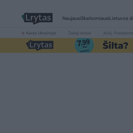
Naujausi
Skaitomiausi
Lietuvos d
Karas Ukrainoje
Žalioji erdvė
Ačiū, Prezident