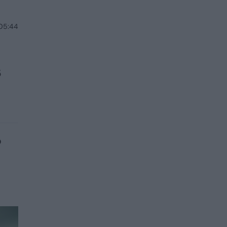
 05:44
s
o