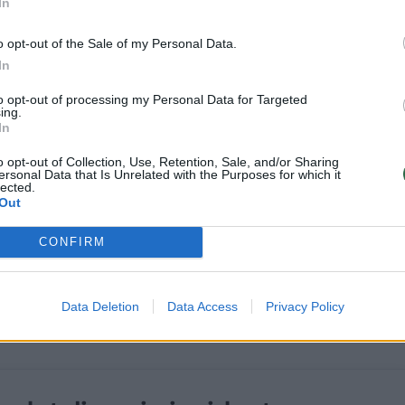
In
o opt-out of the Sale of my Personal Data.
skelbė kitą savaitę Paryžiuje sušauksiąs šalių,
In
 už drauge su Ukraina parengto tvirtos ir tvarios
to opt-out of processing my Personal Data for Targeted
abo vadų susitikimą.
ing.
In
o opt-out of Collection, Use, Retention, Sale, and/or Sharing
ersonal Data that Is Unrelated with the Purposes for which it
lected.
Out
jūčio 6-osios naujienos
CONFIRM
Data Deletion
Data Access
Privacy Policy
Naujausi viršuje
Svarbus pranešimas