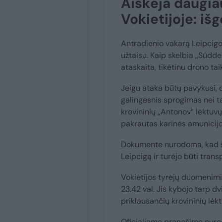
Aiškėja daugia
Vokietijoje: iš
Antradienio vakarą Leipcigo
užtaisu. Kaip skelbia „Südd
ataskaita, tikėtinu drono ta
Jeigu ataka būtų pavykusi, o
galingesnis sprogimas nei ta
krovininių „Antonov“ lėktuv
pakrautas karinės amunicijo
Dokumente nurodoma, kad ši
Leipcigą ir turėjo būti tran
Vokietijos tyrėjų duomenimi
23.42 val. Jis kybojo tarp d
priklausančių krovininių lėkt
Oficialiame pranešime nurod