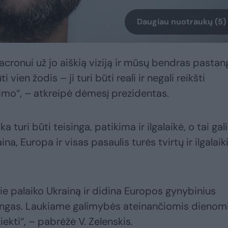
Daugiau nuotraukų (5)
ronui už jo aiškią viziją ir mūsų bendras pastan
i vien žodis – ji turi būti reali ir negali reikšti
gimo“, – atkreipė dėmesį prezidentas.
 turi būti teisinga, patikima ir ilgalaikė, o tai ga
aina, Europa ir visas pasaulis turės tvirtų ir ilgalaik
ie palaiko Ukrainą ir didina Europos gynybinius
angas. Laukiame galimybės ateinančiomis dienom
ekti“, – pabrėžė V. Zelenskis.