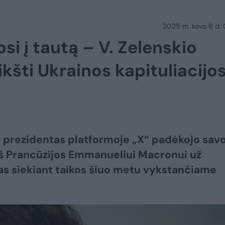
2025 m. kovo 6 d.
i į tautą – V. Zelenskio
ikšti Ukrainos kapituliacijo
 prezidentas platformoje „X“ padėkojo sav
iš Prancūzijos Emmanueliui Macronui už
s siekiant taikos šiuo metu vykstančiame