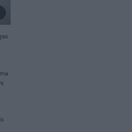
gas
lima
ių
is