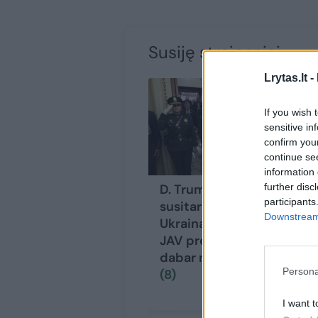
Susiję straipsniai
Lrytas.lt -
If you wish 
sensitive in
confirm you
continue se
information 
further disc
D. Trumpui
participants
susitarimas su
Downstream 
Ukraina nebetinka?
JAV prezidentas
dabar nori daugiau
Persona
(8)
I want t