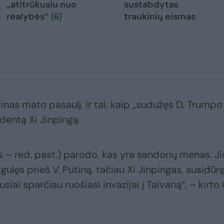
„atitrūkusiu nuo
sustabdytas
realybės“
(6)
traukinių eismas
tinas mato pasaulį, ir tai, kaip „sudužęs D. Trumpo
identą Xi Jinpingą.
s – red. past.) parodo, kas yra sandorių menas. Ji
gulęs prieš V. Putiną, tačiau Xi Jinpingas, susidūr
usiai sparčiau ruošiasi invazijai į Taivaną“, – kirto 