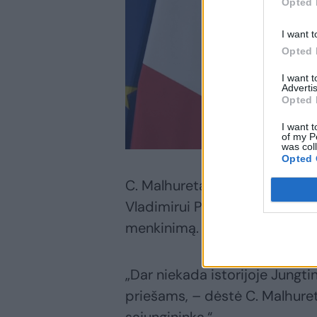
Opted 
I want t
Opted 
I want 
Advertis
Opted 
I want t
of my P
was col
Opted 
C. Malhuretas svarstė apie g
Vladimirui Putinui ir nuolati
menkinimą.
„Dar niekada istorijoje Jungti
priešams, – dėstė C. Malhuret