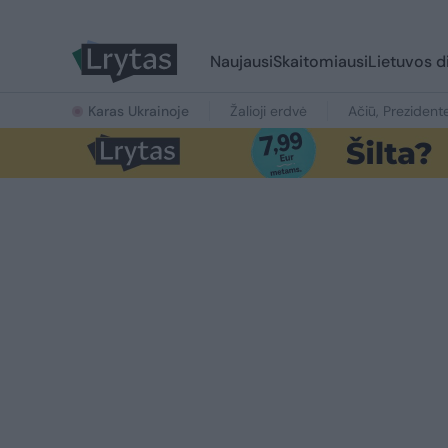
Naujausi
Skaitomiausi
Lietuvos d
Karas Ukrainoje
Žalioji erdvė
Ačiū, Prezident