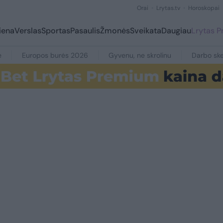
Orai
Lrytas.tv
Horoskopai
iena
Verslas
Sportas
Pasaulis
Žmonės
Sveikata
Daugiau
Lrytas 
e
Europos burės 2026
Gyvenu, ne skrolinu
Darbo ske