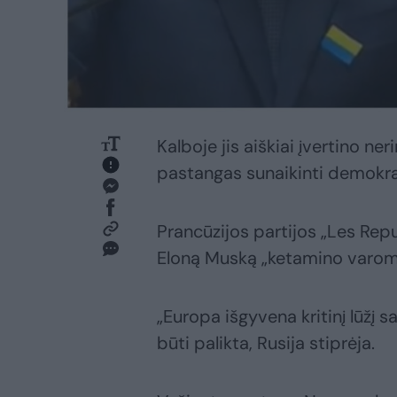
Kalboje jis aiškiai įvertino 
pastangas sunaikinti demokrati
Prancūzijos partijos „Les Repu
Eloną Muską „ketamino varomu
„Europa išgyvena kritinį lūžį s
būti palikta, Rusija stiprėja.