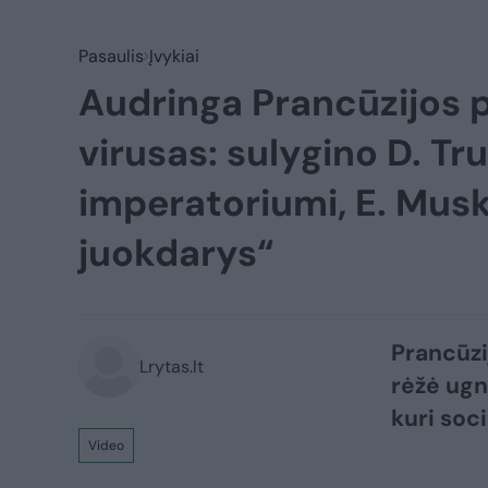
Pasaulis
Įvykiai
Audringa Prancūzijos po
virusas: sulygino D. 
imperatoriumi, E. Mus
juokdarys“
Prancūzi
Lrytas.lt
rėžė ugn
kuri soci
Video