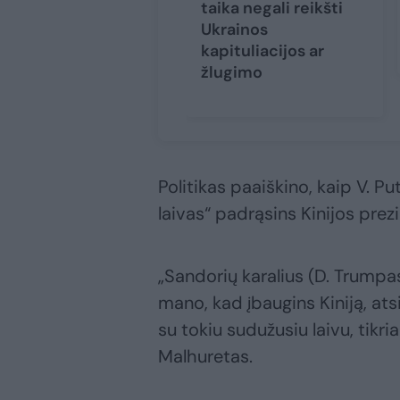
taika negali reikšti
Ukrainos
kapituliacijos ar
žlugimo
Politikas paaiškino, kaip V. Pu
laivas“ padrąsins Kinijos prez
„Sandorių karalius (D. Trumpa
mano, kad įbaugins Kiniją, atsi
su tokiu sudužusiu laivu, tikria
Malhuretas.