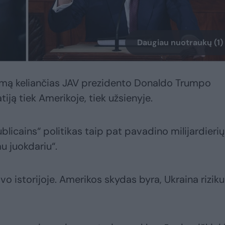
Daugiau nuotraukų (1)
nerimą keliančias JAV prezidento Donaldo Trumpo
ją tiek Amerikoje, tiek užsienyje.
blicains“ politikas taip pat pavadino milijardierių
 juokdariu“.
avo istorijoje. Amerikos skydas byra, Ukraina rizik