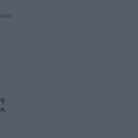
 14:06
nį
e,