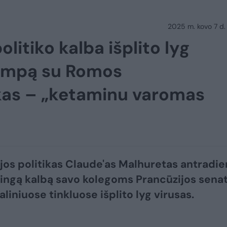
2025 m. kovo 7 d.
litiko kalba išplito lyg
Trumpą su Romos
kas – „ketaminu varomas
jos politikas Claude'as Malhuretas antradie
ingą kalbą savo kolegoms Prancūzijos senat
aliniuose tinkluose išplito lyg virusas.