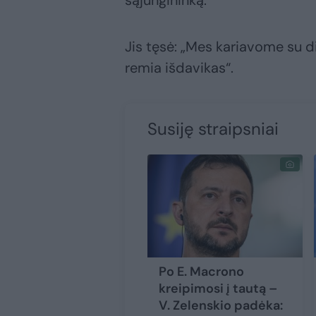
sąjungininką.“
Jis tęsė: „Mes kariavome su d
remia išdavikas“.
Susiję straipsniai
Po E. Macrono
kreipimosi į tautą –
V. Zelenskio padėka: