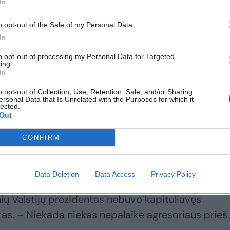
In
o opt-out of the Sale of my Personal Data.
In
to opt-out of processing my Personal Data for Targeted
ing.
In
o opt-out of Collection, Use, Retention, Sale, and/or Sharing
ersonal Data that Is Unrelated with the Purposes for which it
lected.
Out
luminantį D. Trumpo pataikavimą Rusijos vadovui
CONFIRM
nį Ukrainos prezidento Volodymyro Zelenskio
Data Deletion
Data Access
Privacy Policy
nių Valstijų prezidentas nebuvo kapituliavęs
as. – Niekada niekas nepalaikė agresoriaus prieš