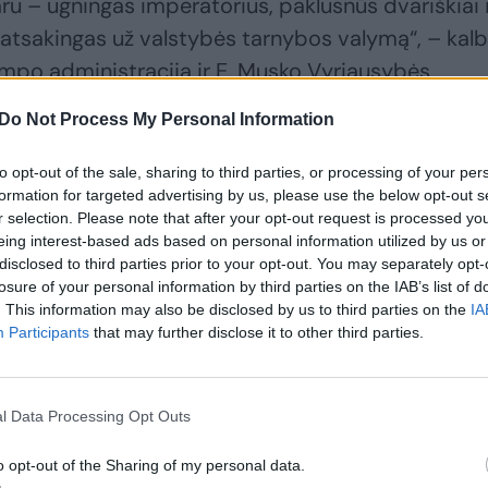
 – ugningas imperatorius, paklusnūs dvariškiai i
atsakingas už valstybės tarnybos valymą“, – kalb
umpo administraciją ir E. Musko Vyriausybės
DOGE).
Do Not Process My Personal Information
ija sparčiai ginkluojasi: baiminasi, kad gali užpult
to opt-out of the sale, sharing to third parties, or processing of your per
formation for targeted advertising by us, please use the below opt-out s
r selection. Please note that after your opt-out request is processed y
eing interest-based ads based on personal information utilized by us or
disclosed to third parties prior to your opt-out. You may separately opt-
losure of your personal information by third parties on the IAB’s list of
. This information may also be disclosed by us to third parties on the
IA
Participants
that may further disclose it to other third parties.
l Data Processing Opt Outs
o opt-out of the Sharing of my personal data.