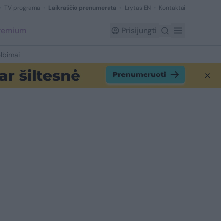
TV programa
Laikraščio prenumerata
Lrytas EN
Kontaktai
Premium
Prisijungti
lbimai