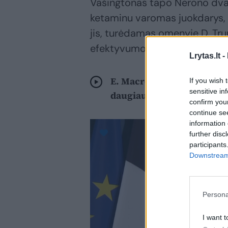
Vašingtonas tapo Nerono dvaru
ketaminu varomas juokdarys, 
jis, turėdamas omenyje D. Tr
efektyvumo departamentą (
Lrytas.lt -
E. Macronas perspėjo – Rus
If you wish 
sensitive in
daugiau šalių
confirm you
continue se
information 
further disc
participants
Downstream 
Persona
I want t