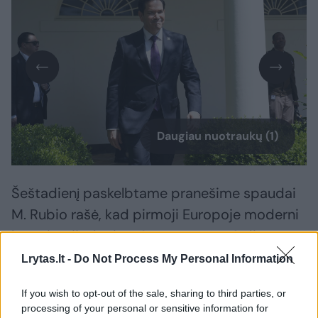
Daugiau nuotraukų (1)
Šeštadienį paskelbtame pranešime spaudai
M. Rubio rašė, kad pirmoji Europoje moderni
konstitucija, kurią 1791 m. gegužės 3 dieną
priėmė Lenkijos Didysis Seimas, „kodifikavo
Lrytas.lt -
Do Not Process My Personal Information
demokratinius principus, kurie taip pat
If you wish to opt-out of the sale, sharing to third parties, or
brangūs ir mūsų jaunai Amerikos Respublikai“.
processing of your personal or sensitive information for