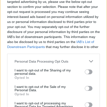
targeted advertising by us, please use the below opt-out
section to confirm your selection. Please note that after your
„Šie principai, drąsiai įvardyti išorinių grėsmių
opt-out request is processed you may continue seeing
akivaizdoje, šimtmečius vienijo ir įkvėpė abi
interest-based ads based on personal information utilized by
us or personal information disclosed to third parties prior to
mūsų valstybes“, – pridūrė jis.
your opt-out. You may separately opt-out of the further
disclosure of your personal information by third parties on the
IAB’s list of downstream participants. This information may
M. Rubio taip pat sakė, kad Lenkija ir
also be disclosed by us to third parties on the
IAB’s List of
Jungtinės Valstijos „yra partnerės kuriant
Downstream Participants
that may further disclose it to other
third parties.
saugesnę ir dar labiau klestinčią ateitį“ savo
šalims.
Personal Data Processing Opt Outs
I want to opt-out of the Sharing of my
personal data.
Jis taip pat gyrė Lenkiją už tai, kad ji
Opted In
„dramatiškai“ sustiprino „bendrą saugumą“
I want to opt-out of the Sale of my
Personal Data.
per savo įsipareigojimus NATO ir savo
Opted In
teritorijoje yra priėmusi tūkstančius JAV karių.
I want to opt-out of processing my
Personal Data for Targeted Advertising.