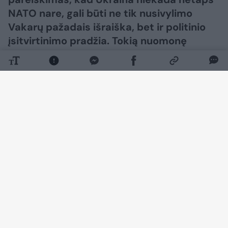
NATO nare, gali būti ne tik nusivylimo
Vakarų pažadais išraiška, bet ir politinio
įsitvirtinimo pradžia. Tokią nuomonę
„Lietuvos ryto“ televizijos laidoje „Nauja
diena“ išsakė ambasadorius, buvęs
užsienio reikalų ministras daktaras
Antanas Valionis.