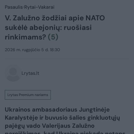
Pasaulis
Rytai-Vakarai
V. Zalužno žodžiai apie NATO
sukėlė abejonių: ruošiasi
rinkimams?
(5)
2026 m. rugpjūčio 5 d. 18:30
Lrytas.lt
Lrytas Premium nariams
Ukrainos ambasadoriaus Jungtinėje
Karalystėje ir buvusio šalies ginkluotųjų
pajėgų vado Valerijaus Zalužno
pareiškimas, kad Ukraina niekada netaps