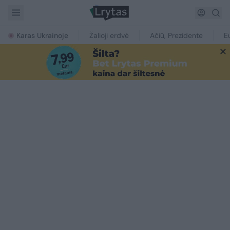
Karas Ukrainoje
Žalioji erdvė
Ačiū, Prezidente
E