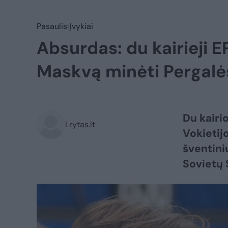
Pasaulis
Įvykiai
Absurdas: du kairieji EP
Maskvą minėti Pergalė
Du kairi
Lrytas.lt
Vokietij
šventini
Sovietų 