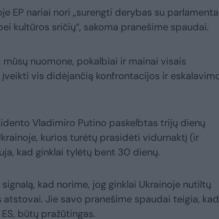
oje EP nariai nori „surengti derybas su parlamenta
s bei kultūros sričių“, sakoma pranešime spaudai.
d, mūsų nuomone, pokalbiai ir mainai visais
 įveikti vis didėjančią konfrontacijos ir eskalavim
zidento Vladimiro Putino paskelbtas trijų dienų
ainoje, kurios turėtų prasidėti vidurnaktį (ir
auja, kad ginklai tylėtų bent 30 dienų.
signalą, kad norime, jog ginklai Ukrainoje nutiltų
os atstovai. Jie savo pranešime spaudai teigia, kad
 ES, būtų pražūtingas.