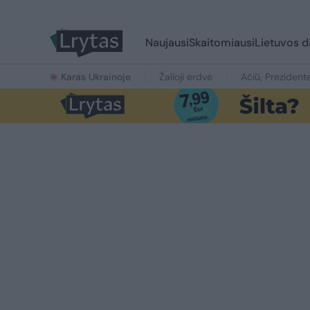
Naujausi
Skaitomiausi
Lietuvos d
Karas Ukrainoje
Žalioji erdvė
Ačiū, Prezident