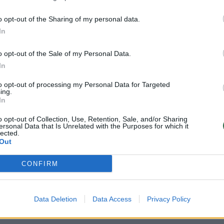
o opt-out of the Sharing of my personal data.
In
o opt-out of the Sale of my Personal Data.
In
to opt-out of processing my Personal Data for Targeted
ing.
Telefonu kalbėdamas
Kinijos prezidentas Xi
In
su B. Netanyahu V.
Jinpingas pradeda
o opt-out of Collection, Use, Retention, Sale, and/or Sharing
Putinas pasmerkė
keturių dienų vizitą
ersonal Data that Is Unrelated with the Purposes for which it
lected.
mėginimus
Rusijoje
Out
„perrašyti“ Antrojo
pasaulinio karo
CONFIRM
istoriją
(1)
Data Deletion
Data Access
Privacy Policy