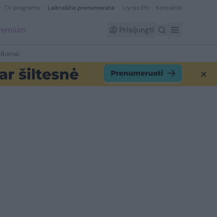
TV programa
Laikraščio prenumerata
Lrytas EN
Kontaktai
Premium
Prisijungti
lbimai