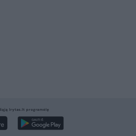
 04:01
ai