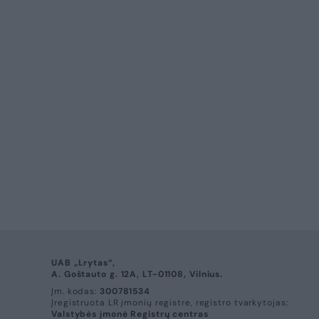
Pasaulis
Konfliktai ir saugumas
Rusijai intensyvinant 
abejingumas: „Situacij
(8)
Rusijos i