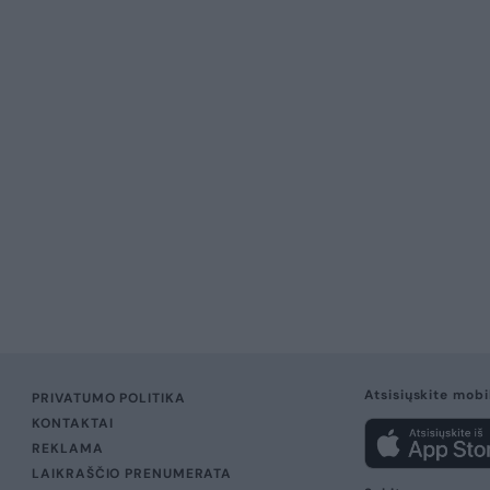
2026 m. rugpjūčio 6 d.
raketų smūgius – Vakarų
a yra kritinė“
Rugpjūčio 6-osios įvyki
nvazijai į Ukrainą įžengus jau į penktuosius