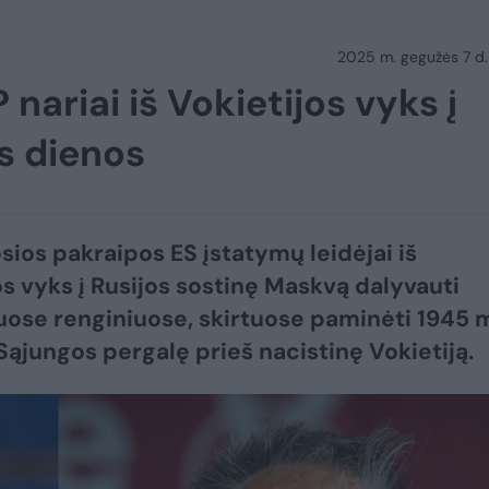
2025 m. gegužės 7 d.
 nariai iš Vokietijos vyks į
s dienos
osios pakraipos ES įstatymų leidėjai iš
os vyks į Rusijos sostinę Maskvą dalyvauti
uose renginiuose, skirtuose paminėti 1945 
Sąjungos pergalę prieš nacistinę Vokietiją.