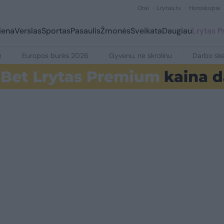
Orai
Lrytas.tv
Horoskopai
iena
Verslas
Sportas
Pasaulis
Žmonės
Sveikata
Daugiau
Lrytas 
e
Europos burės 2026
Gyvenu, ne skrolinu
Darbo ske