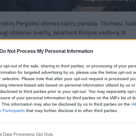
etinį Pergalės dienos karinį paradą. Tikimasi, kad
 užsienio svečių, įskaitant Kinijos vadovą Xi
Do Not Process My Personal Information
 į Maskvą paskelbė Michaelis von der Schulenburga
to opt-out of the sale, sharing to third parties, or processing of your per
mente atstovaujantys Vokietijos kairiųjų partijai
formation for targeted advertising by us, please use the below opt-out s
 (BSW).
r selection. Please note that after your opt-out request is processed y
eing interest-based ads based on personal information utilized by us or
disclosed to third parties prior to your opt-out. You may separately opt-
losure of your personal information by third parties on the IAB’s list of
 EP nariais iš Čekijos, Kipro ir Slovakijos. Grupė ta
. This information may also be disclosed by us to third parties on the
IA
e.
Participants
that may further disclose it to other third parties.
l Data Processing Opt Outs