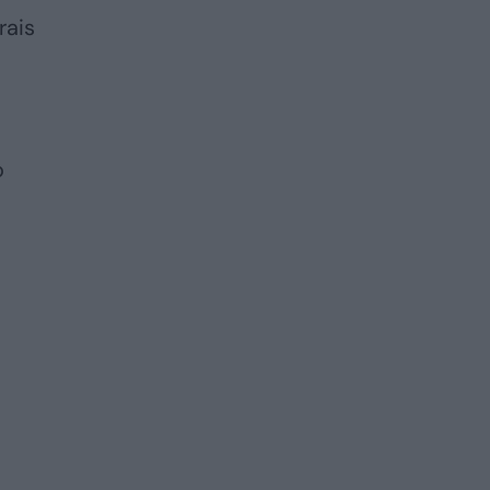
rais
o