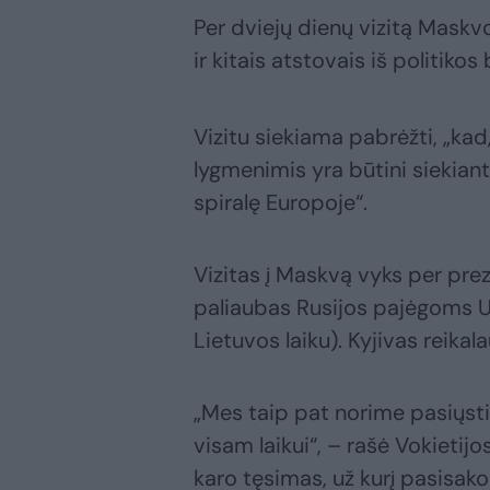
Per dviejų dienų vizitą Maskv
ir kitais atstovais iš politiko
Vizitu siekiama pabrėžti, „ka
lygmenimis yra būtini siekiant
spiralę Europoje“.
Vizitas į Maskvą vyks per pre
paliaubas Rusijos pajėgoms Ukr
Lietuvos laiku). Kyjivas reikal
„Mes taip pat norime pasiųsti 
visam laikui“, – rašė Vokietij
karo tęsimas, už kurį pasisako