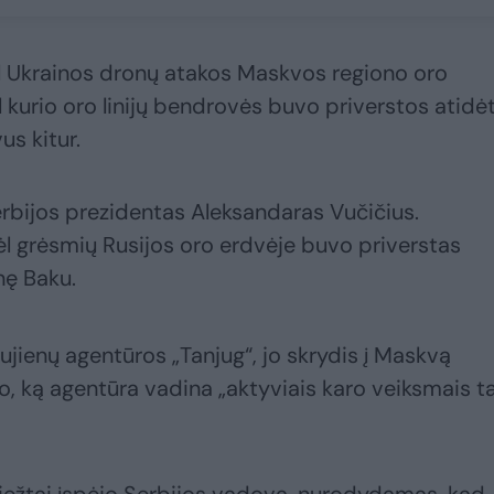
dėl Ukrainos dronų atakos Maskvos regiono oro
 kurio oro linijų bendrovės buvo priverstos atidėt
us kitur.
erbijos prezidentas Aleksandaras Vučičius.
l grėsmių Rusijos oro erdvėje buvo priverstas
nę Baku.
ujienų agentūros „Tanjug“, jo skrydis į Maskvą
to, ką agentūra vadina „aktyviais karo veiksmais t
griežtai įspėjo Serbijos vadovą, nurodydamas, kad 