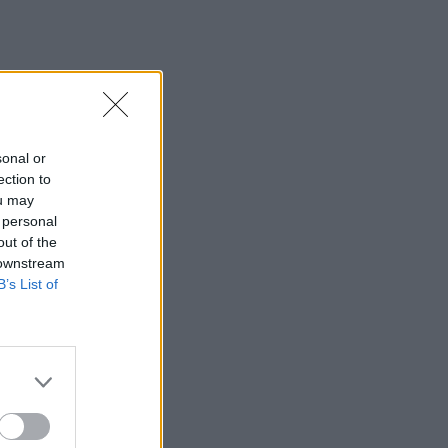
sonal or
ection to
ou may
 personal
out of the
 downstream
B’s List of