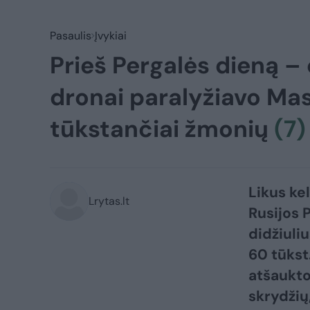
Pasaulis
Įvykiai
Prieš Pergalės dieną –
dronai paralyžiavo Mas
tūkstančiai žmonių
(7)
Likus ke
Lrytas.lt
Rusijos 
didžiuli
60 tūkst
atšaukto
skrydžių