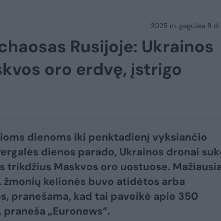
2025 m. gegužės 8 d.
 chaosas Rusijoje: Ukrainos
kvos oro erdvę, įstrigo
lioms dienoms iki penktadienį vyksiančio
Pergalės dienos parado, Ukrainos dronai suk
us trikdžius Maskvos oro uostuose. Mažiausia
. žmonių kelionės buvo atidėtos arba
s, pranešama, kad tai paveikė apie 350
, praneša „Euronews“.