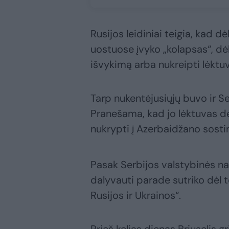
Rusijos leidiniai teigia, kad 
uostuose įvyko „kolapsas“, dėl
išvykimą arba nukreipti lėktuv
Tarp nukentėjusiųjų buvo ir S
Pranešama, kad jo lėktuvas dė
nukrypti į Azerbaidžano sosti
Pasak Serbijos valstybinės na
dalyvauti parade sutriko dėl 
Rusijos ir Ukrainos“.
Prieš kelias dienas Briuselis 