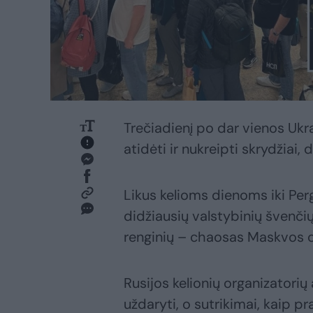
Trečiadienį po dar vienos Uk
atidėti ir nukreipti skrydžiai, 
Likus kelioms dienoms iki Per
didžiausių valstybinių švenči
renginių – chaosas Maskvos oro
Rusijos kelionių organizatori
uždaryti, o sutrikimai, kaip 