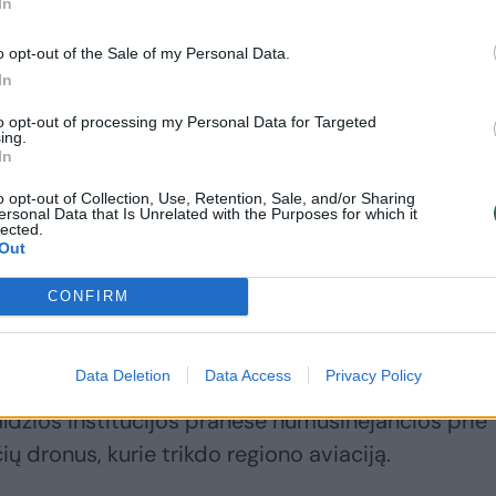
In
o opt-out of the Sale of my Personal Data.
In
to opt-out of processing my Personal Data for Targeted
ing.
In
 patyrė sutrikimų pasekmes, daugelis jų valandom
o opt-out of Collection, Use, Retention, Sale, and/or Sharing
ersonal Data that Is Unrelated with the Purposes for which it
lected.
Out
rto agentūra taip pat įspėjo, kad skrydžiai centri
CONFIRM
čių orlaivių atvykimo į pradinius paskirties oro
Data Deletion
Data Access
Privacy Policy
valdžios institucijos pranešė numušinėjančios prie
ų dronus, kurie trikdo regiono aviaciją.