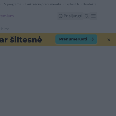
TV programa
Laikraščio prenumerata
Lrytas EN
Kontaktai
Premium
Prisijungti
lbimai