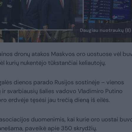
Daugiau nuotraukų (8)
rainos dronų atakos Maskvos oro uostuose vėl bu
dėl kurių nukentėjo tūkstančiai keliautojų.
galės dienos parado Rusijos sostinėje – vienos
ų ir svarbiausių šalies vadovo Vladimiro Putino
 erdvėje tęsėsi jau trečią dieną iš eilės.
ų asociacijos duomenimis, kai kurie oro uostai buv
pranešama, paveikė apie 350 skrydžių.