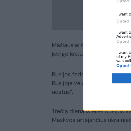
Opted 
I want t
Opted 
I want 
Advertis
Opted 
Mažiausiai 60 tūkst. keleivių
I want t
įstrigo lėktuvuose.
of my P
was col
Opted 
Rusijos federalinė oro transpo
Rusijoje vėluoja „dėl vėluojan
uostus“.
Trečią dieną iš eilės Rusijos 
Maskvos artėjančius ukrainieči