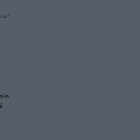
 09:41
ėlė
i