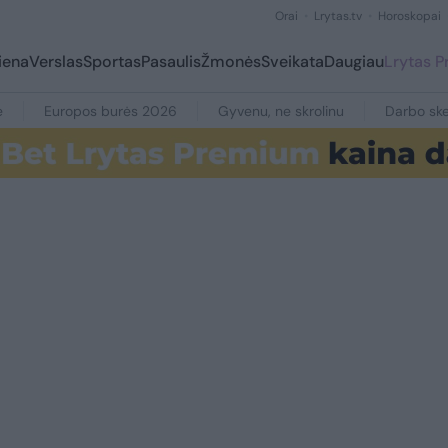
Orai
Lrytas.tv
Horoskopai
iena
Verslas
Sportas
Pasaulis
Žmonės
Sveikata
Daugiau
Lrytas 
e
Europos burės 2026
Gyvenu, ne skrolinu
Darbo ske