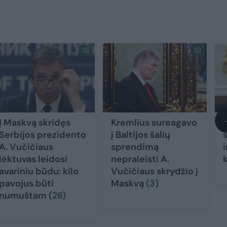
Į Maskvą skridęs
Kremlius sureagavo
Serbijos prezidento
į Baltijos šalių
A. Vučičiaus
sprendimą
lėktuvas leidosi
nepraleisti A.
avariniu būdu: kilo
Vučičiaus skrydžio į
pavojus būti
Maskvą
(3)
numuštam
(26)