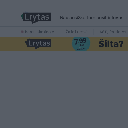
Naujausi
Skaitomiausi
Lietuvos d
Karas Ukrainoje
Žalioji erdvė
Ačiū, Prezident