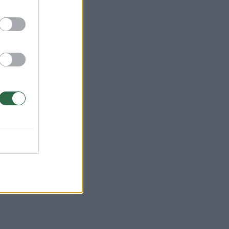
s
nėje