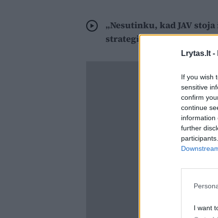
„Nesutinku, kad JAV stoja
strategiją siekiant taikos
Lrytas.lt -
If you wish 
sensitive in
confirm you
continue se
information 
further disc
participants
Downstream 
Persona
I want t