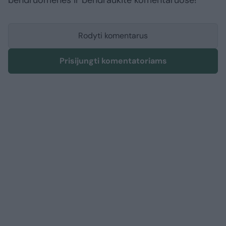
bendruomenės ir bendraukite komentaruose!
Rodyti komentarus
Prisijungti komentatoriams