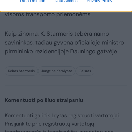
Data Deletion
Data Access
Privacy Policy
Vienu metu gatvės atkarpa buvo uždaryta
visoms transporto priemonėms.
Kaip žinoma, K. Starmeris tebėra namo
savininkas, tačiau gyvena oficialioje ministro
pirmininko rezidencijoje Dauningo gatvėje.
Keiras Starmeris
Jungtinė Karalystė
Gaisras
Komentuoti po šiuo straipsniu
Komentuoti gali tik Lrytas registruoti vartotojai.
Prisijunkite prie registruotų vartotojų