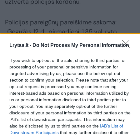
užtverta policijos kordonu.
Policijos pareigūnų pareiškime sakoma:
„Gegužės 12 d., pirmadienį, 1.35 val. ryto,
Londono ugniagesių brigada pranešė policijai
Lrytas.lt -
Do Not Process My Personal Information
apie gaisrą gyvenamajame name. Pareigūnai
atvyko į įvykio vietą. Buvo apgadintas įėjimas
If you wish to opt-out of the sale, sharing to third parties, or
processing of your personal or sensitive information for
į nuosavybę, niekas nenukentėjo.“
targeted advertising by us, please use the below opt-out
section to confirm your selection. Please note that after your
opt-out request is processed you may continue seeing
interest-based ads based on personal information utilized by
Susiję straipsniai
us or personal information disclosed to third parties prior to
your opt-out. You may separately opt-out of the further
disclosure of your personal information by third parties on the
IAB’s list of downstream participants. This information may
also be disclosed by us to third parties on the
IAB’s List of
Downstream Participants
that may further disclose it to other
third parties.