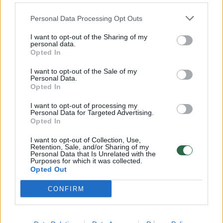
Personal Data Processing Opt Outs
I want to opt-out of the Sharing of my
personal data.
Opted In
Dar vienas elektros tiekimo
Lenkijoje
sutrikimas Europoje: šįkart
važiavęs
I want to opt-out of the Sale of my
nustojo veikti Londono metro
kariais
(1
Personal Data.
Opted In
(1)
I want to opt-out of processing my
Personal Data for Targeted Advertising.
Opted In
I want to opt-out of Collection, Use,
Retention, Sale, and/or Sharing of my
„Gaisras tiriamas, o kol vyksta tyrimas, lieka
Personal Data that Is Unrelated with the
Purposes for which it was collected.
kordonai. Turinčių informacijos prašoma
Opted Out
skambinti policijai telefonu 101“, – priduriama
CONFIRM
jame.