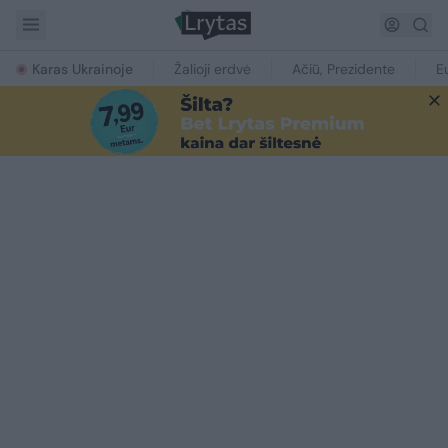
Karas Ukrainoje
Žalioji erdvė
Ačiū, Prezidente
E