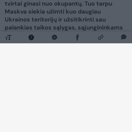
tvirtai ginasi nuo okupantų. Tuo tarpu
Maskva siekia užimti kuo daugiau
Ukrainos teritorijų ir užsitikrinti sau
palankias taikos sąlygas, sąjungininkams
siekiant skubiai užbaigti karą.​​​​​​​​​​​​​​​​​​​​​​​​​​​
Daugiau nuotraukų (37)