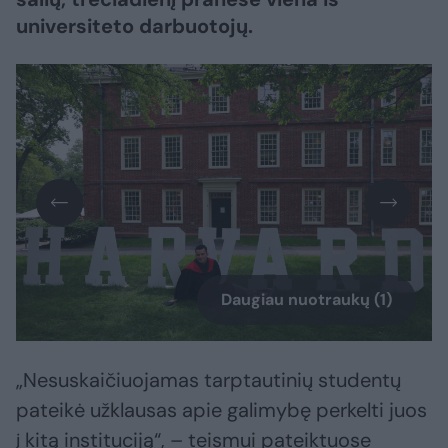
universiteto darbuotojų.
Daugiau nuotraukų (1)
„Nesuskaičiuojamas tarptautinių studentų
pateikė užklausas apie galimybę perkelti juos
į kitą instituciją“, – teismui pateiktuose