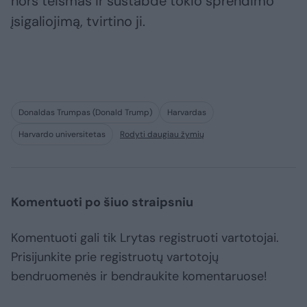
nors teismas ir sustabdė tokio sprendimo
įsigaliojimą, tvirtino ji.
Donaldas Trumpas (Donald Trump)
Harvardas
Harvardo universitetas
Rodyti daugiau žymių
Komentuoti po šiuo straipsniu
Komentuoti gali tik Lrytas registruoti vartotojai.
Prisijunkite prie registruotų vartotojų
bendruomenės ir bendraukite komentaruose!