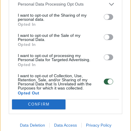
mokslo metais užsieniečiai sudarė daugiau
Personal Data Processing Opt Outs
nei 27 procentus visų į Harvardą įstojusių
I want to opt-out of the Sharing of my
personal data.
studentų.
Opted In
I want to opt-out of the Sale of my
„Daugelis tarptautinių studentų ir mokslininkų
Personal Data.
Opted In
pasakoja patiriantys didelį emocinį nerimą,
I want to opt-out of processing my
dėl kurio kenčia jų psichinė sveikata ir todėl
Personal Data for Targeted Advertising.
Opted In
yra sunku susikaupti ir mokytis“, – teismui
pateiktuose dokumentuose nurodė M.
I want to opt-out of Collection, Use,
Retention, Sale, and/or Sharing of my
Martin.
Personal Data that Is Unrelated with the
Purposes for which it was collected.
Opted Out
Kai kurie iš jų bijo dalyvauti šią savaitę
CONFIRM
įvyksiančioje išleistuvių ceremonijoje arba
atšaukė kelionių planus, baimindamiesi, kad
Data Deletion
Data Access
Privacy Policy
jiems nebebus leista grįžti į Jungtines