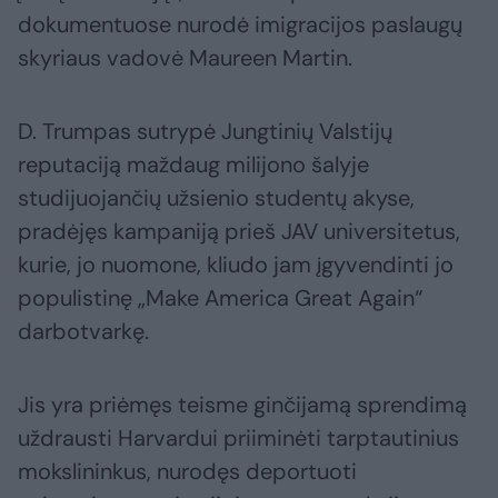
dokumentuose nurodė imigracijos paslaugų
skyriaus vadovė Maureen Martin.
D. Trumpas sutrypė Jungtinių Valstijų
reputaciją maždaug milijono šalyje
studijuojančių užsienio studentų akyse,
pradėjęs kampaniją prieš JAV universitetus,
kurie, jo nuomone, kliudo jam įgyvendinti jo
populistinę „Make America Great Again“
darbotvarkę.
Jis yra priėmęs teisme ginčijamą sprendimą
uždrausti Harvardui priiminėti tarptautinius
mokslininkus, nurodęs deportuoti