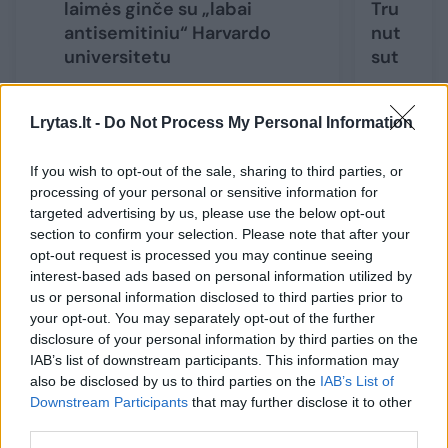
laimės ginče su „labai
Trumpo a
antisemitiniu“ Harvardo
nutraukti
universitetu
sutartis
Lrytas.lt -
Do Not Process My Personal Information
If you wish to opt-out of the sale, sharing to third parties, or
Šios prezidentinės priemonės tarp elitinio
processing of your personal or sensitive information for
universiteto studentų ir darbuotojų sukėlė
targeted advertising by us, please use the below opt-out
section to confirm your selection. Please note that after your
„didžiulę baimę, nerimą ir sąmyšį“, švietimo
opt-out request is processed you may continue seeing
įstaigą užplūdo joje „šiuo metu studijuojančių
interest-based ads based on personal information utilized by
us or personal information disclosed to third parties prior to
tarptautinių studentų ir mokslininkų klausimai
your opt-out. You may separately opt-out of the further
apie jų statusą ir galimybes“, – rašė M.
disclosure of your personal information by third parties on the
IAB’s list of downstream participants. This information may
Martin.
also be disclosed by us to third parties on the
IAB’s List of
Downstream Participants
that may further disclose it to other
third parties.
Universiteto duomenimis, 2024–2025