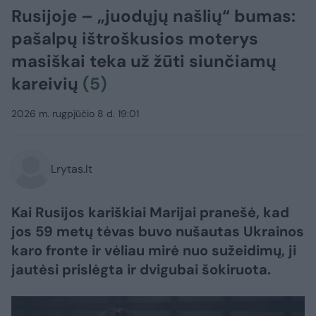
Rusijoje – „juodųjų našlių“ bumas:
pašalpų ištroškusios moterys
masiškai teka už žūti siunčiamų
kareivių
(5)
2026 m. rugpjūčio 8 d. 19:01
Lrytas.lt
Kai Rusijos kariškiai Marijai pranešė, kad
jos 59 metų tėvas buvo nušautas Ukrainos
karo fronte ir vėliau mirė nuo sužeidimų, ji
jautėsi prislėgta ir dvigubai šokiruota.