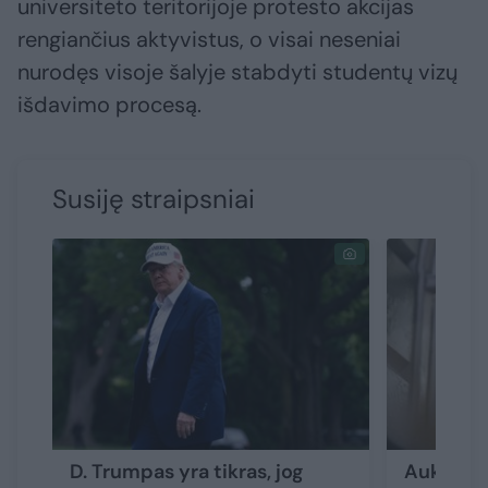
universiteto teritorijoje protesto akcijas
rengiančius aktyvistus, o visai neseniai
nurodęs visoje šalyje stabdyti studentų vizų
išdavimo procesą.
Susiję straipsniai
D. Trumpas yra tikras, jog
Aukštas 