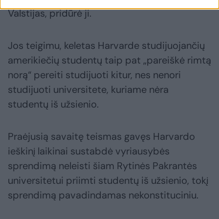
Valstijas, pridūrė ji.
Jos teigimu, keletas Harvarde studijuojančių
amerikiečių studentų taip pat „pareiškė rimtą
norą“ pereiti studijuoti kitur, nes nenori
studijuoti universitete, kuriame nėra
studentų iš užsienio.
Praėjusią savaitę teismas gavęs Harvardo
ieškinį laikinai sustabdė vyriausybės
sprendimą neleisti šiam Rytinės Pakrantės
universitetui priimti studentų iš užsienio, tokį
sprendimą pavadindamas nekonstituciniu.