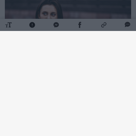
Daugiau nuotraukų (1)
Ji ne tik nežinojo, kad jos tėvas Jurijus įstojo į
kariuomenę, bet ir nebuvo informuota, jog jis
vedė likus vos dviem dienoms iki išsiuntimo į
kovos veiksmus.
„Aš vis dar šokiruota ir vis dar negaliu priimti