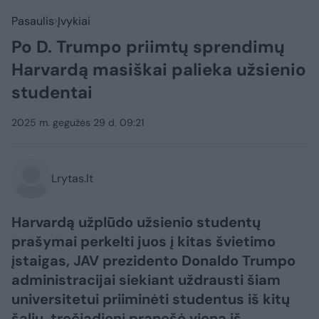
Pasaulis
Įvykiai
Po D. Trumpo priimtų sprendimų
Harvardą masiškai palieka užsienio
studentai
2025 m. gegužės 29 d. 09:21
Lrytas.lt
Harvardą užplūdo užsienio studentų
prašymai perkelti juos į kitas švietimo
įstaigas, JAV prezidento Donaldo Trumpo
administracijai siekiant uždrausti šiam
universitetui priiminėti studentus iš kitų
šalių, trečiadienį pranešė viena iš