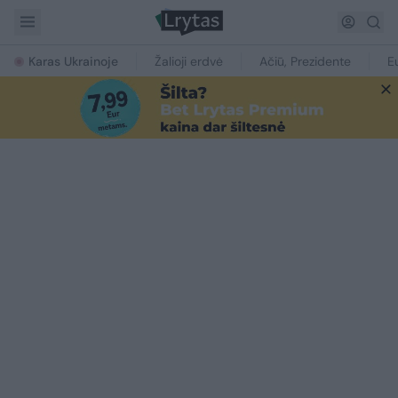
Karas Ukrainoje
Žalioji erdvė
Ačiū, Prezidente
E