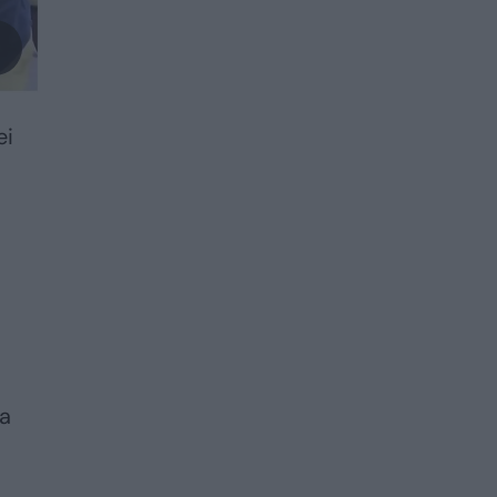
ei
ta