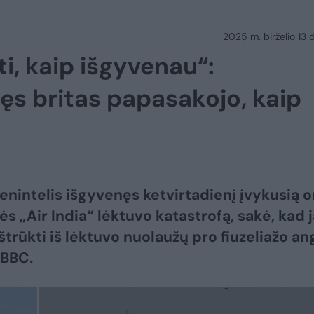
2025 m. birželio 13 d
ti, kaip išgyvenau“:
ęs britas papasakojo, kaip
ienintelis išgyvenęs ketvirtadienį įvykusią o
s „Air India“ lėktuvo katastrofą, sakė, kad 
štrūkti iš lėktuvo nuolaužų pro fiuzeliažo an
 BBC.