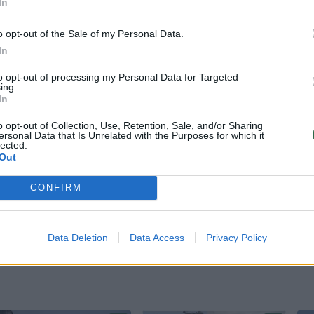
In
o opt-out of the Sale of my Personal Data.
In
to opt-out of processing my Personal Data for Targeted
s V. Rameshas sakė, kad praėjus kelioms akimirk
ing.
In
mirgėti“ šviesos.
o opt-out of Collection, Use, Retention, Sale, and/or Sharing
ersonal Data that Is Unrelated with the Purposes for which it
lected.
si „įstrigo ore“, – sakė jis.
Out
CONFIRM
ir baltai... staiga atsitrenkė į pastatą ir sprogo“, 
Data Deletion
Data Access
Privacy Policy