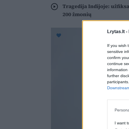
Tragedija Indijoje: užfiks
200 žmonių
Lrytas.lt -
If you wish 
sensitive in
confirm you
continue se
information 
further disc
participants
Downstream 
Persona
I want t