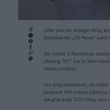
„Man pavyko atsegti diržą, koja
žiniasklaidai „DD News“ sak
40-metis V. Rameshas sėdėjo
„Boeing 787“, kai jis ketvirt
Vakarų Indijoje.
Oro linijų bendrovė „Air India“ 
įskaitant 169 Indijos piliečius i
daugiau kaip 200 kūnų, nors nea