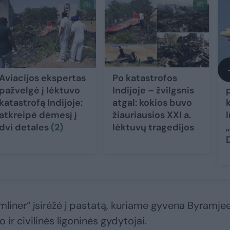
Aviacijos ekspertas
Po katastrofos
pažvelgė į lėktuvo
Indijoje – žvilgsnis
katastrofą Indijoje:
atgal: kokios buvo
atkreipė dėmesį į
žiauriausios XXI a.
dvi detales
(2)
lėktuvų tragedijos
liner“ įsirėžė į pastatą, kuriame gyvena Byramje
r civilinės ligoninės gydytojai.