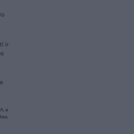
do
i ir
es
na
h, a
hes.