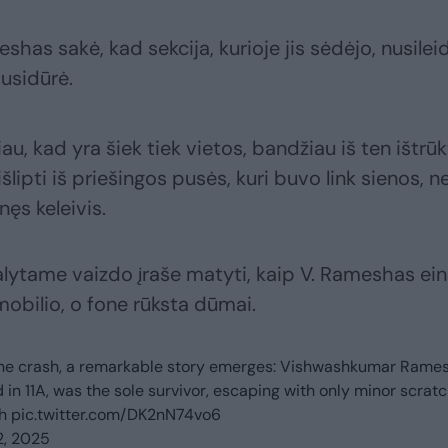
eshas sakė, kad sekcija, kurioje jis sėdėjo, nusilei
susidūrė.
u, kad yra šiek tiek vietos, bandžiau iš ten ištrūkt
lipti iš priešingos pusės, kuri buvo link sienos, n
nęs keleivis.
alytame vaizdo įraše matyti, kaip V. Rameshas ei
mobilio, o fone rūksta dūmai.
lane crash, a remarkable story emerges: Vishwashkumar Rames
 in 11A, was the sole survivor, escaping with only minor scratc
h
pic.twitter.com/DK2nN74vo6
2, 2025