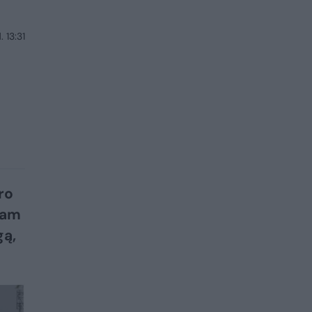
. 13:31
ro
jam
gą,