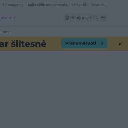
TV programa
Laikraščio prenumerata
Lrytas EN
Kontaktai
Premium
Prisijungti
lbimai