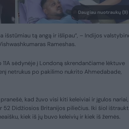
Daugiau nuotraukų (9)
 išstūmiau tą angą ir išlipau“, – Indijos valstybin
ė Vishwashkumaras Rameshas.
 11A sėdynėje į Londoną skrendančiame lėktuve
adienį netrukus po pakilimo nukrito Ahmedabade,
pranešė, kad žuvo visi kiti keleiviai ir įgulos nariai,
r 52 Didžiosios Britanijos piliečius. Iki šiol ištrauk
išku, kiek iš jų buvo keleivių ir kiek iš žemės.