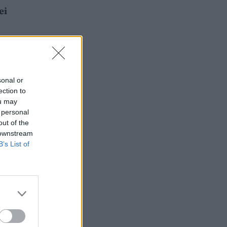
ei
sonal or
ection to
ou may
 personal
out of the
 downstream
B’s List of