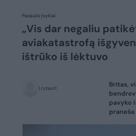
Pasaulis
Įvykiai
„Vis dar negaliu patikė
aviakatastrofą išgyven
ištrūko iš lėktuvo
Britas, v
Lrytas.lt
bendrovė
pavyko i
praneša