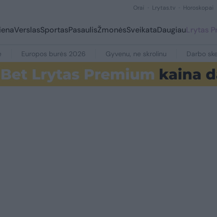
Orai
Lrytas.tv
Horoskopai
iena
Verslas
Sportas
Pasaulis
Žmonės
Sveikata
Daugiau
Lrytas 
e
Europos burės 2026
Gyvenu, ne skrolinu
Darbo ske