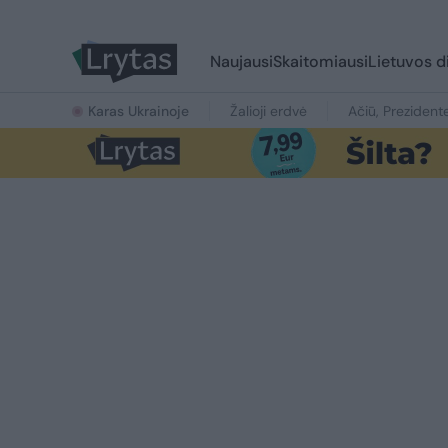
Naujausi
Skaitomiausi
Lietuvos d
Karas Ukrainoje
Žalioji erdvė
Ačiū, Prezident