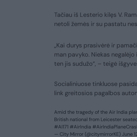
Tačiau iš Lesterio kilęs V. Ram
netoli žemės ir su pastatu ne
„Kai durys prasivėrė ir pamačia
man pavyko. Niekas negalėjo iš
ten jis sudužo“, – teigė išgyve
Socialiniuose tinkluose pasid
link greitosios pagalbos auto
Amid the tragedy of the Air India p
British national from Leicester seated
#AI171
#AirIndia
#AirIndiaPlaneCras
— City Mirror (@citymirrorKE)
June 1