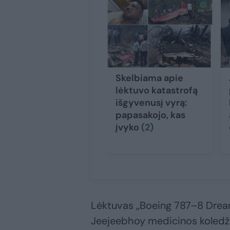
Skelbiama apie
lėktuvo katastrofą
išgyvenusį vyrą:
papasakojo, kas
įvyko
(2)
Lėktuvas „Boeing 787–8 Dream
Jeejeebhoy medicinos koledžo i