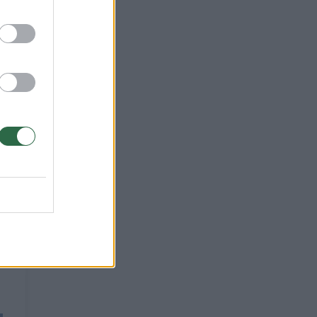
oms
–