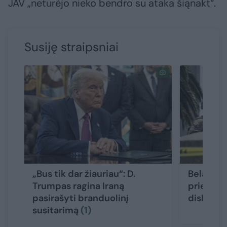
JAV „neturėjo nieko bendro su ataka šiąnakt“.
Susiję straipsniai
„Bus tik dar žiauriau“: D.
Belaukia
Trumpas ragina Iraną
prieš D.
pasirašyti branduolinį
dislokuot
susitarimą
(1)