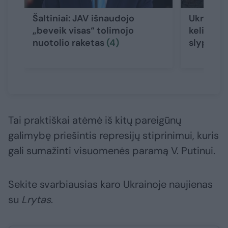
Šaltiniai: JAV išnaudojo
Ukrainos
„beveik visas“ tolimojo
keliantis
nuotolio raketas
(4)
slypi
(8)
Tai praktiškai atėmė iš kitų pareigūnų
galimybę priešintis represijų stiprinimui, kuris
gali sumažinti visuomenės paramą V. Putinui.
Sekite svarbiausias karo Ukrainoje naujienas
su
Lrytas
.​​​