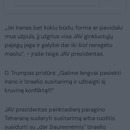
„Jei Iranas bet kokiu būdu, forma ar pavidalu
mus užpuls, jį užgrius visa JAV ginkluotųjų
pajėgų jėga ir galybė dar iki šiol neregėtu
mastu“, – įraše teigė JAV prezidentas.
D. Trumpas pridūrė: „Galime lengvai pasiekti
Irano ir Izraelio susitarimą ir užbaigti šį
kruviną konfliktą!!!“
JAV prezidentas penktadienį paragino
Teheraną sudaryti susitarimą arba ruoštis
susidurti su „dar žiauresnėmis“ Izraelio