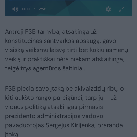
Antroji FSB tarnyba, atsakinga už
konstitucinės santvarkos apsaugą, gavo
visišką veiksmų laisvę tirti bet kokių asmenų
veiklą ir praktiškai nėra niekam atskaitinga,
teigė trys agentūros šaltiniai.
FSB plečia savo įtaką be akivaizdžių ribų, o
kiti aukšto rango pareigūnai, tarp jų – už
vidaus politiką atsakingas pirmasis
prezidento administracijos vadovo
pavaduotojas Sergejus Kirijenka, praranda
įtaką.