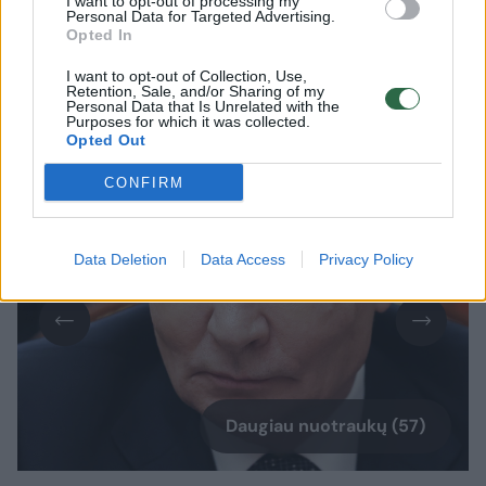
I want to opt-out of processing my
tvirtai ginasi nuo okupantų. Tuo tarpu
Personal Data for Targeted Advertising.
Opted In
Maskva siekia užimti kuo daugiau
Ukrainos teritorijų ir užsitikrinti sau
I want to opt-out of Collection, Use,
Retention, Sale, and/or Sharing of my
palankias taikos sąlygas, sąjungininkams
Personal Data that Is Unrelated with the
Purposes for which it was collected.
siekiant skubiai užbaigti karą.​​​​​​​​​​​​​​​​​​​​​​​​​​​
Opted Out
CONFIRM
Data Deletion
Data Access
Privacy Policy
Daugiau nuotraukų (57)