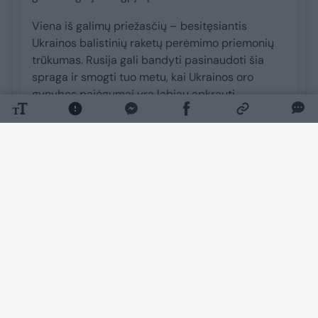
Viena iš galimų priežasčių – besitęsiantis
Ukrainos balistinių raketų perėmimo priemonių
trūkumas. Rusija gali bandyti pasinaudoti šia
spraga ir smogti tuo metu, kai Ukrainos oro
gynybos pajėgumai yra labiau apkrauti.
Analitikų vertinimu, Rusijos balistinių raketų
smūgiai Kyjivo energetikos infrastruktūrai gali
padaryti didelę žalą. Jie taip pat gali smarkiai
apsunkinti Ukrainos pastangas atkurti ir
sustiprinti praėjusią žiemą Rusijos apgadintus
energetikos objektus.
Tikslas – smogti prieš žiemą?
ISW teigia, kad Rusija gali siekti pradėti smūgius
anksčiau nei buvo tikėtasi būtent tam, kad
sutrukdytų Ukrainai pasirengti būsimai žiemai.