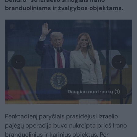
branduoliniams ir žvalgybos objektams.
Daugiau nuotraukų (1)
Penktadienį paryčiais prasidėjusi Izraelio
pajėgų operacija buvo nukreipta prieš Irano
branduolinius ir karinius objektus. Per