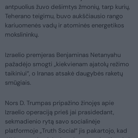
antpuolius žuvo dešimtys žmonių, tarp kurių,
Teherano teigimu, buvo aukščiausio rango
kariuomenės vadų ir atominės energetikos
mokslininkų.
Izraelio premjeras Benjaminas Netanyahu
pažadėjo smogti „kiekvienam ajatolų režimo
taikiniui“, o Iranas atsakė daugybės raketų
smūgiais.
Nors D. Trumpas pripažino žinojęs apie
Izraelio operaciją prieš jai prasidedant,
sekmadienio rytą savo socialinėje
platformoje „Truth Social“ jis pakartojo, kad