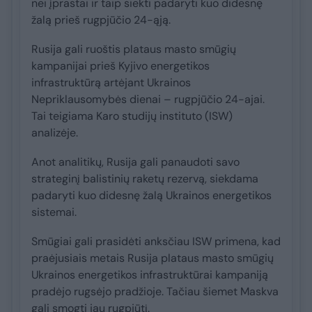
nei įprastai ir taip siekti padaryti kuo didesnę
žalą prieš rugpjūčio 24-ąją.
Rusija gali ruoštis plataus masto smūgių
kampanijai prieš Kyjivo energetikos
infrastruktūrą artėjant Ukrainos
Nepriklausomybės dienai – rugpjūčio 24-ajai.
Tai teigiama Karo studijų instituto (ISW)
analizėje.
Anot analitikų, Rusija gali panaudoti savo
strateginį balistinių raketų rezervą, siekdama
padaryti kuo didesnę žalą Ukrainos energetikos
sistemai.
Smūgiai gali prasidėti anksčiau ISW primena, kad
praėjusiais metais Rusija plataus masto smūgių
Ukrainos energetikos infrastruktūrai kampaniją
pradėjo rugsėjo pradžioje. Tačiau šiemet Maskva
gali smogti jau rugpjūtį.