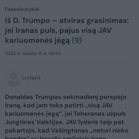
Pasaulis
Įvykiai
Iš D. Trumpo – atviras grasinimas:
jei Iranas puls, pajus visą JAV
kariuomenės jėgą
(9)
2025 m. birželio 15 d. 06:44
Lrytas.lt
Donaldas Trumpas sekmadienį perspėjo
Iraną, kad jam teks patirti „visą JAV
kariuomenės jėgą“, jei Teheranas užpuls
Jungtines Valstijas. JAV lyderis taip pat
pakartojo, kad Vašingtonas „neturi nieko
bendro“ su Izraelio smūgiais Irano