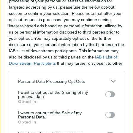
processing of your personal or sensitive information for
targeted advertising by us, please use the below opt-out
section to confirm your selection. Please note that after your
Pasaulis
Konfliktai ir saugumas
opt-out request is processed you may continue seeing
interest-based ads based on personal information utilized by
Įvyko esminis lūžis, kuris V. Putinui
us or personal information disclosed to third parties prior to
labai nepatinka: atskleidė, kas
your opt-out. You may separately opt-out of the further
disclosure of your personal information by third parties on the
pasikeitė
(10)
Rugpjūčio 9-osios įvykiai
IAB’s list of downstream participants. This information may
also be disclosed by us to third parties on the
IAB’s List of
2026 m. rugpjūčio 9 d. 03:51
Downstream Participants
that may further disclose it to other
third parties.
Personal Data Processing Opt Outs
Lrytas.lt
I want to opt-out of the Sharing of my
personal data.
Opted In
Papildyta
I want to opt-out of the Sale of my
Personal Data.
Rusijos invazijai į Ukrainą įžengus jau į
Opted In
penktuosius metus, Kyjivo pajėgos toliau