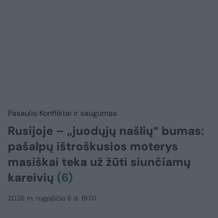
Pasaulis
Konfliktai ir saugumas
Rusijoje – „juodųjų našlių“ bumas:
pašalpų ištroškusios moterys
masiškai teka už žūti siunčiamų
kareivių
(6)
2026 m. rugpjūčio 8 d. 19:01