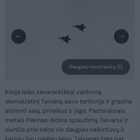
Daugiau nuotraukų (1)
Kinija laiko savarankiškai valdomą
demokratinį Taivaną savo teritorija ir grasina
atsiimti salą, prireikus ir jėga. Pastaraisiais
metais Pekinas didina spaudimą Taivanui ir
siunčia prie salos vis daugiau naikintuvų ir
karinių jūrų pajėgų laivų. Taivanas taip pat