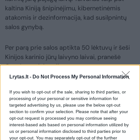
kaltina Kiniją šnipinėjimu, kibernetinėmis
atakomis ir dezinformacija, kad susilpnintų
salos gynybą.
Per parą prie salos aptikta 50 lėktuvų ir šeši
Kinijos karinio jūrų laivyno laivai, pranešė
Gynybos ministerija.
Lrytas.lt -
Do Not Process My Personal Information
Naujausias įsikišimas įvyko po to, kai birželio
If you wish to opt-out of the sale, sharing to third parties, or
18 d. Taivano sąsiauriu praplaukė Didžiosios
processing of your personal or sensitive information for
Britanijos karališkojo laivyno patrulinis laivas
targeted advertising by us, please use the below opt-out
section to confirm your selection. Please note that after your
„HMS Spey“, ketvirtadienį pranešė Taivano
opt-out request is processed you may continue seeing
užsienio reikalų ministerija.
interest-based ads based on personal information utilized by
us or personal information disclosed to third parties prior to
your opt-out. You may separately opt-out of the further