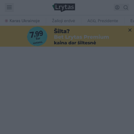
Karas Ukrainoje
Žalioji erdvė
Ačiū, Prezidente
E