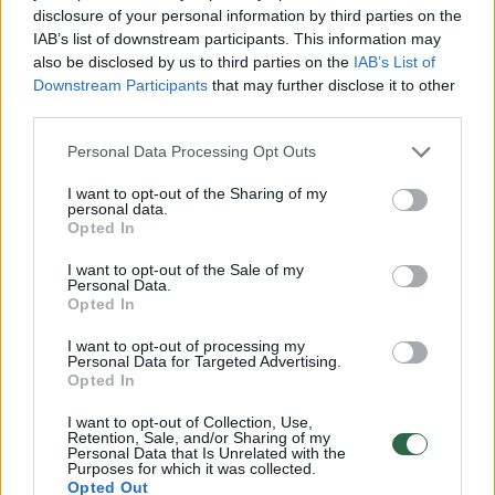
disclosure of your personal information by third parties on the
Susiję straipsniai
IAB’s list of downstream participants. This information may
also be disclosed by us to third parties on the
IAB’s List of
Downstream Participants
that may further disclose it to other
third parties.
Personal Data Processing Opt Outs
I want to opt-out of the Sharing of my
personal data.
Opted In
I want to opt-out of the Sale of my
Personal Data.
Opted In
Tokijas: Ramiajame
Pekinas:
vandenyne pirmą kartą
pasisaky
I want to opt-out of processing my
Personal Data for Targeted Advertising.
pastebėti du kinų
Tiananm
Opted In
lėktuvnešiai
„puolima
I want to opt-out of Collection, Use,
Retention, Sale, and/or Sharing of my
Personal Data that Is Unrelated with the
Purposes for which it was collected.
Opted Out