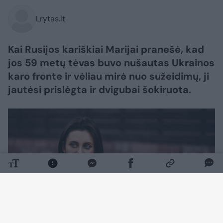
Lrytas.lt
Kai Rusijos kariškiai Marijai pranešė, kad
jos 59 metų tėvas buvo nušautas Ukrainos
karo fronte ir vėliau mirė nuo sužeidimų, ji
jautėsi prislėgta ir dvigubai šokiruota.