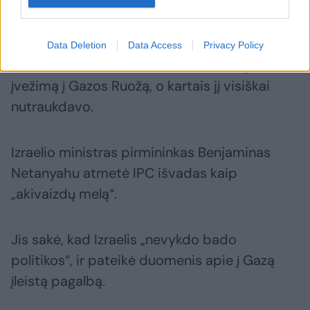
Gazos Ruožo.
Data Deletion
Data Access
Privacy Policy
Per karą Izraelis smarkiai apribojo pagalbos
įvežimą į Gazos Ruožą, o kartais jį visiškai
nutraukdavo.
Izraelio ministras pirmininkas Benjaminas
Netanyahu atmetė IPC išvadas kaip
„akivaizdų melą“.
Jis sakė, kad Izraelis „nevykdo bado
politikos“, ir pateikė duomenis apie į Gazą
įleistą pagalbą.