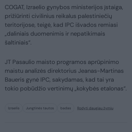
COGAT, Izraelio gynybos ministerijos įstaiga,
prižiūrinti civilinius reikalus palestiniečių
teritorijose, teigė, kad IPC išvados remiasi
„daliniais duomenimis ir nepatikimais
šaltiniais“.
JT Pasaulio maisto programos aprūpinimo
maistu analizės direktorius Jeanas-Martinas
Baueris gynė IPC, sakydamas, kad tai yra
tokio pobūdžio vertinimų „kokybės etalonas“.
Izraelis
Jungtinės tautos
badas
Rodyti daugiau žymių