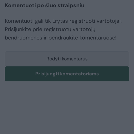
Komentuoti po šiuo straipsniu
Komentuoti gali tik Lrytas registruoti vartotojai.
Prisijunkite prie registruotų vartotojų
bendruomenės ir bendraukite komentaruose!
Rodyti komentarus
Prisijungti komentatoriams