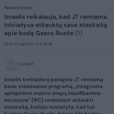
Pasaulis
Įvykiai
Izraelis reikalauja, kad JT remiama
iniciatyva atšauktų savo ataskaitą
apie badą Gazos Ruože
(1)
2025 m. rugpjūčio 27 d. 16:36
Lrytas.lt
Izraelis trečiadienį paragino JT remiamą
bado stebėsenos programą „Integruota
aprūpinimo maistu etapų klasifikavimo
iniciatyva“ (IPC) nedelsiant atšaukti
ataskaitą, kurioje nustatyta, kad kai
kuriose Gazos Ruožo dalyse kilo badas.