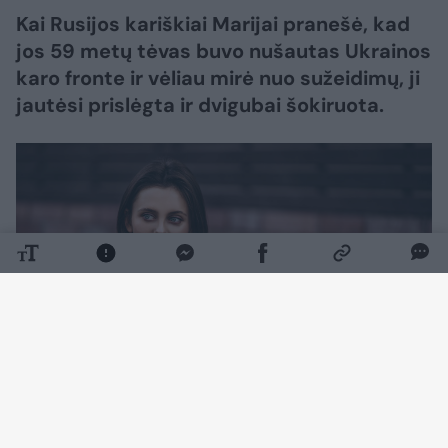
Kai Rusijos kariškiai Marijai pranešė, kad
jos 59 metų tėvas buvo nušautas Ukrainos
karo fronte ir vėliau mirė nuo sužeidimų, ji
jautėsi prislėgta ir dvigubai šokiruota.
Daugiau nuotraukų (1)