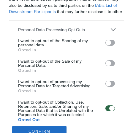
also be disclosed by us to third parties on the
IAB’s List of
Downstream Participants
that may further disclose it to other
third parties.
Personal Data Processing Opt Outs
I want to opt-out of the Sharing of my
personal data.
Opted In
I want to opt-out of the Sale of my
B. Netanyahu tapo pirmuoju
Išpuolis
Personal Data.
Izraelio vadovu, pripažinusiu
bažnyčioj
Opted In
armėnų genocidą
(1)
17 žmoni
I want to opt-out of processing my
Personal Data for Targeted Advertising.
Opted In
I want to opt-out of Collection, Use,
Retention, Sale, and/or Sharing of my
Personal Data that Is Unrelated with the
IPC prognozavo, kad iki rugsėjo pabaigos
Purposes for which it was collected.
Opted Out
badas išplis į Deir el-Balacho ir Kan Juniso
provincijas ir apims maždaug du trečdalius
CONFIRM