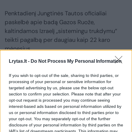
Penktadienį Jungtinės Tautos oficialiai
paskelbė apie badą Gazos Ruože,
kaltindamos Izraelį „sistemingu trukdymu“
teikti pagalbą per daugiau kaip 22 karo
mėnesius.
Lrytas.lt -
Do Not Process My Personal Information
Romoje įsikūrusi IPC teigė, kad Gazos
If you wish to opt-out of the sale, sharing to third parties, or
provincijoje, kuri apima maždaug penktadalį
processing of your personal or sensitive information for
palestiniečių teritorijos, įskaitant Gazos
targeted advertising by us, please use the below opt-out
miestą, nuo bado kenčia 500 000 žmonių.
section to confirm your selection. Please note that after your
opt-out request is processed you may continue seeing
interest-based ads based on personal information utilized by
us or personal information disclosed to third parties prior to
Susiję straipsniai
your opt-out. You may separately opt-out of the further
disclosure of your personal information by third parties on the
IAB’s list of downstream participants. This information may