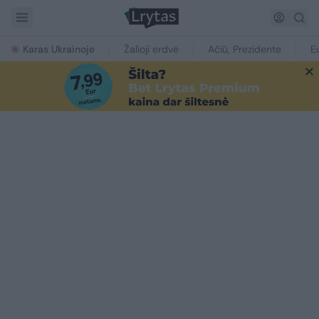
Karas Ukrainoje
Žalioji erdvė
Ačiū, Prezidente
E