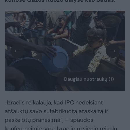
Daugiau nuotraukų (1)
„Izraelis reikalauja, kad IPC nedelsiant
atšauktų savo sufabrikuotą ataskaitą ir
paskelbtų pranešimą“, – spaudos
konferencijoje sakė Izraelio užsienio reikalų