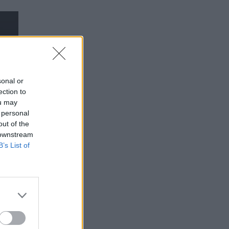
sonal or
ection to
ou may
 personal
out of the
 downstream
B’s List of