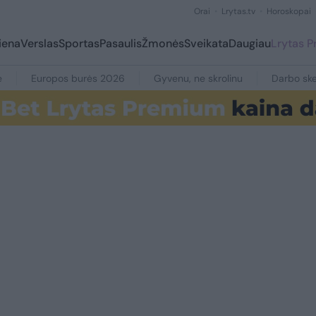
Orai
Lrytas.tv
Horoskopai
iena
Verslas
Sportas
Pasaulis
Žmonės
Sveikata
Daugiau
Lrytas 
e
Europos burės 2026
Gyvenu, ne skrolinu
Darbo ske