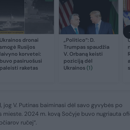
Ukrainos dronai
„Politico“: D.
smogė Rusijos
Trumpas spaudžia
laivyno korvetei:
V. Orbaną keisti
buvo pasiruošusi
poziciją dėl
paleisti raketas
Ukrainos
(1)
, jog V. Putinas baiminasi dėl savo gyvybės po
s mieste. 2024 m. kovą Sočyje buvo nugriauta ofic
očiarov ručej“.