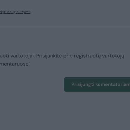
dyti daugiau žymių
uoti vartotojai. Prisijunkite prie registruotų vartotojų
omentaruose!
Prisijungti komentatoria