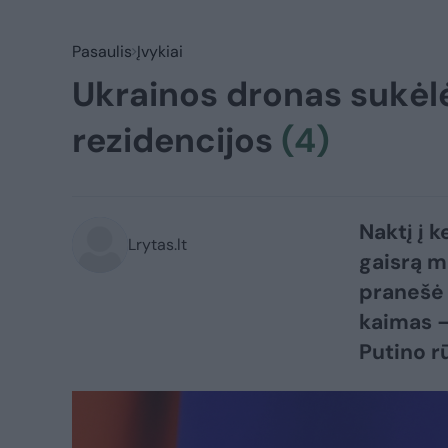
Pasaulis
Įvykiai
Ukrainos dronas sukėlė 
rezidencijos
(4)
Naktį į 
Lrytas.lt
gaisrą m
pranešė 
kaimas –
Putino r