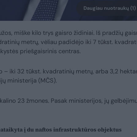
Daugiau nuotraukų (1)
žos, miške kilo trys gaisro židiniai. Iš pradžių gais
ratinių metrų, vėliau padidėjo iki 7 tūkst. kvadrat
kystės priešgaisrinis centras.
o – iki 32 tūkst. kvadratinių metrų, arba 3,2 hekta
jų ministerija (MČS).
kalino 23 žmones. Pasak ministerijos, jų gelbėjimu
ataikyta į du naftos infrastruktūros objektus