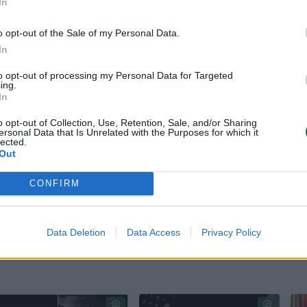
In
godistovas teigė, kad buvo evakuota poilsiavietė
o opt-out of the Sale of my Personal Data.
In
jos sraigtasparnis, tačiau jo darbą trikdo vėjas.
to opt-out of processing my Personal Data for Targeted
ing.
In
ž 30 km tiesia linija nuo Gelendžiko centro. Tarp
dimiro Putino rūmai Idokopaso įlankoje.
o opt-out of Collection, Use, Retention, Sale, and/or Sharing
ersonal Data that Is Unrelated with the Purposes for which it
lected.
Out
kė Rusijos vadovo poilsį. Kaip pranešė leidinys
CONFIRM
stojo skraidyti į Sočį, kur anksčiau praleisdavo di
Data Deletion
Data Access
Privacy Policy