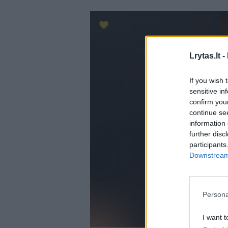
Lrytas.lt -
If you wish 
sensitive in
confirm you
continue se
information 
further disc
participants
Downstream 
Persona
I want t