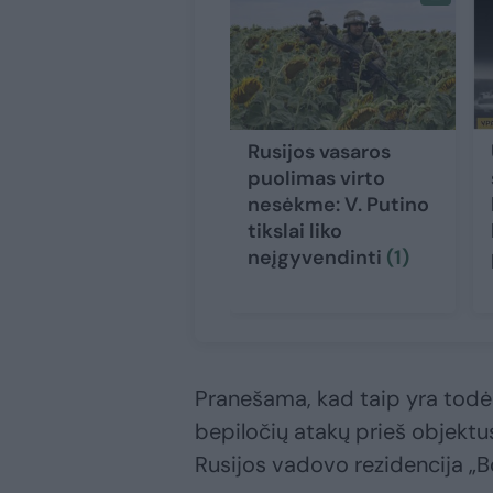
Rusijos vasaros
puolimas virto
nesėkme: V. Putino
tikslai liko
neįgyvendinti
(1)
Pranešama, kad taip yra todėl
bepiločių atakų prieš objektu
Rusijos vadovo rezidencija „B