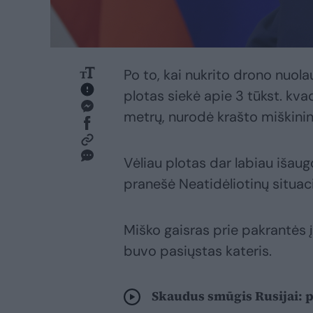
Po to, kai nukrito drono nuolau
plotas siekė apie 3 tūkst. kvad
metrų, nurodė krašto miškinin
Vėliau plotas dar labiau išaug
pranešė Neatidėliotinų situaci
Miško gaisras prie pakrantės į
buvo pasiųstas kateris.
Skaudus smūgis Rusijai: p