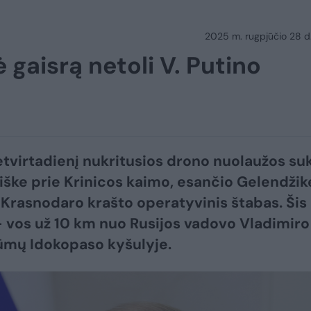
2025 m. rugpjūčio 28 d.
gaisrą netoli V. Putino
ketvirtadienį nukritusios drono nuolaužos su
iške prie Krinicos kaimo, esančio Gelendžik
Krasnodaro krašto operatyvinis štabas. Šis
 vos už 10 km nuo Rusijos vadovo Vladimiro
ūmų Idokopaso kyšulyje.