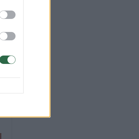
. Į
delę