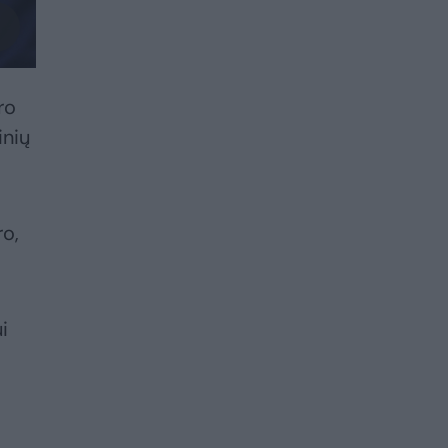
ro
inių
ro,
i