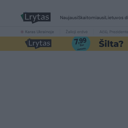
Naujausi
Skaitomiausi
Lietuvos d
Karas Ukrainoje
Žalioji erdvė
Ačiū, Prezident