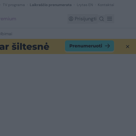
TV programa
Laikraščio prenumerata
Lrytas EN
Kontaktai
Premium
Prisijungti
lbimai