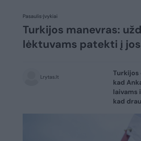
Pasaulis
Įvykiai
Turkijos manevras: uždr
lėktuvams patekti į jos
Turkijos
Lrytas.lt
kad Anka
laivams 
kad drau