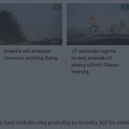
Izraelis vėl atakavo
JT vadovas ragina
Jemeno sostinę Saną
Izraelį atsisakyti
planų užimti Gazos
miestą
 kad stabdo visą prekybą su Izraeliu, kol šis nele