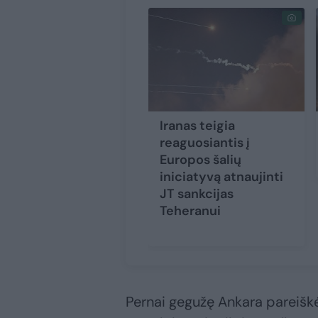
Iranas teigia
reaguosiantis į
Europos šalių
iniciatyvą atnaujinti
JT sankcijas
Teheranui
Pernai gegužę Ankara pareiškė,