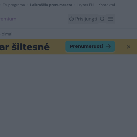
TV programa
Laikraščio prenumerata
Lrytas EN
Kontaktai
Premium
Prisijungti
lbimai