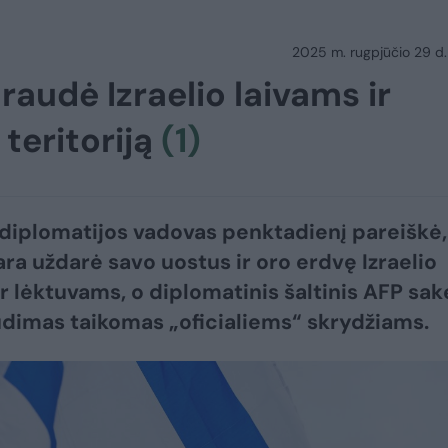
2025 m. rugpjūčio 29 d.
audė Izraelio laivams ir
 teritoriją
(1)
 diplomatijos vadovas penktadienį pareiškė,
ra uždarė savo uostus ir oro erdvę Izraelio
ir lėktuvams, o diplomatinis šaltinis AFP sak
dimas taikomas „oficialiems“ skrydžiams.