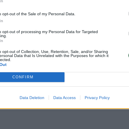
In
o opt-out of the Sale of my Personal Data.
In
o prezidento lėktuvui kirsti jos oro erdvės ir privert
P29 klimato konferenciją Azerbaidžane.
to opt-out of processing my Personal Data for Targeted
ing.
In
mininkas Benjaminas Netanyahu atšaukė vizitą į B
o opt-out of Collection, Use, Retention, Sale, and/or Sharing
ersonal Data that Is Unrelated with the Purposes for which it
šama, nedavė leidimo skrydžiui.
lected.
Out
CONFIRM
Izraelio kritikių dėl vykstančio karo Gazos Ruože,
cidą“ šioje mažoje palestiniečių teritorijoje. Izrael
Data Deletion
Data Access
Privacy Policy