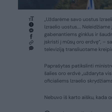
„Uždarėme savo uostus Izraeli
Izraelio uostus.... Neleidžiame
gabenantiems ginklus ir šaudme
įskristi į mūsų oro erdvę“, – 
televiziją transliuotame kreipi
Paprašytas patikslinti ministr
šalies oro erdvė „uždaryta visi
oficialiems Izraelio skrydžiams
Nebuvo iš karto aišku, kada o