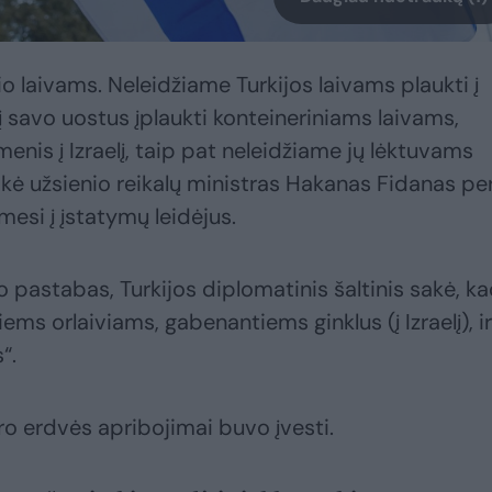
o laivams. Neleidžiame Turkijos laivams plaukti į
 į savo uostus įplaukti konteineriniams laivams,
nis į Izraelį, taip pat neleidžiame jų lėktuvams
sakė užsienio reikalų ministras Hakanas Fidanas pe
mesi į įstatymų leidėjus.
o pastabas, Turkijos diplomatinis šaltinis sakė, k
ems orlaiviams, gabenantiems ginklus (į Izraelį), ir
“.
ro erdvės apribojimai buvo įvesti.