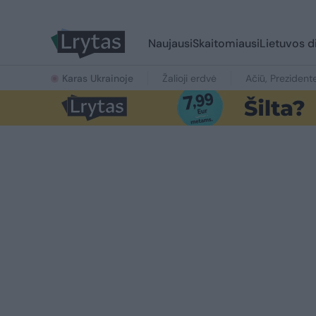
Naujausi
Skaitomiausi
Lietuvos d
Karas Ukrainoje
Žalioji erdvė
Ačiū, Prezident