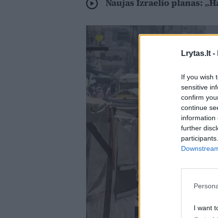
Naujas Izraelio planas: „
Lrytas.lt -
If you wish 
sensitive in
confirm you
continue se
information 
further disc
participants
Downstream 
Persona
I want t