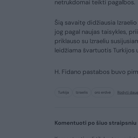
netrukdomai teikti pagalbos.
Šią savaitę didžiausia Izrael
jog pagal naujas taisykles, pri
priklauso su Izraeliu susijusi
leidžiama švartuotis Turkijos 
H. Fidano pastabos buvo pirm
Turkija
Izraelis
oro erdvė
Rodyti dau
Komentuoti po šiuo straipsniu