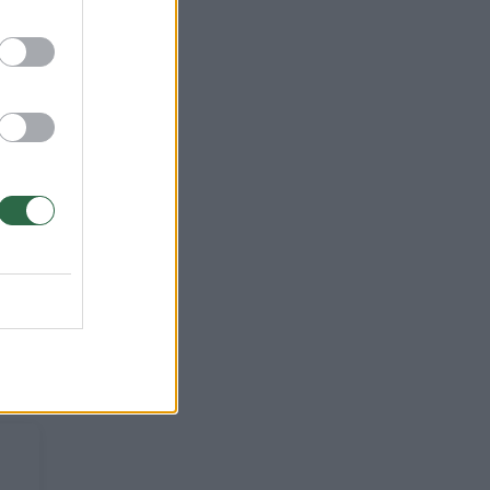
ė jį
aku
is šį