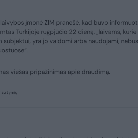
io laivybos įmonė ZIM pranešė, kad buvo informuot
imtas Turkijoje rugpjūčio 22 dieną, „laivams, kurie
am subjektui, yra jo valdomi arba naudojami, nebu
uostuose“.
as viešas pripažinimas apie draudimą.
giau žymių