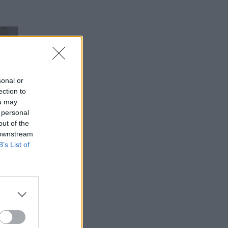
sonal or
ection to
ou may
 personal
out of the
 downstream
B’s List of