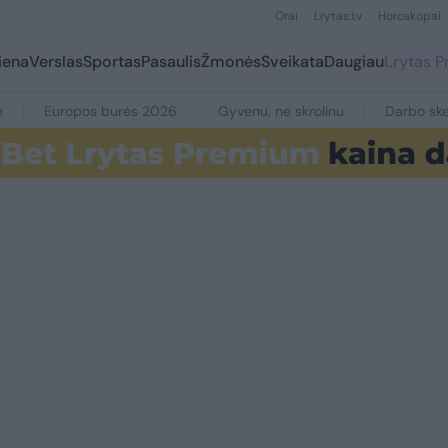
Orai
Lrytas.tv
Horoskopai
iena
Verslas
Sportas
Pasaulis
Žmonės
Sveikata
Daugiau
Lrytas 
e
Europos burės 2026
Gyvenu, ne skrolinu
Darbo ske