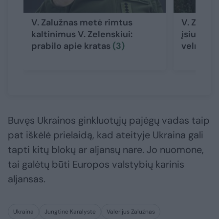
V. Zalužnas metė rimtus
V. Zelen
kaltinimus V. Zelenskiui:
įsiutino 
prabilo apie kratas
(3)
velniška
Buvęs Ukrainos ginkluotųjų pajėgų vadas taip
pat iškėlė prielaidą, kad ateityje Ukraina gali
tapti kitų blokų ar aljansų nare. Jo nuomone,
tai galėtų būti Europos valstybių karinis
aljansas.
Ukraina
Jungtinė Karalystė
Valerijus Zalužnas