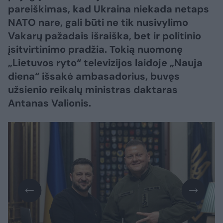
pareiškimas, kad Ukraina niekada netaps
NATO nare, gali būti ne tik nusivylimo
Vakarų pažadais išraiška, bet ir politinio
įsitvirtinimo pradžia. Tokią nuomonę
„Lietuvos ryto“ televizijos laidoje „Nauja
diena“ išsakė ambasadorius, buvęs
užsienio reikalų ministras daktaras
Antanas Valionis.