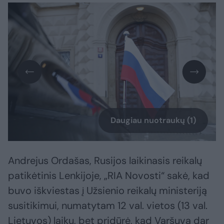
Daugiau nuotraukų (1)
Andrejus Ordašas, Rusijos laikinasis reikalų
patikėtinis Lenkijoje, „RIA Novosti“ sakė, kad
buvo iškviestas į Užsienio reikalų ministeriją
susitikimui, numatytam 12 val. vietos (13 val.
Lietuvos) laiku, bet pridūrė, kad Varšuva dar