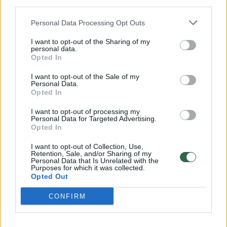
stabdytoja, o Europos NATO narės elgėsi itin
third parties.
atsargiai.
Personal Data Processing Opt Outs
I want to opt-out of the Sharing of my
Europiečiai viena vertus kartojo, kad Ukraina,
personal data.
Opted In
kaip ir kiekviena kita valstybė, turi teisę pati
I want to opt-out of the Sale of my
pasirinkti savo gynybos sąjungas, įskaitant
Personal Data.
Opted In
NATO. Kita vertus, nors Rusijos nubrėžtos
raudonosios linijos formaliai ir teisiškai
I want to opt-out of processing my
Personal Data for Targeted Advertising.
negaliojo, praktinėje politikoje į jas buvo
Opted In
atsižvelgiama.
I want to opt-out of Collection, Use,
Retention, Sale, and/or Sharing of my
Personal Data that Is Unrelated with the
Purposes for which it was collected.
Raudonos linijos
Opted Out
CONFIRM
A. Valionio vertinimu, kol Rusija tik grasino,
bet savo grasinimų neįgyvendino, jos