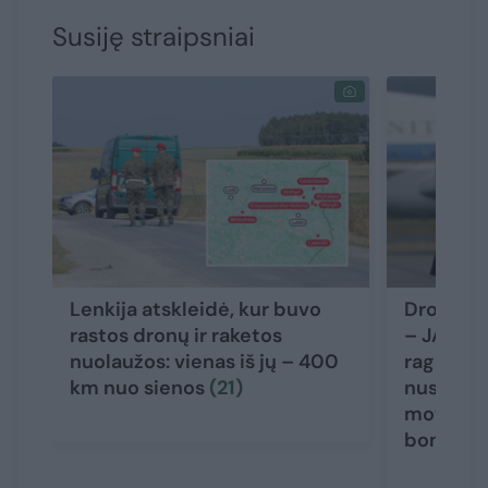
Susiję straipsniai
Lenkija atskleidė, kur buvo
Dronams 
rastos dronų ir raketos
– JAV k
nuolaužos: vienas iš jų – 400
raginima
km nuo sienos
(21)
nusikalt
motinų i
bombar