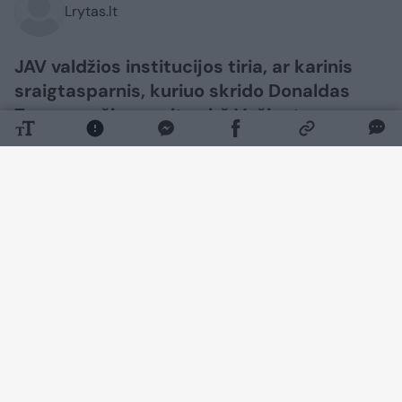
Lrytas.lt
JAV valdžios institucijos tiria, ar karinis
sraigtasparnis, kuriuo skrido Donaldas
Trumpas, šią savaitę virš Vašingtono
negalėjo pernelyg prisiartinti prie
keleivinio lėktuvo, nors Baltieji rūmai
trečiadienį tvirtino, kad prezidentui joks
pavojus negrėsė.