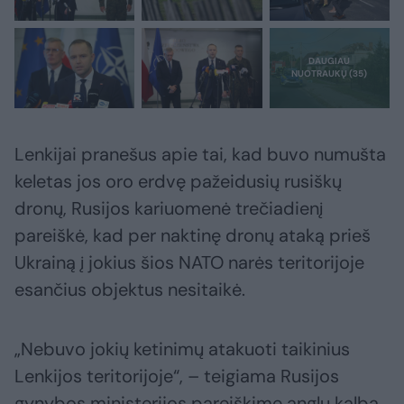
Lenkijai pranešus apie tai, kad buvo numušta
keletas jos oro erdvę pažeidusių rusiškų
dronų, Rusijos kariuomenė trečiadienį
pareiškė, kad per naktinę dronų ataką prieš
Ukrainą į jokius šios NATO narės teritorijoje
esančius objektus nesitaikė.
„Nebuvo jokių ketinimų atakuoti taikinius
Lenkijos teritorijoje“, – teigiama Rusijos
gynybos ministerijos pareiškime anglų kalba,