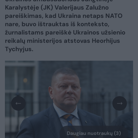
Karalystėje (JK) Valerijaus Zalužno
pareiškimas, kad Ukraina netaps NATO
nare, buvo ištrauktas iš konteksto,
žurnalistams pareiškė Ukrainos užsienio
reikalų ministerijos atstovas Heorhijus
Tychyjus.
Daugiau nuotraukų (3)