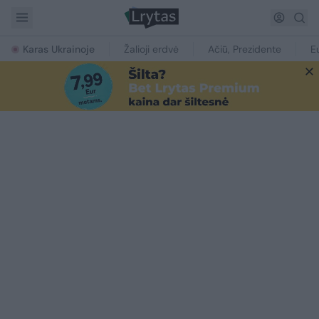
Karas Ukrainoje
Žalioji erdvė
Ačiū, Prezidente
E