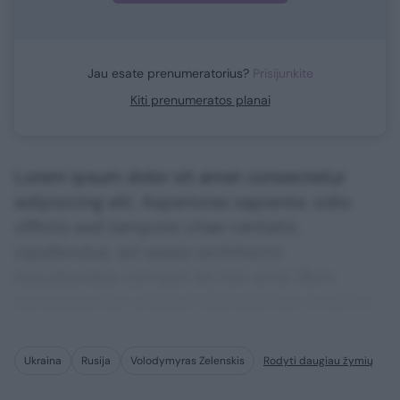
Jau esate prenumeratorius?
Prisijunkite
Kiti prenumeratos planai
Lorem ipsum dolor sit amet consectetur
adipisicing elit. Asperiores sapiente, odio
officiis sed tempore vitae veritatis
repellendus, ad saepe architecto
repudiandae corrupti sit non error illum
consequuntur adipisci dignissimos maxime.
Ukraina
Rusija
Volodymyras Zelenskis
Rodyti daugiau žymių