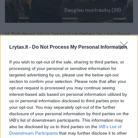
Daugiau nuotraukų (29)
V. Zalužnas savo interviu tvirtino jau ne vieną
dešimtmetį girdintis pažadus dėl Ukrainos
Lrytas.lt -
Do Not Process My Personal Information
prisijungimo prie Aljanso, tačiau esą jie ir liks
tik pažadais. A. Valionis su tokia išvada
If you wish to opt-out of the sale, sharing to third parties, or
processing of your personal or sensitive information for
nesutiko.
targeted advertising by us, please use the below opt-out
section to confirm your selection. Please note that after your
opt-out request is processed you may continue seeing
„Jeigu atsakyčiau vienu sakiniu, manau, kad
interest-based ads based on personal information utilized by
jis neteisus“, – pareiškė diplomatas. Jo
us or personal information disclosed to third parties prior to
your opt-out. You may separately opt-out of the further
teigimu, vertinant visą NATO ir Ukrainos
disclosure of your personal information by third parties on the
santykių istoriją, Ukraina ilgą laiką buvo
IAB’s list of downstream participants. This information may
also be disclosed by us to third parties on the
IAB’s List of
didžioji prašytoja, Rusija – pagrindinė
Downstream Participants
that may further disclose it to other