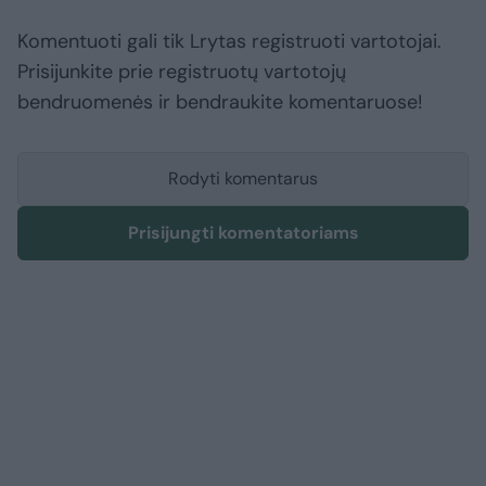
Komentuoti gali tik Lrytas registruoti vartotojai.
Prisijunkite prie registruotų vartotojų
bendruomenės ir bendraukite komentaruose!
Rodyti komentarus
Prisijungti komentatoriams