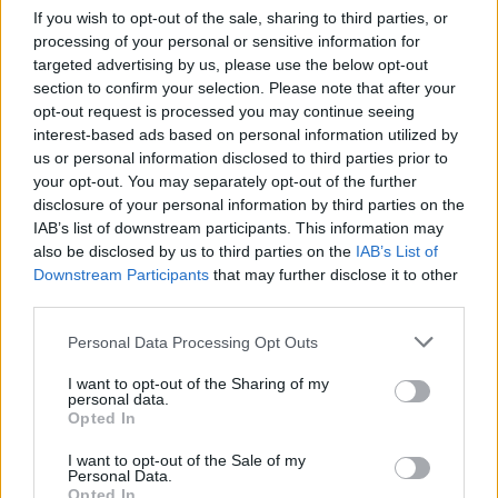
If you wish to opt-out of the sale, sharing to third parties, or
processing of your personal or sensitive information for
targeted advertising by us, please use the below opt-out
section to confirm your selection. Please note that after your
opt-out request is processed you may continue seeing
interest-based ads based on personal information utilized by
us or personal information disclosed to third parties prior to
your opt-out. You may separately opt-out of the further
disclosure of your personal information by third parties on the
IAB’s list of downstream participants. This information may
Teismo sprendimas reiškia, kad arešto
also be disclosed by us to third parties on the
IAB’s List of
Downstream Participants
that may further disclose it to other
orderis gali būti paskelbtas per Interpolą, o
third parties.
byla nagrinėjama tarptautiniu mastu.
Personal Data Processing Opt Outs
I want to opt-out of the Sharing of my
Reikalaujant politinių pokyčių, 2011 m. Sirijoje
personal data.
Opted In
kilo taikus demokratinis sukilimas prieš B. al
Assado valdžią.
I want to opt-out of the Sale of my
Personal Data.
Opted In