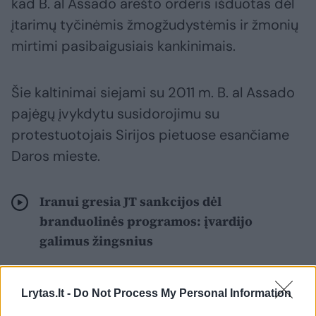
kad B. al Assado arešto orderis išduotas dėl
įtarimų tyčinėmis žmogžudystėmis ir žmonių
mirtimi pasibaigusiais kankinimais.
Šie kaltinimai siejami su 2011 m. B. al Assado
pajėgų įvykdytu susidorojimu su
protestuotojais Sirijos pietuose esančiame
Daros mieste.
Iranui gresia JT sankcijos dėl
branduolinės programos: įvardijo
galimus žingsnius
Lrytas.lt -
Do Not Process My Personal Information