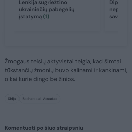
Lenkija sugriežtino
Diplomat
ukrainiečių pabėgėlių
nepavyko
įstatymą
(1)
savo am
Žmogaus teisių aktyvistai teigia, kad šimtai
tūkstančių žmonių buvo kalinami ir kankinami,
o kai kurie dingo be žinios.
Sirija
Basharas al-Assadas
Komentuoti po šiuo straipsniu