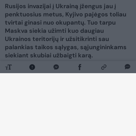
Rusijos invazijai į Ukrainą įžengus jau į
penktuosius metus, Kyjivo pajėgos toliau
tvirtai ginasi nuo okupantų. Tuo tarpu
Maskva siekia užimti kuo daugiau
Ukrainos teritorijų ir užsitikrinti sau
palankias taikos sąlygas, sąjungininkams
siekiant skubiai užbaigti karą.​​​​​​​​​​​​​​​​​​​​​​​​​​​