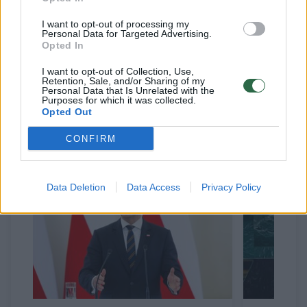
Tačiau valdžia atsakė panaudodama žiaurias
I want to opt-out of processing my
Personal Data for Targeted Advertising.
priemones, o situacija greitai peraugo į
Opted In
pilietinį karą, kurio metu žuvo šimtai
I want to opt-out of Collection, Use,
tūkstančių žmonių, o šalis buvo suniokota.
Retention, Sale, and/or Sharing of my
Personal Data that Is Unrelated with the
Purposes for which it was collected.
Opted Out
Susiję straipsniai
CONFIRM
Data Deletion
Data Access
Privacy Policy