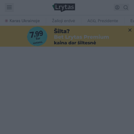
Karas Ukrainoje
Žalioji erdvė
Ačiū, Prezidente
E