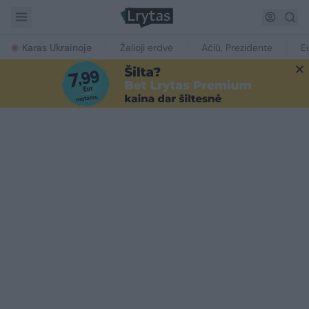
Karas Ukrainoje
Žalioji erdvė
Ačiū, Prezidente
E