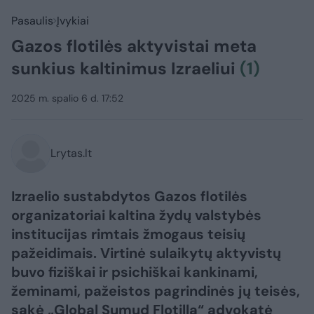
Pasaulis
Įvykiai
Gazos flotilės aktyvistai meta
sunkius kaltinimus Izraeliui
(1)
2025 m. spalio 6 d. 17:52
Lrytas.lt
Izraelio sustabdytos Gazos flotilės
organizatoriai kaltina žydų valstybės
institucijas rimtais žmogaus teisių
pažeidimais. Virtinė sulaikytų aktyvistų
buvo fiziškai ir psichiškai kankinami,
žeminami, pažeistos pagrindinės jų teisės,
sakė „Global Sumud Flotilla“ advokatė