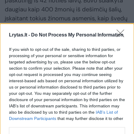
paskutinįjį iš 42 flotilės laivų. Buvo sulaikyta
daugiau kaip 400 žmonių iš dešimčių šalių,
įskaitant tokius žinomus asmenis, kaip švedų
aktyvistė Greta Thunberg ir buvusi
Lrytas.lt -
Do Not Process My Personal Information
Barselonos merė Ada Colau.
If you wish to opt-out of the sale, sharing to third parties, or
processing of your personal or sensitive information for
Susiję straipsniai
targeted advertising by us, please use the below opt-out
section to confirm your selection. Please note that after your
opt-out request is processed you may continue seeing
interest-based ads based on personal information utilized by
us or personal information disclosed to third parties prior to
your opt-out. You may separately opt-out of the further
disclosure of your personal information by third parties on the
IAB’s list of downstream participants. This information may
also be disclosed by us to third parties on the
IAB’s List of
Downstream Participants
that may further disclose it to other
third parties.