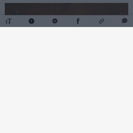
Daugiau nuotraukų (1)
P. Biya, vadovaujantis Kamerūnui nuo 1982
metų, šalį paliko birželio 7 dieną. Tuomet jo
biuras paskelbė, kad prezidentas išvyko į
Europą trumpam privačiam vizitui, tačiau
kelionė užsitęsė ir tapo viena ilgiausių jo