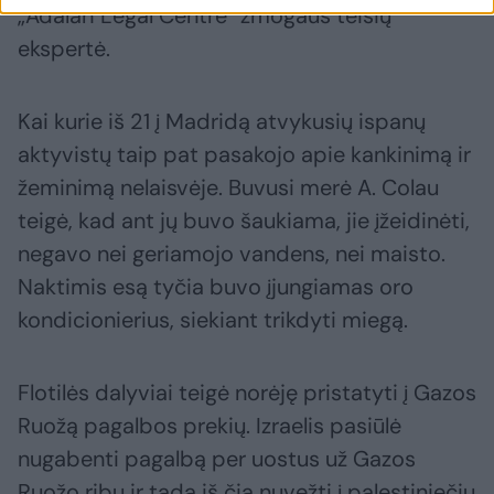
„Adalah Legal Centre“ žmogaus teisių
ekspertė.
Kai kurie iš 21 į Madridą atvykusių ispanų
aktyvistų taip pat pasakojo apie kankinimą ir
žeminimą nelaisvėje. Buvusi merė A. Colau
teigė, kad ant jų buvo šaukiama, jie įžeidinėti,
negavo nei geriamojo vandens, nei maisto.
Naktimis esą tyčia buvo įjungiamas oro
kondicionierius, siekiant trikdyti miegą.
Flotilės dalyviai teigė norėję pristatyti į Gazos
Ruožą pagalbos prekių. Izraelis pasiūlė
nugabenti pagalbą per uostus už Gazos
Ruožo ribų ir tada iš čia nuvežti į palestiniečių