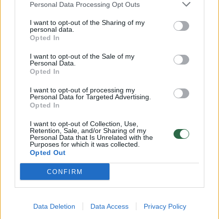
Šarm el Šeiche prasideda
K. Kallas:
Personal Data Processing Opt Outs
derybos dėl D. Trumpo taikos
Gazos R
I want to opt-out of the Sharing of my
plano Gazai
pereinam
personal data.
Opted In
I want to opt-out of the Sale of my
Personal Data.
Opted In
Nuo penktadienio Izraelis daug aktyvistų
I want to opt-out of processing my
Personal Data for Targeted Advertising.
deportavo. Tačiau apie 150 asmenų, anot
Opted In
duomenų, vis dar yra sulaikyti, 40 jų –
I want to opt-out of Collection, Use,
Retention, Sale, and/or Sharing of my
paskelbė bado streiką, sakė L. Tuma. Kai kurie
Personal Data that Is Unrelated with the
Purposes for which it was collected.
jų atsisako net vandens, protestuodami prieš
Opted Out
tai, kad nesulaukia medicininės pagalbos.
CONFIRM
„Daugelis jų iki šio momento vis dar negavo
Data Deletion
Data Access
Privacy Policy
teisinės pagalbos“, – kalbėjo teisininkė ir