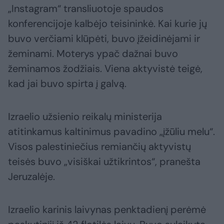
„Instagram“ transliuotoje spaudos
konferencijoje kalbėjo teisininkė. Kai kurie jų
buvo verčiami klūpėti, buvo įžeidinėjami ir
žeminami. Moterys ypač dažnai buvo
žeminamos žodžiais. Viena aktyvistė teigė,
kad jai buvo spirta į galvą.
Izraelio užsienio reikalų ministerija
atitinkamus kaltinimus pavadino „įžūliu melu“.
Visos palestiniečius remiančių aktyvistų
teisės buvo „visiškai užtikrintos“, pranešta
Jeruzalėje.
Izraelio karinis laivynas penktadienį perėmė