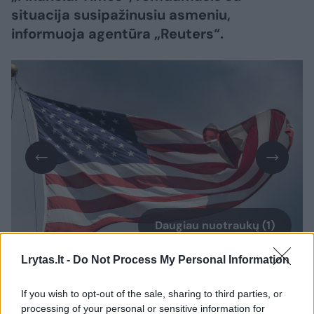
situacija susipažinusiu asmeniu,
informuoja agentūra „Reuters“.
Daugiau nuotraukų (1)
Lrytas.lt -
Do Not Process My Personal Information
Aukštas JAV prezidento Donaldo Trumpo
If you wish to opt-out of the sale, sharing to third parties, or
administracijos atstovas laikraščiui sakė:
processing of your personal or sensitive information for