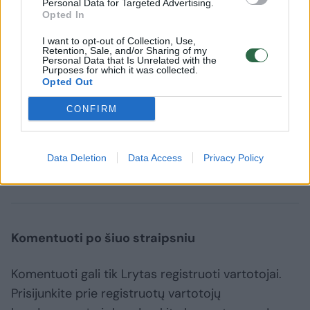
Personal Data for Targeted Advertising.
Opted In
JAV valstybės departamentas, anot
„Financial Times“, pareiškė, kad
I want to opt-out of Collection, Use,
Retention, Sale, and/or Sharing of my
bendradarbiavimas su Karalyste gynybos
Personal Data that Is Unrelated with the
Purposes for which it was collected.
srityje yra „stiprus mūsų strategijos regione
Opted Out
pagrindas“, tačiau nesutiko komentuoti
CONFIRM
galimo susitarimo detalių.
Data Deletion
Data Access
Privacy Policy
Saudo Arabija
JAV
susitarimas
Rodyti daugiau žymių
Komentuoti po šiuo straipsniu
Komentuoti gali tik Lrytas registruoti vartotojai.
Prisijunkite prie registruotų vartotojų