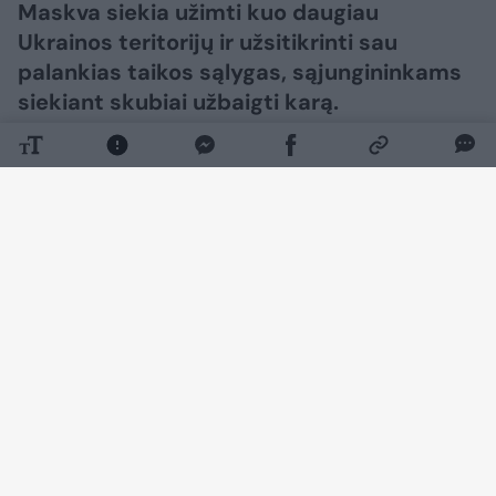
Maskva siekia užimti kuo daugiau
Ukrainos teritorijų ir užsitikrinti sau
palankias taikos sąlygas, sąjungininkams
siekiant skubiai užbaigti karą.​​​​​​​​​​​​​​​​​​​​​​​​​​​
Daugiau nuotraukų (55)
Rusijos vadovas Vladimiras Putinas suteikė