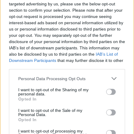
„Vyksta pokalbiai, kad kažkas būtų
targeted advertising by us, please use the below opt-out
section to confirm your selection. Please note that after your
pasirašyta, kai atvyks kronprincas, tačiau
opt-out request is processed you may continue seeing
detalės dar nėra suderintos“. Anot
interest-based ads based on personal information utilized by
us or personal information disclosed to third parties prior to
pranešimo, diskutuojama sutartis panaši į
your opt-out. You may separately opt-out of the further
JAV ir Kataro paktą. Šiame teigiama, kad bet
disclosure of your personal information by third parties on the
kokia ginkluota ataka prieš Katarą laikoma
IAB’s list of downstream participants. This information may
also be disclosed by us to third parties on the
IAB’s List of
grėsme JAV.
Downstream Participants
that may further disclose it to other
third parties.
Saudo Arabija jau seniai siekia garantijų,
Personal Data Processing Opt Outs
panašių į susitarimą su Kataru. Tai dalis JAV
I want to opt-out of the Sharing of my
personal data.
pastangų normalizuoti santykius tarp
Opted In
vadovybės Rijade ir Izraelio. Praėjusį mėnesį
I want to opt-out of the Sale of my
Saudo Arabija jau pasirašė abipusį gynybos
Personal Data.
Opted In
paktą su branduolinį ginklą turinčiu Pakistanu.
I want to opt-out of processing my