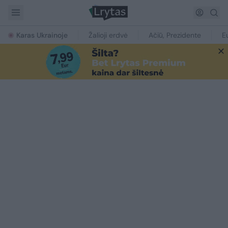
Karas Ukrainoje
Žalioji erdvė
Ačiū, Prezidente
E