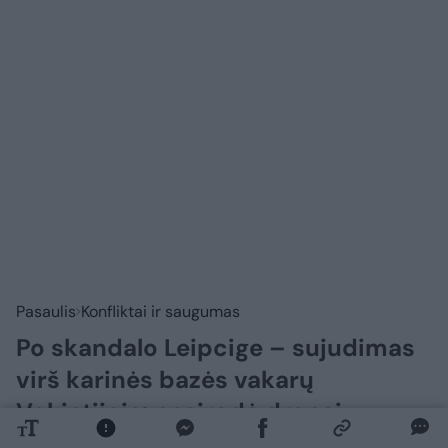
Pasaulis
Konfliktai ir saugumas
Po skandalo Leipcige – sujudimas
virš karinės bazės vakarų
Vokietijoje: pasirodė dronai