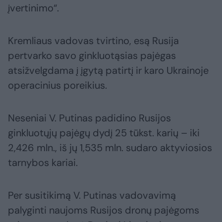
įvertinimo“.
Kremliaus vadovas tvirtino, esą Rusija
pertvarko savo ginkluotąsias pajėgas
atsižvelgdama į įgytą patirtį ir karo Ukrainoje
operacinius poreikius.
Neseniai V. Putinas padidino Rusijos
ginkluotųjų pajėgų dydį 25 tūkst. karių – iki
2,426 mln., iš jų 1,535 mln. sudaro aktyviosios
tarnybos kariai.
Per susitikimą V. Putinas vadovavimą
palyginti naujoms Rusijos dronų pajėgoms