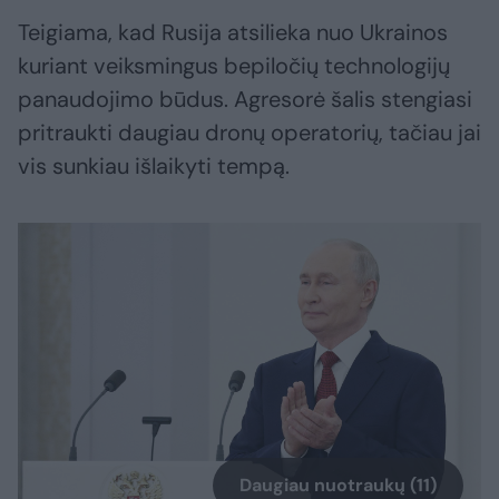
Teigiama, kad Rusija atsilieka nuo Ukrainos
kuriant veiksmingus bepiločių technologijų
panaudojimo būdus. Agresorė šalis stengiasi
pritraukti daugiau dronų operatorių, tačiau jai
vis sunkiau išlaikyti tempą.
Daugiau nuotraukų (11)