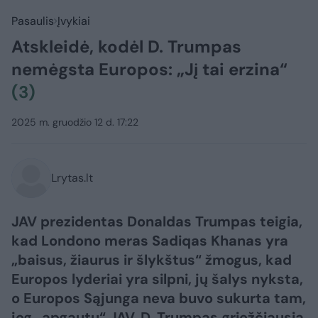
Pasaulis
Įvykiai
Atskleidė, kodėl D. Trumpas
nemėgsta Europos: „Jį tai erzina“
(3)
2025 m. gruodžio 12 d. 17:22
Lrytas.lt
JAV prezidentas Donaldas Trumpas teigia,
kad Londono meras Sadiqas Khanas yra
„baisus, žiaurus ir šlykštus“ žmogus, kad
Europos lyderiai yra silpni, jų šalys nyksta,
o Europos Sąjunga neva buvo sukurta tam,
jog „apgautų“ JAV. D. Trumpas griežčiausią