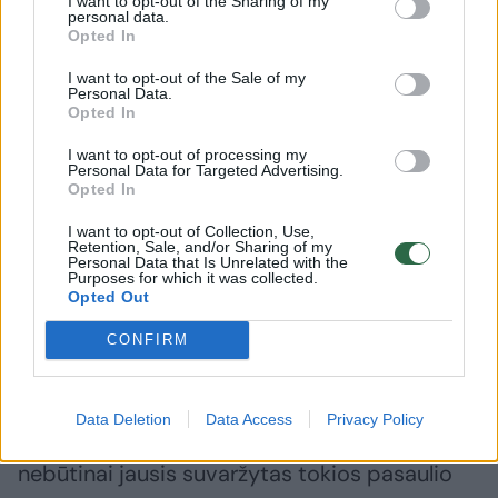
I want to opt-out of the Sharing of my
personal data.
didesnėmis grėsmėmis iš vidaus, o vėliau
Opted In
atkakliai gynė kraštutinių dešiniųjų partiją
I want to opt-out of the Sale of my
Alternatyva Vokietijai (AfD).
Personal Data.
Opted In
I want to opt-out of processing my
Pats D. Trumpas užmezgė gerus santykius su
Personal Data for Targeted Advertising.
Opted In
keliais Europos lyderiais, įskaitant Jungtinės
Karalystės premjerą Keirą Starmerį ir
I want to opt-out of Collection, Use,
Retention, Sale, and/or Sharing of my
Suomijos prezidentą Alexanderį Stubbą, o
Personal Data that Is Unrelated with the
Purposes for which it was collected.
Europos Sąjungai atvirai reiškia panieką.
Opted Out
CONFIRM
Vis dėlto, pasak FT, JAV prezidentas, kurio
vadovavimas remiasi instinktais ir
Data Deletion
Data Access
Privacy Policy
asmeniniais santykiais, ateityje anaiptol
nebūtinai jausis suvaržytas tokios pasaulio