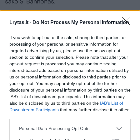
sako S. Bannonas.
JAV viceprezidentas J. D. Vance‘as buvo
Lrytas.lt -
Do Not Process My Personal Information
vienas pirmųjų išreiškusių MAGA
If you wish to opt-out of the sale, sharing to third parties, or
administracijos nusivylimą Europa.
processing of your personal or sensitive information for
targeted advertising by us, please use the below opt-out
section to confirm your selection. Please note that after your
Pirmosiomis D. Trumpo antrosios kadencijos
opt-out request is processed you may continue seeing
savaitėmis jis rėžė aštrią kalbą Miuncheno
interest-based ads based on personal information utilized by
us or personal information disclosed to third parties prior to
saugumo konferencijoje, kuri vėliau
your opt-out. You may separately opt-out of the further
atsispindėjo ir Nacionalinėje saugumo
disclosure of your personal information by third parties on the
IAB’s list of downstream participants. This information may
strategijoje.
also be disclosed by us to third parties on the
IAB’s List of
Downstream Participants
that may further disclose it to other
third parties.
Ši kalba pribloškė Europos politikus. JAV
viceprezidentas juos kaltino cenzūra ir
Personal Data Processing Opt Outs
aiškino, kad Europa neva susiduria su