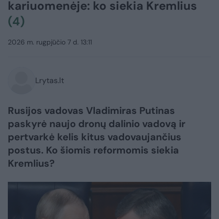
kariuomenėje: ko siekia Kremlius
(4)
2026 m. rugpjūčio 7 d. 13:11
Lrytas.lt
Rusijos vadovas Vladimiras Putinas
paskyrė naujo dronų dalinio vadovą ir
pertvarkė kelis kitus vadovaujančius
postus. Ko šiomis reformomis siekia
Kremlius?