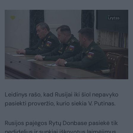
Leidinys rašo, kad Rusijai iki šiol nepavyko
pasiekti proveržio, kurio siekia V. Putinas.
Rusijos pajėgos Rytų Donbase pasiekė tik
nedidelius ir sunkiai iškovotus laimėjimus,