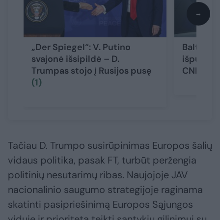
→
„Der Spiegel“: V. Putino
Baltieji 
svajonė išsipildė – D.
išpuolius
Trumpas stojo į Rusijos pusę
CNN
(1)
Tačiau D. Trumpo susirūpinimas Europos šalių
vidaus politika, pasak FT, turbūt peržengia
politinių nesutarimų ribas. Naujojoje JAV
nacionalinio saugumo strategijoje raginama
skatinti pasipriešinimą Europos Sąjungos
viduje ir prioritetą teikti santykių gilinimui su