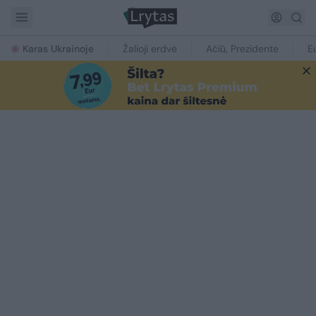
Karas Ukrainoje
Žalioji erdvė
Ačiū, Prezidente
E