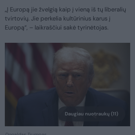
„Į Europą jie žvelgią kaip į vieną iš tų liberalių
tvirtovių. Jie perkelia kultūrinius karus į
Europą“, – laikraščiui sakė tyrinėtojas.
Daugiau nuotraukų (11)
Donaldas Trumpas.