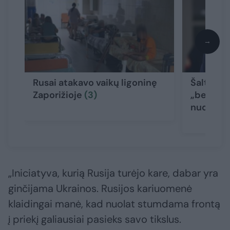
→
Rusai atakavo vaikų ligoninę
Šaltiniai
Zaporižioje
(3)
„beveik 
nuotolio
„Iniciatyva, kurią Rusija turėjo kare, dabar yra
ginčijama Ukrainos. Rusijos kariuomenė
klaidingai manė, kad nuolat stumdama frontą
į priekį galiausiai pasieks savo tikslus.