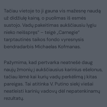
Tačiau vietoje to ji gauna vis mažesnę naudą
už didžiulę kainą, o puolimas iš esmės
sustojo. Vadų pakeitimas aukščiausiu lygiu
nieko neišspręs“ – teigė „Carnegie“
tarptautinės taikos fondo vyresnysis
bendradarbis Michaelas Kofmanas.
Pažymima, kad pertvarka neatnešė daug
naujų žmonių į aukščiausius karinius ešelonus,
tačiau lėmė kai kurių vadų perkėlimą į kitas
pareigas. Tai atitinka V. Putino siekį viešai
neatleisti karinių vadovų dėl nepatenkinamų
rezultatų.