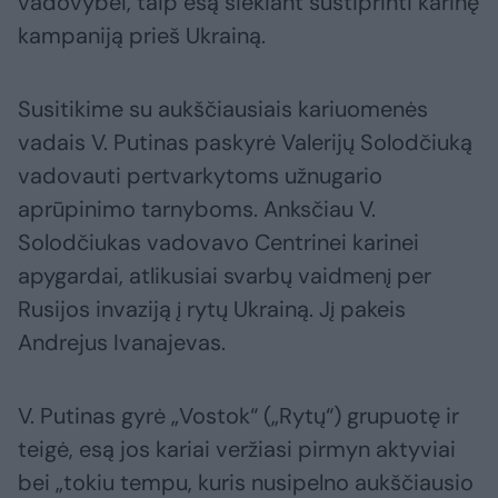
vadovybei, taip esą siekiant sustiprinti karinę
kampaniją prieš Ukrainą.
Susitikime su aukščiausiais kariuomenės
vadais V. Putinas paskyrė Valerijų Solodčiuką
vadovauti pertvarkytoms užnugario
aprūpinimo tarnyboms. Anksčiau V.
Solodčiukas vadovavo Centrinei karinei
apygardai, atlikusiai svarbų vaidmenį per
Rusijos invaziją į rytų Ukrainą. Jį pakeis
Andrejus Ivanajevas.
V. Putinas gyrė „Vostok“ („Rytų“) grupuotę ir
teigė, esą jos kariai veržiasi pirmyn aktyviai
bei „tokiu tempu, kuris nusipelno aukščiausio