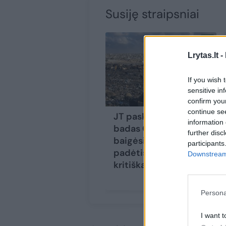
Susiję straipsniai
Lrytas.lt -
If you wish 
sensitive in
confirm you
continue se
JT paskelbė, kad
information 
badas Gazoje
further disc
baigėsi, tačiau
participants
padėtis tebėra
Downstream 
kritiška
Persona
I want t