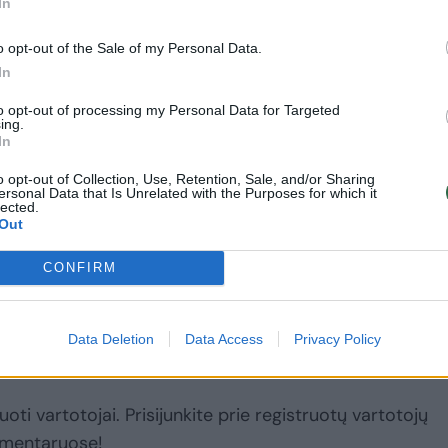
s garsiajame Bondajaus paplūdimyje Sidnėjuje per
In
15 žmonių. Tėvas buvo nušautas policijos, o sūn
o opt-out of the Sale of my Personal Data.
. Šiuo metu jis jau yra kalėjime.
In
to opt-out of processing my Personal Data for Targeted
ing.
kelis mėnesius kruopščiai rengėsi išpuoliui. Austra
In
ams įtaką padarė džihadistų grupuotės „Islamo
o opt-out of Collection, Use, Retention, Sale, and/or Sharing
ersonal Data that Is Unrelated with the Purposes for which it
lected.
Out
CONFIRM
Data Deletion
Data Access
Privacy Policy
uoti vartotojai. Prisijunkite prie registruotų vartotojų
omentaruose!