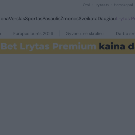
Orai
Lrytas.tv
Horoskopai
iena
Verslas
Sportas
Pasaulis
Žmonės
Sveikata
Daugiau
Lrytas 
e
Europos burės 2026
Gyvenu, ne skrolinu
Darbo ske