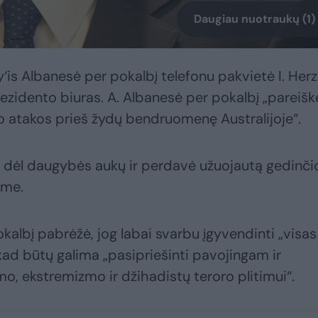
Daugiau nuotraukų (1)
‘is Albanesė per pokalbį telefonu pakvietė I. Her
prezidento biuras. A. Albanesė per pokalbį „pareišk
ro atakos prieš žydų bendruomenę Australijoje“.
tą dėl daugybės aukų ir perdavė užuojautą gedinč
ime.
kalbį pabrėžė, jog labai svarbu įgyvendinti „visas
kad būtų galima „pasipriešinti pavojingam ir
, ekstremizmo ir džihadistų teroro plitimui“.