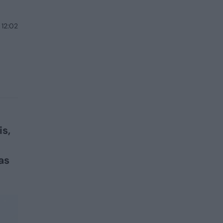
 12:02
s,
as