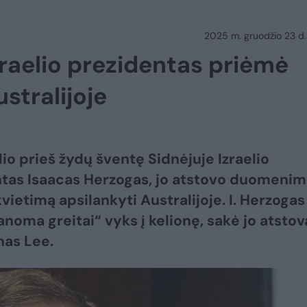
2025 m. gruodžio 23 d.
zraelio prezidentas priėmė
stralijoje
lio prieš žydų šventę Sidnėjuje Izraelio
tas Isaacas Herzogas, jo atstovo duomenimi
vietimą apsilankyti Australijoje. I. Herzogas
anoma greitai“ vyks į kelionę, sakė jo atstov
as Lee.