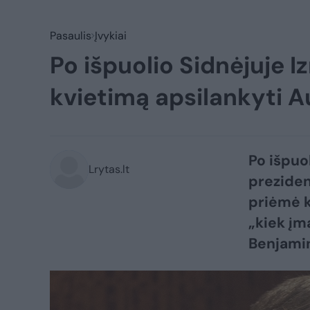
Pasaulis
Įvykiai
Po išpuolio Sidnėjuje I
kvietimą apsilankyti Au
Po išpuo
Lrytas.lt
preziden
priėmė k
„kiek įm
Benjamin