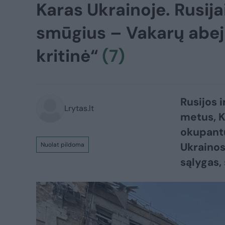
Karas Ukrainoje. Rusij
smūgius – Vakarų abej
kritinė“
(7)
Rusijos i
Lrytas.lt
metus, K
okupantų
Ukrainos 
Nuolat pildoma
sąlygas, sąju