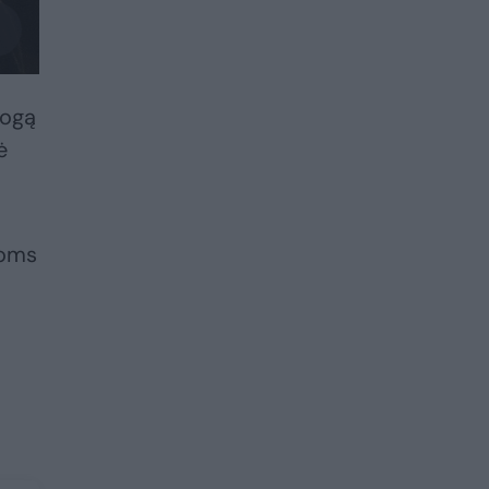
zogą
ė
ioms