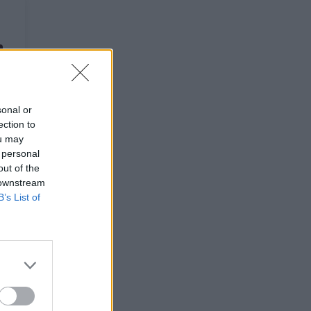
sonal or
ection to
ou may
 personal
out of the
 downstream
B’s List of