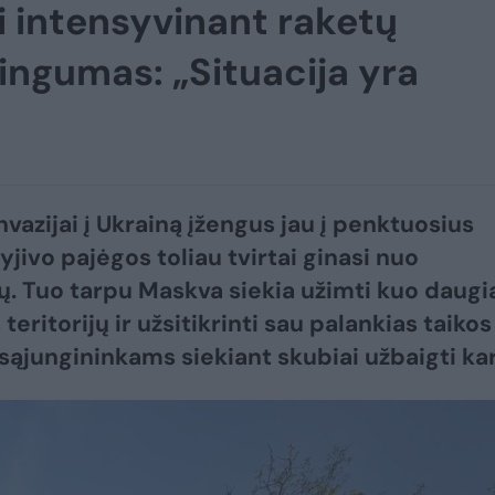
ai intensyvinant raketų
ingumas: „Situacija yra
nvazijai į Ukrainą įžengus jau į penktuosius
yjivo pajėgos toliau tvirtai ginasi nuo
. Tuo tarpu Maskva siekia užimti kuo daugi
teritorijų ir užsitikrinti sau palankias taikos
ngininkams siekiant skubiai užbaigti karą.​​​​​​​​​​​​​​​​​​​​​​​​