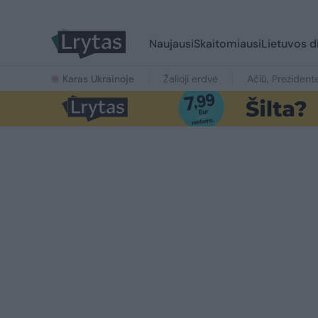
Naujausi
Skaitomiausi
Lietuvos d
Karas Ukrainoje
Žalioji erdvė
Ačiū, Prezident