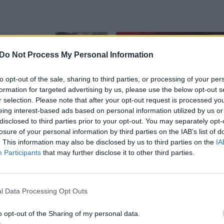
Do Not Process My Personal Information
to opt-out of the sale, sharing to third parties, or processing of your per
formation for targeted advertising by us, please use the below opt-out s
r selection. Please note that after your opt-out request is processed y
eing interest-based ads based on personal information utilized by us or
Irane įvykdyta
Praėjus savaitei po
disclosed to third parties prior to your opt-out. You may separately opt-
mirties bausmė
išpuolio Sidnėjuje,
losure of your personal information by third parties on the IAB’s list of
vyrui, įtariamam
Izraelio UR ministras
. This information may also be disclosed by us to third parties on the
IA
šnipinėjus Izraelio
paragino žydus keltis
Participants
that may further disclose it to other third parties.
naudai
į Izraelį
l Data Processing Opt Outs
o opt-out of the Sharing of my personal data.