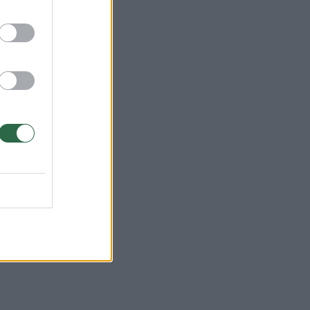
us
lų