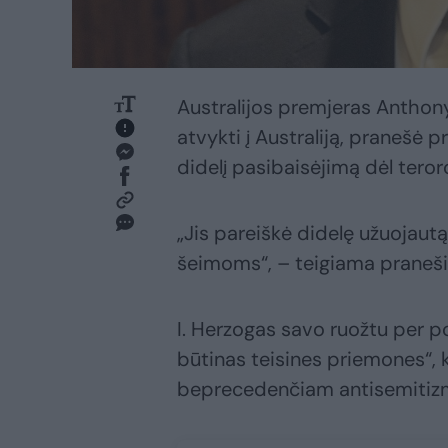
Australijos premjeras Anthony
atvykti į Australiją, pranešė 
didelį pasibaisėjimą dėl tero
„Jis pareiškė didelę užuojau
šeimoms“, – teigiama praneš
I. Herzogas savo ruožtu per po
būtinas teisines priemones“, 
beprecedenčiam antisemitizmo