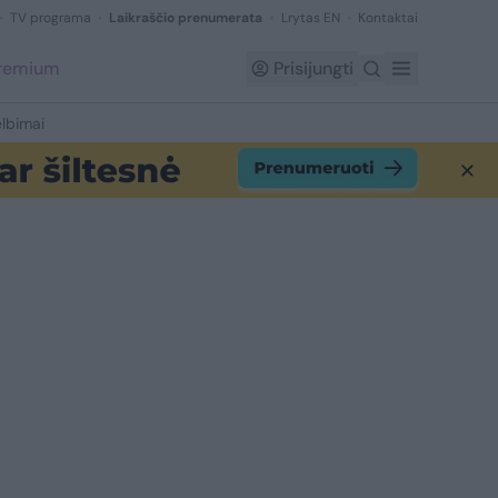
TV programa
Laikraščio prenumerata
Lrytas EN
Kontaktai
Premium
Prisijungti
lbimai