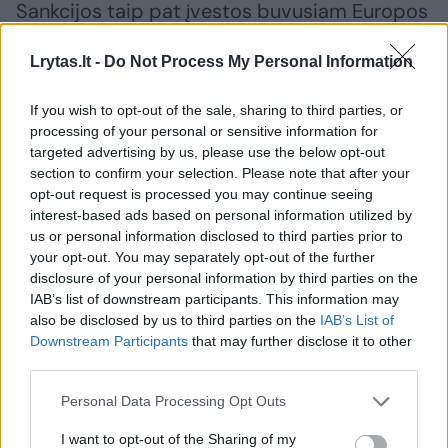
Sankcijos taip pat įvestos buvusiam Europos
Sąjungos (ES) komisarui Thierry Bretonui ir
Lrytas.lt -
Do Not Process My Personal Information
dar dviem asmenims.
If you wish to opt-out of the sale, sharing to third parties, or
processing of your personal or sensitive information for
Visus šiuos asmenis JAV valstybės
targeted advertising by us, please use the below opt-out
departamentas kaltina „užsienio valstybių
section to confirm your selection. Please note that after your
cenzūros skatinimu, kiekvienu atveju
opt-out request is processed you may continue seeing
interest-based ads based on personal information utilized by
nukreiptu prieš kalbančius amerikietiškai ir
us or personal information disclosed to third parties prior to
amerikiečių įmones“.
your opt-out. You may separately opt-out of the further
disclosure of your personal information by third parties on the
IAB’s list of downstream participants. This information may
Apie šį sprendimą neišduoti vizų paskelbta
also be disclosed by us to third parties on the
IAB’s List of
Downstream Participants
that may further disclose it to other
Vašingtonui griežtinant retoriką prieš ES
third parties.
reglamentus po Briuselio sprendimo šį
Personal Data Processing Opt Outs
mėnesį nubausti Elono Musko platformą „X“
už reklamos skaidrumo taisyklių pažeidimus
I want to opt-out of the Sharing of my