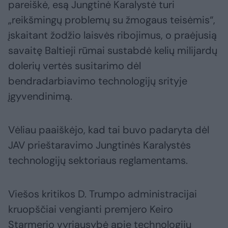
pareiškė, esą Jungtinė Karalystė turi
„reikšmingų problemų su žmogaus teisėmis“,
įskaitant žodžio laisvės ribojimus, o praėjusią
savaitę Baltieji rūmai sustabdė kelių milijardų
dolerių vertės susitarimo dėl
bendradarbiavimo technologijų srityje
įgyvendinimą.
Vėliau paaiškėjo, kad tai buvo padaryta dėl
JAV prieštaravimo Jungtinės Karalystės
technologijų sektoriaus reglamentams.
Viešos kritikos D. Trumpo administracijai
kruopščiai vengianti premjero Keiro
Starmerio vyriausybė apie technologijų