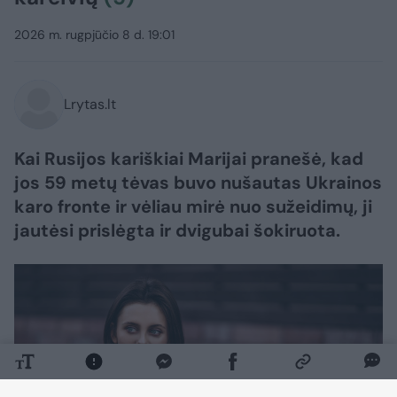
2026 m. rugpjūčio 8 d. 19:01
Lrytas.lt
Kai Rusijos kariškiai Marijai pranešė, kad
jos 59 metų tėvas buvo nušautas Ukrainos
karo fronte ir vėliau mirė nuo sužeidimų, ji
jautėsi prislėgta ir dvigubai šokiruota.