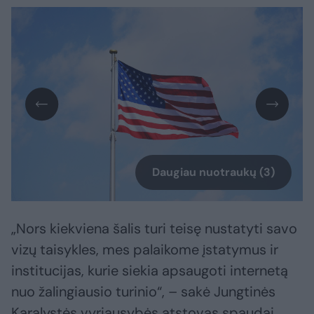
Daugiau nuotraukų (3)
„Nors kiekviena šalis turi teisę nustatyti savo
vizų taisykles, mes palaikome įstatymus ir
institucijas, kurie siekia apsaugoti internetą
nuo žalingiausio turinio“, – sakė Jungtinės
Karalystės vyriausybės atstovas spaudai.