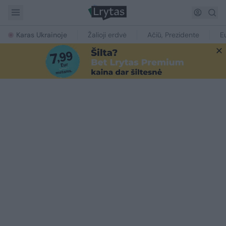
Karas Ukrainoje
Žalioji erdvė
Ačiū, Prezidente
E