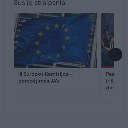
Susiję straipsniai
→
Iš Europos Komisijos –
Pasienio 
perspėjimas JAV
ir Kambo
dienų d