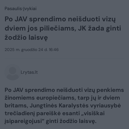
Pasaulis
Įvykiai
Po JAV sprendimo neišduoti vizų
dviem jos piliečiams, JK žada ginti
žodžio laisvę
2025 m. gruodžio 24 d. 16:46
Lrytas.lt
Po JAV sprendimo neišduoti vizų penkiems
žinomiems europiečiams, tarp jų ir dviem
britams, Jungtinės Karalystės vyriausybė
trečiadienį pareiškė esanti „visiškai
įsipareigojusi“ ginti žodžio laisvę.