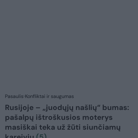
Pasaulis
Konfliktai ir saugumas
Rusijoje – „juodųjų našlių“ bumas:
pašalpų ištroškusios moterys
masiškai teka už žūti siunčiamų
kareivių
(5)