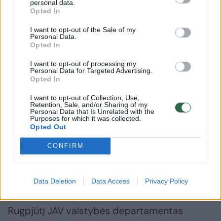
personal data.
ir už platformos metodus, kuriais siekiama
Opted In
užtikrinti, kad naudotojai būtų patvirtinti ir
I want to opt-out of the Sale of my
Personal Data.
realūs žmonės.
Opted In
I want to opt-out of processing my
Personal Data for Targeted Advertising.
JAV prezidento Donaldo Trumpo
Opted In
administracija taip pat pažėrė daug kritikos
I want to opt-out of Collection, Use,
Jungtinei Karalystei dėl technologijų
Retention, Sale, and/or Sharing of my
Personal Data that Is Unrelated with the
sektoriaus reglamentavimo ir žodžio laisvės,
Purposes for which it was collected.
Opted Out
kritikuodama jos interneto saugumo
CONFIRM
įstatymą, kuriuo siekiama nustatyti turinio
moderavimo reikalavimus didžiausioms
socialinių tinklų platformoms.
Data Deletion
Data Access
Privacy Policy
Rugpjūtį JAV valstybės departamentas