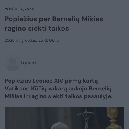
Pasaulis
Įvykiai
Popiežius per Bernelių Mišias
ragino siekti taikos
2025 m. gruodžio 25 d. 06:15
Lrytas.lt
Popiežius Leonas XIV pirmą kartą
Vatikane Kūčių vakarą aukojo Bernelių
Mišias ir ragino siekti taikos pasaulyje.