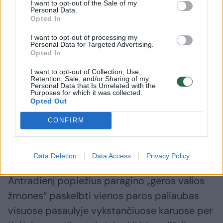
I want to opt-out of the Sale of my
per 2024 m. Kalėdas paskelbė Šventuosius
Personal Data.
Opted In
metus ir skelbė vilties žinią.
I want to opt-out of processing my
Personal Data for Targeted Advertising.
Opted In
Popiežius Leonas XIV, pirmasis pontifikas
gimęs JAV, ragino siekti taikos pasaulyje ir
I want to opt-out of Collection, Use,
Retention, Sale, and/or Sharing of my
Personal Data that Is Unrelated with the
užbaigti karus. Jis išskyrė karą Ukrainoje ir
Purposes for which it was collected.
išreiškė nusivylimą Rusijos atsisakymu
Opted Out
paskelbti paliaubas per Kalėdas. Jis taip pat
CONFIRM
išsakė viltį dėl pažangos Izraelio ir Palestinos
taikos derybose.
Data Deletion
Data Access
Privacy Policy
Antradienį popiežius paragino „geros valios
žmones“ paskelbti vienos paros paliaubas
visuose pasaulyje vykstančiuose karuose per