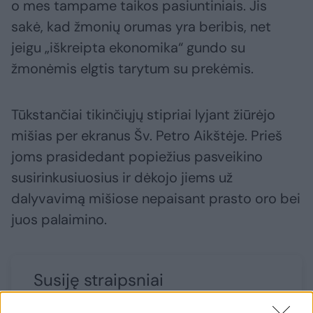
o mes tampame taikos pasiuntiniais. Jis
sakė, kad žmonių orumas yra beribis, net
jeigu „iškreipta ekonomika“ gundo su
žmonėmis elgtis tarytum su prekėmis.
Tūkstančiai tikinčiųjų stipriai lyjant žiūrėjo
mišias per ekranus Šv. Petro Aikštėje. Prieš
joms prasidedant popiežius pasveikino
susirinkusiuosius ir dėkojo jiems už
dalyvavimą mišiose nepaisant prasto oro bei
juos palaimino.
Susiję straipsniai