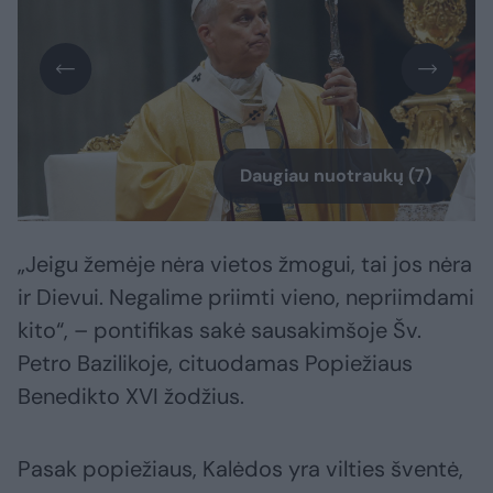
Daugiau nuotraukų (7)
„Jeigu žemėje nėra vietos žmogui, tai jos nėra
ir Dievui. Negalime priimti vieno, nepriimdami
kito“, – pontifikas sakė sausakimšoje Šv.
Petro Bazilikoje, cituodamas Popiežiaus
Benedikto XVI žodžius.
Pasak popiežiaus, Kalėdos yra vilties šventė,