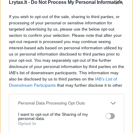
Lrytas.lt -
Do Not Process My Personal Information
If you wish to opt-out of the sale, sharing to third parties, or
processing of your personal or sensitive information for
targeted advertising by us, please use the below opt-out
section to confirm your selection. Please note that after your
opt-out request is processed you may continue seeing
interest-based ads based on personal information utilized by
us or personal information disclosed to third parties prior to
Pasienio konfliktas: Tailandas
Po JAV s
your opt-out. You may separately opt-out of the further
ir Kambodža pradėjo keturių
vizų dvie
disclosure of your personal information by third parties on the
IAB’s list of downstream participants. This information may
dienų derybas
žada gint
also be disclosed by us to third parties on the
IAB’s List of
Downstream Participants
that may further disclose it to other
third parties.
Personal Data Processing Opt Outs
Savo homilijoje popiežius Leonas XIV
I want to opt-out of the Sharing of my
personal data.
prisiminė ir savo pirmtaką, popiežių
Opted In
Pranciškų, kuris nepaisant prastos sveikatos