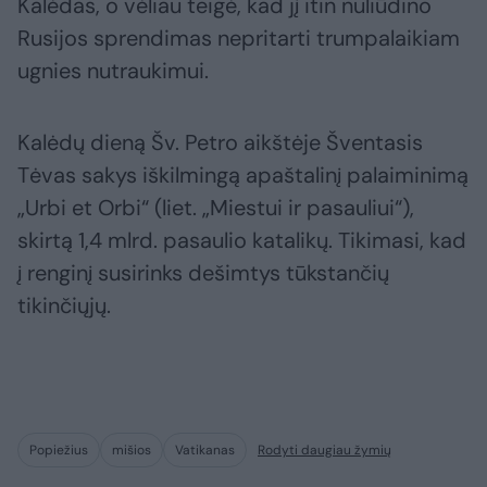
Kalėdas, o vėliau teigė, kad jį itin nuliūdino
Rusijos sprendimas nepritarti trumpalaikiam
ugnies nutraukimui.
Kalėdų dieną Šv. Petro aikštėje Šventasis
Tėvas sakys iškilmingą apaštalinį palaiminimą
„Urbi et Orbi“ (liet. „Miestui ir pasauliui“),
skirtą 1,4 mlrd. pasaulio katalikų. Tikimasi, kad
į renginį susirinks dešimtys tūkstančių
tikinčiųjų.
Popiežius
mišios
Vatikanas
Rodyti daugiau žymių