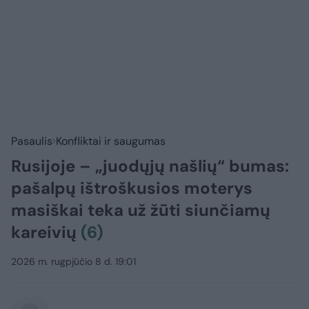
Pasaulis
Konfliktai ir saugumas
Rusijoje – „juodųjų našlių“ bumas:
pašalpų ištroškusios moterys
masiškai teka už žūti siunčiamų
kareivių
(6)
2026 m. rugpjūčio 8 d. 19:01