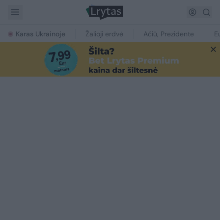
Karas Ukrainoje
Žalioji erdvė
Ačiū, Prezidente
E