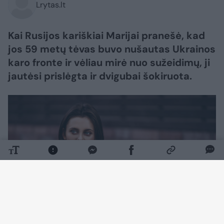
Lrytas.lt
Kai Rusijos kariškiai Marijai pranešė, kad
jos 59 metų tėvas buvo nušautas Ukrainos
karo fronte ir vėliau mirė nuo sužeidimų, ji
jautėsi prislėgta ir dvigubai šokiruota.
Daugiau nuotraukų (1)