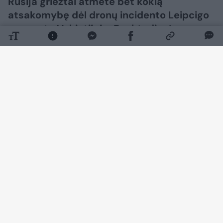
Rusija griežtai atmetė bet kokią
atsakomybę dėl dronų incidento Leipcigo
oro uoste Vokietijoje. Penktadienį
išplatintame pareiškime Rusijos
ambasada Berlyne teigė esanti
„sunerimus dėl naujos antirusiškos
isterijos bangos Vokietijoje“.
Daugiau nuotraukų (5)