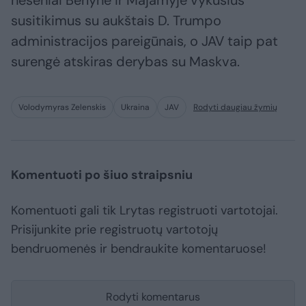
neseniai Berlyne ir Majamyje vykusius
susitikimus su aukštais D. Trumpo
administracijos pareigūnais, o JAV taip pat
surengė atskiras derybas su Maskva.
Volodymyras Zelenskis
Ukraina
JAV
Rodyti daugiau žymių
Komentuoti po šiuo straipsniu
Komentuoti gali tik Lrytas registruoti vartotojai.
Prisijunkite prie registruotų vartotojų
bendruomenės ir bendraukite komentaruose!
Rodyti komentarus