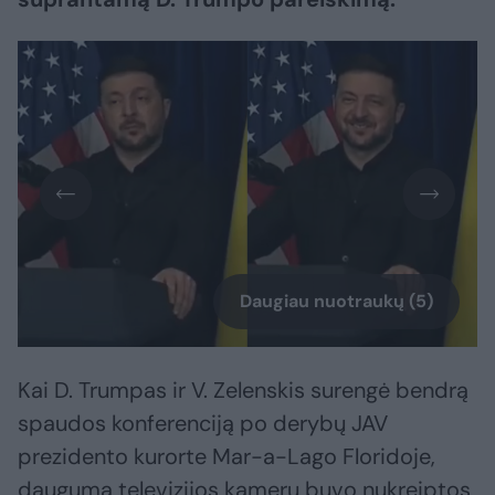
Daugiau nuotraukų (5)
Kai D. Trumpas ir V. Zelenskis surengė bendrą
spaudos konferenciją po derybų JAV
prezidento kurorte Mar-a-Lago Floridoje,
dauguma televizijos kamerų buvo nukreiptos