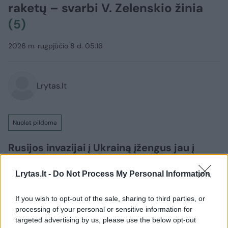
raketų – svarbi V. Zelenskio žinia
(5)
2026 m. rugpjūčio 8 d. 05:16
Lrytas.lt
Nuolat pildoma
Rusijos invazijai į Ukrainą įžengus jau į
penktuosius metus, Kyjivo pajėgos toliau
tvirtai ginasi nuo okupantų. Tuo tarpu
Lrytas.lt -
Do Not Process My Personal Information
Maskva siekia užimti kuo daugiau
If you wish to opt-out of the sale, sharing to third parties, or
Ukrainos teritorijų ir užsitikrinti sau
processing of your personal or sensitive information for
palankias taikos sąlygas, sąjungininkams
targeted advertising by us, please use the below opt-out