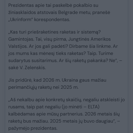
Prezidentas apie tai paskelbė pokalbio su
žiniasklaidos atstovais Belgrade metu, pranešė
„Ukrinform“ korespondentas.
„Kas turi priešraketines raketas ir sistemą?
Gamintojas. Tai, visų pirma, Jungtinės Amerikos
Valstijos. Ar jos gali padėti? Dirbame šia linkme. Ar
jos mums kas mėnesį tieks raketas? Taip. Turime
sudarytus susitarimus. Ar šių raketų pakanka? Ne“, –
sakė V. Zelenskis.
Jis pridūrė, kad 2026 m. Ukraina gaus mažiau
perimančiųjų raketų nei 2025 m.
„Aš nekalbu apie konkretų skaičių, negaliu atskleisti jo
rusams, taip pat negaliu (jo minėti – ELTA)
kalbėdamas apie mūsų partnerius. 2026 metais šių
raketų bus mažiau. 2025 metais jų buvo daugiau“, –
pažymėjo prezidentas.