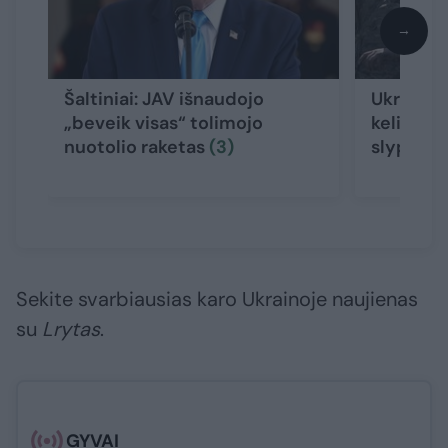
→
Šaltiniai: JAV išnaudojo
Ukrainos
„beveik visas“ tolimojo
keliantis
nuotolio raketas
(3)
slypi
(8)
Sekite svarbiausias karo Ukrainoje naujienas
su
Lrytas
.​​​
GYVAI