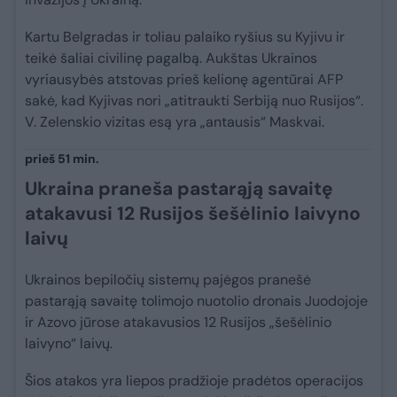
Kartu Belgradas ir toliau palaiko ryšius su Kyjivu ir
teikė šaliai civilinę pagalbą. Aukštas Ukrainos
vyriausybės atstovas prieš kelionę agentūrai AFP
sakė, kad Kyjivas nori „atitraukti Serbiją nuo Rusijos“.
V. Zelenskio vizitas esą yra „antausis“ Maskvai.
prieš 51 min.
Ukraina praneša pastarąją savaitę
atakavusi 12 Rusijos šešėlinio laivyno
laivų
Ukrainos bepiločių sistemų pajėgos pranešė
pastarąją savaitę tolimojo nuotolio dronais Juodojoje
ir Azovo jūrose atakavusios 12 Rusijos „šešėlinio
laivyno“ laivų.
Šios atakos yra liepos pradžioje pradėtos operacijos