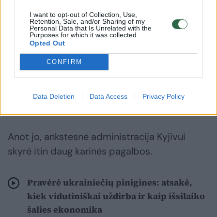
pakartotinį prašymą suteikti daugiau
tolimojo nuotolio raketų ir oro gynybos
I want to opt-out of Collection, Use,
Retention, Sale, and/or Sharing of my
sistemų „Patriot“.
Personal Data that Is Unrelated with the
Purposes for which it was collected.
Opted Out
Kalbėdamas su žurnalistais Baltuosiuose
CONFIRM
rūmuose rugpjūčio 6 dieną D. Trumpas taip
pat pakomentavo buvusio JAV prezidento
Data Deletion
Data Access
Privacy Policy
Joe Bideno karinę paramą Ukrainai.
Anot jo, ankstesnė administracija Kyjivui
skyrė itin daug karinės pagalbos.
Pravėrė ukrainiečių pinigines: atsakė,
kiek vidutiniškai uždirba ir kaip išsilaiko
šalies ekonomika