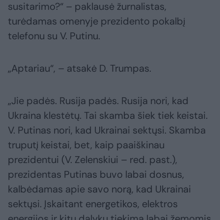
susitarimo?“ – paklausė žurnalistas,
turėdamas omenyje prezidento pokalbį
telefonu su V. Putinu.
„Aptariau“, – atsakė D. Trumpas.
„Jie padės. Rusija padės. Rusija nori, kad
Ukraina klestėtų. Tai skamba šiek tiek keistai.
V. Putinas nori, kad Ukrainai sektųsi. Skamba
truputį keistai, bet, kaip paaiškinau
prezidentui (V. Zelenskiui – red. past.),
prezidentas Putinas buvo labai dosnus,
kalbėdamas apie savo norą, kad Ukrainai
sektųsi. Įskaitant energetikos, elektros
energijos ir kitų dalykų tiekimą labai žemomis