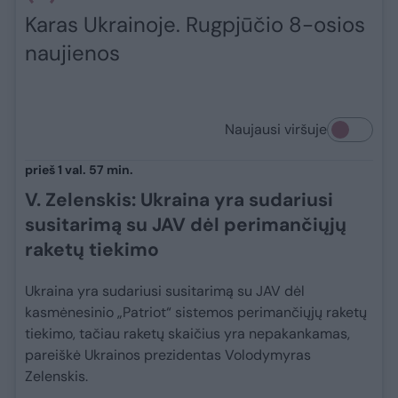
Karas Ukrainoje. Rugpjūčio 8-osios
naujienos
Naujausi viršuje
prieš 1 val. 57 min.
V. Zelenskis: Ukraina yra sudariusi
susitarimą su JAV dėl perimančiųjų
raketų tiekimo
Ukraina yra sudariusi susitarimą su JAV dėl
kasmėnesinio „Patriot“ sistemos perimančiųjų raketų
tiekimo, tačiau raketų skaičius yra nepakankamas,
pareiškė Ukrainos prezidentas Volodymyras
Zelenskis.