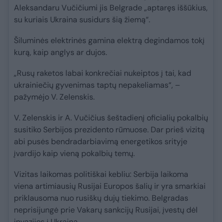
Aleksandaru Vučičiumi jis Belgrade „aptaręs iššūkius,
su kuriais Ukraina susidurs šią žiemą“.
Šiluminės elektrinės gamina elektrą degindamos tokį
kurą, kaip anglys ar dujos.
„Rusų raketos labai konkrečiai nukeiptos į tai, kad
ukrainiečių gyvenimas taptų nepakeliamas“, –
pažymėjo V. Zelenskis.
V. Zelenskis ir A. Vučičius šeštadienį oficialių pokalbių
susitiko Serbijos prezidento rūmuose. Dar prieš vizitą
abi pusės bendradarbiavimą energetikos srityje
įvardijo kaip vieną pokalbių temų.
Vizitas laikomas politiškai kebliu: Serbija laikoma
viena artimiausių Rusijai Europos šalių ir yra smarkiai
priklausoma nuo rusiškų dujų tiekimo. Belgradas
neprisijungė prie Vakarų sankcijų Rusijai, įvestų dėl
invazijos į Ukrainą.