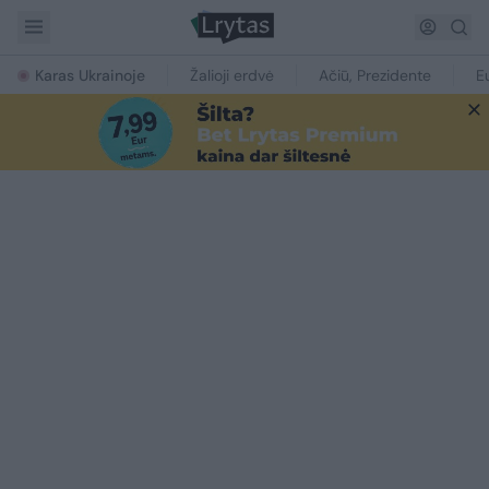
Karas Ukrainoje
Žalioji erdvė
Ačiū, Prezidente
E