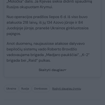
„Moločka“ dalis. Ja Kijevas siekia didinti spaudimą
Rusijos okupuotam Krymui.
Nuo operacijos pradžios liepos 6 d. iš viso buvo
atakuota 218 laivų, iš jų 134 Azovo jūroje ir 84
Juodojoje jūroje, pranešė Ukrainos ginkluotosios
pajėgos.
Anot duomenų, naujausiose atakose dalyvavo
bepiločių sistemų vado Roberto Brovdžio
vadovaujama brigada „Madjaro paukščiai“, „K-2“
brigada bei „Raid“ pulkas.
Skaityti daugiau
Ukraina
Rusija
Donbasas
Rodyti daugiau žymių