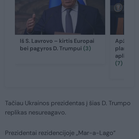
Iš S. Lavrovo – kirtis Europai
Apžvelgė
bei pagyros D. Trumpui
(3)
planą: sv
aplinkybė
(7)
Tačiau Ukrainos prezidentas į šias D. Trumpo
replikas nesureagavo.
Prezidentai rezidencijoje „Mar-a-Lago“