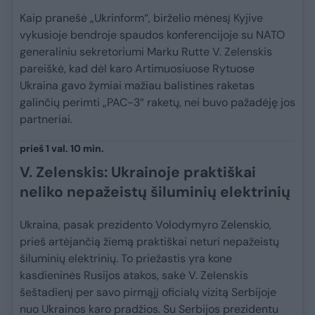
Kaip pranešė „Ukrinform“, birželio mėnesį Kyjive
vykusioje bendroje spaudos konferencijoje su NATO
generaliniu sekretoriumi Marku Rutte V. Zelenskis
pareiškė, kad dėl karo Artimuosiuose Rytuose
Ukraina gavo žymiai mažiau balistines raketas
galinčių perimti „PAC-3“ raketų, nei buvo pažadėję jos
partneriai.
prieš 1 val. 10 min.
V. Zelenskis: Ukrainoje praktiškai
neliko nepažeistų šiluminių elektrinių
Ukraina, pasak prezidento Volodymyro Zelenskio,
prieš artėjančią žiemą praktiškai neturi nepažeistų
šiluminių elektrinių. To priežastis yra kone
kasdieninės Rusijos atakos, sakė V. Zelenskis
šeštadienį per savo pirmąjį oficialų vizitą Serbijoje
nuo Ukrainos karo pradžios. Su Serbijos prezidentu