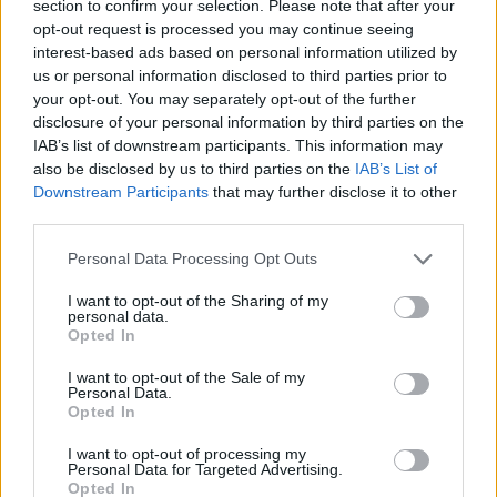
siekiant skubiai užbaigti karą.​​​​​​​​​​​​​​​​​​​​​​​​​​​
section to confirm your selection. Please note that after your
opt-out request is processed you may continue seeing
interest-based ads based on personal information utilized by
us or personal information disclosed to third parties prior to
your opt-out. You may separately opt-out of the further
disclosure of your personal information by third parties on the
IAB’s list of downstream participants. This information may
also be disclosed by us to third parties on the
IAB’s List of
Downstream Participants
that may further disclose it to other
third parties.
Personal Data Processing Opt Outs
I want to opt-out of the Sharing of my
Daugiau nuotraukų (72)
personal data.
Opted In
I want to opt-out of the Sale of my
JAV prezidentas Donaldas Trumpas pareiškė,
Personal Data.
Opted In
kad JAV pačioms reikia raketų, atsakydamas į
I want to opt-out of processing my
Ukrainos prezidento Volodymyro Zelenskio
Personal Data for Targeted Advertising.
Opted In