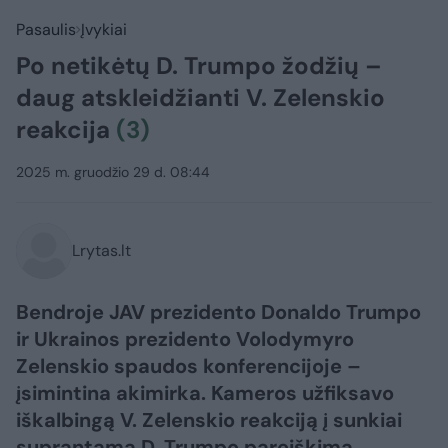
Pasaulis
Įvykiai
Po netikėtų D. Trumpo žodžių –
daug atskleidžianti V. Zelenskio
reakcija
(3)
2025 m. gruodžio 29 d. 08:44
Lrytas.lt
Bendroje JAV prezidento Donaldo Trumpo
ir Ukrainos prezidento Volodymyro
Zelenskio spaudos konferencijoje –
įsimintina akimirka. Kameros užfiksavo
iškalbingą V. Zelenskio reakciją į sunkiai
suprantamą D. Trumpo pareiškimą.