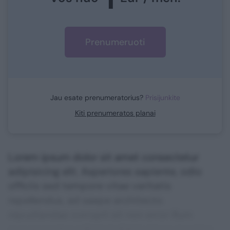
Prenumeruoti
Jau esate prenumeratorius?
Prisijunkite
Kiti prenumeratos planai
Lorem ipsum dolor sit amet consectetur
adipisicing elit. Asperiores sapiente, odio
officiis sed tempore vitae veritatis
repellendus, ad saepe architecto
repudiandae corrupti sit non error illum
consequuntur adipisci dignissimos maxime.