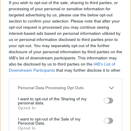
If you wish to opt-out of the sale, sharing to third parties, or
processing of your personal or sensitive information for
targeted advertising by us, please use the below opt-out
section to confirm your selection. Please note that after your
opt-out request is processed you may continue seeing
interest-based ads based on personal information utilized by
us or personal information disclosed to third parties prior to
Pasaulis
Rytai-Vakarai
your opt-out. You may separately opt-out of the further
disclosure of your personal information by third parties on the
V. Zalužno žodžiai apie NATO
IAB’s list of downstream participants. This information may
sukėlė abejonių: ruošiasi
also be disclosed by us to third parties on the
IAB’s List of
Downstream Participants
that may further disclose it to other
rinkimams?
(5)
third parties.
2026 m. rugpjūčio 5 d. 18:30
Personal Data Processing Opt Outs
I want to opt-out of the Sharing of my
personal data.
Opted In
Lrytas.lt
I want to opt-out of the Sale of my
Personal Data.
Opted In
Lrytas Premium nariams