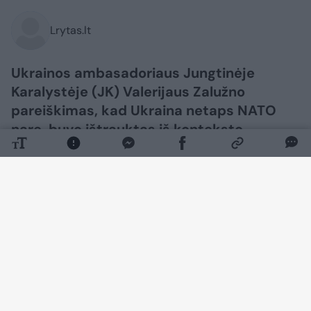
Lrytas.lt
Ukrainos ambasadoriaus Jungtinėje
Karalystėje (JK) Valerijaus Zalužno
pareiškimas, kad Ukraina netaps NATO
nare, buvo ištrauktas iš konteksto,
žurnalistams pareiškė Ukrainos užsienio
reikalų ministerijos atstovas Heorhijus
Tychyjus.