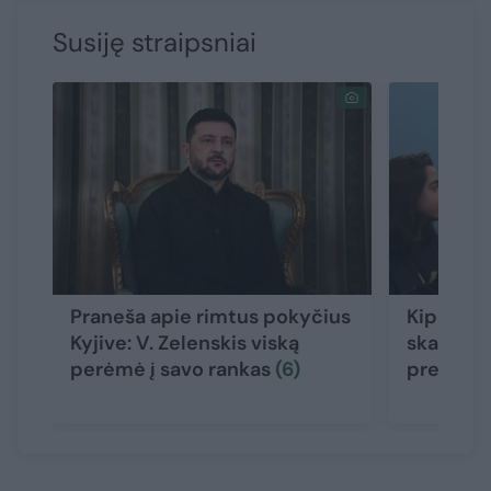
Susiję straipsniai
Praneša apie rimtus pokyčius
Kipre – d
Kyjive: V. Zelenskis viską
skandalas
perėmė į savo rankas
(6)
prezide