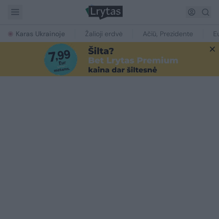
Karas Ukrainoje
Žalioji erdvė
Ačiū, Prezidente
E