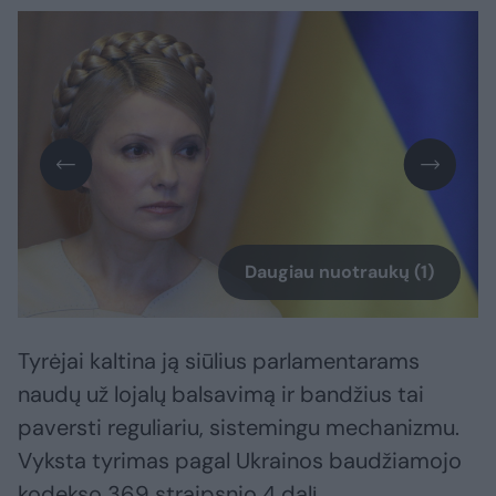
Daugiau nuotraukų (1)
Tyrėjai kaltina ją siūlius parlamentarams
naudų už lojalų balsavimą ir bandžius tai
paversti reguliariu, sistemingu mechanizmu.
Vyksta tyrimas pagal Ukrainos baudžiamojo
kodekso 369 straipsnio 4 dalį.