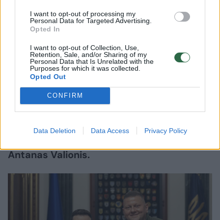
I want to opt-out of processing my
Ukrainos ambasadoriaus Jungtinėje
Personal Data for Targeted Advertising.
Opted In
Karalystėje ir buvusio šalies ginkluotųjų
pajėgų vado Valerijaus Zalužno
I want to opt-out of Collection, Use,
Retention, Sale, and/or Sharing of my
pareiškimas, kad Ukraina niekada netaps
Personal Data that Is Unrelated with the
Purposes for which it was collected.
NATO nare, gali būti ne tik nusivylimo
Opted Out
Vakarų pažadais išraiška, bet ir politinio
CONFIRM
įsitvirtinimo pradžia. Tokią nuomonę
„Lietuvos ryto“ televizijos laidoje „Nauja
diena“ išsakė ambasadorius, buvęs
Data Deletion
Data Access
Privacy Policy
užsienio reikalų ministras daktaras
Antanas Valionis.