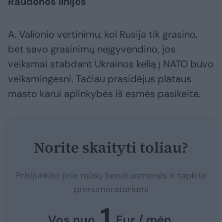
Raudonos linijos
A. Valionio vertinimu, kol Rusija tik grasino,
bet savo grasinimų neįgyvendino, jos
veiksmai stabdant Ukrainos kelią į NATO buvo
veiksmingesni. Tačiau prasidėjus plataus
masto karui aplinkybės iš esmės pasikeitė.
Norite skaityti toliau?
Prisijunkite prie mūsų bendruomenės ir tapkite
prenumeratoriumi
1
Vos nuo
Eur / mėn.