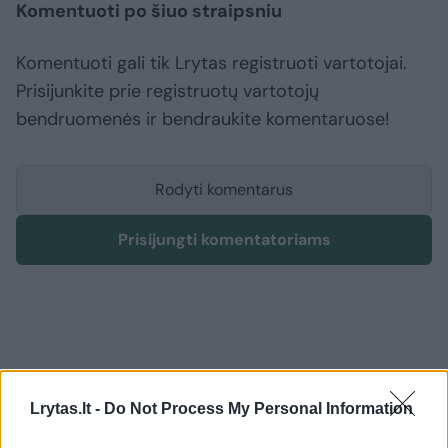
Komentuoti po šiuo straipsniu
Komentuoti gali tik Lrytas registruoti vartotojai.
Prisijunkite prie registruotų vartotojų
bendruomenės ir bendraukite komentaruose!
Rodyti komentarus
Prisijungti komentatoriams
Lrytas.lt -
Do Not Process My Personal Information