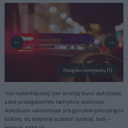
Daugiau nuotraukų (1)
Visi nukentėjusieji per avariją buvo autobuse,
sakė priešgaisrinės tarnybos atstovas.
Autobuso vairuotojas yra gyvybei pavojingos
būklės, du keleiviai sužeisti sunkiai, šeši –
lengvai, sakė jis.