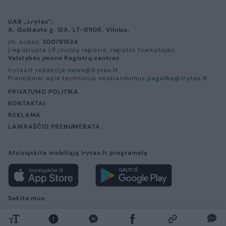
UAB „Lrytas“,
A. Goštauto g. 12A, LT-01108, Vilnius.
Įm. kodas:
300781534
Įregistruota LR įmonių registre, registro tvarkytojas:
Valstybės įmonė Registrų centras
lrytas.lt redakcija
news@lrytas.lt
Pranešimai apie techninius nesklandumus
pagalba@lrytas.lt
PRIVATUMO POLITIKA
KONTAKTAI
REKLAMA
LAIKRAŠČIO PRENUMERATA
Atsisiųskite mobiliąją lrytas.lt programėlę
Sekite mus:
Visos teisės saugomos. © 2026 UAB „Lrytas“.
Kopijuoti, dauginti, platinti galima
tik gavus raštišką UAB „Lrytas“ sutikimą.