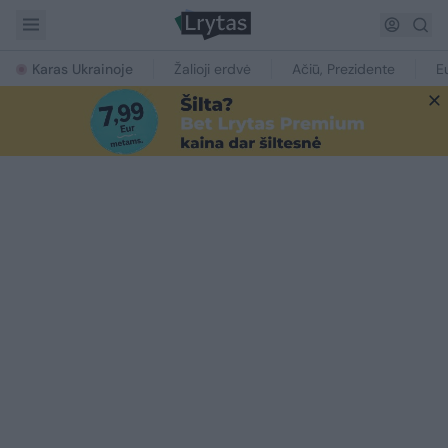
Karas Ukrainoje
Žalioji erdvė
Ačiū, Prezidente
E