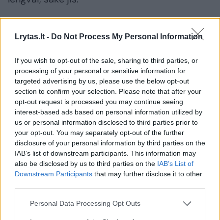
Penki žmonės nuvežti gydymui į ligoninę.
Lrytas.lt -
Do Not Process My Personal Information
Nuolaužose įstrigęs autobuso vairuotojas
buvo išlaisvintas paskutinis, sakė atstovas.
If you wish to opt-out of the sale, sharing to third parties, or
processing of your personal or sensitive information for
targeted advertising by us, please use the below opt-out
Avarija įvyko uostamiesčio pramonės rajone.
section to confirm your selection. Please note that after your
opt-out request is processed you may continue seeing
Policijos pranešime sakoma, kad ji įvyko
interest-based ads based on personal information utilized by
atviroje geležinkelio pervažoje, ir pridurdama,
us or personal information disclosed to third parties prior to
your opt-out. You may separately opt-out of the further
kad susidūrimo priežastis kol kas nežinoma.
disclosure of your personal information by third parties on the
IAB’s list of downstream participants. This information may
also be disclosed by us to third parties on the
IAB’s List of
Downstream Participants
that may further disclose it to other
Susiję straipsniai
third parties.
Personal Data Processing Opt Outs