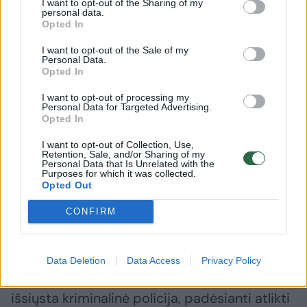
I want to opt-out of the Sharing of my
personal data.
Opted In
I want to opt-out of the Sale of my
Personal Data.
Opted In
I want to opt-out of processing my
Personal Data for Targeted Advertising.
Praneša, kad R. Kadyrovo
Negailes
Opted In
sūnus pateko į avariją ir yra
Vokietijo
I want to opt-out of Collection, Use,
sunkios būklės
(7)
aiškus si
Retention, Sale, and/or Sharing of my
Personal Data that Is Unrelated with the
Purposes for which it was collected.
Opted Out
CONFIRM
Žuvęs asmuo mirė nuo patirtų sužalojimų
įvykio vietoje, pranešė policija. Be greitosios
Data Deletion
Data Access
Privacy Policy
pagalbos tarnybų, į įvykio vietą taip pat buvo
išsiųsta kriminalinė policija, padėsianti atlikti