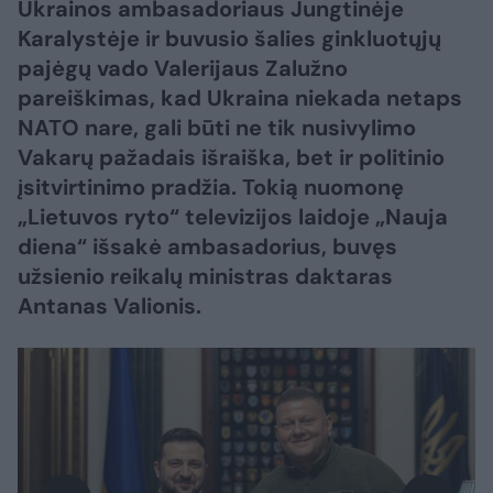
Ukrainos ambasadoriaus Jungtinėje
Karalystėje ir buvusio šalies ginkluotųjų
pajėgų vado Valerijaus Zalužno
pareiškimas, kad Ukraina niekada netaps
NATO nare, gali būti ne tik nusivylimo
Vakarų pažadais išraiška, bet ir politinio
įsitvirtinimo pradžia. Tokią nuomonę
„Lietuvos ryto“ televizijos laidoje „Nauja
diena“ išsakė ambasadorius, buvęs
užsienio reikalų ministras daktaras
Antanas Valionis.