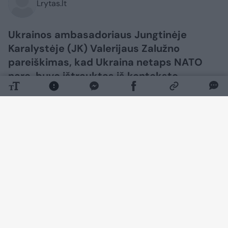
Lrytas.lt
Ukrainos ambasadoriaus Jungtinėje
Karalystėje (JK) Valerijaus Zalužno
pareiškimas, kad Ukraina netaps NATO
nare, buvo ištrauktas iš konteksto,
žurnalistams pareiškė Ukrainos užsienio
reikalų ministerijos atstovas Heorhijus
Tychyjus.