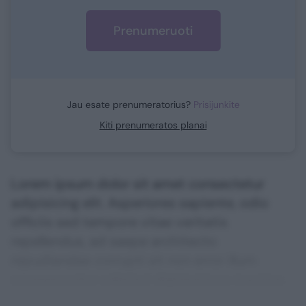
Prenumeruoti
Jau esate prenumeratorius?
Prisijunkite
Kiti prenumeratos planai
Lorem ipsum dolor sit amet consectetur
adipisicing elit. Asperiores sapiente, odio
officiis sed tempore vitae veritatis
repellendus, ad saepe architecto
repudiandae corrupti sit non error illum
consequuntur adipisci dignissimos maxime.