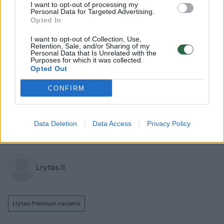
I want to opt-out of processing my
Personal Data for Targeted Advertising.
Opted In
I want to opt-out of Collection, Use,
Retention, Sale, and/or Sharing of my
Personal Data that Is Unrelated with the
Pasaulis
Rytai-Vakarai
Purposes for which it was collected.
Opted Out
V. Zalužno žodžiai apie NATO
sukėlė abejonių: ruošiasi
CONFIRM
rinkimams?
(5)
Data Deletion
Data Access
Privacy Policy
2026 m. rugpjūčio 5 d. 18:30
Lrytas.lt
Lrytas Premium nariams