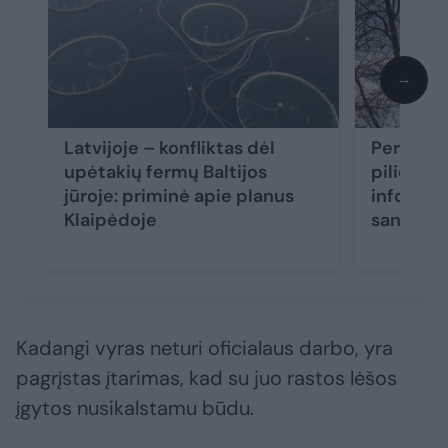
→
Latvijoje – konfliktas dėl
Pernai su
upėtakių fermų Baltijos
pilietis R
jūroje: priminė apie planus
informac
Klaipėdoje
sandėliu
Kadangi vyras neturi oficialaus darbo, yra
pagrįstas įtarimas, kad su juo rastos lėšos
įgytos nusikalstamu būdu.