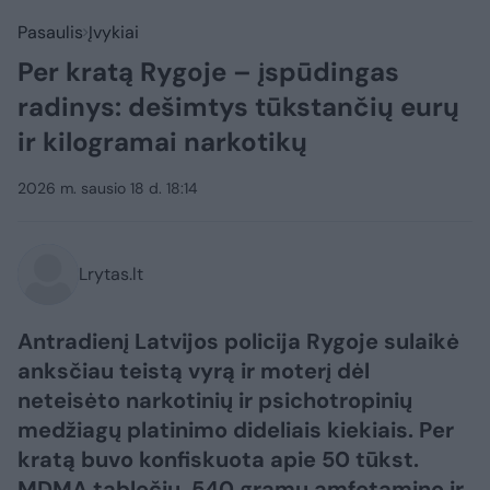
Pasaulis
Įvykiai
Per kratą Rygoje – įspūdingas
radinys: dešimtys tūkstančių eurų
ir kilogramai narkotikų
2026 m. sausio 18 d. 18:14
Lrytas.lt
Antradienį Latvijos policija Rygoje sulaikė
anksčiau teistą vyrą ir moterį dėl
neteisėto narkotinių ir psichotropinių
medžiagų platinimo dideliais kiekiais. Per
kratą buvo konfiskuota apie 50 tūkst.
MDMA tablečių, 540 gramų amfetamino ir