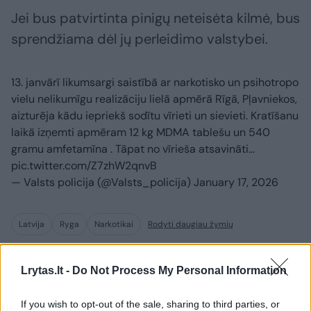
Jei bus patvirtinta pinigų neteisėta kilmė, bus
sprendžiama dėl jų perleidimo valstybei.
13. janvārī likumsargi saistībā ar narkotisko un psihotropo
vielu nelikumīgu realizāciju lielā apmērā Rīgā, Pļavniekos,
aizturēja kādu iepriekš sodītu vīrieti un sievieti. Kratīšanu
laikā izņemti apmēram 12 kg MDMA tablešu un 540
gramu amfetamīna . Tāpat no vīrieša atsavināti…
pic.twitter.com/Z7zhW2qnvB
— Valsts policija (@Valsts_policija)
January 17, 2026
Latvija
Ryga
Narkotikai
Rodyti daugiau žymių
Lrytas.lt -
Do Not Process My Personal Information
Komentuoti po šiuo straipsniu
If you wish to opt-out of the sale, sharing to third parties, or