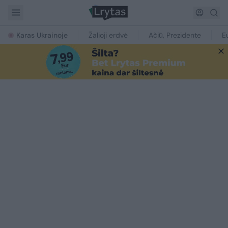
Karas Ukrainoje
Žalioji erdvė
Ačiū, Prezidente
E