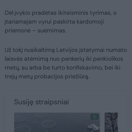
Dėl įvykio pradėtas ikiteisminis tyrimas, o
įtariamajam vyrui paskirta kardomoji
priemonė – suėmimas.
Už tokį nusikaltimą Latvijos įstatymai numato
laisvės atėmimą nuo penkerių iki penkiolikos
metų, su arba be turto konfiskavimo, bei iki
trejų metų probacijos priežiūrą.
Susiję straipsniai