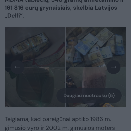
161 816 eurų grynaisiais, skelbia Latvijos
„Delfi“.
Daugiau nuotraukų (5)
Teigiama, kad pareigūnai aptiko 1986 m.
gimusio vyro ir 2002 m. gimusios moters