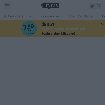
Karas Ukrainoje
Žalioji erdvė
Ačiū, Prezidente
E