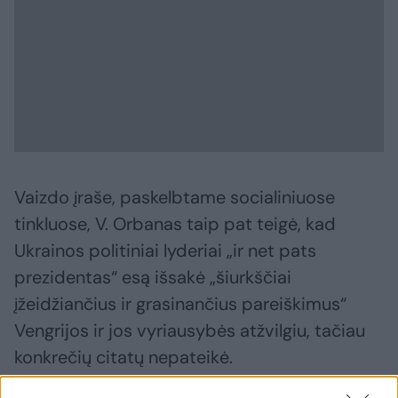
Vaizdo įraše, paskelbtame socialiniuose
tinkluose, V. Orbanas taip pat teigė, kad
Ukrainos politiniai lyderiai „ir net pats
prezidentas“ esą išsakė „šiurkščiai
įžeidžiančius ir grasinančius pareiškimus“
Vengrijos ir jos vyriausybės atžvilgiu, tačiau
konkrečių citatų nepateikė.