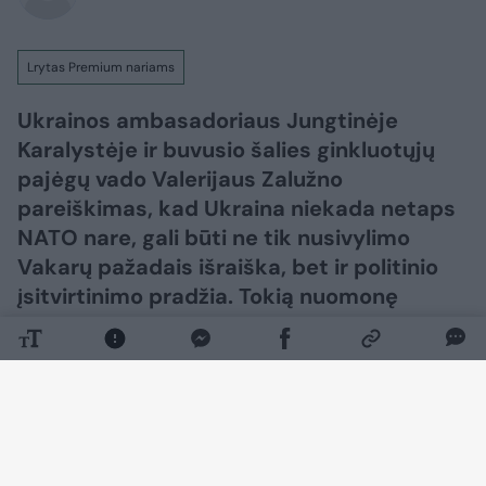
Lrytas Premium nariams
Ukrainos ambasadoriaus Jungtinėje
Karalystėje ir buvusio šalies ginkluotųjų
pajėgų vado Valerijaus Zalužno
pareiškimas, kad Ukraina niekada netaps
NATO nare, gali būti ne tik nusivylimo
Vakarų pažadais išraiška, bet ir politinio
įsitvirtinimo pradžia. Tokią nuomonę
„Lietuvos ryto“ televizijos laidoje „Nauja
diena“ išsakė ambasadorius, buvęs
užsienio reikalų ministras daktaras
Antanas Valionis.