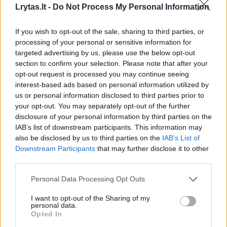
Lrytas.lt -
Do Not Process My Personal Information
Šis žingsnis – naujausias plataus masto
kampanijos etapas, kurią V. Orbanas
If you wish to opt-out of the sale, sharing to third parties, or
suintensyvino artėjant rinkimams. Vengrijos
processing of your personal or sensitive information for
targeted advertising by us, please use the below opt-out
premjeras bando įtikinti rinkėjus, esą Ukraina,
section to confirm your selection. Please note that after your
kariaujanti su Rusija, kelia grėsmę šalies
opt-out request is processed you may continue seeing
saugumui ir suverenitetui.
interest-based ads based on personal information utilized by
us or personal information disclosed to third parties prior to
your opt-out. You may separately opt-out of the further
disclosure of your personal information by third parties on the
Smunkant dešiniosios nacionalistinės
IAB’s list of downstream participants. This information may
partijos „Fidesz“ reitingams — apklausos
also be disclosed by us to third parties on the
IAB’s List of
rodo, kad ji nuo opozicijos atsilieka dviženkliu
Downstream Participants
that may further disclose it to other
third parties.
skirtumu — V. Orbanas ne kartą teigė, kad
pralaimėjimo atveju vengrai esą bus
Personal Data Processing Opt Outs
„prievarta įtraukti į karą“ Ukrainoje. Šie
I want to opt-out of the Sharing of my
personal data.
teiginiai taip pat nėra pagrįsti įrodymais.
Opted In