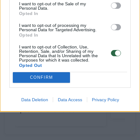
I want to opt-out of the Sale of my
Personal Data.
Opted In
Susiję straipsniai
I want to opt-out of processing my
Personal Data for Targeted Advertising.
Opted In
I want to opt-out of Collection, Use,
Retention, Sale, and/or Sharing of my
Personal Data that Is Unrelated with the
Purposes for which it was collected.
Opted Out
→
CONFIRM
V. Orbanas: JAV operacija
V. Orban
Data Deletion
Data Access
Privacy Policy
Venesueloje yra „naujo
rinkimus
pasaulio fenomenas“