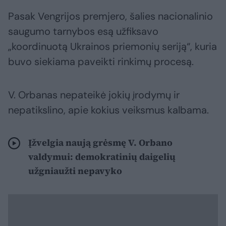
Pasak Vengrijos premjero, šalies nacionalinio
saugumo tarnybos esą užfiksavo
„koordinuotą Ukrainos priemonių seriją“, kuria
buvo siekiama paveikti rinkimų procesą.
V. Orbanas nepateikė jokių įrodymų ir
nepatikslino, apie kokius veiksmus kalbama.
Įžvelgia naują grėsmę V. Orbano
valdymui: demokratinių daigelių
užgniaužti nepavyko