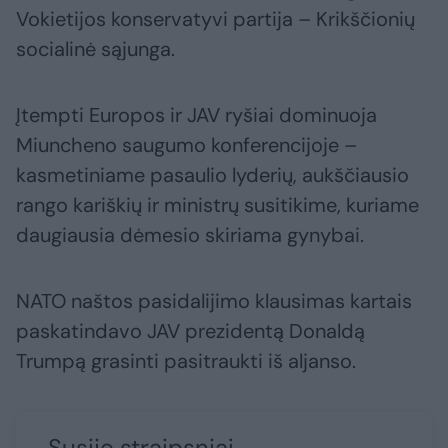
Vokietijos konservatyvi partija – Krikščionių
socialinė sąjunga.
Įtempti Europos ir JAV ryšiai dominuoja
Miuncheno saugumo konferencijoje –
kasmetiniame pasaulio lyderių, aukščiausio
rango kariškių ir ministrų susitikime, kuriame
daugiausia dėmesio skiriama gynybai.
NATO naštos pasidalijimo klausimas kartais
paskatindavo JAV prezidentą Donaldą
Trumpą grasinti pasitraukti iš aljanso.
Susiję straipsniai