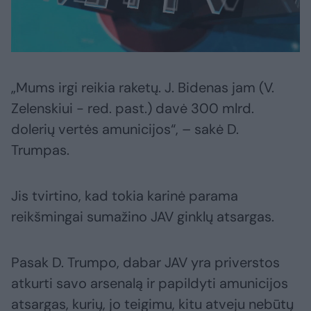
„Mums irgi reikia raketų. J. Bidenas jam (V.
Zelenskiui - red. past.) davė 300 mlrd.
dolerių vertės amunicijos“, – sakė D.
Trumpas.
Jis tvirtino, kad tokia karinė parama
reikšmingai sumažino JAV ginklų atsargas.
Pasak D. Trumpo, dabar JAV yra priverstos
atkurti savo arsenalą ir papildyti amunicijos
atsargas, kurių, jo teigimu, kitu atveju nebūtų