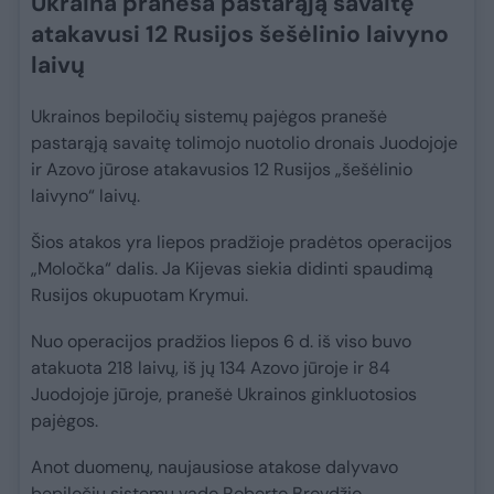
Ukraina praneša pastarąją savaitę
atakavusi 12 Rusijos šešėlinio laivyno
laivų
Ukrainos bepiločių sistemų pajėgos pranešė
pastarąją savaitę tolimojo nuotolio dronais Juodojoje
ir Azovo jūrose atakavusios 12 Rusijos „šešėlinio
laivyno“ laivų.
Šios atakos yra liepos pradžioje pradėtos operacijos
„Moločka“ dalis. Ja Kijevas siekia didinti spaudimą
Rusijos okupuotam Krymui.
Nuo operacijos pradžios liepos 6 d. iš viso buvo
atakuota 218 laivų, iš jų 134 Azovo jūroje ir 84
Juodojoje jūroje, pranešė Ukrainos ginkluotosios
pajėgos.
Anot duomenų, naujausiose atakose dalyvavo
bepiločių sistemų vado Roberto Brovdžio