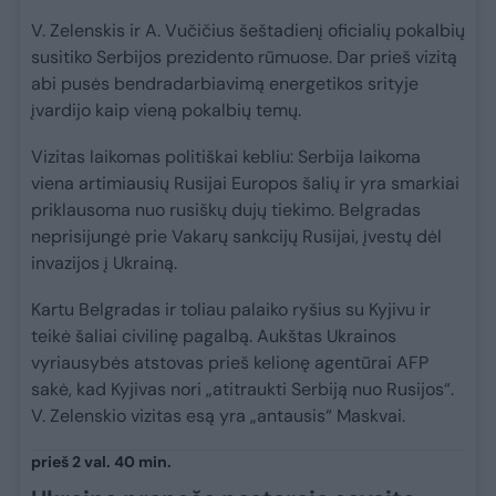
V. Zelenskis ir A. Vučičius šeštadienį oficialių pokalbių
susitiko Serbijos prezidento rūmuose. Dar prieš vizitą
abi pusės bendradarbiavimą energetikos srityje
įvardijo kaip vieną pokalbių temų.
Vizitas laikomas politiškai kebliu: Serbija laikoma
viena artimiausių Rusijai Europos šalių ir yra smarkiai
priklausoma nuo rusiškų dujų tiekimo. Belgradas
neprisijungė prie Vakarų sankcijų Rusijai, įvestų dėl
invazijos į Ukrainą.
Kartu Belgradas ir toliau palaiko ryšius su Kyjivu ir
teikė šaliai civilinę pagalbą. Aukštas Ukrainos
vyriausybės atstovas prieš kelionę agentūrai AFP
sakė, kad Kyjivas nori „atitraukti Serbiją nuo Rusijos“.
V. Zelenskio vizitas esą yra „antausis“ Maskvai.
prieš 2 val. 40 min.