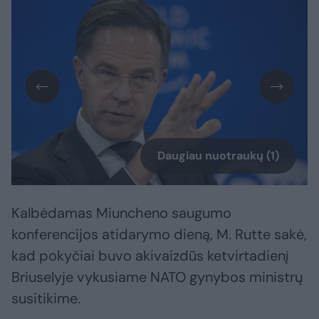
Daugiau nuotraukų (1)
Kalbėdamas Miuncheno saugumo
konferencijos atidarymo dieną, M. Rutte sakė,
kad pokyčiai buvo akivaizdūs ketvirtadienį
Briuselyje vykusiame NATO gynybos ministrų
susitikime.