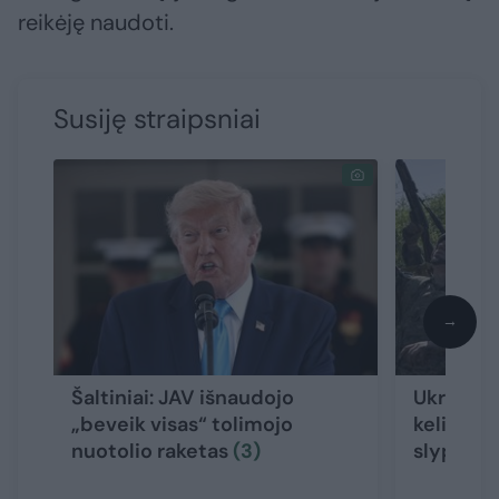
reikėję naudoti.
Susiję straipsniai
→
Šaltiniai: JAV išnaudojo
Ukrainos
„beveik visas“ tolimojo
keliantis
nuotolio raketas
(3)
slypi
(8)