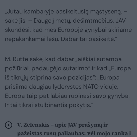
„Jutau kambaryje pasikeitusią mąstyseną, –
sakė jis. – Daugelį metų, dešimtmečius, JAV
skundėsi, kad mes Europoje gynybai skiriame
nepakankamai lėšų. Dabar tai pasikeitė.“
M. Rutte sakė, kad dabar „aiškiai sutampa
požiūriai, padaugėjo sutarimo“ ir kad „Europa
iš tikrųjų stiprina savo pozicijas“: „Europa
prisiima daugiau lyderystės NATO viduje.
Europa taip pat labiau rūpinasi savo gynyba.
Ir tai tikrai stulbinantis pokytis.“
V. Zelenskis – apie JAV prašymą ir
pažeistas rusų paliaubas: vėl mojo ranka į