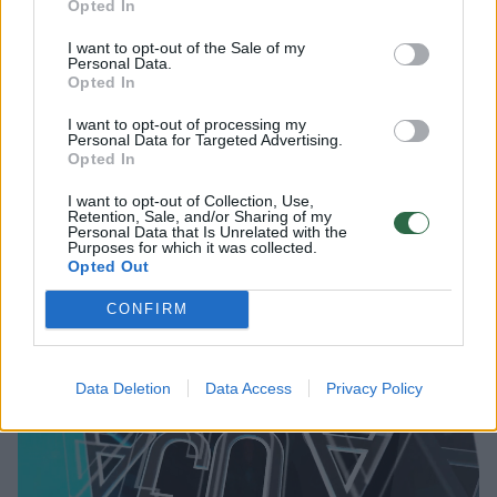
Opted In
Joe Bideno karinę paramą Ukrainai.
I want to opt-out of the Sale of my
Personal Data.
Opted In
Anot jo, ankstesnė administracija Kyjivui
I want to opt-out of processing my
skyrė itin daug karinės pagalbos.
Personal Data for Targeted Advertising.
Opted In
I want to opt-out of Collection, Use,
Pravėrė ukrainiečių pinigines: atsakė,
Retention, Sale, and/or Sharing of my
Personal Data that Is Unrelated with the
kiek vidutiniškai uždirba ir kaip išsilaiko
Purposes for which it was collected.
šalies ekonomika
Opted Out
CONFIRM
Data Deletion
Data Access
Privacy Policy