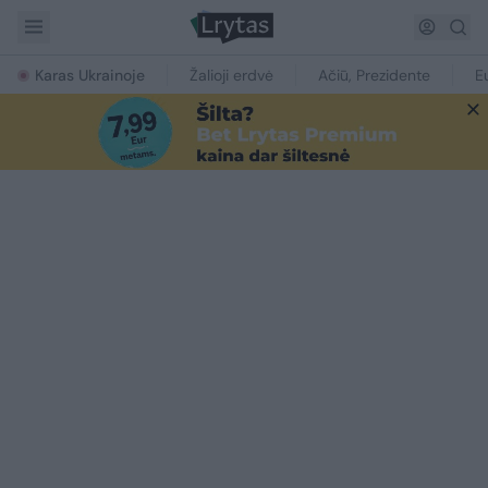
Karas Ukrainoje
Žalioji erdvė
Ačiū, Prezidente
E