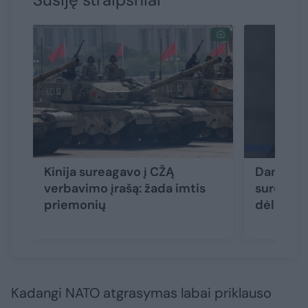
Kinija sureagavo į CŽĄ
Danijos 
verbavimo įrašą: žada imtis
surengs 
priemonių
dėl Gren
Kadangi NATO atgrasymas labai priklauso