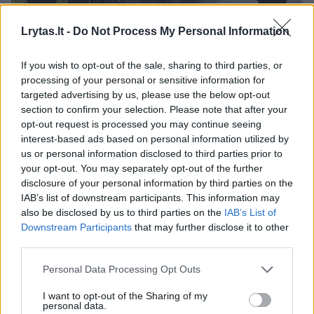
Lrytas.lt -
Do Not Process My Personal Information
Daugiau nuotraukų (71)
If you wish to opt-out of the sale, sharing to third parties, or
processing of your personal or sensitive information for
targeted advertising by us, please use the below opt-out
section to confirm your selection. Please note that after your
JAV prezidentas Donaldas Trumpas pareiškė,
opt-out request is processed you may continue seeing
kad JAV pačioms reikia raketų, atsakydamas į
interest-based ads based on personal information utilized by
us or personal information disclosed to third parties prior to
Ukrainos prezidento Volodymyro Zelenskio
your opt-out. You may separately opt-out of the further
pakartotinį prašymą suteikti daugiau
disclosure of your personal information by third parties on the
IAB’s list of downstream participants. This information may
tolimojo nuotolio raketų ir oro gynybos
also be disclosed by us to third parties on the
IAB’s List of
sistemų „Patriot“.
Downstream Participants
that may further disclose it to other
third parties.
Kalbėdamas su žurnalistais Baltuosiuose
Personal Data Processing Opt Outs
rūmuose rugpjūčio 6 dieną D. Trumpas taip
I want to opt-out of the Sharing of my
personal data.
pat pakomentavo buvusio JAV prezidento