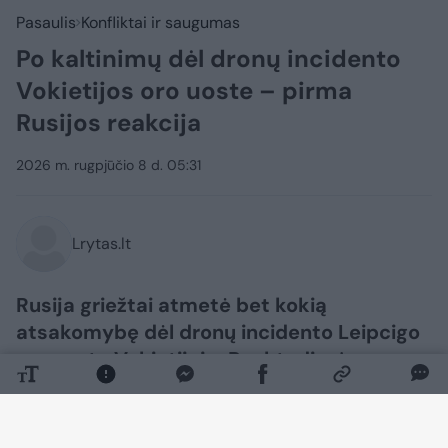
Pasaulis
Konfliktai ir saugumas
Po kaltinimų dėl dronų incidento
Vokietijos oro uoste – pirma
Rusijos reakcija
2026 m. rugpjūčio 8 d. 05:31
Lrytas.lt
Rusija griežtai atmetė bet kokią
atsakomybę dėl dronų incidento Leipcigo
oro uoste Vokietijoje. Penktadienį
išplatintame pareiškime Rusijos
ambasada Berlyne teigė esanti
„sunerimus dėl naujos antirusiškos