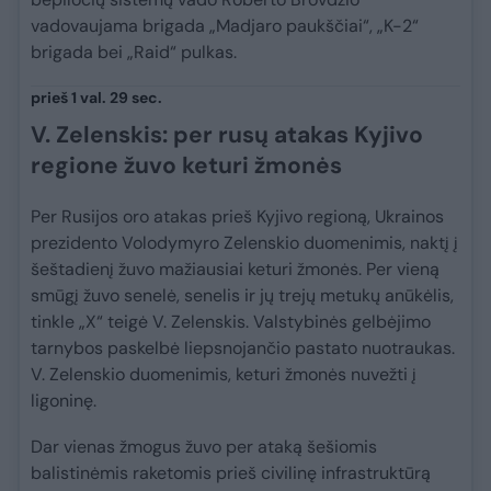
vadovaujama brigada „Madjaro paukščiai“, „K-2“
brigada bei „Raid“ pulkas.
prieš 1 val. 29 sec.
V. Zelenskis: per rusų atakas Kyjivo
regione žuvo keturi žmonės
Per Rusijos oro atakas prieš Kyjivo regioną, Ukrainos
prezidento Volodymyro Zelenskio duomenimis, naktį į
šeštadienį žuvo mažiausiai keturi žmonės. Per vieną
smūgį žuvo senelė, senelis ir jų trejų metukų anūkėlis,
tinkle „X“ teigė V. Zelenskis. Valstybinės gelbėjimo
tarnybos paskelbė liepsnojančio pastato nuotraukas.
V. Zelenskio duomenimis, keturi žmonės nuvežti į
ligoninę.
Dar vienas žmogus žuvo per ataką šešiomis
balistinėmis raketomis prieš civilinę infrastruktūrą