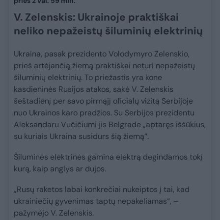
prieš 2 val. 59 min.
V. Zelenskis: Ukrainoje praktiškai
neliko nepažeistų šiluminių elektrinių
Ukraina, pasak prezidento Volodymyro Zelenskio,
prieš artėjančią žiemą praktiškai neturi nepažeistų
šiluminių elektrinių. To priežastis yra kone
kasdieninės Rusijos atakos, sakė V. Zelenskis
šeštadienį per savo pirmąjį oficialų vizitą Serbijoje
nuo Ukrainos karo pradžios. Su Serbijos prezidentu
Aleksandaru Vučičiumi jis Belgrade „aptaręs iššūkius,
su kuriais Ukraina susidurs šią žiemą“.
Šiluminės elektrinės gamina elektrą degindamos tokį
kurą, kaip anglys ar dujos.
„Rusų raketos labai konkrečiai nukeiptos į tai, kad
ukrainiečių gyvenimas taptų nepakeliamas“, –
pažymėjo V. Zelenskis.