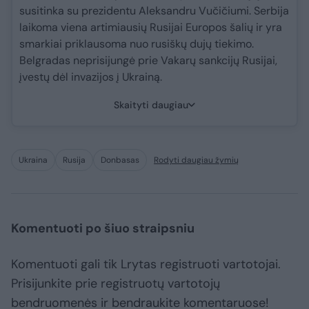
susitinka su prezidentu Aleksandru Vučičiumi. Serbija
laikoma viena artimiausių Rusijai Europos šalių ir yra
smarkiai priklausoma nuo rusiškų dujų tiekimo.
Belgradas neprisijungė prie Vakarų sankcijų Rusijai,
įvestų dėl invazijos į Ukrainą.
Skaityti daugiau
Ukraina
Rusija
Donbasas
Rodyti daugiau žymių
Komentuoti po šiuo straipsniu
Komentuoti gali tik Lrytas registruoti vartotojai.
Prisijunkite prie registruotų vartotojų
bendruomenės ir bendraukite komentaruose!