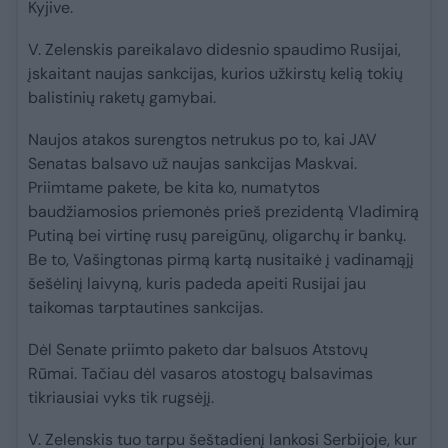
Kyjive.
V. Zelenskis pareikalavo didesnio spaudimo Rusijai,
įskaitant naujas sankcijas, kurios užkirstų kelią tokių
balistinių raketų gamybai.
Naujos atakos surengtos netrukus po to, kai JAV
Senatas balsavo už naujas sankcijas Maskvai.
Priimtame pakete, be kita ko, numatytos
baudžiamosios priemonės prieš prezidentą Vladimirą
Putiną bei virtinę rusų pareigūnų, oligarchų ir bankų.
Be to, Vašingtonas pirmą kartą nusitaikė į vadinamąjį
šešėlinį laivyną, kuris padeda apeiti Rusijai jau
taikomas tarptautines sankcijas.
Dėl Senate priimto paketo dar balsuos Atstovų
Rūmai. Tačiau dėl vasaros atostogų balsavimas
tikriausiai vyks tik rugsėjį.
V. Zelenskis tuo tarpu šeštadienį lankosi Serbijoje, kur