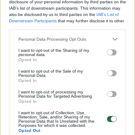
disclosure of your personal information by third parties on the
IAB’s list of downstream participants. This information may
also be disclosed by us to third parties on the
IAB’s List of
JAV delegacijai, Baltųjų rūmų duomenimis,
Downstream Participants
that may further disclose it to other
vadovaus amerikiečių specialusis pasiuntinys
third parties.
Steve‘as Witkoffas ir prezidento Donaldo
Personal Data Processing Opt Outs
Trumpo žentas Jaredas Kushneris.
I want to opt-out of the Sharing of my
personal data.
Opted In
Jiedu po branduolinių derybų su Teheranu
I want to opt-out of the Sale of my
greičiausiai liks Ženevoje ir dalyvaus JAV
Personal Data.
Opted In
tarpininkaujamuose pokalbiuose tarp Rusijos
ir Ukrainos.
I want to opt-out of processing my
Personal Data for Targeted Advertising.
Opted In
Vašingtonas ir Teheranas netiesioginius
I want to opt-out of Collection, Use,
Retention, Sale, and/or Sharing of my
pokalbius atnaujino vasario 6 d. D. Trumpas
Personal Data that Is Unrelated with the
Purposes for which it was collected.
grasina Iranui kariniu smūgiu, jei nebus
Opted Out