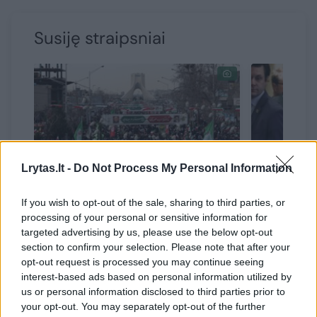
Susiję straipsniai
Lrytas.lt -
Do Not Process My Personal Information
If you wish to opt-out of the sale, sharing to third parties, or
Irano prezidentas pareiškė,
Po kalbo
processing of your personal or sensitive information for
kad šalis nepasiduos
Rubio iš
targeted advertising by us, please use the below opt-out
besaikiams reikalavimams
sąjungini
section to confirm your selection. Please note that after your
opt-out request is processed you may continue seeing
Vengriją
interest-based ads based on personal information utilized by
us or personal information disclosed to third parties prior to
your opt-out. You may separately opt-out of the further