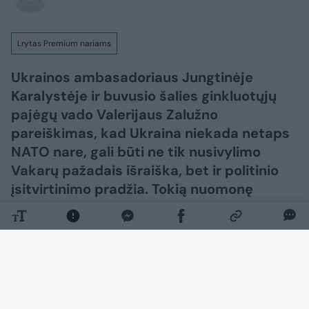
Lrytas Premium nariams
Ukrainos ambasadoriaus Jungtinėje
Karalystėje ir buvusio šalies ginkluotųjų
pajėgų vado Valerijaus Zalužno
pareiškimas, kad Ukraina niekada netaps
NATO nare, gali būti ne tik nusivylimo
Vakarų pažadais išraiška, bet ir politinio
įsitvirtinimo pradžia. Tokią nuomonę
„Lietuvos ryto“ televizijos laidoje „Nauja
diena“ išsakė ambasadorius, buvęs
užsienio reikalų ministras daktaras
Antanas Valionis.