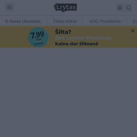
Karas Ukrainoje
Žalioji erdvė
Ačiū, Prezidente
E