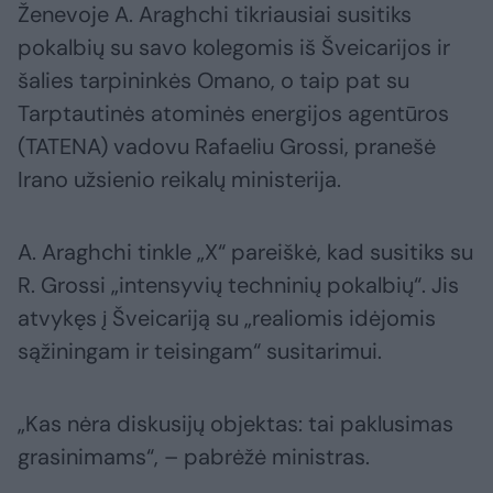
Ženevoje A. Araghchi tikriausiai susitiks
pokalbių su savo kolegomis iš Šveicarijos ir
šalies tarpininkės Omano, o taip pat su
Tarptautinės atominės energijos agentūros
(TATENA) vadovu Rafaeliu Grossi, pranešė
Irano užsienio reikalų ministerija.
A. Araghchi tinkle „X“ pareiškė, kad susitiks su
R. Grossi „intensyvių techninių pokalbių“. Jis
atvykęs į Šveicariją su „realiomis idėjomis
sąžiningam ir teisingam“ susitarimui.
„Kas nėra diskusijų objektas: tai paklusimas
grasinimams“, – pabrėžė ministras.