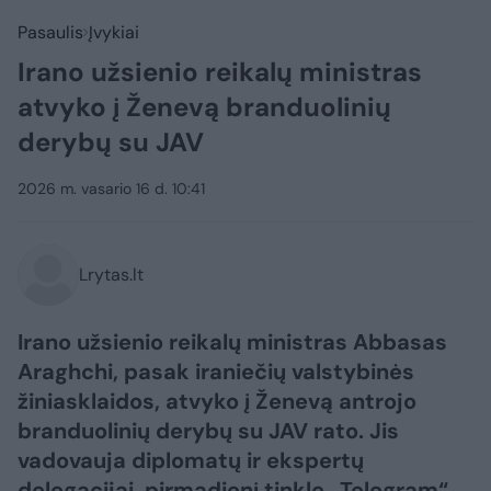
Pasaulis
Įvykiai
Irano užsienio reikalų ministras
atvyko į Ženevą branduolinių
derybų su JAV
2026 m. vasario 16 d. 10:41
Lrytas.lt
Irano užsienio reikalų ministras Abbasas
Araghchi, pasak iraniečių valstybinės
žiniasklaidos, atvyko į Ženevą antrojo
branduolinių derybų su JAV rato. Jis
vadovauja diplomatų ir ekspertų
delegacijai, pirmadienį tinkle „Telegram“