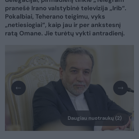
pranešė Irano valstybinė televizija „Irib“.
Pokalbiai, Teherano teigimu, vyks
„netiesiogiai“, kaip jau ir per ankstesnį
ratą Omane. Jie turėtų vykti antradienį.
Daugiau nuotraukų (2)