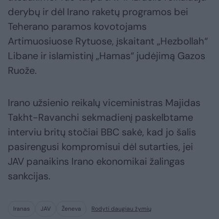
derybų ir dėl Irano raketų programos bei
Teherano paramos kovotojams
Artimuosiuose Rytuose, įskaitant „Hezbollah“
Libane ir islamistinį „Hamas“ judėjimą Gazos
Ruože.
Irano užsienio reikalų viceministras Majidas
Takht-Ravanchi sekmadienį paskelbtame
interviu britų stočiai BBC sakė, kad jo šalis
pasirengusi kompromisui dėl sutarties, jei
JAV panaikins Irano ekonomikai žalingas
sankcijas.
Iranas
JAV
Ženeva
Rodyti daugiau žymių