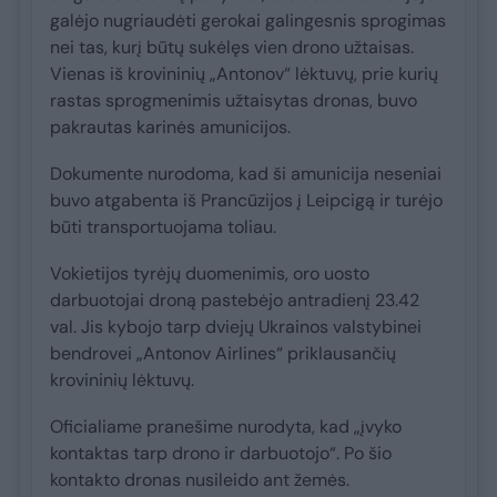
galėjo nugriaudėti gerokai galingesnis sprogimas
nei tas, kurį būtų sukėlęs vien drono užtaisas.
Vienas iš krovininių „Antonov“ lėktuvų, prie kurių
rastas sprogmenimis užtaisytas dronas, buvo
pakrautas karinės amunicijos.
Dokumente nurodoma, kad ši amunicija neseniai
buvo atgabenta iš Prancūzijos į Leipcigą ir turėjo
būti transportuojama toliau.
Vokietijos tyrėjų duomenimis, oro uosto
darbuotojai droną pastebėjo antradienį 23.42
val. Jis kybojo tarp dviejų Ukrainos valstybinei
bendrovei „Antonov Airlines“ priklausančių
krovininių lėktuvų.
Oficialiame pranešime nurodyta, kad „įvyko
kontaktas tarp drono ir darbuotojo“. Po šio
kontakto dronas nusileido ant žemės.