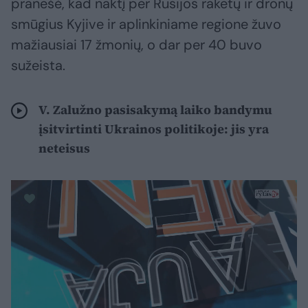
pranešė, kad naktį per Rusijos raketų ir dronų
smūgius Kyjive ir aplinkiniame regione žuvo
mažiausiai 17 žmonių, o dar per 40 buvo
sužeista.
V. Zalužno pasisakymą laiko bandymu
įsitvirtinti Ukrainos politikoje: jis yra
neteisus