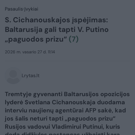
Pasaulis
Įvykiai
S. Cichanouskajos įspėjimas:
Baltarusija gali tapti V. Putino
„paguodos prizu“
(7)
2026 m. vasario 27 d. 11:14
Lrytas.lt
Tremtyje gyvenanti Baltarusijos opozicijos
lyderė Svetlana Cichanouskaja duodama
interviu naujienų agentūrai AFP sakė, kad
jos šalis neturi tapti „paguodos prizu“
Rusijos vadovui Vladimirui Putinui, kuris
deda didžiules pastangas užbaigti karą