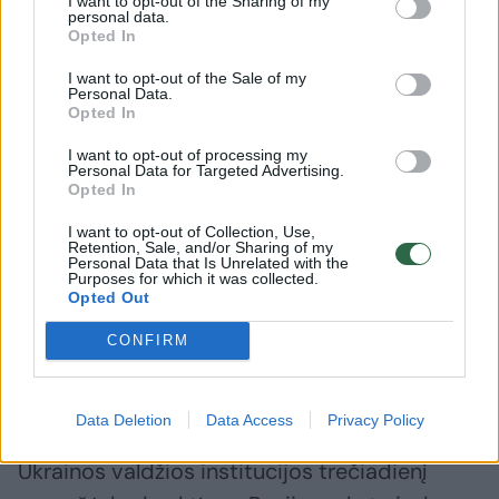
I want to opt-out of the Sharing of my
personal data.
žmonių, Ukrainos prezidentas Volodymyras
Opted In
Zelenskis trečiadienį paragino sąjungininkus
I want to opt-out of the Sale of my
atsiųsti daugiau antibalistinių oro gynybos
Personal Data.
Opted In
priemonių.
I want to opt-out of processing my
Personal Data for Targeted Advertising.
Opted In
„Balistinių raketų perėmėjai galėjo išgelbėti
šiandien žuvusių žmonių gyvybes. Labai
I want to opt-out of Collection, Use,
Retention, Sale, and/or Sharing of my
svarbu, kad partneriai suprastų, jog jų
Personal Data that Is Unrelated with the
Purposes for which it was collected.
tiekimo vėlavimai arba nesugebėjimas
Opted Out
parūpinti antibalistinių priemonių lemia
CONFIRM
tokias siaubingas aukas ir sugriovimus“, –
socialiniuose tinkluose pareiškė V. Zelenskis.
Data Deletion
Data Access
Privacy Policy
Ukrainos valdžios institucijos trečiadienį