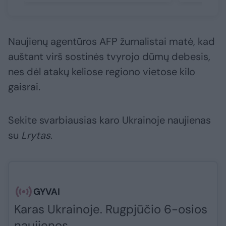
Naujienų agentūros AFP žurnalistai matė, kad
auštant virš sostinės tvyrojo dūmų debesis,
nes dėl atakų keliose regiono vietose kilo
gaisrai.
Sekite svarbiausias karo Ukrainoje naujienas
su
Lrytas
.​​​
GYVAI
Karas Ukrainoje. Rugpjūčio 6-osios
naujienos