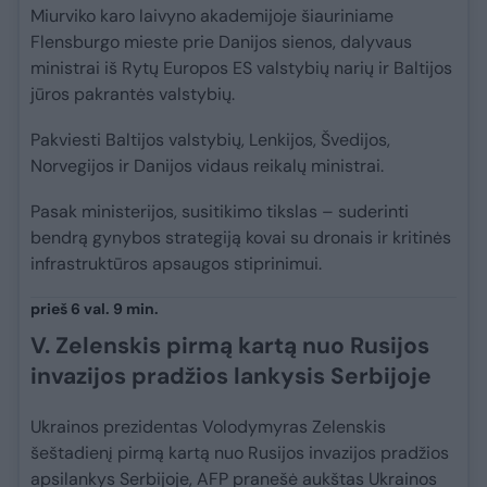
Miurviko karo laivyno akademijoje šiauriniame
Flensburgo mieste prie Danijos sienos, dalyvaus
ministrai iš Rytų Europos ES valstybių narių ir Baltijos
jūros pakrantės valstybių.
Pakviesti Baltijos valstybių, Lenkijos, Švedijos,
Norvegijos ir Danijos vidaus reikalų ministrai.
Pasak ministerijos, susitikimo tikslas – suderinti
bendrą gynybos strategiją kovai su dronais ir kritinės
infrastruktūros apsaugos stiprinimui.
prieš 6 val. 9 min.
V. Zelenskis pirmą kartą nuo Rusijos
invazijos pradžios lankysis Serbijoje
Ukrainos prezidentas Volodymyras Zelenskis
šeštadienį pirmą kartą nuo Rusijos invazijos pradžios
apsilankys Serbijoje, AFP pranešė aukštas Ukrainos