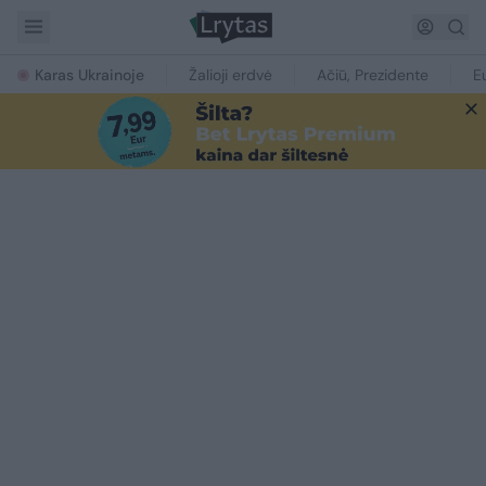
Karas Ukrainoje
Žalioji erdvė
Ačiū, Prezidente
E