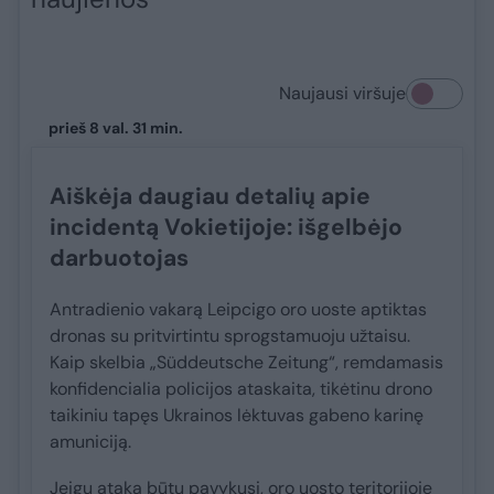
Naujausi viršuje
prieš 8 val. 31 min.
Aiškėja daugiau detalių apie
incidentą Vokietijoje: išgelbėjo
darbuotojas
Antradienio vakarą Leipcigo oro uoste aptiktas
dronas su pritvirtintu sprogstamuoju užtaisu.
Kaip skelbia „Süddeutsche Zeitung“, remdamasis
konfidencialia policijos ataskaita, tikėtinu drono
taikiniu tapęs Ukrainos lėktuvas gabeno karinę
amuniciją.
Jeigu ataka būtų pavykusi, oro uosto teritorijoje