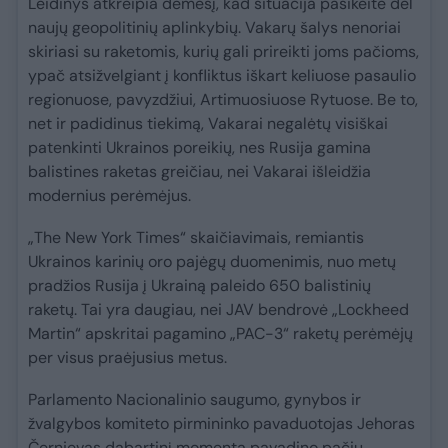
Leidinys atkreipia dėmesį, kad situacija pasikeitė dėl
naujų geopolitinių aplinkybių. Vakarų šalys nenoriai
skiriasi su raketomis, kurių gali prireikti joms pačioms,
ypač atsižvelgiant į konfliktus iškart keliuose pasaulio
regionuose, pavyzdžiui, Artimuosiuose Rytuose. Be to,
net ir padidinus tiekimą, Vakarai negalėtų visiškai
patenkinti Ukrainos poreikių, nes Rusija gamina
balistines raketas greičiau, nei Vakarai išleidžia
modernius perėmėjus.
„The New York Times“ skaičiavimais, remiantis
Ukrainos karinių oro pajėgų duomenimis, nuo metų
pradžios Rusija į Ukrainą paleido 650 balistinių
raketų. Tai yra daugiau, nei JAV bendrovė „Lockheed
Martin“ apskritai pagamino „PAC-3“ raketų perėmėjų
per visus praėjusius metus.
Parlamento Nacionalinio saugumo, gynybos ir
žvalgybos komiteto pirmininko pavaduotojas Jehoras
Černjevas dabartinį momentą pavadino pačiu