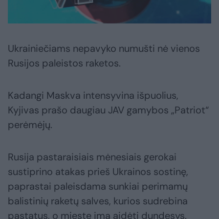
Ukrainiečiams nepavyko numušti nė vienos
Rusijos paleistos raketos.
Kadangi Maskva intensyvina išpuolius,
Kyjivas prašo daugiau JAV gamybos „Patriot“
perėmėjų.
Rusija pastaraisiais mėnesiais gerokai
sustiprino atakas prieš Ukrainos sostinę,
paprastai paleisdama sunkiai perimamų
balistinių raketų salves, kurios sudrebina
pastatus, o mieste ima aidėti dundesys.