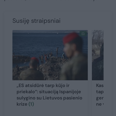
Susiję straipsniai
„ES atsidūrė tarp kūjo ir
Kas yra 
priekalo“: situaciją Ispanijoje
tapęs ži
sulygino su Lietuvos pasienio
generola
krize
(1)
ne vieni