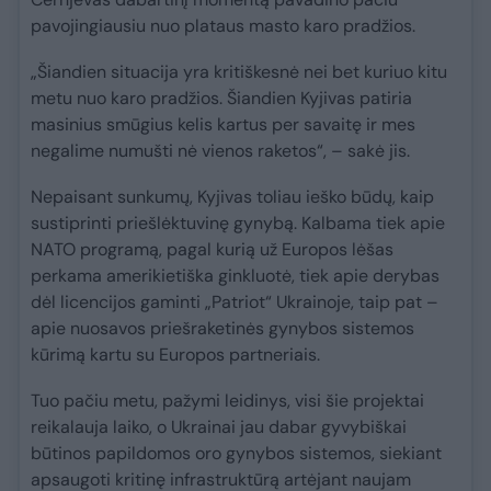
pavojingiausiu nuo plataus masto karo pradžios.
„Šiandien situacija yra kritiškesnė nei bet kuriuo kitu
metu nuo karo pradžios. Šiandien Kyjivas patiria
masinius smūgius kelis kartus per savaitę ir mes
negalime numušti nė vienos raketos“, – sakė jis.
Nepaisant sunkumų, Kyjivas toliau ieško būdų, kaip
sustiprinti priešlėktuvinę gynybą. Kalbama tiek apie
NATO programą, pagal kurią už Europos lėšas
perkama amerikietiška ginkluotė, tiek apie derybas
dėl licencijos gaminti „Patriot“ Ukrainoje, taip pat –
apie nuosavos priešraketinės gynybos sistemos
kūrimą kartu su Europos partneriais.
Tuo pačiu metu, pažymi leidinys, visi šie projektai
reikalauja laiko, o Ukrainai jau dabar gyvybiškai
būtinos papildomos oro gynybos sistemos, siekiant
apsaugoti kritinę infrastruktūrą artėjant naujam