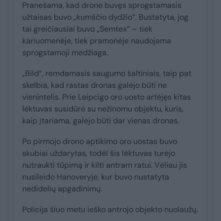
Pranešama, kad drone buvęs sprogstamasis
užtaisas buvo „kumščio dydžio“. Bustatyta, jog
tai greičiausiai buvo „Semtex“ – tiek
kariuomenėje, tiek pramonėje naudojama
sprogstamoji medžiaga.
„Bild“, remdamasis saugumo šaltiniais, taip pat
skelbia, kad rastas dronas galėjo būti ne
vienintelis. Prie Leipcigo oro uosto artėjęs kitas
lėktuvas susidūrė su nežinomu objektu, kuris,
kaip įtariama, galėjo būti dar vienas dronas.
Po pirmojo drono aptikimo oro uostas buvo
skubiai uždarytas, todėl šis lėktuvas turėjo
nutraukti tūpimą ir kilti antram ratui. Vėliau jis
nusileido Hanoveryje, kur buvo nustatyta
nedidelių apgadinimų.
Policija šiuo metu ieško antrojo objekto nuolaužų.