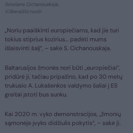
Sviatlana Cichanouskaja.
V.Skaraičio nuotr.
„Noriu paaiškinti europiečiams, kad jie turi
tokius stiprius kozirius... padėti mums
išlaisvinti šalį“, – sakė S. Cichanouskaja.
Baltarusijos žmonės nori būti „europiečiai“,
pridūrė ji, tačiau pripažino, kad po 30 metų
trukusio A. Lukašenkos valdymo šaliai į ES
greitai įstoti bus sunku.
Kai 2020 m. vyko demonstracijos, „žmonių
sąmonėje įvyko didžiulis pokytis“, – sakė ji.