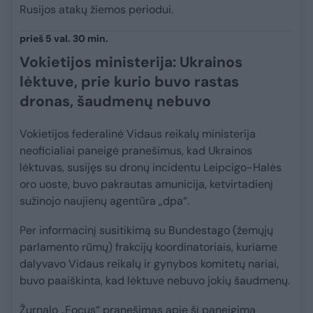
Rusijos atakų žiemos periodui.
prieš 5 val. 30 min.
Vokietijos ministerija: Ukrainos
lėktuve, prie kurio buvo rastas
dronas, šaudmenų nebuvo
Vokietijos federalinė Vidaus reikalų ministerija
neoficialiai paneigė pranešimus, kad Ukrainos
lėktuvas, susijęs su dronų incidentu Leipcigo-Halės
oro uoste, buvo pakrautas amunicija, ketvirtadienį
sužinojo naujienų agentūra „dpa“.
Per informacinį susitikimą su Bundestago (žemųjų
parlamento rūmų) frakcijų koordinatoriais, kuriame
dalyvavo Vidaus reikalų ir gynybos komitetų nariai,
buvo paaiškinta, kad lėktuve nebuvo jokių šaudmenų.
Žurnalo „Focus“ pranešimas apie šį paneigimą