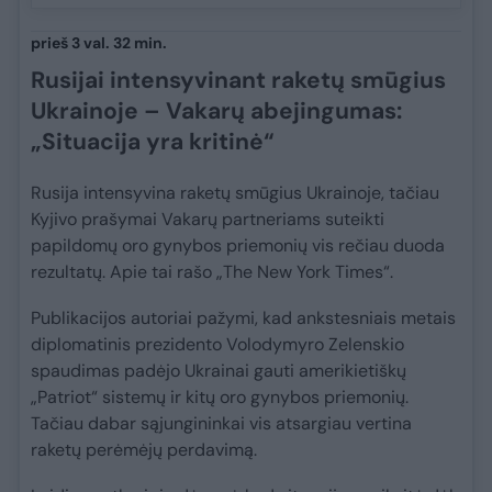
prieš 3 val. 32 min.
Rusijai intensyvinant raketų smūgius
Ukrainoje – Vakarų abejingumas:
„Situacija yra kritinė“
Rusija intensyvina raketų smūgius Ukrainoje, tačiau
Kyjivo prašymai Vakarų partneriams suteikti
papildomų oro gynybos priemonių vis rečiau duoda
rezultatų. Apie tai rašo „The New York Times“.
Publikacijos autoriai pažymi, kad ankstesniais metais
diplomatinis prezidento Volodymyro Zelenskio
spaudimas padėjo Ukrainai gauti amerikietiškų
„Patriot“ sistemų ir kitų oro gynybos priemonių.
Tačiau dabar sąjungininkai vis atsargiau vertina
raketų perėmėjų perdavimą.