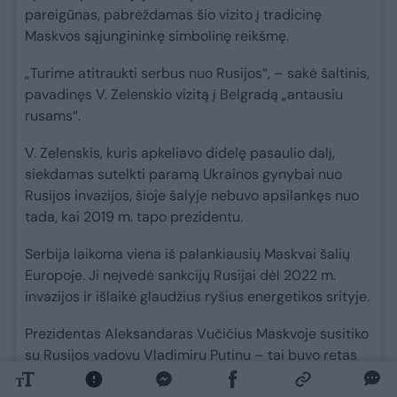
pareigūnas, pabrėždamas šio vizito į tradicinę
Maskvos sąjungininkę simbolinę reikšmę.
„Turime atitraukti serbus nuo Rusijos“, – sakė šaltinis,
pavadinęs V. Zelenskio vizitą į Belgradą „antausiu
rusams“.
V. Zelenskis, kuris apkeliavo didelę pasaulio dalį,
siekdamas sutelkti paramą Ukrainos gynybai nuo
Rusijos invazijos, šioje šalyje nebuvo apsilankęs nuo
tada, kai 2019 m. tapo prezidentu.
Serbija laikoma viena iš palankiausių Maskvai šalių
Europoje. Ji neįvedė sankcijų Rusijai dėl 2022 m.
invazijos ir išlaikė glaudžius ryšius energetikos srityje.
Prezidentas Aleksandaras Vučičius Maskvoje susitiko
su Rusijos vadovu Vladimiru Putinu – tai buvo retas
Europos lyderio vizitas invazijos metu – ir ten