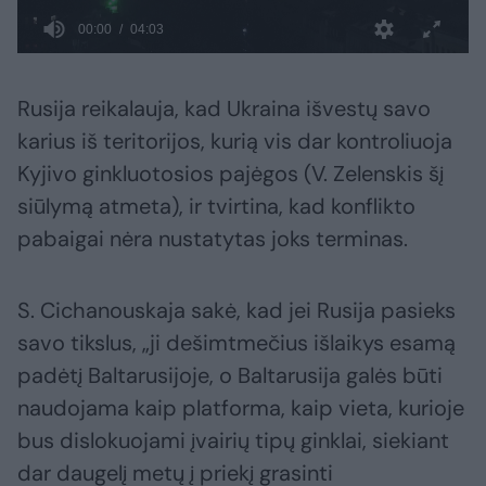
Rusija reikalauja, kad Ukraina išvestų savo
karius iš teritorijos, kurią vis dar kontroliuoja
Kyjivo ginkluotosios pajėgos (V. Zelenskis šį
siūlymą atmeta), ir tvirtina, kad konflikto
pabaigai nėra nustatytas joks terminas.
S. Cichanouskaja sakė, kad jei Rusija pasieks
savo tikslus, „ji dešimtmečius išlaikys esamą
padėtį Baltarusijoje, o Baltarusija galės būti
naudojama kaip platforma, kaip vieta, kurioje
bus dislokuojami įvairių tipų ginklai, siekiant
dar daugelį metų į priekį grasinti