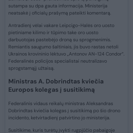
sutampa su dpa gauta informacija. Ministerija
neatsakė į oficialų prašymą pateikti komentarą.
Antradienį vėlai vakare Leipcigo-Halės oro uosto
pietiniame kilimo ir tūpimo take oro uosto
darbuotojas pastebėjo droną su sprogmenimis.
Remiantis saugumo šaltiniais, jis buvo rastas netoli
Ukrainos krovininio lėktuvo „Antonov AN-124 Condor“.
Federalinės policijos specialistai neutralizavo
sprogstamąjį užtaisą.
Ministras A. Dobrindtas kviečia
Europos kolegas į susitikimą
Federalinis vidaus reikalų ministras Aleksandras
Dobrindtas kviečia kolegas į susitikimą po šio drono
incidento, ketvirtadienį patvirtino jo ministerija.
Susitikime, kuris turėtų įvykti rugpjūčio pabaigoje