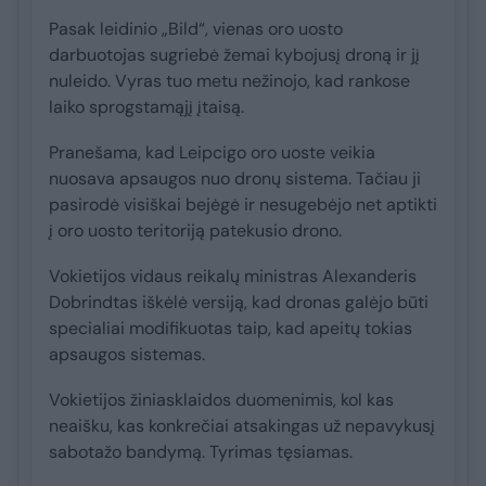
Pasak leidinio „Bild“, vienas oro uosto
darbuotojas sugriebė žemai kybojusį droną ir jį
nuleido. Vyras tuo metu nežinojo, kad rankose
laiko sprogstamąjį įtaisą.
Pranešama, kad Leipcigo oro uoste veikia
nuosava apsaugos nuo dronų sistema. Tačiau ji
pasirodė visiškai bejėgė ir nesugebėjo net aptikti
į oro uosto teritoriją patekusio drono.
Vokietijos vidaus reikalų ministras Alexanderis
Dobrindtas iškėlė versiją, kad dronas galėjo būti
specialiai modifikuotas taip, kad apeitų tokias
apsaugos sistemas.
Vokietijos žiniasklaidos duomenimis, kol kas
neaišku, kas konkrečiai atsakingas už nepavykusį
sabotažo bandymą. Tyrimas tęsiamas.