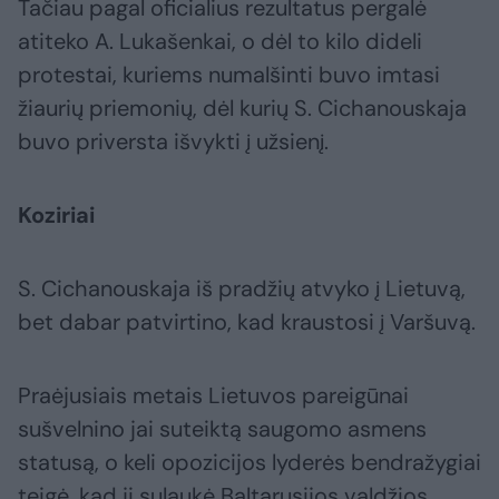
Tačiau pagal oficialius rezultatus pergalė
atiteko A. Lukašenkai, o dėl to kilo dideli
protestai, kuriems numalšinti buvo imtasi
žiaurių priemonių, dėl kurių S. Cichanouskaja
buvo priversta išvykti į užsienį.
Koziriai
S. Cichanouskaja iš pradžių atvyko į Lietuvą,
bet dabar patvirtino, kad kraustosi į Varšuvą.
Praėjusiais metais Lietuvos pareigūnai
sušvelnino jai suteiktą saugomo asmens
statusą, o keli opozicijos lyderės bendražygiai
teigė, kad ji sulaukė Baltarusijos valdžios