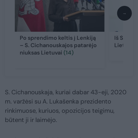
→
Po sprendimo keltis į Lenkiją
Iš S. Cic
– S. Cichanouskajos patarėjo
Lietuvai
niuksas Lietuvai
(14)
S. Cichanouskaja, kuriai dabar 43-eji, 2020
m. varžėsi su A. Lukašenka prezidento
rinkimuose, kuriuos, opozicijos teigimu,
būtent ji ir laimėjo.