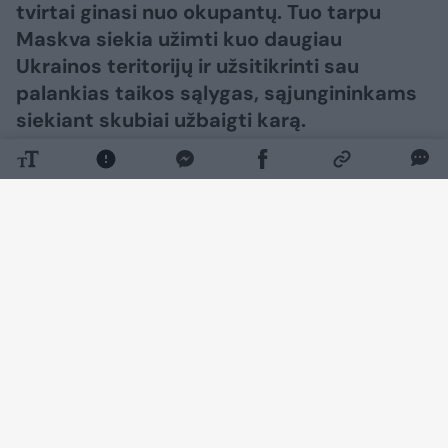
tvirtai ginasi nuo okupantų. Tuo tarpu
Maskva siekia užimti kuo daugiau
Ukrainos teritorijų ir užsitikrinti sau
palankias taikos sąlygas, sąjungininkams
siekiant skubiai užbaigti karą.​​​​​​​​​​​​​​​​​​​​​​​​​​​
Daugiau nuotraukų (73)