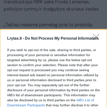
transliuotojui NRK sakė Frode Larsenas,
policijos tyrimų ir žvalgybos skyriaus vadas.
„Tačiau nesame pernelyg prie to prisirišę.
Negalime atmesti galimybės, kad dėl to kas
įvyko, gali būti ir kitų priežasčių“, – sakė jis
Lrytas.lt -
Do Not Process My Personal Information
per spaudos konferenciją.
If you wish to opt-out of the sale, sharing to third parties, or
processing of your personal or sensitive information for
targeted advertising by us, please use the below opt-out
Anksčiau pranešta, kad, sprogimas prie JAV
section to confirm your selection. Please note that after your
ambasados Norvegijos sostinėje įvyko
opt-out request is processed you may continue seeing
interest-based ads based on personal information utilized by
sekmadienio naktį, apie 1 val. vietos laiku, ir
us or personal information disclosed to third parties prior to
sukėlė nedidelę žalą prie vieno iš įėjimų į
your opt-out. You may separately opt-out of the further
pastatą.
disclosure of your personal information by third parties on the
IAB’s list of downstream participants. This information may
also be disclosed by us to third parties on the
IAB’s List of
Downstream Participants
that may further disclose it to other