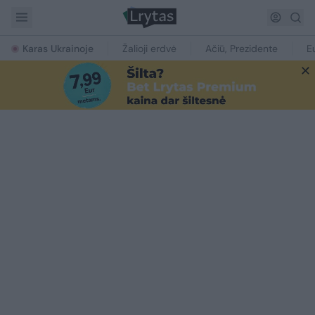
Karas Ukrainoje
Žalioji erdvė
Ačiū, Prezidente
E