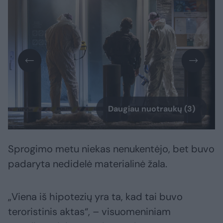
Daugiau nuotraukų (3)
Sprogimo metu niekas nenukentėjo, bet buvo
padaryta nedidelė materialinė žala.
„Viena iš hipotezių yra ta, kad tai buvo
teroristinis aktas“, – visuomeniniam