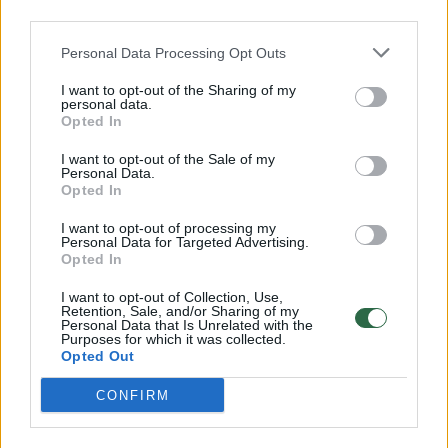
Susiję straipsniai
third parties.
Personal Data Processing Opt Outs
I want to opt-out of the Sharing of my
personal data.
Opted In
I want to opt-out of the Sale of my
Personal Data.
Opted In
I want to opt-out of processing my
Personal Data for Targeted Advertising.
Opted In
D. Tuskas įvardijo, kuri šalis
D. Trump
gaus daugiausia naudos iš
žuvusius
I want to opt-out of Collection, Use,
Retention, Sale, and/or Sharing of my
karo Artimuosiuose Rytuose
Personal Data that Is Unrelated with the
(2)
Purposes for which it was collected.
Opted Out
CONFIRM