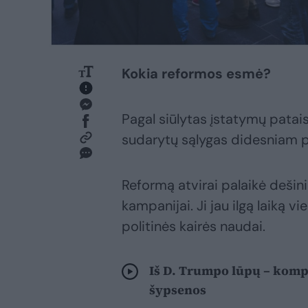
Kokia reformos esmė?
Pagal siūlytas įstatymų pataisa
sudarytų sąlygas didesniam po
Reformą atvirai palaikė dešini
kampanijai. Ji jau ilgą laiką vi
politinės kairės naudai.
Iš D. Trumpo lūpų – kompl
šypsenos