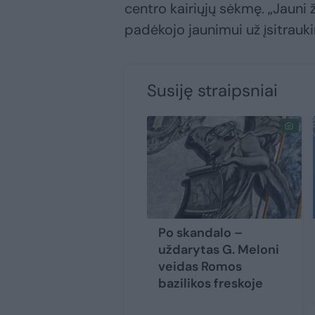
centro kairiųjų sėkmę. „Jauni 
padėkojo jaunimui už įsitrauk
Susiję straipsniai
Po skandalo –
uždarytas G. Meloni
veidas Romos
bazilikos freskoje