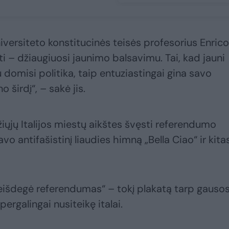
niversiteto konstitucinės teisės profesorius Enrico
i – džiaugiuosi jaunimo balsavimu. Tai, kad jauni
domisi politika, taip entuziastingai gina savo
o širdį“, – sakė jis.
žiųjų Italijos miestų aikštes švęsti referendumo
o antifašistinį liaudies himną „Bella Ciao“ ir kita
neišdegė referendumas“ – tokį plakatą tarp gauso
ergalingai nusiteikę italai.