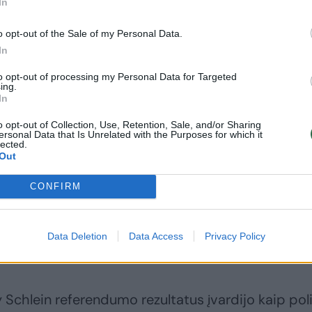
In
lėpė nusivylimo socialiniuose tinkluose.
o opt-out of the Sale of my Personal Data.
In
eistos progos modernizuoti Italiją, tačiau tai
iau rimtai ir ryžtingai dirbti tautos labui“, – rašė 
to opt-out of processing my Personal Data for Targeted
ing.
 neketina atsistatydinti.
In
o opt-out of Collection, Use, Retention, Sale, and/or Sharing
ersonal Data that Is Unrelated with the Purposes for which it
imo įsitraukimas
lected.
Out
CONFIRM
iki 35 metų aktyvumas – vienas pagrindinių veiks
ai buvo viena aktyviausių referendume dalyvavusių
 metų amžiaus rinkėjams. Dienraščio „La Repubbli
Data Deletion
Data Access
Privacy Policy
nų žmonių balsavo prieš įstatymo pakeitimą.
 Schlein referendumo rezultatus įvardijo kaip pol