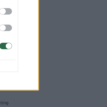
ji,
nių,
ca“
itinę