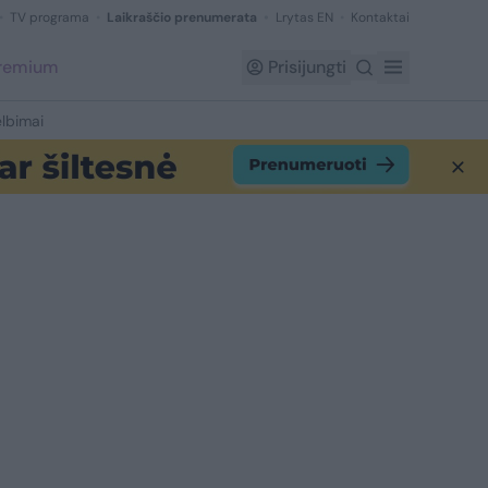
TV programa
Laikraščio prenumerata
Lrytas EN
Kontaktai
Premium
Prisijungti
lbimai