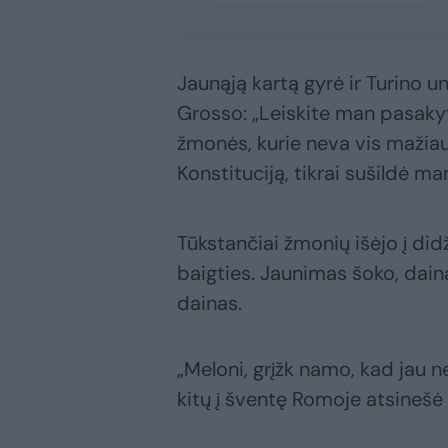
Jaunąją kartą gyrė ir Turino u
Grosso: „Leiskite man pasakyt
žmonės, kurie neva vis mažiau 
Konstituciją, tikrai sušildė man
Tūkstančiai žmonių išėjo į did
baigties. Jaunimas šoko, dainav
dainas.
„Meloni, grįžk namo, kad jau 
kitų į šventę Romoje atsinešė p