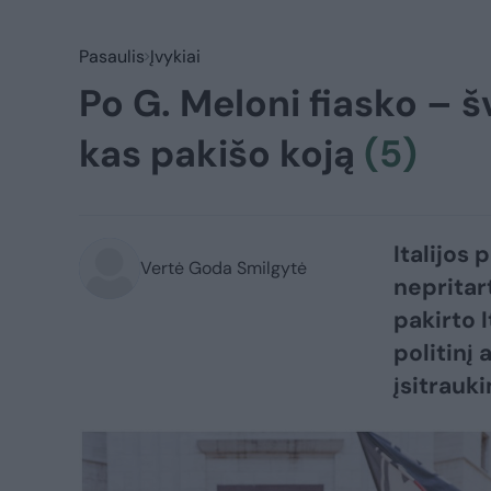
Pasaulis
Įvykiai
Po G. Meloni fiasko – šv
kas pakišo koją
(5)
Italijos
Vertė Goda Smilgytė
nepritar
pakirto 
politinį
įsitrauki