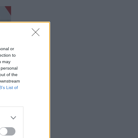
sonal or
ection to
ou may
 personal
out of the
 downstream
B’s List of