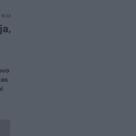
 16:33
ja,
uvo
tas
i