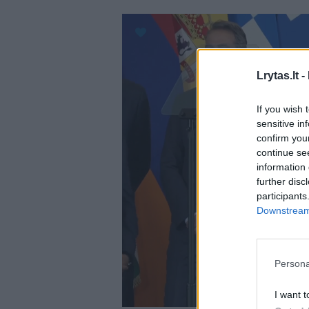
Lrytas.lt -
If you wish 
sensitive in
confirm you
continue se
information 
further disc
participants
Downstream 
Persona
I want t