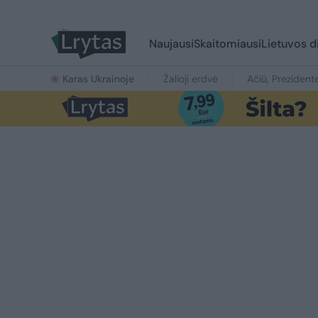
Naujausi
Skaitomiausi
Lietuvos d
Karas Ukrainoje
Žalioji erdvė
Ačiū, Prezident