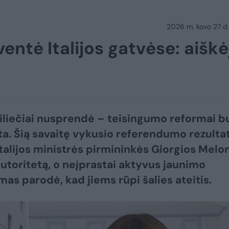
2026 m. kovo 27 d.
entė Italijos gatvėse: aiškė
 piliečiai nusprendė – teisingumo reformai b
ta. Šią savaitę vykusio referendumo rezulta
Italijos ministrės pirmininkės Giorgios Melon
 autoritetą, o neįprastai aktyvus jaunimo
mas parodė, kad jiems rūpi šalies ateitis.