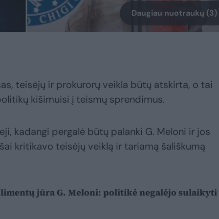
Daugiau nuotraukų (3)
s, teisėjų ir prokurorų veikla būtų atskirta, o tai
litikų kišimuisi į teismų sprendimus.
eji, kadangi pergalė būtų palanki G. Meloni ir jos
ešai kritikavo teisėjų veiklą ir tariamą šališkumą
imentų jūra G. Meloni: politikė negalėjo sulaikyti