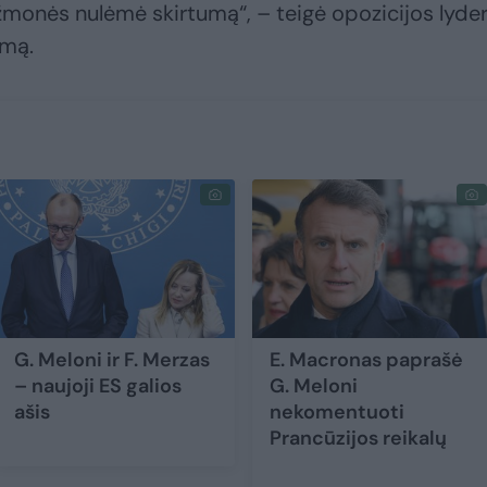
žmonės nulėmė skirtumą“, – teigė opozicijos lyder
imą.
G. Meloni ir F. Merzas
E. Macronas paprašė
– naujoji ES galios
G. Meloni
ašis
nekomentuoti
Prancūzijos reikalų