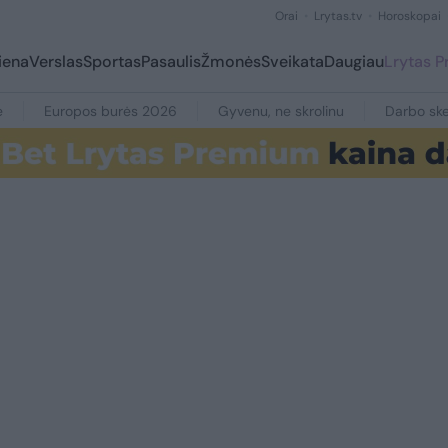
Orai
Lrytas.tv
Horoskopai
iena
Verslas
Sportas
Pasaulis
Žmonės
Sveikata
Daugiau
Lrytas 
e
Europos burės 2026
Gyvenu, ne skrolinu
Darbo ske