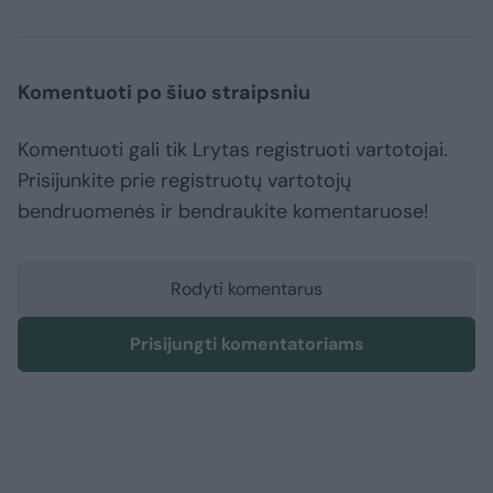
Komentuoti po šiuo straipsniu
Komentuoti gali tik Lrytas registruoti vartotojai.
Prisijunkite prie registruotų vartotojų
bendruomenės ir bendraukite komentaruose!
Rodyti komentarus
Prisijungti komentatoriams