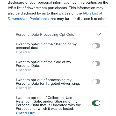
disclosure of your personal information by third parties on the
IAB’s list of downstream participants. This information may
also be disclosed by us to third parties on the
IAB’s List of
Downstream Participants
that may further disclose it to other
third parties.
Personal Data Processing Opt Outs
I want to opt-out of the Sharing of my
personal data.
Opted In
Dėl pasirodžiusių dronų –
Nereikia ž
I want to opt-out of the Sale of my
Rusijos žingsnis: užsipuolė
dronams į
Personal Data.
Opted In
Baltijos šalis
(10)
šalis – a
uždavin
I want to opt-out of processing my
Personal Data for Targeted Advertising.
Opted In
I want to opt-out of Collection, Use,
Retention, Sale, and/or Sharing of my
Personal Data that Is Unrelated with the
Purposes for which it was collected.
Dieną prieš tai į rytus nuo Suomijos Kouvolos
Opted Out