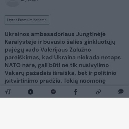
Lrytas Premium nariams
Ukrainos ambasadoriaus Jungtinėje
Karalystėje ir buvusio šalies ginkluotųjų
pajėgų vado Valerijaus Zalužno
pareiškimas, kad Ukraina niekada netaps
NATO nare, gali būti ne tik nusivylimo
Vakarų pažadais išraiška, bet ir politinio
įsitvirtinimo pradžia. Tokią nuomonę
„Lietuvos ryto“ televizijos laidoje „Nauja
diena“ išsakė ambasadorius, buvęs
užsienio reikalų ministras daktaras
Antanas Valionis.