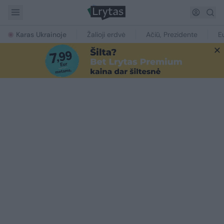
Karas Ukrainoje
Žalioji erdvė
Ačiū, Prezidente
E