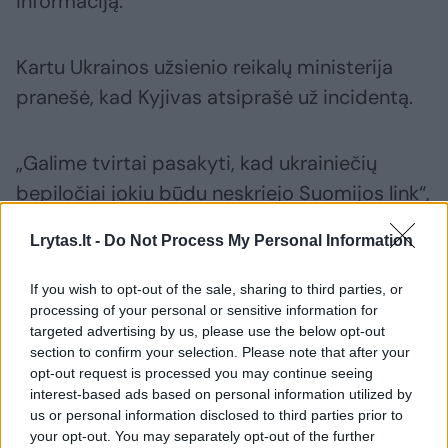
informaciją.
Kartu Ukrainos užsienio reikalų ministerija
pranešė, kad Kyjivas atsiprašė už incidentą.
„Galime tvirtai pasakyti, kad ukrainiečių
bepiločiai jokiu būdu neskriejo Suomijos link“,
– žurnalistams Kyjive sake ministerijos
Lrytas.lt -
Do Not Process My Personal Information
atstovas Heorhijus Tychyj. Esą labiausiai
tikėtinas variantas, kad dronai Rusijos oro
If you wish to opt-out of the sale, sharing to third parties, or
gynybos elektroninių trukdžių signalų buvo
processing of your personal or sensitive information for
targeted advertising by us, please use the below opt-out
nukreipti nuo pradinio kurso.
section to confirm your selection. Please note that after your
opt-out request is processed you may continue seeing
interest-based ads based on personal information utilized by
us or personal information disclosed to third parties prior to
Susiję straipsniai
your opt-out. You may separately opt-out of the further