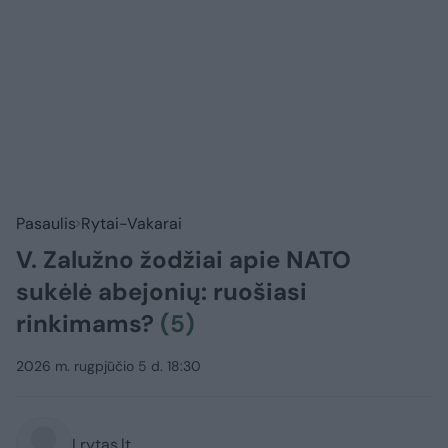
Pasaulis
Rytai-Vakarai
V. Zalužno žodžiai apie NATO
sukėlė abejonių: ruošiasi
rinkimams?
(5)
2026 m. rugpjūčio 5 d. 18:30
Lrytas.lt