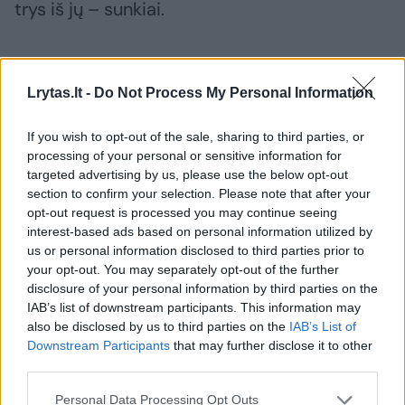
trys iš jų – sunkiai.
Pranešama, kad avarija įvyko ankstyvą
popietę netoli salos sostinės San Sebastiano
Lrytas.lt -
Do Not Process My Personal Information
de La Gomeros.
If you wish to opt-out of the sale, sharing to third parties, or
processing of your personal or sensitive information for
targeted advertising by us, please use the below opt-out
section to confirm your selection. Please note that after your
Susiję straipsniai
opt-out request is processed you may continue seeing
interest-based ads based on personal information utilized by
us or personal information disclosed to third parties prior to
your opt-out. You may separately opt-out of the further
disclosure of your personal information by third parties on the
IAB’s list of downstream participants. This information may
also be disclosed by us to third parties on the
IAB’s List of
Downstream Participants
that may further disclose it to other
third parties.
→
Personal Data Processing Opt Outs