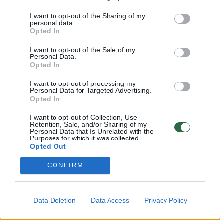
Rusijoje nuo bėgių nuvažiavo
Nelaimė 
I want to opt-out of the Sharing of my
traukinys: yra sužeistųjų
(1)
pražudė 
personal data.
Opted In
I want to opt-out of the Sale of my
Personal Data.
Opted In
I want to opt-out of processing my
Personal Data for Targeted Advertising.
Opted In
Teigiama, kad automobilis nuvažiavo nuo
I want to opt-out of Collection, Use,
kelio ir nusirito nuo šlaito. Avarijos priežastis
Retention, Sale, and/or Sharing of my
Personal Data that Is Unrelated with the
kol kas nežinoma.
Purposes for which it was collected.
Opted Out
CONFIRM
Kaip pranešė regioninis laikraštis „Canarias7“,
įvykio vietoje dirbo daugybė pagalbos
tarnybų, įskaitant paramedikus, ugniagesius
Data Deletion
Data Access
Privacy Policy
ir Civilinės gvardijos padalinį.