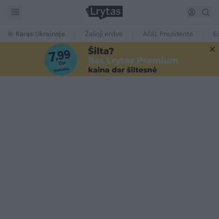
Karas Ukrainoje
Žalioji erdvė
Ačiū, Prezidente
E