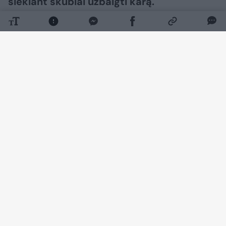
siekiant skubiai užbaigti karą.​​​​​​​​​​​​​​​​​​​​​​​​​​​
Daugiau nuotraukų (55)
Rusijos vadovas Vladimiras Putinas suteikė
Federalinei saugumo tarnybai (FSB) plačią
veiksmų laisvę, tikėdamasis jos pagalba
išlaikyti valdžią augant nerimui dėl karo