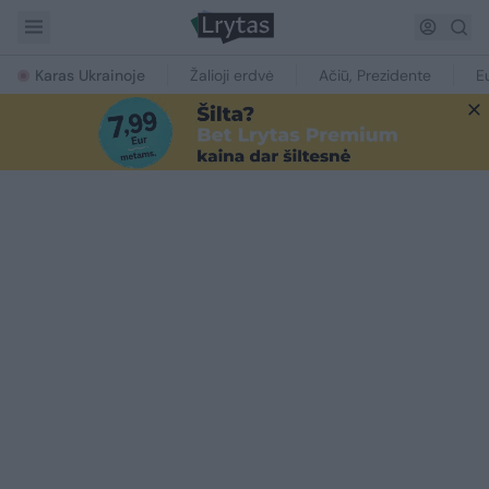
Karas Ukrainoje
Žalioji erdvė
Ačiū, Prezidente
E