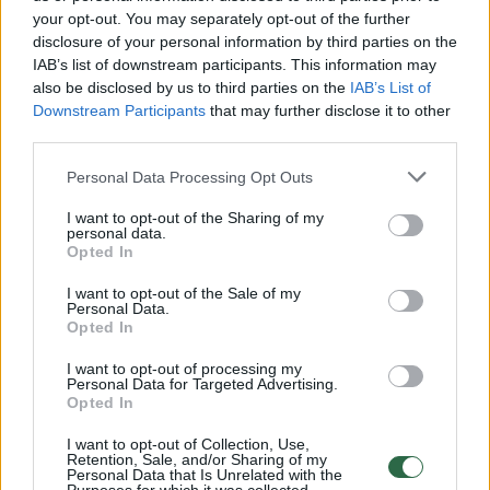
Susiję straipsniai
your opt-out. You may separately opt-out of the further
disclosure of your personal information by third parties on the
IAB’s list of downstream participants. This information may
also be disclosed by us to third parties on the
IAB’s List of
Downstream Participants
that may further disclose it to other
third parties.
Personal Data Processing Opt Outs
I want to opt-out of the Sharing of my
personal data.
Opted In
Nyderlandų kariuomenės
Po aštrio
I want to opt-out of the Sale of my
vadas kritikuoja D. Trumpo
popiežia
Personal Data.
Opted In
pareiškimus apie NATO
(2)
Trumpui
I want to opt-out of processing my
Personal Data for Targeted Advertising.
Opted In
I want to opt-out of Collection, Use,
Retention, Sale, and/or Sharing of my
Įrašas kartu su vaizdu vėliau buvo ištrintas,
Personal Data that Is Unrelated with the