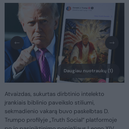
Daugiau nuotraukų (1)
Atvaizdas, sukurtas dirbtinio intelekto
įrankiais biblinio paveikslo stiliumi,
sekmadienio vakarą buvo paskelbtas D.
Trumpo profilyje „Truth Social“ platformoje
po jo pasipiktinimo popiežiaus Leono XIV