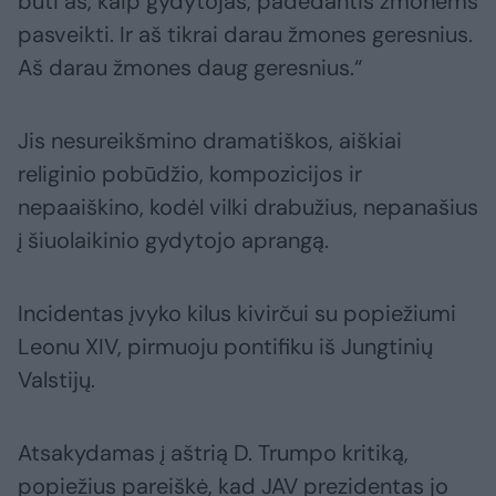
būti aš, kaip gydytojas, padedantis žmonėms
pasveikti. Ir aš tikrai darau žmones geresnius.
Aš darau žmones daug geresnius.“
Jis nesureikšmino dramatiškos, aiškiai
religinio pobūdžio, kompozicijos ir
nepaaiškino, kodėl vilki drabužius, nepanašius
į šiuolaikinio gydytojo aprangą.
Incidentas įvyko kilus kivirčui su popiežiumi
Leonu XIV, pirmuoju pontifiku iš Jungtinių
Valstijų.
Atsakydamas į aštrią D. Trumpo kritiką,
popiežius pareiškė, kad JAV prezidentas jo