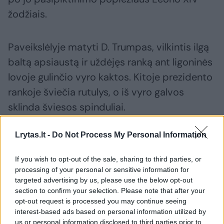
žodžiais.
Paveikslėlyje matyti D. Trumpas, vilkintis ilgą
baltą apsiaustą ir uždėjęs ranką ant ligoninės
lovoje gulinčio vyro kaktos. Kitoje prezidento
rankoje šviečia rutulys, o iš vyro galvos
sklinda šviesos spinduliai.
Lrytas.lt -
Do Not Process My Personal Information
Paveikslėlyje D. Trumpą supa patriotiniai
vaizdai – JAV vėliava, Laisvės statula, ereliai,
If you wish to opt-out of the sale, sharing to third parties, or
fejerverkai, taip pat karys ir slaugytoja,
processing of your personal or sensitive information for
targeted advertising by us, please use the below opt-out
žvelgiantys į jį su akivaizdžiu susižavėjimu.
section to confirm your selection. Please note that after your
opt-out request is processed you may continue seeing
interest-based ads based on personal information utilized by
us or personal information disclosed to third parties prior to