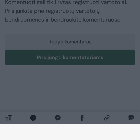
Komentuoti gali tik Lrytas registruoti vartotojai.
Prisijunkite prie registruotų vartotojų
bendruomenės ir bendraukite komentaruose!
Rodyti komentarus
Prisijungti komentatoriams