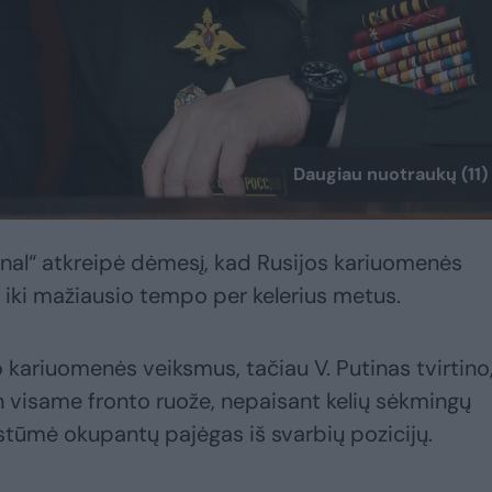
Daugiau nuotraukų (11)
rnal“ atkreipė dėmesį, kad Rusijos kariuomenės
o iki mažiausio tempo per kelerius metus.
vo kariuomenės veiksmus, tačiau V. Putinas tvirtino
n visame fronto ruože, nepaisant kelių sėkmingų
šstūmė okupantų pajėgas iš svarbių pozicijų.