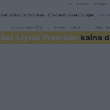
Orai
Lrytas.tv
Horoskopai
iena
Verslas
Sportas
Pasaulis
Žmonės
Sveikata
Daugiau
Lrytas 
e
Europos burės 2026
Gyvenu, ne skrolinu
Darbo ske