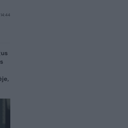
 14:44
gus
s
je,