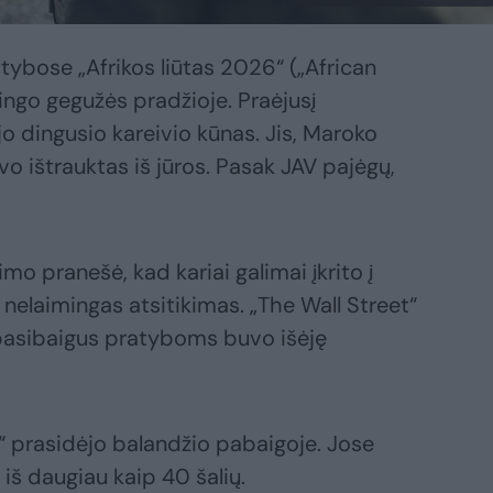
tybose „Afrikos liūtas 2026“ („African
ingo gegužės pradžioje. Praėjusį
o dingusio kareivio kūnas. Jis, Maroko
 ištrauktas iš jūros. Pasak JAV pajėgų,
o pranešė, kad kariai galimai įkrito į
ai nelaimingas atsitikimas. „The Wall Street“
, pasibaigus pratyboms buvo išėję
“ prasidėjo balandžio pabaigoje. Jose
 iš daugiau kaip 40 šalių.