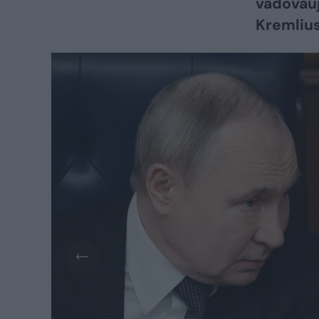
vadovauj
Kremliu