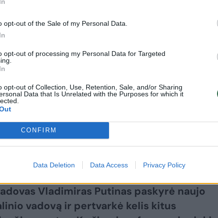
In
o opt-out of the Sale of my Personal Data.
In
to opt-out of processing my Personal Data for Targeted
ing.
In
o opt-out of Collection, Use, Retention, Sale, and/or Sharing
ersonal Data that Is Unrelated with the Purposes for which it
lected.
2026 m. rugpjūčio 7 d.
Out
ie pertvarką kariuomenėje:
CONFIRM
Data Deletion
Data Access
Privacy Policy
vadovas Vladimiras Putinas paskyrė naujo
linio vadovą ir pertvarkė kelis kitus