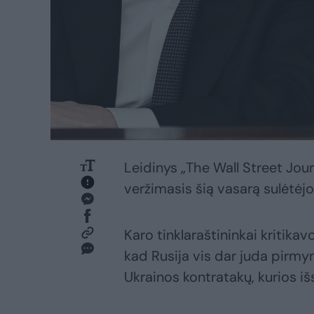
Leidinys „The Wall Street Jou
veržimasis šią vasarą sulėtėj
Karo tinklaraštininkai kritika
kad Rusija vis dar juda pirmy
Ukrainos kontratakų, kurios i