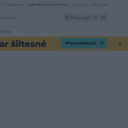
TV programa
Laikraščio prenumerata
Lrytas EN
Kontaktai
Premium
Prisijungti
lbimai