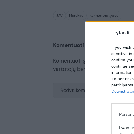
JAV
Marokas
karinės pratybos
Lrytas.lt -
Komentuoti po šiuo straipsniu
If you wish 
sensitive in
Komentuoti gali tik Lrytas registru
confirm you
continue se
vartotojų bendruomenės ir bend
information 
further disc
participants
Rodyti komentarus
Downstream 
Persona
I want t