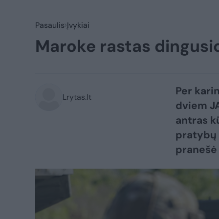
Pasaulis
Įvykiai
Maroke rastas dingusi
Per kari
Lrytas.lt
dviem J
antras k
pratybų 
pranešė