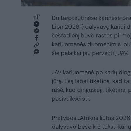
Du tarptautinėse karinėse pra
Lion 2026“) dalyvavę kariai d
šeštadienį buvo rastas pirmoj
kariuomenės duomenimis, buvo
šie palaikai jau pervežti į JAV.
JAV kariuomenė po karių dingim
jūrą. Esą labai tikėtina, kad t
rašė, kad dingusieji, tikėtina
pasivaikščioti.
Pratybos „Afrikos liūtas 2026
dalyvavo beveik 5 tūkst. karių