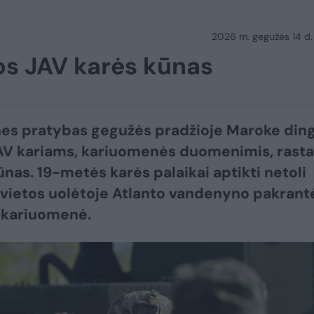
2026 m. gegužės 14 d.
os JAV karės kūnas
nes pratybas gegužės pradžioje Maroke din
AV kariams, kariuomenės duomenimis, rasta
ūnas. 19-metės karės palaikai aptikti netoli
vietos uolėtoje Atlanto vandenyno pakrantė
 kariuomenė.