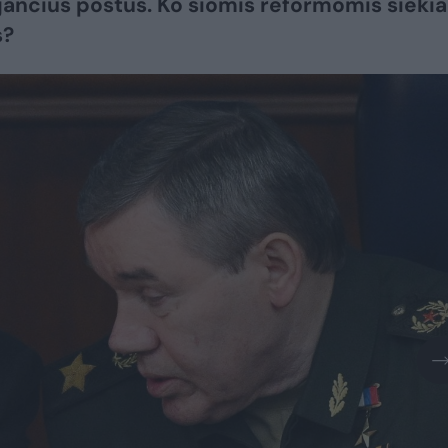
ančius postus. Ko šiomis reformomis siekia
s?