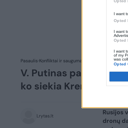
Opted 
I want t
Opted 
I want 
Advertis
Opted 
I want t
of my P
was col
Pasaulis
Konfliktai ir saugumas
Opted 
V. Putinas paskelbė ap
ko siekia Kremlius
(5)
Rusijos 
Lrytas.lt
dronų da