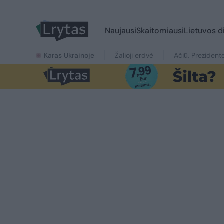
Naujausi
Skaitomiausi
Lietuvos d
Karas Ukrainoje
Žalioji erdvė
Ačiū, Prezident