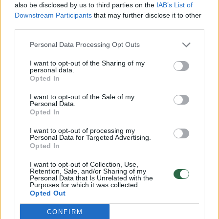
also be disclosed by us to third parties on the
IAB’s List of
Downstream Participants
that may further disclose it to other
third parties.
Personal Data Processing Opt Outs
I want to opt-out of the Sharing of my
personal data.
Opted In
Pasaulis
Rytai-Vakarai
I want to opt-out of the Sale of my
V. Zalužno žodžiai apie NATO
Personal Data.
Opted In
sukėlė abejonių: ruošiasi
I want to opt-out of processing my
rinkimams?
(5)
Personal Data for Targeted Advertising.
Opted In
2026 m. rugpjūčio 5 d. 18:30
I want to opt-out of Collection, Use,
Retention, Sale, and/or Sharing of my
Personal Data that Is Unrelated with the
Purposes for which it was collected.
Opted Out
Lrytas.lt
CONFIRM