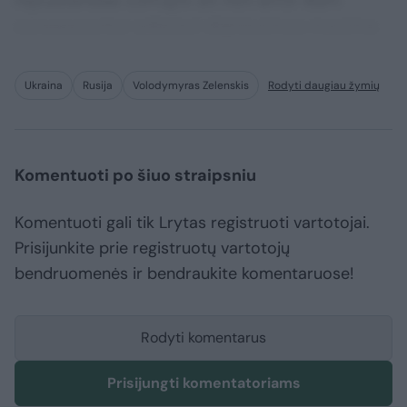
repudiandae corrupti sit non error illum
consequuntur adipisci dignissimos maxime.
Ukraina
Rusija
Volodymyras Zelenskis
Rodyti daugiau žymių
Komentuoti po šiuo straipsniu
Komentuoti gali tik Lrytas registruoti vartotojai.
Prisijunkite prie registruotų vartotojų
bendruomenės ir bendraukite komentaruose!
Rodyti komentarus
Prisijungti komentatoriams