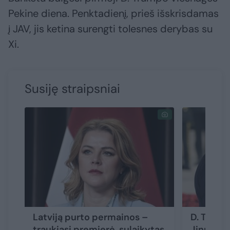
Pekine diena. Penktadienį, prieš išskrisdamas
į JAV, jis ketina surengti tolesnes derybas su
Xi.
Susiję straipsniai
Latviją purto permainos –
D. Trump
traukiasi premjerė, sulaikytas
Jinpingą 