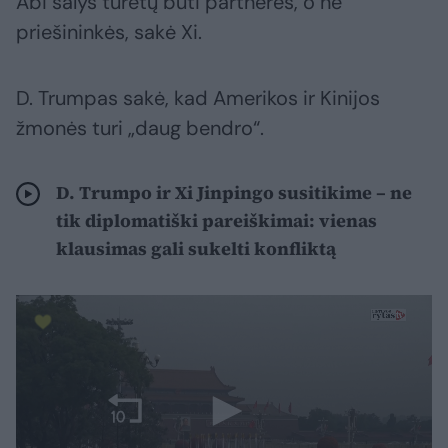
Abi šalys turėtų būti partnerės, o ne
priešininkės, sakė Xi.
D. Trumpas sakė, kad Amerikos ir Kinijos
žmonės turi „daug bendro“.
D. Trumpo ir Xi Jinpingo susitikime – ne
tik diplomatiški pareiškimai: vienas
klausimas gali sukelti konfliktą