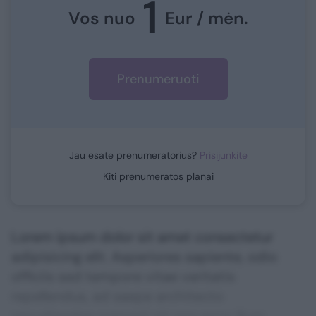
1
Vos nuo
Eur / mėn.
Prenumeruoti
Jau esate prenumeratorius?
Prisijunkite
Kiti prenumeratos planai
Lorem ipsum dolor sit amet consectetur
adipisicing elit. Asperiores sapiente, odio
officiis sed tempore vitae veritatis
repellendus, ad saepe architecto