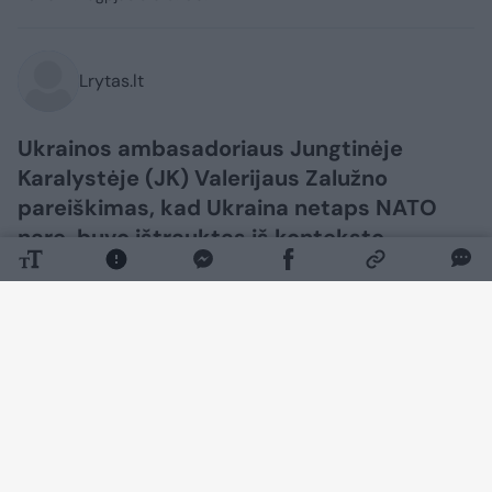
Lrytas.lt
Ukrainos ambasadoriaus Jungtinėje
Karalystėje (JK) Valerijaus Zalužno
pareiškimas, kad Ukraina netaps NATO
nare, buvo ištrauktas iš konteksto,
žurnalistams pareiškė Ukrainos užsienio
reikalų ministerijos atstovas Heorhijus
Tychyjus.