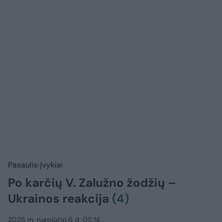
Pasaulis
Įvykiai
Po karčių V. Zalužno žodžių –
Ukrainos reakcija
(4)
2026 m. rugpjūčio 6 d. 05:14