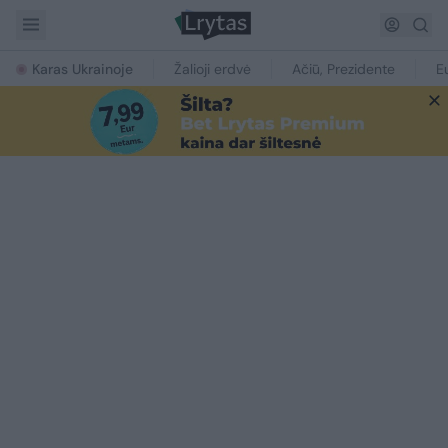
Karas Ukrainoje
Žalioji erdvė
Ačiū, Prezidente
E