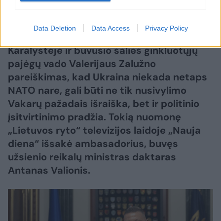
Lrytas Premium nariams
Data Deletion
Data Access
Privacy Policy
Ukrainos ambasadoriaus Jungtinėje
Karalystėje ir buvusio šalies ginkluotųjų
pajėgų vado Valerijaus Zalužno
pareiškimas, kad Ukraina niekada netaps
NATO nare, gali būti ne tik nusivylimo
Vakarų pažadais išraiška, bet ir politinio
įsitvirtinimo pradžia. Tokią nuomonę
„Lietuvos ryto“ televizijos laidoje „Nauja
diena“ išsakė ambasadorius, buvęs
užsienio reikalų ministras daktaras
Antanas Valionis.