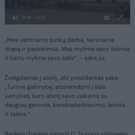
„Mes vertiname sunkų darbą. Vertiname
drąsą ir pasiekimus. Mes mylime savo šeimas
ir kartu mylime savo šalis“, – sakė jis.
Žvelgdamas į ateitį, JAV prezidentas sakė:
„Turime galimybę, atsiremdami į šias
vertybes, kurti ateitį savo vaikams su
daugiau gerovės, bendradarbiavimo, laimės
ir taikos.“
Banketu baigėsi pirmoji D. Trumpo viešnagės