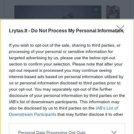
Lrytas.lt -
Do Not Process My Personal Information
If you wish to opt-out of the sale, sharing to third parties, or
processing of your personal or sensitive information for
targeted advertising by us, please use the below opt-out
section to confirm your selection. Please note that after your
JAV pasiuntinys lankėsi
Civilinė
opt-out request is processed you may continue seeing
Izraelyje
(1)
šiaurės 
interest-based ads based on personal information utilized by
pastatui
us or personal information disclosed to third parties prior to
your opt-out. You may separately opt-out of the further
disclosure of your personal information by third parties on the
IAB’s list of downstream participants. This information may
also be disclosed by us to third parties on the
IAB’s List of
Downstream Participants
that may further disclose it to other
third parties.
Izraelio ministras pirmininkas Benjaminas
Netanyahu anksčiau paragino Izraelio
Personal Data Processing Opt Outs