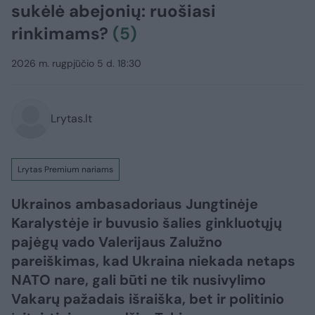
sukėlė abejonių: ruošiasi
rinkimams?
(5)
2026 m. rugpjūčio 5 d. 18:30
Lrytas.lt
Lrytas Premium nariams
Ukrainos ambasadoriaus Jungtinėje
Karalystėje ir buvusio šalies ginkluotųjų
pajėgų vado Valerijaus Zalužno
pareiškimas, kad Ukraina niekada netaps
NATO nare, gali būti ne tik nusivylimo
Vakarų pažadais išraiška, bet ir politinio