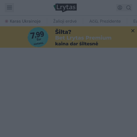
Karas Ukrainoje
Žalioji erdvė
Ačiū, Prezidente
E