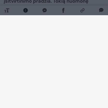
įsitvirtinimo pradžia. Tokią nuomonę
„Lietuvos ryto“ televizijos laidoje „Nauja
diena“ išsakė ambasadorius, buvęs
užsienio reikalų ministras daktaras
Antanas Valionis.
Daugiau nuotraukų (29)