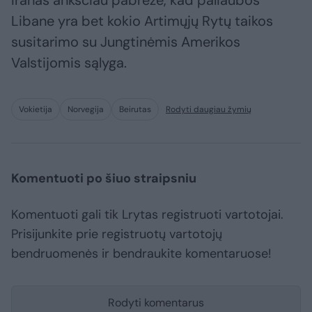
Iranas anksčiau pabrėžė, kad paliaubos
Libane yra bet kokio Artimųjų Rytų taikos
susitarimo su Jungtinėmis Amerikos
Valstijomis sąlyga.
Vokietija
Norvegija
Beirutas
Rodyti daugiau žymių
Komentuoti po šiuo straipsniu
Komentuoti gali tik Lrytas registruoti vartotojai.
Prisijunkite prie registruotų vartotojų
bendruomenės ir bendraukite komentaruose!
Rodyti komentarus