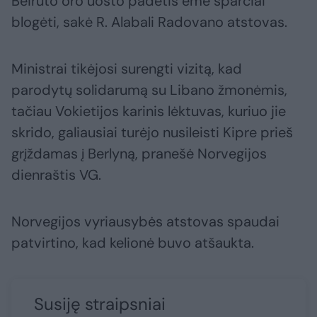
Beiruto oro uosto padėtis ėmė sparčiai
blogėti, sakė R. Alabali Radovano atstovas.
Ministrai tikėjosi surengti vizitą, kad
parodytų solidarumą su Libano žmonėmis,
tačiau Vokietijos karinis lėktuvas, kuriuo jie
skrido, galiausiai turėjo nusileisti Kipre prieš
grįždamas į Berlyną, pranešė Norvegijos
dienraštis VG.
Norvegijos vyriausybės atstovas spaudai
patvirtino, kad kelionė buvo atšaukta.
Susiję straipsniai