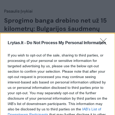
Pasaulis
Įvykiai
Sprogimo banga drebino net už 15
kilometrų: Bulgarijos šaudmenų
gamykloje – liepsnos
(1)
Lrytas.lt -
Do Not Process My Personal Information
2026 m. rugpjūčio 10 d. 12:03
If you wish to opt-out of the sale, sharing to third parties, or
processing of your personal or sensitive information for
targeted advertising by us, please use the below opt-out
Lrytas.lt
section to confirm your selection. Please note that after your
opt-out request is processed you may continue seeing
interest-based ads based on personal information utilized by
Bulgarijos Belicos kaime, netoli Trjavnos
us or personal information disclosed to third parties prior to
miesto, įvyko galingas sprogimas
your opt-out. You may separately opt-out of the further
šaudmenų gamykloje. Apie incidentą
disclosure of your personal information by third parties on the
pranešė Bulgarijos nacionalinė televizija.
IAB’s list of downstream participants. This information may
also be disclosed by us to third parties on the
IAB’s List of
Downstream Participants
that may further disclose it to other