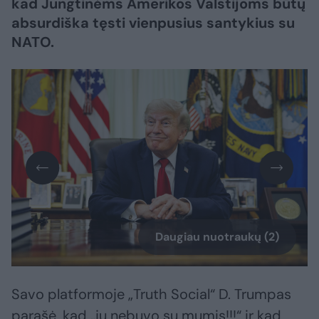
kad Jungtinėms Amerikos Valstijoms būtų
absurdiška tęsti vienpusius santykius su
NATO.
Daugiau nuotraukų (2)
Savo platformoje „Truth Social“ D. Trumpas
parašė, kad „jų nebuvo su mumis!!!“ ir kad