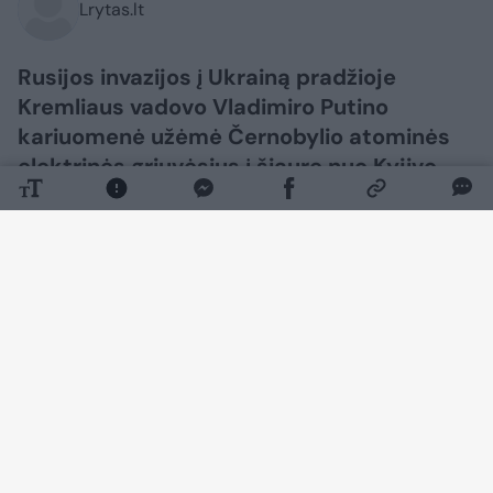
Lrytas.lt
Rusijos invazijos į Ukrainą pradžioje
Kremliaus vadovo Vladimiro Putino
kariuomenė užėmė Černobylio atominės
elektrinės griuvėsius į šiaurę nuo Kyjivo.
Šiandien šią apleistą teritoriją kontroliuoja
Ukrainos kariuomenė ir ruošiasi priešo
sugrįžimui, rašo „Der Spiegel“.