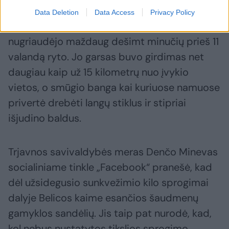
Data Deletion
Data Access
Privacy Policy
Liudininkai pasakojo, kad sprogimas
nugriaudėjo maždaug dešimt minučių prieš 11
valandą ryto. Jo garsas buvo girdimas net
daugiau kaip už 15 kilometrų nuo įvykio
vietos, o smūgio banga kai kuriuose namuose
privertė drebėti langų stiklus ir stipriai
išjudino baldus.
Trjavnos savivaldybės meras Denčo Minevas
socialiniame tinkle „Facebook“ pranešė, kad
dėl užsidegusio sunkvežimio kilo sprogimai
dalyje Belicos kaime esančios šaudmenų
gamyklos sandėlių. Jis taip pat nurodė, kad,
kol nebus nustatytos tikslios sprogimo