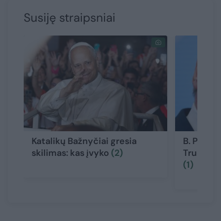
Susiję straipsniai
Katalikų Bažnyčiai gresia
B. Pistor
skilimas: kas įvyko
(2)
Trumpu n
(1)