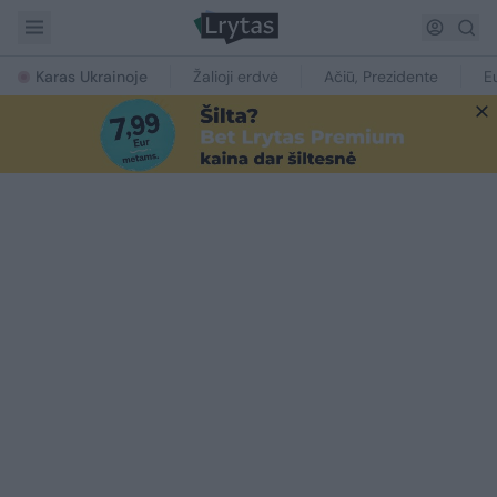
Karas Ukrainoje
Žalioji erdvė
Ačiū, Prezidente
E