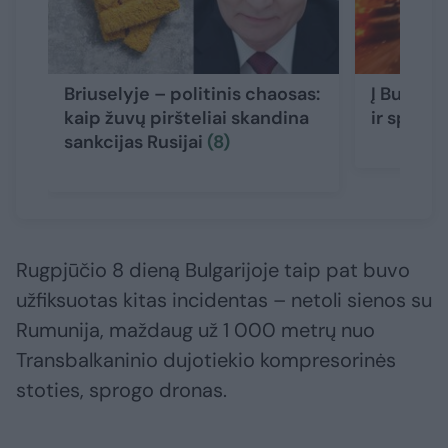
Briuselyje – politinis chaosas:
Į Bulgari
kaip žuvų piršteliai skandina
ir sprog
sankcijas Rusijai
(8)
Rugpjūčio 8 dieną Bulgarijoje taip pat buvo
užfiksuotas kitas incidentas – netoli sienos su
Rumunija, maždaug už 1 000 metrų nuo
Transbalkaninio dujotiekio kompresorinės
stoties, sprogo dronas.