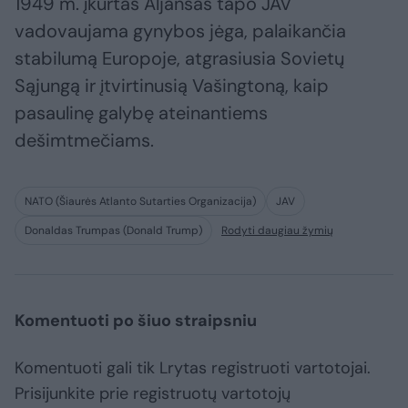
1949 m. įkurtas Aljansas tapo JAV
vadovaujama gynybos jėga, palaikančia
stabilumą Europoje, atgrasiusia Sovietų
Sąjungą ir įtvirtinusią Vašingtoną, kaip
pasaulinę galybę ateinantiems
dešimtmečiams.
NATO (Šiaurės Atlanto Sutarties Organizacija)
JAV
Donaldas Trumpas (Donald Trump)
Rodyti daugiau žymių
Komentuoti po šiuo straipsniu
Komentuoti gali tik Lrytas registruoti vartotojai.
Prisijunkite prie registruotų vartotojų