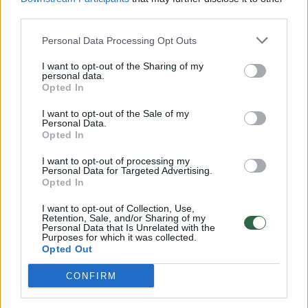
third parties.
Personal Data Processing Opt Outs
I want to opt-out of the Sharing of my
personal data.
Opted In
I want to opt-out of the Sale of my
Personal Data.
Opted In
Daugiau nuotraukų (1)
I want to opt-out of processing my
Personal Data for Targeted Advertising.
Opted In
I want to opt-out of Collection, Use,
Preliminariais duomenimis, pirmiausia
Retention, Sale, and/or Sharing of my
Personal Data that Is Unrelated with the
užsidegė sunkvežimis, o vėliau ugnis
Purposes for which it was collected.
Opted Out
persimetė į vieną iš gamyklos sandėlių. Dėl
kilusio gaisro sprogo dalis šaudmenų
CONFIRM
sandėlių.