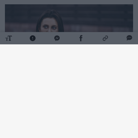
Daugiau nuotraukų (1)
Ji ne tik nežinojo, kad jos tėvas Jurijus įstojo į
kariuomenę, bet ir nebuvo informuota, jog jis
vedė likus vos dviem dienoms iki išsiuntimo į
kovos veiksmus.