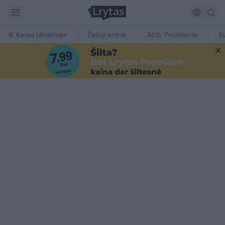
Karas Ukrainoje
Žalioji erdvė
Ačiū, Prezidente
E