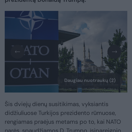
Daugiau nuotraukų (2)
Šis dviejų dienų susitikimas, vyksiantis
didžiuliuose Turkijos prezidento rūmuose,
rengiamas praėjus metams po to, kai NATO
narės, spaudžiamos D. Trumpo, įsipareigojo