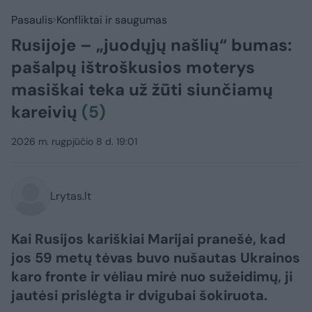
Pasaulis
Konfliktai ir saugumas
Rusijoje – „juodųjų našlių“ bumas:
pašalpų ištroškusios moterys
masiškai teka už žūti siunčiamų
kareivių
(5)
2026 m. rugpjūčio 8 d. 19:01
Lrytas.lt
Kai Rusijos kariškiai Marijai pranešė, kad
jos 59 metų tėvas buvo nušautas Ukrainos
karo fronte ir vėliau mirė nuo sužeidimų, ji
jautėsi prislėgta ir dvigubai šokiruota.