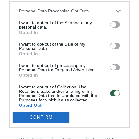
išvengti konflikto su kaprizingu JAV
prezidentu, kuris suduotų dar vieną smūgį
Personal Data Processing Opt Outs
NATO patikimumui, ypač po to, kai D.
I want to opt-out of the Sharing of my
personal data.
Trumpas ne kartą pasėjo abejonių dėl JAV
Opted In
įsipareigojimo ginti savo sąjungininkes.
I want to opt-out of the Sale of my
Personal Data.
Opted In
Diplomatai viliasi, kad D. Trumpo geri
I want to opt-out of processing my
santykiai su Turkijos vadovu Recepu Tayyipu
Personal Data for Targeted Advertising.
Opted In
Erdoganu ir NATO vadovo M. Rutte aktyvūs
bandymai nuginkluoti JAV prezidentą žavesiu
I want to opt-out of Collection, Use,
Retention, Sale, and/or Sharing of my
padės suvaldyti jo nuotaikas viršūnių
Personal Data that Is Unrelated with the
Purposes for which it was collected.
susitikimo metu.
Opted Out
CONFIRM
Tačiau, atsižvelgiant į tai, kad D. Trumpas
spėjo susipykti su daugybe kitų lyderių –