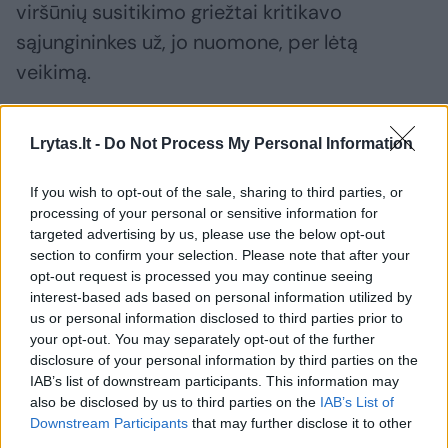
viršūnių susitikimo griežtai kritikavo
sąjungininkes už, jo nuomone, per lėtą
veikimą.
„Būtų absurdiška JAV toliau eiti šiuo
Lrytas.lt -
Do Not Process My Personal Information
vienašališku keliu, kai santykiai nėra abipusiai.
If you wish to opt-out of the sale, sharing to third parties, or
Jie mums neištiesė pagalbos rankos!!!“ –
processing of your personal or sensitive information for
praėjusią savaitę savo platformoje „Truth
targeted advertising by us, please use the below opt-out
Social“ rašė D. Trumpas.
section to confirm your selection. Please note that after your
opt-out request is processed you may continue seeing
interest-based ads based on personal information utilized by
us or personal information disclosed to third parties prior to
M. Rutte pabrėžė „realų mąstysenos
your opt-out. You may separately opt-out of the further
pokytį“
disclosure of your personal information by third parties on the
IAB’s list of downstream participants. This information may
also be disclosed by us to third parties on the
IAB’s List of
Europos šalių lyderiai siekia mažų mažiausiai
Downstream Participants
that may further disclose it to other
third parties.