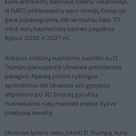
kuris antradienį dalyvaus lyderių vakarienėje,
iš NATO priklausančių savo rėmėjų Europoje
gaus įsipareigojimą dėl ne mažiau kaip 70
mlrd. eurų kasmetinės karinės pagalbos
Kyjivui 2026 ir 2027 m..
Ankaros viršūnių susitikime susitikti su D.
Trumpu planuojantis Ukrainos prezidentas
paragino Aljansą priimti ryžtingus
sprendimus dėl Ukrainos oro gynybos
stiprinimo po 30 žmonių gyvybių
nusinešusios rusų masinės atakos Kyjive
praėjusią savaitę.
Ukrainos lyderis sieks įtikinti D. Trumpą, kuris