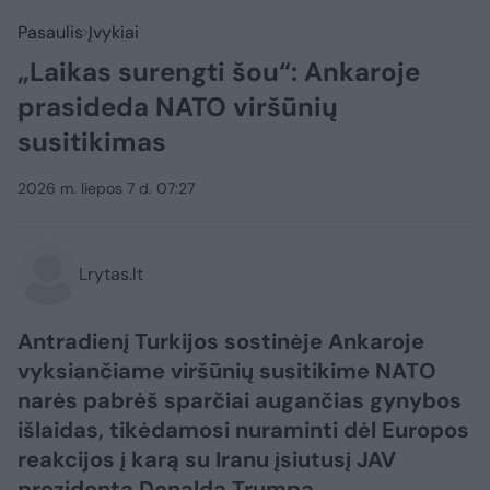
Pasaulis
Įvykiai
„Laikas surengti šou“: Ankaroje
prasideda NATO viršūnių
susitikimas
2026 m. liepos 7 d. 07:27
Lrytas.lt
Antradienį Turkijos sostinėje Ankaroje
vyksiančiame viršūnių susitikime NATO
narės pabrėš sparčiai augančias gynybos
išlaidas, tikėdamosi nuraminti dėl Europos
reakcijos į karą su Iranu įsiutusį JAV
prezidentą Donaldą Trumpą.