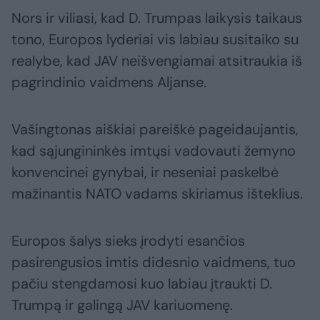
Nors ir viliasi, kad D. Trumpas laikysis taikaus
tono, Europos lyderiai vis labiau susitaiko su
realybe, kad JAV neišvengiamai atsitraukia iš
pagrindinio vaidmens Aljanse.
Vašingtonas aiškiai pareiškė pageidaujantis,
kad sąjungininkės imtųsi vadovauti žemyno
konvencinei gynybai, ir neseniai paskelbė
mažinantis NATO vadams skiriamus išteklius.
Europos šalys sieks įrodyti esančios
pasirengusios imtis didesnio vaidmens, tuo
pačiu stengdamosi kuo labiau įtraukti D.
Trumpą ir galingą JAV kariuomenę.