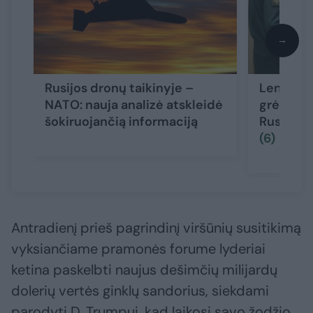
→
Rusijos dronų taikinyje –
Lenkijos 
NATO: nauja analizė atskleidė
grėsming
šokiruojančią informaciją
Rusijos: 
(6)
Antradienį prieš pagrindinį viršūnių susitikimą
vyksiančiame pramonės forume lyderiai
ketina paskelbti naujus dešimčių milijardų
dolerių vertės ginklų sandorius, siekdami
parodyti D. Trumpui, kad laikosi savo žodžio.