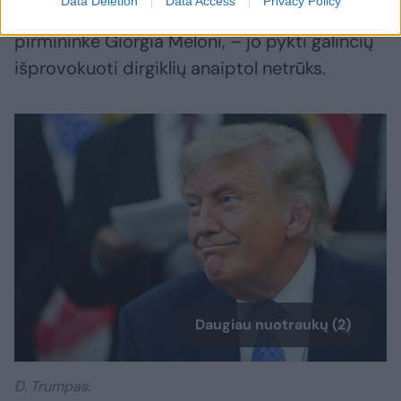
Data Deletion
Data Access
Privacy Policy
paskutinė iš jų buvo Italijos ministrė
pirmininkė Giorgia Meloni, – jo pykti galinčių
išprovokuoti dirgiklių anaiptol netrūks.
Daugiau nuotraukų (2)
D. Trumpas.