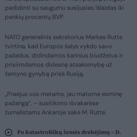
padidinti su saugumu susijusias išlaidas iki
penkių procentų BVP.
NATO generalinis sekretorius Markas Rutte
tvirtina, kad Europos šalys vykdo savo
pažadus, didindamos karinius biudžetus ir
prisiimdamos didesnę atsakomybę už
žemyno gynybą prieš Rusiją.
„Praėjus vos metams, jau matome esminę
pažangą“, – susitikimo išvakarėse
žurnalistams Ankaroje sakė M. Rutte.
Po katastrofiškų žemės drebėjimų – D.