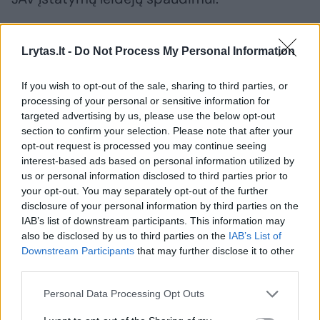
Liepos mėn. vykusiame NATO vadovų
Lrytas.lt -
Do Not Process My Personal Information
susitikime Danijos ir Nyderlandų pareigūnai
paskelbė, kad prie jų prisijungė dar devynios
If you wish to opt-out of the sale, sharing to third parties, or
processing of your personal or sensitive information for
šalys – Didžioji Britanija, Belgija, Kanada,
targeted advertising by us, please use the below opt-out
Liuksemburgas, Norvegija, Lenkija, Portugalija,
section to confirm your selection. Please note that after your
opt-out request is processed you may continue seeing
Rumunija, Švedija ir Kanada – ir kad mokymai
interest-based ads based on personal information utilized by
prasidės rugpjūčio mėn.
us or personal information disclosed to third parties prior to
your opt-out. You may separately opt-out of the further
disclosure of your personal information by third parties on the
Įpusėjus rugpjūčiui – akivaizdu, kad planai vis
IAB’s list of downstream participants. This information may
also be disclosed by us to third parties on the
IAB’s List of
dar kuriami. Danija ir Nyderlandai vengia
Downstream Participants
that may further disclose it to other
detalizuoti pastangų apimtį, mastą ar laiką.
third parties.
Personal Data Processing Opt Outs