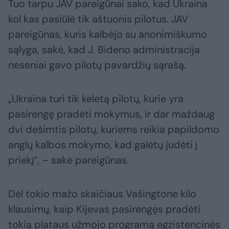
Tuo tarpu JAV pareigūnai sako, kad Ukraina
kol kas pasiūlė tik aštuonis pilotus. JAV
pareigūnas, kuris kalbėjo su anonimiškumo
sąlyga, sakė, kad J. Bideno administracija
neseniai gavo pilotų pavardžių sąrašą.
„Ukraina turi tik keletą pilotų, kurie yra
pasirengę pradėti mokymus, ir dar maždaug
dvi dešimtis pilotų, kuriems reikia papildomo
anglų kalbos mokymo, kad galėtų judėti į
priekį“, – sakė pareigūnas.
Dėl tokio mažo skaičiaus Vašingtone kilo
klausimų, kaip Kijevas pasirengęs pradėti
tokią plataus užmojo programą egzistencinės