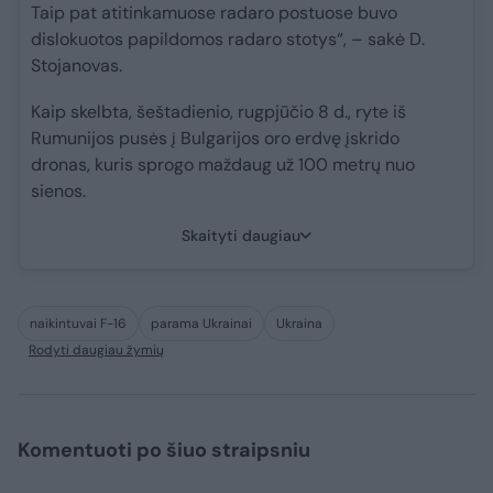
Taip pat atitinkamuose radaro postuose buvo
dislokuotos papildomos radaro stotys“, – sakė D.
Stojanovas.
Kaip skelbta, šeštadienio, rugpjūčio 8 d., ryte iš
Rumunijos pusės į Bulgarijos oro erdvę įskrido
dronas, kuris sprogo maždaug už 100 metrų nuo
sienos.
Skaityti daugiau
naikintuvai F-16
parama Ukrainai
Ukraina
Rodyti daugiau žymių
Komentuoti po šiuo straipsniu