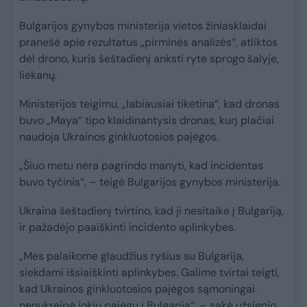
Bulgarijos gynybos ministerija vietos žiniasklaidai
pranešė apie rezultatus „pirminės analizės“, atliktos
dėl drono, kuris šeštadienį anksti ryte sprogo šalyje,
liekanų.
Ministerijos teigimu, „labiausiai tikėtina“, kad dronas
buvo „Maya“ tipo klaidinantysis dronas, kurį plačiai
naudoja Ukrainos ginkluotosios pajėgos.
„Šiuo metu nėra pagrindo manyti, kad incidentas
buvo tyčinis“, – teigė Bulgarijos gynybos ministerija.
Ukraina šeštadienį tvirtino, kad ji nesitaikė į Bulgariją,
ir pažadėjo paaiškinti incidento aplinkybes.
„Mes palaikome glaudžius ryšius su Bulgarija,
siekdami išsiaiškinti aplinkybes. Galime tvirtai teigti,
kad Ukrainos ginkluotosios pajėgos sąmoningai
nenukreipė jokių pajėgų į Bulgariją“, – sakė užsienio