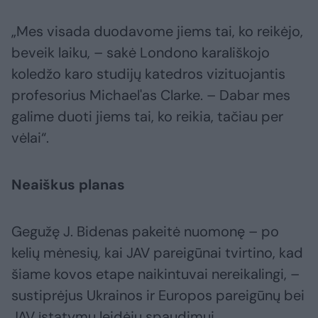
„Mes visada duodavome jiems tai, ko reikėjo,
beveik laiku, – sakė Londono karališkojo
koledžo karo studijų katedros vizituojantis
profesorius Michael'as Clarke. – Dabar mes
galime duoti jiems tai, ko reikia, tačiau per
vėlai“.
Neaiškus planas
Gegužę J. Bidenas pakeitė nuomonę – po
kelių mėnesių, kai JAV pareigūnai tvirtino, kad
šiame kovos etape naikintuvai nereikalingi, –
sustiprėjus Ukrainos ir Europos pareigūnų bei
JAV įstatymų leidėjų spaudimui.