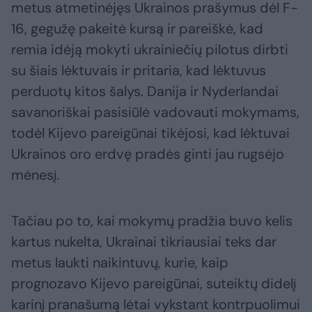
metus atmetinėjęs Ukrainos prašymus dėl F-
16, gegužę pakeitė kursą ir pareiškė, kad
remia idėją mokyti ukrainiečių pilotus dirbti
su šiais lėktuvais ir pritaria, kad lėktuvus
perduotų kitos šalys. Danija ir Nyderlandai
savanoriškai pasisiūlė vadovauti mokymams,
todėl Kijevo pareigūnai tikėjosi, kad lėktuvai
Ukrainos oro erdvę pradės ginti jau rugsėjo
mėnesį.
Tačiau po to, kai mokymų pradžia buvo kelis
kartus nukelta, Ukrainai tikriausiai teks dar
metus laukti naikintuvų, kurie, kaip
prognozavo Kijevo pareigūnai, suteiktų didelį
karinį pranašumą lėtai vykstant kontrpuolimui