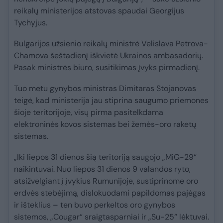
reikalų ministerijos atstovas spaudai Georgijus
Tychyjus.
Bulgarijos užsienio reikalų ministrė Velislava Petrova-
Chamova šeštadienį iškvietė Ukrainos ambasadorių.
Pasak ministrės biuro, susitikimas įvyks pirmadienį.
Tuo metu gynybos ministras Dimitaras Stojanovas
teigė, kad ministerija jau stiprina saugumo priemones
šioje teritorijoje, visų pirma pasitelkdama
elektroninės kovos sistemas bei žemės-oro raketų
sistemas.
„Iki liepos 31 dienos šią teritoriją saugojo „MiG-29“
naikintuvai. Nuo liepos 31 dienos 9 valandos ryto,
atsižvelgiant į įvykius Rumunijoje, sustiprinome oro
erdvės stebėjimą, dislokuodami papildomas pajėgas
ir išteklius – ten buvo perkeltos oro gynybos
sistemos, „Cougar“ sraigtasparniai ir „Su-25“ lėktuvai.