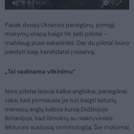
Pasak dviejų Ukrainos pareigūnų, pirmąjį
mokymų etapą baigs tik šeši pilotai –
maždaug pusė eskadrilės. Dar du pilotai buvo
įvardyti kaip kandidatai į rezervą.
​„Tai vadinama vilkinimu“
Nors pilotai laisvai kalba angliškai, pareigūnai
sakė, kad pirmiausia jie turi baigti keturių
mėnesių anglų kalbos kursą Didžiojoje
Britanijoje, kad išmoktų su reaktyviniais
lėktuvais susijusią terminologiją. Šie mokymai