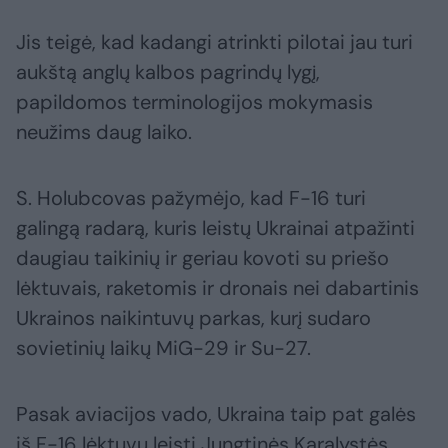
Jis teigė, kad kadangi atrinkti pilotai jau turi
aukštą anglų kalbos pagrindų lygį,
papildomos terminologijos mokymasis
neužims daug laiko.
S. Holubcovas pažymėjo, kad F-16 turi
galingą radarą, kuris leistų Ukrainai atpažinti
daugiau taikinių ir geriau kovoti su priešo
lėktuvais, raketomis ir dronais nei dabartinis
Ukrainos naikintuvų parkas, kurį sudaro
sovietinių laikų MiG-29 ir Su-27.
Pasak aviacijos vado, Ukraina taip pat galės
iš F-16 lėktuvų leisti Jungtinės Karalystės