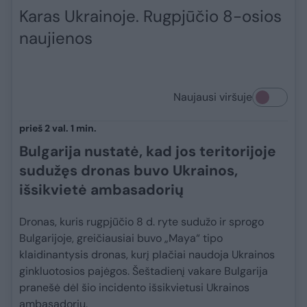
Karas Ukrainoje. Rugpjūčio 8-osios
naujienos
Naujausi viršuje
prieš 2 val. 1 min.
Bulgarija nustatė, kad jos teritorijoje
sudužęs dronas buvo Ukrainos,
išsikvietė ambasadorių
Dronas, kuris rugpjūčio 8 d. ryte sudužo ir sprogo
Bulgarijoje, greičiausiai buvo „Maya“ tipo
klaidinantysis dronas, kurį plačiai naudoja Ukrainos
ginkluotosios pajėgos. Šeštadienį vakare Bulgarija
pranešė dėl šio incidento išsikvietusi Ukrainos
ambasadorių.