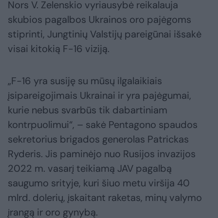
Nors V. Zelenskio vyriausybė reikalauja
skubios pagalbos Ukrainos oro pajėgoms
stiprinti, Jungtinių Valstijų pareigūnai išsakė
visai kitokią F-16 viziją.
„F-16 yra susiję su mūsų ilgalaikiais
įsipareigojimais Ukrainai ir yra pajėgumai,
kurie nebus svarbūs tik dabartiniam
kontrpuolimui“, – sakė Pentagono spaudos
sekretorius brigados generolas Patrickas
Ryderis. Jis paminėjo nuo Rusijos invazijos
2022 m. vasarį teikiamą JAV pagalbą
saugumo srityje, kuri šiuo metu viršija 40
mlrd. dolerių, įskaitant raketas, minų valymo
įrangą ir oro gynybą.