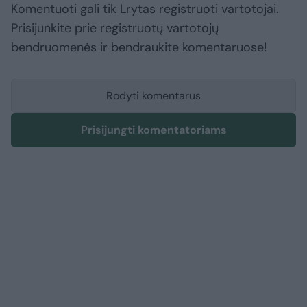
Komentuoti gali tik Lrytas registruoti vartotojai.
Prisijunkite prie registruotų vartotojų
bendruomenės ir bendraukite komentaruose!
Rodyti komentarus
Prisijungti komentatoriams