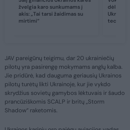
Šalį ginančios Ukrainos karės
Vokietij
žvelgia karo sunkumams į
dėl spar
akis: „Tai tarsi žaidimas su
Ukrainai:
mirtimi“
technišk
JAV pareigūnų teigimu, dar 20 ukrainiečių
pilotų yra pasirengę mokymams anglų kalba.
Jie pridūrė, kad dauguma geriausių Ukrainos
pilotų turėtų likti Ukrainoje, kur jie vykdo
skrydžius sovietų gamybos lėktuvais ir šaudo
prancūziškomis SCALP ir britų „Storm
Shadow“ raketomis.
Ukrainos karinių oro pajėgų aviacijos vadas,