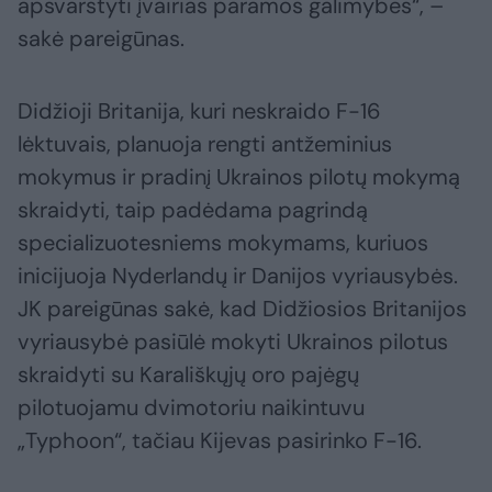
apsvarstyti įvairias paramos galimybes“, –
sakė pareigūnas.
Didžioji Britanija, kuri neskraido F-16
lėktuvais, planuoja rengti antžeminius
mokymus ir pradinį Ukrainos pilotų mokymą
skraidyti, taip padėdama pagrindą
specializuotesniems mokymams, kuriuos
inicijuoja Nyderlandų ir Danijos vyriausybės.
JK pareigūnas sakė, kad Didžiosios Britanijos
vyriausybė pasiūlė mokyti Ukrainos pilotus
skraidyti su Karališkųjų oro pajėgų
pilotuojamu dvimotoriu naikintuvu
„Typhoon“, tačiau Kijevas pasirinko F-16.