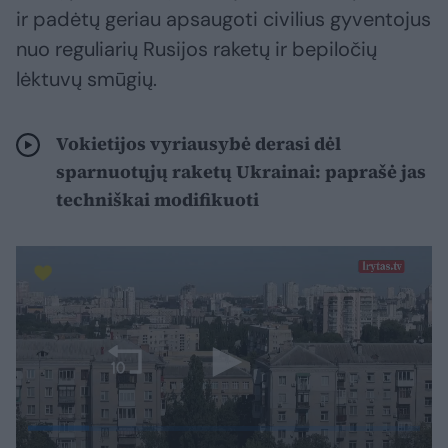
ir padėtų geriau apsaugoti civilius gyventojus
nuo reguliarių Rusijos raketų ir bepiločių
lėktuvų smūgių.
Vokietijos vyriausybė derasi dėl
sparnuotųjų raketų Ukrainai: paprašė jas
techniškai modifikuoti