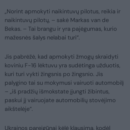
„Norint apmokyti naikintuvų pilotus, reikia ir
naikintuvų pilotų, – sakė Markas van de
Bekas. – Tai brangu ir yra pajėgumas, kurio
mažesnės šalys nelabai turi“.
Jis pabrėžė, kad apmokyti žmogų skraidyti
koviniu F-16 lėktuvu yra sudėtinga užduotis,
kuri turi vykti žingsnis po žingsnio. Jis
palygino tai su mokymusi vairuoti automobilį
– „iš pradžių išmokstate įjungti žibintus,
paskui jį vairuojate automobilių stovėjimo
aikštelėje“.
Ukrainos pareigūnai kėlė klausimą, kodėl