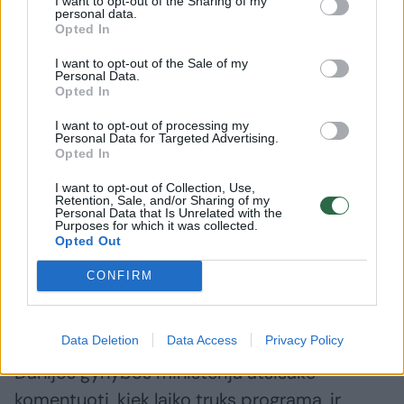
I want to opt-out of the Sharing of my
personal data.
Opted In
I want to opt-out of the Sale of my
Personal Data.
Opted In
I want to opt-out of processing my
Personal Data for Targeted Advertising.
Opted In
Daugiau nuotraukų (2)
I want to opt-out of Collection, Use,
Retention, Sale, and/or Sharing of my
Personal Data that Is Unrelated with the
Purposes for which it was collected.
Opted Out
Vilniaus miesto autobuse iškabintas užrašas, skirtas
paremti NATO narių į Ukrainą siunčiamus naikintuvus F-
CONFIRM
16.
ZumaPress/Scanpix nuotr.
Data Deletion
Data Access
Privacy Policy
Danijos gynybos ministerija atsisakė
komentuoti, kiek laiko truks programa, ir