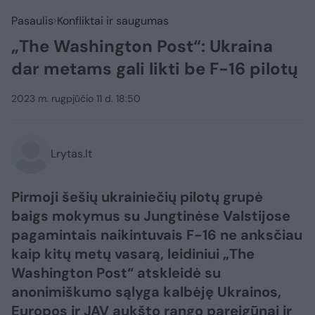
Pasaulis
Konfliktai ir saugumas
„The Washington Post“: Ukraina
dar metams gali likti be F-16 pilotų
2023 m. rugpjūčio 11 d. 18:50
Lrytas.lt
Pirmoji šešių ukrainiečių pilotų grupė
baigs mokymus su Jungtinėse Valstijose
pagamintais naikintuvais F-16 ne anksčiau
kaip kitų metų vasarą, leidiniui „The
Washington Post“ atskleidė su
anonimiškumo sąlyga kalbėję Ukrainos,
Europos ir JAV aukšto rango pareigūnai ir