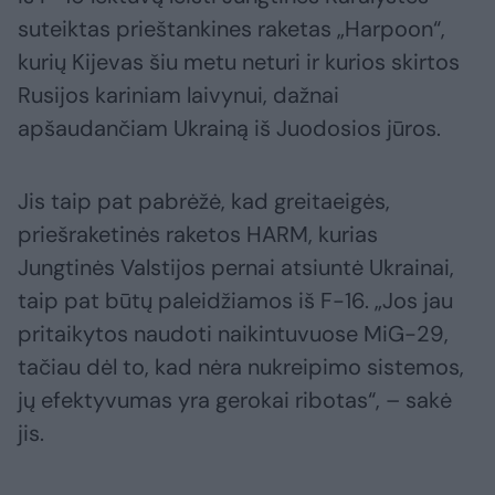
suteiktas prieštankines raketas „Harpoon“,
kurių Kijevas šiu metu neturi ir kurios skirtos
Rusijos kariniam laivynui, dažnai
apšaudančiam Ukrainą iš Juodosios jūros.
Jis taip pat pabrėžė, kad greitaeigės,
priešraketinės raketos HARM, kurias
Jungtinės Valstijos pernai atsiuntė Ukrainai,
taip pat būtų paleidžiamos iš F-16. „Jos jau
pritaikytos naudoti naikintuvuose MiG-29,
tačiau dėl to, kad nėra nukreipimo sistemos,
jų efektyvumas yra gerokai ribotas“, – sakė
jis.