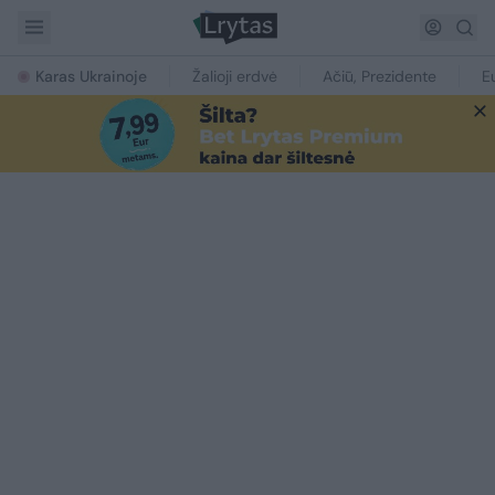
Karas Ukrainoje
Žalioji erdvė
Ačiū, Prezidente
E