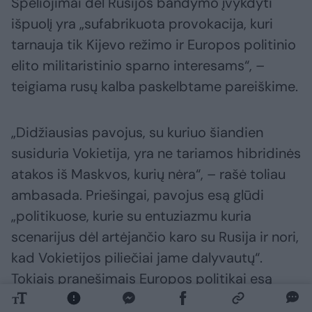
Spėliojimai dėl Rusijos bandymo įvykdyti
išpuolį yra „sufabrikuota provokacija, kuri
tarnauja tik Kijevo režimo ir Europos politinio
elito militaristinio sparno interesams“, –
teigiama rusų kalba paskelbtame pareiškime.
„Didžiausias pavojus, su kuriuo šiandien
susiduria Vokietija, yra ne tariamos hibridinės
atakos iš Maskvos, kurių nėra“, – rašė toliau
ambasada. Priešingai, pavojus esą glūdi
„politikuose, kurie su entuziazmu kuria
scenarijus dėl artėjančio karo su Rusija ir nori,
kad Vokietijos piliečiai jame dalyvautų“.
Tokiais pranešimais Europos politikai esą
siekia tik pateisinti savo paramą Ukrainai.