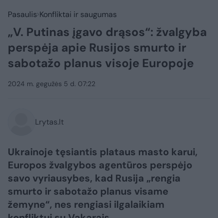
Pasaulis
Konfliktai ir saugumas
„V. Putinas įgavo drąsos“: žvalgyba
perspėja apie Rusijos smurto ir
sabotažo planus visoje Europoje
2024 m. gegužės 5 d. 07:22
Lrytas.lt
Ukrainoje tęsiantis plataus masto karui,
Europos žvalgybos agentūros perspėjo
savo vyriausybes, kad Rusija „rengia
smurto ir sabotažo planus visame
žemyne“, nes rengiasi ilgalaikiam
konfliktui su Vakarais.