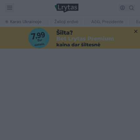
Karas Ukrainoje
Žalioji erdvė
Ačiū, Prezidente
E