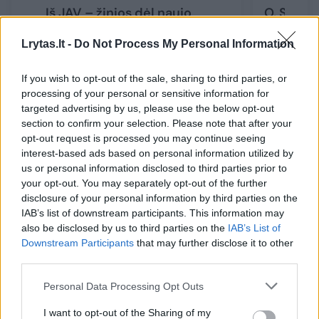
Iš JAV – žinios dėl naujo
O. Schol
gynėjų kontrpuolimo, rusai
prieš vie
Lrytas.lt -
Do Not Process My Personal Information
skelbia užėmę dar vieną
deputatų
kaimą
demokrat
If you wish to opt-out of the sale, sharing to third parties, or
processing of your personal or sensitive information for
targeted advertising by us, please use the below opt-out
section to confirm your selection. Please note that after your
opt-out request is processed you may continue seeing
Pasak vieno aukšto rango Europos
interest-based ads based on personal information utilized by
us or personal information disclosed to third parties prior to
vyriausybės pareigūno, NATO saugumo
your opt-out. You may separately opt-out of the further
tarnybas pasiekia informacija apie „aiškią ir
disclosure of your personal information by third parties on the
IAB’s list of downstream participants. This information may
įtikinamą Rusijos kenkėjišką veiklą“, kuri yra
also be disclosed by us to third parties on the
IAB’s List of
koordinuota ir didelio masto. Jis pridūrė, kad
Downstream Participants
that may further disclose it to other
third parties.
atėjo laikas „didinti informuotumą ir sutelkti
dėmesį“ į Rusijos smurto grėsmę Europos
Personal Data Processing Opt Outs
teritorijoje.
I want to opt-out of the Sharing of my