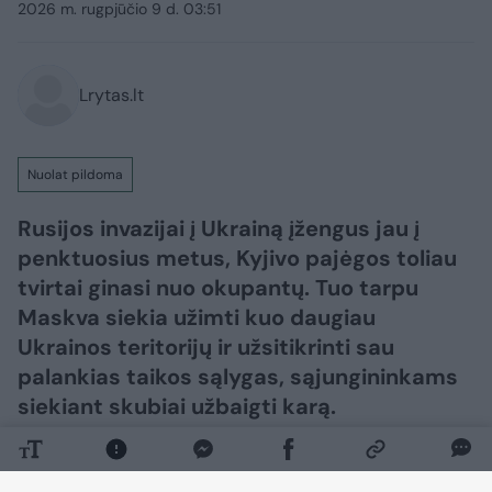
2026 m. rugpjūčio 9 d. 03:51
Lrytas.lt
Nuolat pildoma
Rusijos invazijai į Ukrainą įžengus jau į
penktuosius metus, Kyjivo pajėgos toliau
tvirtai ginasi nuo okupantų. Tuo tarpu
Maskva siekia užimti kuo daugiau
Ukrainos teritorijų ir užsitikrinti sau
palankias taikos sąlygas, sąjungininkams
siekiant skubiai užbaigti karą.​​​​​​​​​​​​​​​​​​​​​​​​​​​