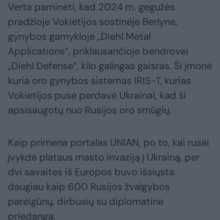
Verta paminėti, kad 2024 m. gegužės
pradžioje Vokietijos sostinėje Berlyne,
gynybos gamykloje „Diehl Metal
Applications“, priklausančioje bendrovei
„Diehl Defense“, kilo galingas gaisras. Ši įmonė
kuria oro gynybos sistemas IRIS-T, kurias
Vokietijos pusė perdavė Ukrainai, kad ši
apsisaugotų nuo Rusijos oro smūgių.
Kaip primena portalas UNIAN, po to, kai rusai
įvykdė plataus masto invaziją į Ukrainą, per
dvi savaites iš Europos buvo išsiųsta
daugiau kaip 600 Rusijos žvalgybos
pareigūnų, dirbusių su diplomatine
priedanga.