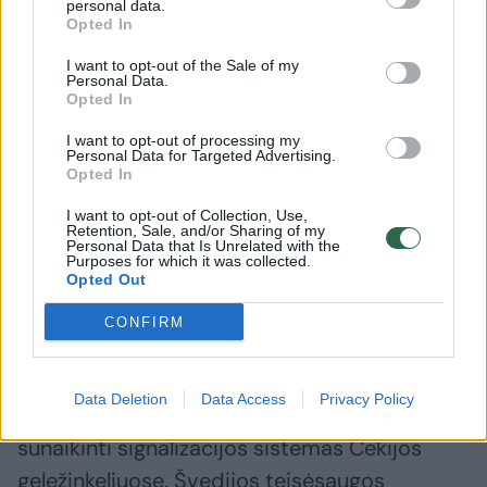
personal data.
Opted In
Analitinio centro „Chatham House“
I want to opt-out of the Sale of my
vyresnysis tyrėjas mano, kad Rusijos
Personal Data.
Opted In
aktyvumas iš tiesų padidėjo. „Šiais tiksliniais
I want to opt-out of processing my
išpuoliais, kuriuos matėme iki šiol, žinoma,
Personal Data for Targeted Advertising.
Opted In
siekiama sukelti neramumus, tačiau jie taip
pat gali būti naudojami dezinformacijai. Ir
I want to opt-out of Collection, Use,
Retention, Sale, and/or Sharing of my
tada Rusija iš šių išpuolių mokosi, jei nori iš
Personal Data that Is Unrelated with the
Purposes for which it was collected.
tiesų imobilizuoti Europą... Tai yra mokymas“,
Opted Out
– savo nuomone dalijosi ekspertas.
CONFIRM
Balandžio mėnesį Švedijos transporto
Data Deletion
Data Access
Privacy Policy
ministras pranešė, kad Rusija bandė
sunaikinti signalizacijos sistemas Čekijos
geležinkeliuose. Švedijos teisėsaugos