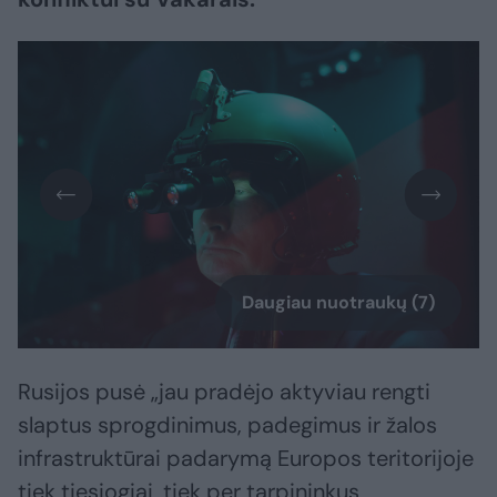
Daugiau nuotraukų (7)
Rusijos pusė „jau pradėjo aktyviau rengti
slaptus sprogdinimus, padegimus ir žalos
infrastruktūrai padarymą Europos teritorijoje
tiek tiesiogiai, tiek per tarpininkus,