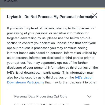
Ruože.
Gegužės 20 d. TBT vyriausiasis prokuroras
Lrytas.lt -
Do Not Process My Personal Information
Karinas Khanas pareiškė, kad prašys teismo
If you wish to opt-out of the sale, sharing to third parties, or
išduoti Izraelio ministro pirmininko Benjamino
processing of your personal or sensitive information for
Netanyahu, gynybos ministro Yoavo Galanto
targeted advertising by us, please use the below opt-out
ir „Hamas“ teroristų vadų Yahya Sinwaro,
section to confirm your selection. Please note that after your
opt-out request is processed you may continue seeing
Muhammado Deifo ir Ismailo Haniyeh arešto
interest-based ads based on personal information utilized by
orderius.
us or personal information disclosed to third parties prior to
your opt-out. You may separately opt-out of the further
disclosure of your personal information by third parties on the
IAB’s list of downstream participants. This information may
Izraelis
„Hamas“
Palestina
Rodyti daugiau žymių
also be disclosed by us to third parties on the
IAB’s List of
Downstream Participants
that may further disclose it to other
third parties.
Komentuoti po šiuo straipsniu
Personal Data Processing Opt Outs