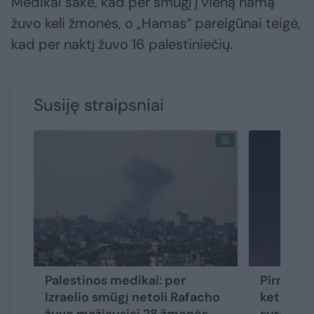
Medikai sakė, kad per smūgį į vieną namą
žuvo keli žmonės, o „Hamas“ pareigūnai teigė,
kad per naktį žuvo 16 palestiniečių.
Susiję straipsniai
Palestinos medikai: per
Pirmą ka
Izraelio smūgį netoli Rafacho
keturis 