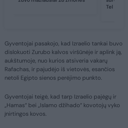
žuvo mažiausiai 28 žmonės
surengė 
Tel Avivą
Gyventojai pasakojo, kad Izraelio tankai buvo
dislokuoti Zurubo kalvos viršūnėje ir aplink ją,
aukštumoje, nuo kurios atsiveria vakarų
Rafachas, ir pajudėjo iš vietovės, esančios
netoli Egipto sienos perėjimo punkto.
Gyventojai teigė, kad tarp Izraelio pajėgų ir
„Hamas“ bei „Islamo džihado“ kovotojų vyko
įnirtingos kovos.