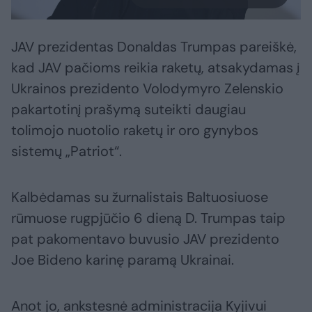
JAV prezidentas Donaldas Trumpas pareiškė,
kad JAV pačioms reikia raketų, atsakydamas į
Ukrainos prezidento Volodymyro Zelenskio
pakartotinį prašymą suteikti daugiau
tolimojo nuotolio raketų ir oro gynybos
sistemų „Patriot“.
Kalbėdamas su žurnalistais Baltuosiuose
rūmuose rugpjūčio 6 dieną D. Trumpas taip
pat pakomentavo buvusio JAV prezidento
Joe Bideno karinę paramą Ukrainai.
Anot jo, ankstesnė administracija Kyjivui