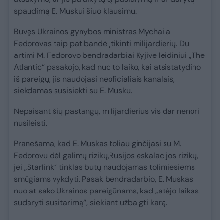
spaudimą E. Muskui šiuo klausimu.
Buvęs Ukrainos gynybos ministras Mychaila
Fedorovas taip pat bandė įtikinti milijardierių. Du
artimi M. Fedorovo bendradarbiai Kyjive leidiniui „The
Atlantic“ pasakojo, kad nuo to laiko, kai atsistatydino
iš pareigų, jis naudojasi neoficialiais kanalais,
siekdamas susisiekti su E. Musku.
Nepaisant šių pastangų, milijardierius vis dar nenori
nusileisti.
Pranešama, kad E. Muskas toliau ginčijasi su M.
Fedorovu dėl galimų rizikų,Rusijos eskalacijos rizikų,
jei „Starlink“ tinklas būtų naudojamas tolimiesiems
smūgiams vykdyti. Pasak bendradarbio, E. Muskas
nuolat sako Ukrainos pareigūnams, kad „atėjo laikas
sudaryti susitarimą“, siekiant užbaigti karą.