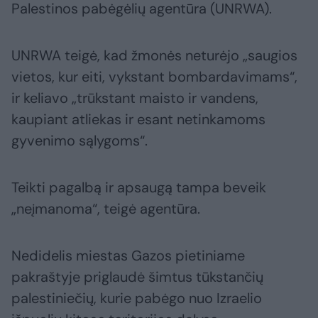
Palestinos pabėgėlių agentūra (UNRWA).
UNRWA teigė, kad žmonės neturėjo „saugios
vietos, kur eiti, vykstant bombardavimams“,
ir keliavo „trūkstant maisto ir vandens,
kaupiant atliekas ir esant netinkamoms
gyvenimo sąlygoms“.
Teikti pagalbą ir apsaugą tampa beveik
„neįmanoma“, teigė agentūra.
Nedidelis miestas Gazos pietiniame
pakraštyje priglaudė šimtus tūkstančių
palestiniečių, kurie pabėgo nuo Izraelio