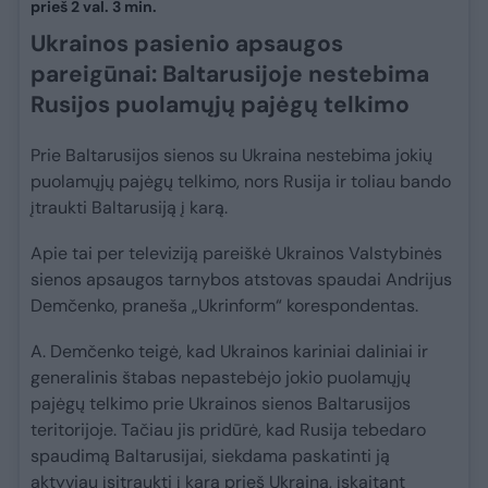
prieš 2 val. 3 min.
Ukrainos pasienio apsaugos
pareigūnai: Baltarusijoje nestebima
Rusijos puolamųjų pajėgų telkimo
Prie Baltarusijos sienos su Ukraina nestebima jokių
puolamųjų pajėgų telkimo, nors Rusija ir toliau bando
įtraukti Baltarusiją į karą.
Apie tai per televiziją pareiškė Ukrainos Valstybinės
sienos apsaugos tarnybos atstovas spaudai Andrijus
Demčenko, praneša „Ukrinform“ korespondentas.
A. Demčenko teigė, kad Ukrainos kariniai daliniai ir
generalinis štabas nepastebėjo jokio puolamųjų
pajėgų telkimo prie Ukrainos sienos Baltarusijos
teritorijoje. Tačiau jis pridūrė, kad Rusija tebedaro
spaudimą Baltarusijai, siekdama paskatinti ją
aktyviau įsitraukti į karą prieš Ukrainą, įskaitant