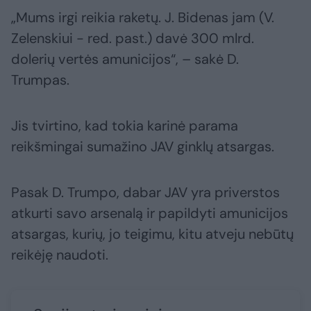
„Mums irgi reikia raketų. J. Bidenas jam (V.
Zelenskiui - red. past.) davė 300 mlrd.
dolerių vertės amunicijos“, – sakė D.
Trumpas.
Jis tvirtino, kad tokia karinė parama
reikšmingai sumažino JAV ginklų atsargas.
Pasak D. Trumpo, dabar JAV yra priverstos
atkurti savo arsenalą ir papildyti amunicijos
atsargas, kurių, jo teigimu, kitu atveju nebūtų
reikėję naudoti.