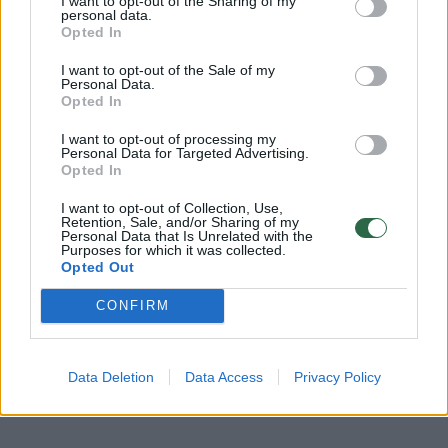
I want to opt-out of the Sharing of my
Komentuoti gali tik Lrytas registruoti vartotojai.
personal data.
Opted In
Prisijunkite prie registruotų vartotojų
bendruomenės ir bendraukite komentaruose!
I want to opt-out of the Sale of my
Personal Data.
Opted In
I want to opt-out of processing my
Rodyti komentarus
Personal Data for Targeted Advertising.
Opted In
Prisijungti komentatoriams
I want to opt-out of Collection, Use,
Retention, Sale, and/or Sharing of my
Personal Data that Is Unrelated with the
Purposes for which it was collected.
Opted Out
CONFIRM
Data Deletion
Data Access
Privacy Policy