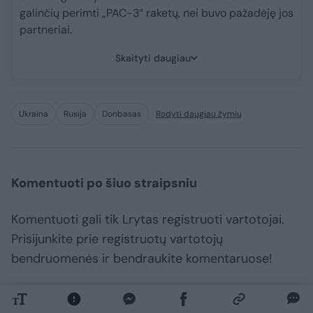
galinčių perimti „PAC-3“ raketų, nei buvo pažadėję jos
partneriai.
Skaityti daugiau
Ukraina
Rusija
Donbasas
Rodyti daugiau žymių
Komentuoti po šiuo straipsniu
Komentuoti gali tik Lrytas registruoti vartotojai.
Prisijunkite prie registruotų vartotojų
bendruomenės ir bendraukite komentaruose!
Rodyti komentarus