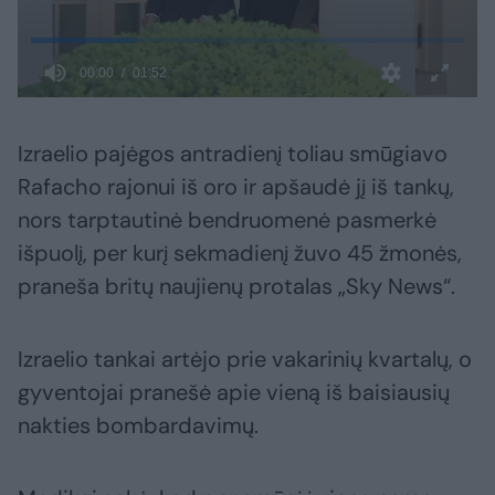
Izraelio pajėgos antradienį toliau smūgiavo
Rafacho rajonui iš oro ir apšaudė jį iš tankų,
nors tarptautinė bendruomenė pasmerkė
išpuolį, per kurį sekmadienį žuvo 45 žmonės,
praneša britų naujienų protalas „Sky News“.
Izraelio tankai artėjo prie vakarinių kvartalų, o
gyventojai pranešė apie vieną iš baisiausių
nakties bombardavimų.