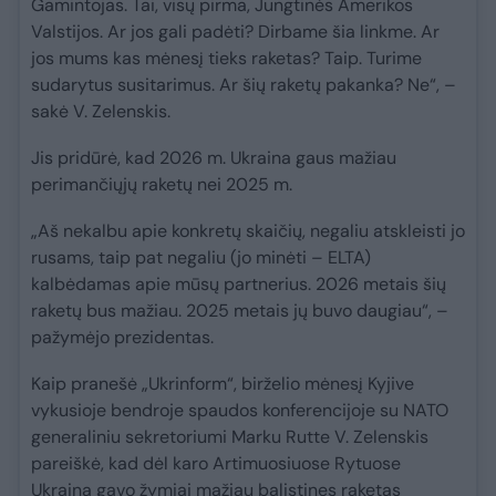
Gamintojas. Tai, visų pirma, Jungtinės Amerikos
Valstijos. Ar jos gali padėti? Dirbame šia linkme. Ar
jos mums kas mėnesį tieks raketas? Taip. Turime
sudarytus susitarimus. Ar šių raketų pakanka? Ne“, –
sakė V. Zelenskis.
Jis pridūrė, kad 2026 m. Ukraina gaus mažiau
perimančiųjų raketų nei 2025 m.
„Aš nekalbu apie konkretų skaičių, negaliu atskleisti jo
rusams, taip pat negaliu (jo minėti – ELTA)
kalbėdamas apie mūsų partnerius. 2026 metais šių
raketų bus mažiau. 2025 metais jų buvo daugiau“, –
pažymėjo prezidentas.
Kaip pranešė „Ukrinform“, birželio mėnesį Kyjive
vykusioje bendroje spaudos konferencijoje su NATO
generaliniu sekretoriumi Marku Rutte V. Zelenskis
pareiškė, kad dėl karo Artimuosiuose Rytuose
Ukraina gavo žymiai mažiau balistines raketas