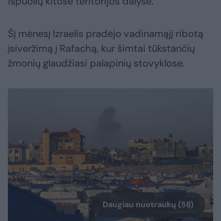
išpuolių kitose teritorijos dalyse.
Šį mėnesį Izraelis pradėjo vadinamąjį ribotą
įsiveržimą į Rafachą, kur šimtai tūkstančių
žmonių glaudžiasi palapinių stovyklose.
Daugiau nuotraukų (58)