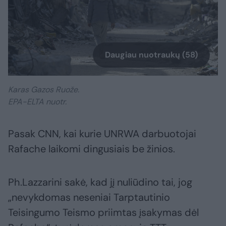
Daugiau nuotraukų (58)
Karas Gazos Ruože.
EPA-ELTA nuotr.
Pasak CNN, kai kurie UNRWA darbuotojai
Rafache laikomi dingusiais be žinios.
Ph.Lazzarini sakė, kad jį nuliūdino tai, jog
„nevykdomas neseniai Tarptautinio
Teisingumo Teismo priimtas įsakymas dėl