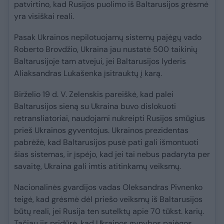
patvirtino, kad Rusijos puolimo iš Baltarusijos grėsmė
yra visiškai reali.
Pasak Ukrainos nepilotuojamų sistemų pajėgų vado
Roberto Brovdžio, Ukraina jau nustatė 500 taikinių
Baltarusijoje tam atvejui, jei Baltarusijos lyderis
Aliaksandras Lukašenka įsitrauktų į karą.
Birželio 19 d. V. Zelenskis pareiškė, kad palei
Baltarusijos sieną su Ukraina buvo dislokuoti
retransliatoriai, naudojami nukreipti Rusijos smūgius
prieš Ukrainos gyventojus. Ukrainos prezidentas
pabrėžė, kad Baltarusijos pusė pati gali išmontuoti
šias sistemas, ir įspėjo, kad jei tai nebus padaryta per
savaitę, Ukraina gali imtis atitinkamų veiksmų.
Nacionalinės gvardijos vadas Oleksandras Pivnenko
teigė, kad grėsmė dėl priešo veiksmų iš Baltarusijos
būtų reali, jei Rusija ten sutelktų apie 70 tūkst. karių.
Tačiau jis pridūrė, kad Ukrainos gynybos pajėgos