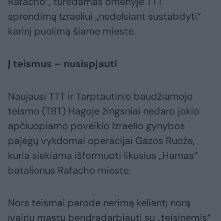
Rafacho“, turėdamas omenyje TTT
sprendimą Izraeliui „nedelsiant sustabdyti“
karinį puolimą šiame mieste.
Į teismus – nusispjauti
Naujausi TTT ir Tarptautinio baudžiamojo
teismo (TBT) Hagoje žingsniai nedaro jokio
apčiuopiamo poveikio Izraelio gynybos
pajėgų vykdomai operacijai Gazos Ruože,
kuria siekiama išformuoti likusius „Hamas“
batalionus Rafacho mieste.
Nors teismai parodė nerimą keliantį norą
įvairiu mastu bendradarbiauti su „teisinėmis“