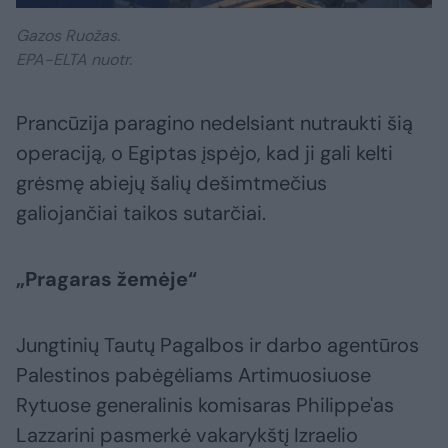
Gazos Ruožas.
EPA-ELTA nuotr.
Prancūzija paragino nedelsiant nutraukti šią
operaciją, o Egiptas įspėjo, kad ji gali kelti
grėsmę abiejų šalių dešimtmečius
galiojančiai taikos sutarčiai.
„Pragaras žemėje“
Jungtinių Tautų Pagalbos ir darbo agentūros
Palestinos pabėgėliams Artimuosiuose
Rytuose generalinis komisaras Philippe'as
Lazzarini pasmerkė vakarykštį Izraelio