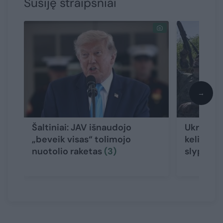
Susiję straipsniai
→
Šaltiniai: JAV išnaudojo
Ukrainos
„beveik visas“ tolimojo
keliantis
nuotolio raketas
(3)
slypi
(8)