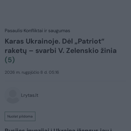
Pasaulis
Konfliktai ir saugumas
Karas Ukrainoje. Dėl „Patriot“
raketų – svarbi V. Zelenskio žinia
(5)
2026 m. rugpjūčio 8 d. 05:16
Lrytas.lt
Nuolat pildoma
Rusijos invazijai į Ukrainą įžengus jau į