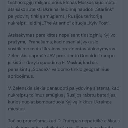
technologijų milijardierius Elonas Muskas šiuo metu
atsisako suteikti Ukrainai leidimą naudoti „Starlink“
palydovinį tinklą smūgiams į Rusijos teritoriją
nukreipti, leidinį „The Atlantic“ cituoja „Kyiv Post“.
Atsisakymas pareikštas nepaisant tiesioginių Kyjivo
prašymų. Pranešama, kad neseniai įvykusio
susitikimo metu Ukrainos prezidentas Volodymyras
Zelenskis paprašė JAV prezidento Donaldo Trumpo
įsikišti ir daryti spaudimą E. Muskui, kad šis
panaikintų „SpaceX“ valdomo tinklo geografinius
apribojimus.
V. Zelenskis siekia panaudoti palydovinę sistemą, kad
nukreiptų tolimus smūgius į Rusijos raketų baterijas,
kurios nuolat bombarduoja Kyjivą ir kitus Ukrainos
miestus.
Tačiau pranešama, kad D. Trumpas nepateikė aiškaus
atsakymo, ar jis palaikytų šį pasiūlymą ir ar darytų