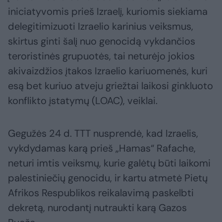
iniciatyvomis prieš Izraelį, kuriomis siekiama
delegitimizuoti Izraelio karinius veiksmus,
skirtus ginti šalį nuo genocidą vykdančios
teroristinės grupuotės, tai neturėjo jokios
akivaizdžios įtakos Izraelio kariuomenės, kuri
esą bet kuriuo atveju griežtai laikosi ginkluoto
konflikto įstatymų (LOAC), veiklai.
Gegužės 24 d. TTT nusprendė, kad Izraelis,
vykdydamas karą prieš „Hamas“ Rafache,
neturi imtis veiksmų, kurie galėtų būti laikomi
palestiniečių genocidu, ir kartu atmetė Pietų
Afrikos Respublikos reikalavimą paskelbti
dekretą, nurodantį nutraukti karą Gazos