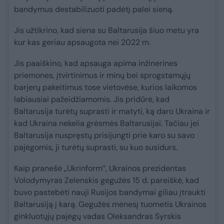
bandymus destabilizuoti padėtį palei sieną.
Jis užtikrino, kad siena su Baltarusija šiuo metu yra
kur kas geriau apsaugota nei 2022 m.
Jis paaiškino, kad apsauga apima inžinerines
priemones, įtvirtinimus ir minų bei sprogstamųjų
barjerų pakeitimus tose vietovėse, kurios laikomos
labiausiai pažeidžiamomis. Jis pridūrė, kad
Baltarusija turėtų suprasti ir matyti, ką daro Ukraina ir
kad Ukraina nekelia grėsmės Baltarusijai. Tačiau jei
Baltarusija nuspręstų prisijungti prie karo su savo
pajėgomis, ji turėtų suprasti, su kuo susidurs.
Kaip pranešė „Ukrinform“, Ukrainos prezidentas
Volodymyras Zelenskis gegužės 15 d. pareiškė, kad
buvo pastebėti nauji Rusijos bandymai giliau įtraukti
Baltarusiją į karą. Gegužės mėnesį tuometis Ukrainos
ginkluotųjų pajėgų vadas Oleksandras Syrskis