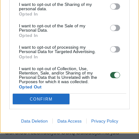
I want to opt-out of the Sharing of my
personal data.
Opted In
I want to opt-out of the Sale of my
Personal Data.
Opted In
JAV po Izraelio smūgio
Į tarptau
I want to opt-out of processing my
pabėgėlių stovyklai nekeis
nusispjau
Personal Data for Targeted Advertising.
Opted In
savo kurso Izraelio atžvilgiu
pasiekė 
vaizdus 
I want to opt-out of Collection, Use,
žemėje“
Retention, Sale, and/or Sharing of my
Personal Data that Is Unrelated with the
Purposes for which it was collected.
Opted Out
CONFIRM
Keletas diplomatų naujienų agentūrai „dpa“
Data Deletion
Data Access
Privacy Policy
sakė, kad kai kurie tarybos nariai siekia, jog
dėl šios rezoliucijos būtų balsuojama jau