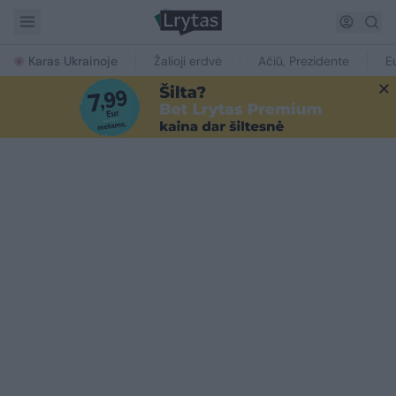
Karas Ukrainoje
Žalioji erdvė
Ačiū, Prezidente
E