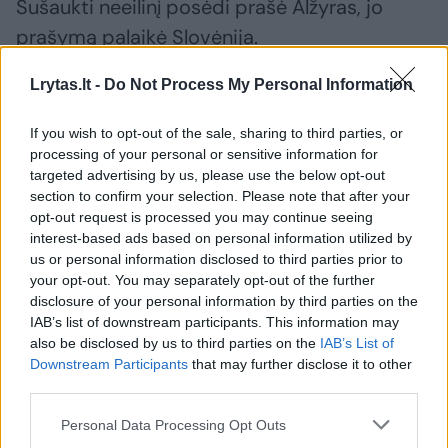
Sušaukti neeilinį posėdi prašė Alžyras, jo
prašymą palaikė Slovėnija.
Lrytas.lt -
Do Not Process My Personal Information
Alžyro parengtame rezoliucijos projekte
reikalaujama tuojau pat nutraukti karines
If you wish to opt-out of the sale, sharing to third parties, or
processing of your personal or sensitive information for
operacijas ir paskelbti paliaubas Gazos
targeted advertising by us, please use the below opt-out
Ruože. Be to, reikalaujama, kad Palestinos
section to confirm your selection. Please note that after your
opt-out request is processed you may continue seeing
smogikų organizacija „Hamas“ paleistų visus
interest-based ads based on personal information utilized by
įkaitus.
us or personal information disclosed to third parties prior to
your opt-out. You may separately opt-out of the further
disclosure of your personal information by third parties on the
IAB’s list of downstream participants. This information may
Susiję straipsniai
also be disclosed by us to third parties on the
IAB’s List of
Downstream Participants
that may further disclose it to other
third parties.
Personal Data Processing Opt Outs