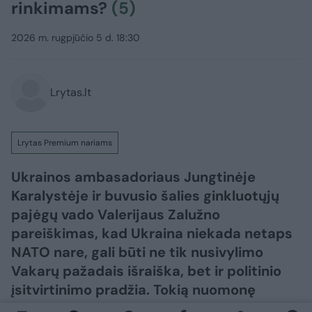
rinkimams?
(5)
2026 m. rugpjūčio 5 d. 18:30
Lrytas.lt
Lrytas Premium nariams
Ukrainos ambasadoriaus Jungtinėje
Karalystėje ir buvusio šalies ginkluotųjų
pajėgų vado Valerijaus Zalužno
pareiškimas, kad Ukraina niekada netaps
NATO nare, gali būti ne tik nusivylimo
Vakarų pažadais išraiška, bet ir politinio
įsitvirtinimo pradžia. Tokią nuomonę
„Lietuvos ryto“ televizijos laidoje „Nauja