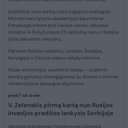
Susitikime, kuris turėtų įvykti rugpjūčio pabaigoje
Miurviko karo laivyno akademijoje šiauriniame
Flensburgo mieste prie Danijos sienos, dalyvaus
ministrai iš Rytų Europos ES valstybių narių ir Baltijos
jūros pakrantės valstybių.
Pakviesti Baltijos valstybių, Lenkijos, Švedijos,
Norvegijos ir Danijos vidaus reikalų ministrai.
Pasak ministerijos, susitikimo tikslas – suderinti
bendrą gynybos strategiją kovai su dronais ir kritinės
infrastruktūros apsaugos stiprinimui.
prieš 7 val. 6 min.
V. Zelenskis pirmą kartą nuo Rusijos
invazijos pradžios lankysis Serbijoje
Ukrainos prezidentas Volodymyras Zelenskis