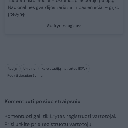
Tada 95 ukrainiečiai – Ukrainos ginkluotųjų pajėgų,
Nacionalinės gvardijos kariškiai ir pasieniečiai – grįžo
į tėvynę.
Skaityti daugiau
Rusija
Ukraina
Karo studijų institutas (ISW)
Rodyti daugiau žymių
Komentuoti po šiuo straipsniu
Komentuoti gali tik Lrytas registruoti vartotojai.
Prisijunkite prie registruotų vartotojų