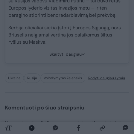
su Rusijos vadovu Vladimiru Putinu – tai buvo retas
Europos lyderio vizitas invazijos metu – ir ten
paragino stiprinti bendradarbiavimą bei prekybą.
Serbija oficialiai siekia įstoti į Europos Sąjungą, nors
Briuselis neigiamai vertina jos palaikomus šiltus
ryšius su Maskva.
Skaityti daugiau
Ukraina
Rusija
Volodymyras Zelenskis
Rodyti daugiau žymių
Komentuoti po šiuo straipsniu
Komentuoti gali tik Lrytas registruoti vartotojai.
Prisijunkite prie registruotų vartotojų