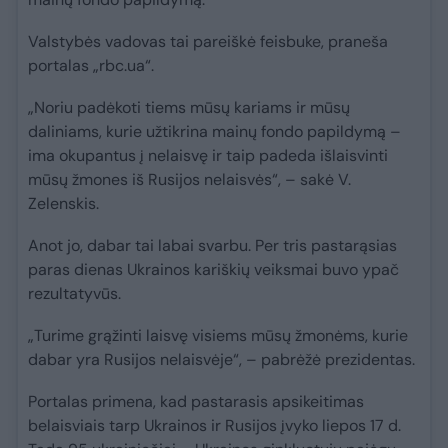
Valstybės vadovas tai pareiškė feisbuke, praneša
portalas „rbc.ua“.
„Noriu padėkoti tiems mūsų kariams ir mūsų
daliniams, kurie užtikrina mainų fondo papildymą –
ima okupantus į nelaisvę ir taip padeda išlaisvinti
mūsų žmones iš Rusijos nelaisvės“, – sakė V.
Zelenskis.
Anot jo, dabar tai labai svarbu. Per tris pastarąsias
paras dienas Ukrainos kariškių veiksmai buvo ypač
rezultatyvūs.
„Turime grąžinti laisvę visiems mūsų žmonėms, kurie
dabar yra Rusijos nelaisvėje“, – pabrėžė prezidentas.
Portalas primena, kad pastarasis apsikeitimas
belaisviais tarp Ukrainos ir Rusijos įvyko liepos 17 d.