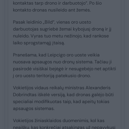
kontaktas tarp drono ir darbuotojo“. Po šio
kontakto dronas nusileido ant žemės.
Pasak leidinio „Bild“, vienas oro uosto
darbuotojas sugriebė žemai kybojusį droną ir jį
nuleido. Vyras tuo metu nežinojo, kad rankose
laiko sprogstamąjį įtaisą.
Pranešama, kad Leipcigo oro uoste veikia
nuosava apsaugos nuo dronų sistema. Tačiau ji
pasirodė visiškai bejėgė ir nesugebėjo net aptikti
į oro uosto teritoriją patekusio drono.
Vokietijos vidaus reikalų ministras Alexanderis
Dobrindtas iškėlė versiją, kad dronas galėjo būti
specialiai modifikuotas taip, kad apeitų tokias
apsaugos sistemas.
Vokietijos žiniasklaidos duomenimis, kol kas
neaišku, kas konkrečiai atsakingas už nepavykusį