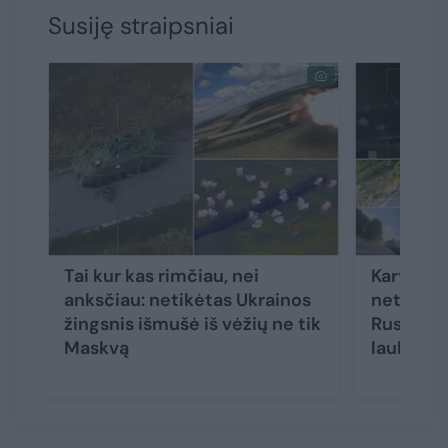
Susiję straipsniai
Tai kur kas rimčiau, nei
Karybos 
anksčiau: netikėtas Ukrainos
netikėtą 
žingsnis išmušė iš vėžių ne tik
Rusiją: ko
Maskvą
laukti iš