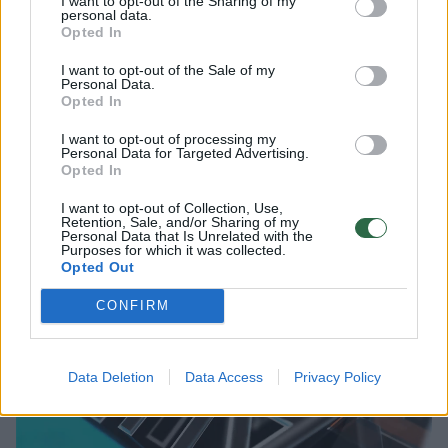
I want to opt-out of the Sharing of my
personal data.
Ukrainos valdžios institucijos trečiadienį
Opted In
pranešė, kad naktį per Rusijos raketų ir dronų
I want to opt-out of the Sale of my
smūgius Kyjive ir aplinkiniame regione žuvo
Personal Data.
Opted In
mažiausiai 17 žmonių, o dar per 40 buvo
I want to opt-out of processing my
sužeista.
Personal Data for Targeted Advertising.
Opted In
V. Zalužno pasisakymą laiko bandymu
I want to opt-out of Collection, Use,
Retention, Sale, and/or Sharing of my
įsitvirtinti Ukrainos politikoje: jis yra
Personal Data that Is Unrelated with the
Purposes for which it was collected.
neteisus
Opted Out
CONFIRM
Data Deletion
Data Access
Privacy Policy