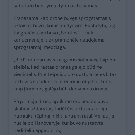
sabotažo bandymą. Tyrimas tęsiamas.
Pranešama, kad drone buvęs sprogstamasis
užtaisas buvo „kumščio dydžio“. Bustatyta, jog
tai greičiausiai buvo „Semtex“ – tiek
kariuomenėje, tiek pramonėje naudojama
sprogstamoji medžiaga.
„Bild“, remdamasis saugumo šaltiniais, taip pat
skelbia, kad rastas dronas galėjo būti ne
vienintelis. Prie Leipcigo oro uosto artėjęs kitas
lėktuvas susidūrė su nežinomu objektu, kuris,
kaip įtariama, galėjo būti dar vienas dronas.
Po pirmojo drono aptikimo oro uostas buvo
skubiai uždarytas, todėl šis lėktuvas turėjo
nutraukti tūpimą ir kilti antram ratui. Vėliau jis
nusileido Hanoveryje, kur buvo nustatyta
nedidelių apgadinimų.