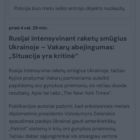
Policija šiuo metu ieško antrojo objekto nuolaužų.
prieš 4 val. 29 min.
Rusijai intensyvinant raketų smūgius
Ukrainoje – Vakarų abejingumas:
„Situacija yra kritinė“
Rusija intensyvina raketų smūgius Ukrainoje, tačiau
Kyjivo prašymai Vakarų partneriams suteikti
papildomų oro gynybos priemonių vis rečiau duoda
rezultatų. Apie tai rašo „The New York Times“.
Publikacijos autoriai pažymi, kad ankstesniais metais
diplomatinis prezidento Volodymyro Zelenskio
spaudimas padėjo Ukrainai gauti amerikietiškų
„Patriot“ sistemų ir kitų oro gynybos priemonių.
Tačiau dabar sąjungininkai vis atsargiau vertina