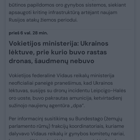
būtinos papildomos oro gynybos sistemos, siekiant
apsaugoti kritinę infrastruktūrą artėjant naujam
Rusijos atakų žiemos periodui.
prieš 6 val. 28 min.
Vokietijos ministerija: Ukrainos
lėktuve, prie kurio buvo rastas
dronas, šaudmenų nebuvo
Vokietijos federalinė Vidaus reikalų ministerija
neoficialiai paneigė pranešimus, kad Ukrainos
lėktuvas, susijęs su dronų incidentu Leipcigo-Halės
oro uoste, buvo pakrautas amunicija, ketvirtadienį
sužinojo naujienų agentūra „dpa“.
Per informacinį susitikimą su Bundestago (žemųjų
parlamento rūmų) frakcijų koordinatoriais, kuriame
dalyvavo Vidaus reikalų ir gynybos komitetų nariai,