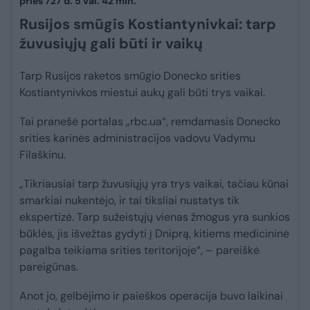
prieš 727 d. 5 val. 42 min.
Rusijos smūgis Kostiantynivkai: tarp
žuvusiųjų gali būti ir vaikų
Tarp Rusijos raketos smūgio Donecko srities
Kostiantynivkos miestui aukų gali būti trys vaikai.
Tai pranešė portalas „rbc.ua“, remdamasis Donecko
srities karinės administracijos vadovu Vadymu
Filaškinu.
„Tikriausiai tarp žuvusiųjų yra trys vaikai, tačiau kūnai
smarkiai nukentėjo, ir tai tiksliai nustatys tik
ekspertizė. Tarp sužeistųjų vienas žmogus yra sunkios
būklės, jis išvežtas gydyti į Dniprą, kitiems medicininė
pagalba teikiama srities teritorijoje“, – pareiškė
pareigūnas.
Anot jo, gelbėjimo ir paieškos operacija buvo laikinai