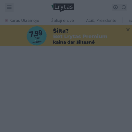
Karas Ukrainoje
Žalioji erdvė
Ačiū, Prezidente
E