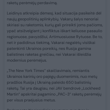
raketų perėmėjų perdavimą.
Leidinys atkreipia dėmesį, kad situacija pasikeitė dėl
naujų geopolitinių aplinkybių. Vakarų šalys nenoriai
skiriasi su raketomis, kurių gali prireikti joms pačioms,
ypač atsižvelgiant į konfliktus iškart keliuose pasaulio
regionuose, pavyzdžiui, Artimuosiuose Rytuose. Be to,
net ir padidinus tiekimą, Vakarai negalėtų visiškai
patenkinti Ukrainos poreikių, nes Rusija gamina
balistines raketas greičiau, nei Vakarai išleidžia
modernius perėmėjus.
„The New York Times“ skaičiavimais, remiantis
Ukrainos karinių oro pajėgų duomenimis, nuo metų
pradžios Rusija į Ukrainą paleido 650 balistinių
raketų. Tai yra daugiau, nei JAV bendrovė „Lockheed
Martin“ apskritai pagamino „PAC-3“ raketų perėmėjų
per visus praėjusius metus.