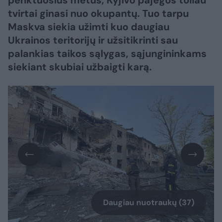
penktuosius metus, Kyjivo pajėgos toliau
tvirtai ginasi nuo okupantų. Tuo tarpu
Maskva siekia užimti kuo daugiau
Ukrainos teritorijų ir užsitikrinti sau
palankias taikos sąlygas, sąjungininkams
siekiant skubiai užbaigti karą.​​​​​​​​​​​​​​​​​​​​​​​​​​​
Daugiau nuotraukų (37)