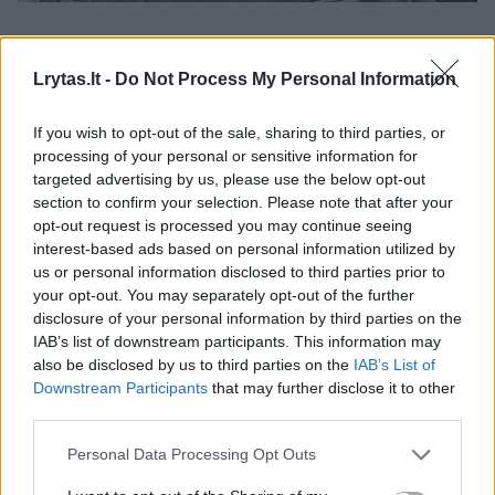
Po Rusijos smūgių, kurie per naktį pražudė 17
žmonių, Ukrainos prezidentas Volodymyras
Lrytas.lt -
Do Not Process My Personal Information
Zelenskis trečiadienį paragino sąjungininkus
If you wish to opt-out of the sale, sharing to third parties, or
atsiųsti daugiau antibalistinių oro gynybos
processing of your personal or sensitive information for
priemonių.
targeted advertising by us, please use the below opt-out
section to confirm your selection. Please note that after your
opt-out request is processed you may continue seeing
„Balistinių raketų perėmėjai galėjo išgelbėti
interest-based ads based on personal information utilized by
us or personal information disclosed to third parties prior to
šiandien žuvusių žmonių gyvybes. Labai
your opt-out. You may separately opt-out of the further
svarbu, kad partneriai suprastų, jog jų
disclosure of your personal information by third parties on the
IAB’s list of downstream participants. This information may
tiekimo vėlavimai arba nesugebėjimas
also be disclosed by us to third parties on the
IAB’s List of
parūpinti antibalistinių priemonių lemia
Downstream Participants
that may further disclose it to other
third parties.
tokias siaubingas aukas ir sugriovimus“, –
socialiniuose tinkluose pareiškė V. Zelenskis.
Personal Data Processing Opt Outs