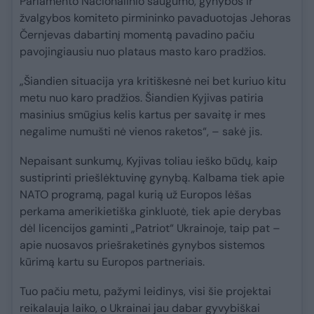
Parlamento Nacionalinio saugumo, gynybos ir
žvalgybos komiteto pirmininko pavaduotojas Jehoras
Černjevas dabartinį momentą pavadino pačiu
pavojingiausiu nuo plataus masto karo pradžios.
„Šiandien situacija yra kritiškesnė nei bet kuriuo kitu
metu nuo karo pradžios. Šiandien Kyjivas patiria
masinius smūgius kelis kartus per savaitę ir mes
negalime numušti nė vienos raketos“, – sakė jis.
Nepaisant sunkumų, Kyjivas toliau ieško būdų, kaip
sustiprinti priešlėktuvinę gynybą. Kalbama tiek apie
NATO programą, pagal kurią už Europos lėšas
perkama amerikietiška ginkluotė, tiek apie derybas
dėl licencijos gaminti „Patriot“ Ukrainoje, taip pat –
apie nuosavos priešraketinės gynybos sistemos
kūrimą kartu su Europos partneriais.
Tuo pačiu metu, pažymi leidinys, visi šie projektai
reikalauja laiko, o Ukrainai jau dabar gyvybiškai