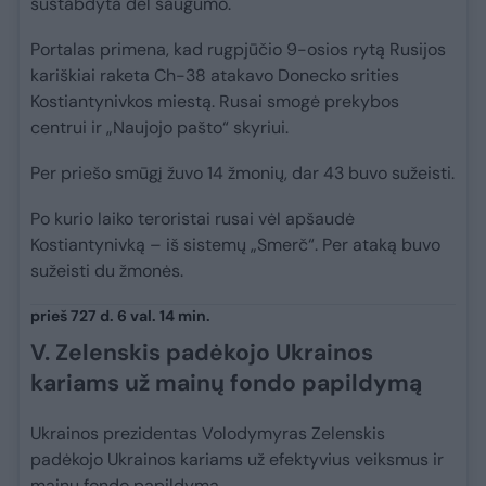
sustabdyta dėl saugumo.
Portalas primena, kad rugpjūčio 9-osios rytą Rusijos
kariškiai raketa Ch-38 atakavo Donecko srities
Kostiantynivkos miestą. Rusai smogė prekybos
centrui ir „Naujojo pašto“ skyriui.
Per priešo smūgį žuvo 14 žmonių, dar 43 buvo sužeisti.
Po kurio laiko teroristai rusai vėl apšaudė
Kostiantynivką – iš sistemų „Smerč“. Per ataką buvo
sužeisti du žmonės.
prieš 727 d. 6 val. 14 min.
V. Zelenskis padėkojo Ukrainos
kariams už mainų fondo papildymą
Ukrainos prezidentas Volodymyras Zelenskis
padėkojo Ukrainos kariams už efektyvius veiksmus ir
mainų fondo papildymą.