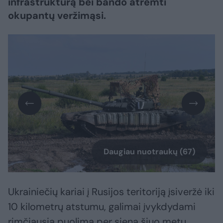
infrastruktūrą bei bando atremti
okupantų veržimąsi.
Daugiau nuotraukų (67)
Ukrainiečių kariai į Rusijos teritoriją įsiveržė iki
10 kilometrų atstumu, galimai įvykdydami
rimčiausią puolimą per sieną šiuo metu