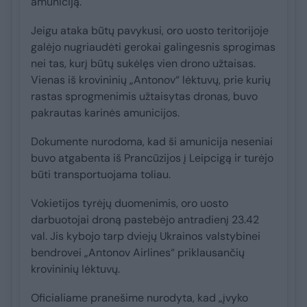
amuniciją.
Jeigu ataka būtų pavykusi, oro uosto teritorijoje
galėjo nugriaudėti gerokai galingesnis sprogimas
nei tas, kurį būtų sukėlęs vien drono užtaisas.
Vienas iš krovininių „Antonov“ lėktuvų, prie kurių
rastas sprogmenimis užtaisytas dronas, buvo
pakrautas karinės amunicijos.
Dokumente nurodoma, kad ši amunicija neseniai
buvo atgabenta iš Prancūzijos į Leipcigą ir turėjo
būti transportuojama toliau.
Vokietijos tyrėjų duomenimis, oro uosto
darbuotojai droną pastebėjo antradienį 23.42
val. Jis kybojo tarp dviejų Ukrainos valstybinei
bendrovei „Antonov Airlines“ priklausančių
krovininių lėktuvų.
Oficialiame pranešime nurodyta, kad „įvyko