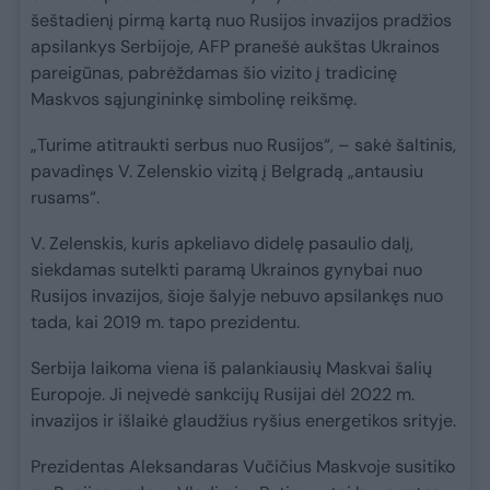
šeštadienį pirmą kartą nuo Rusijos invazijos pradžios
apsilankys Serbijoje, AFP pranešė aukštas Ukrainos
pareigūnas, pabrėždamas šio vizito į tradicinę
Maskvos sąjungininkę simbolinę reikšmę.
„Turime atitraukti serbus nuo Rusijos“, – sakė šaltinis,
pavadinęs V. Zelenskio vizitą į Belgradą „antausiu
rusams“.
V. Zelenskis, kuris apkeliavo didelę pasaulio dalį,
siekdamas sutelkti paramą Ukrainos gynybai nuo
Rusijos invazijos, šioje šalyje nebuvo apsilankęs nuo
tada, kai 2019 m. tapo prezidentu.
Serbija laikoma viena iš palankiausių Maskvai šalių
Europoje. Ji neįvedė sankcijų Rusijai dėl 2022 m.
invazijos ir išlaikė glaudžius ryšius energetikos srityje.
Prezidentas Aleksandaras Vučičius Maskvoje susitiko