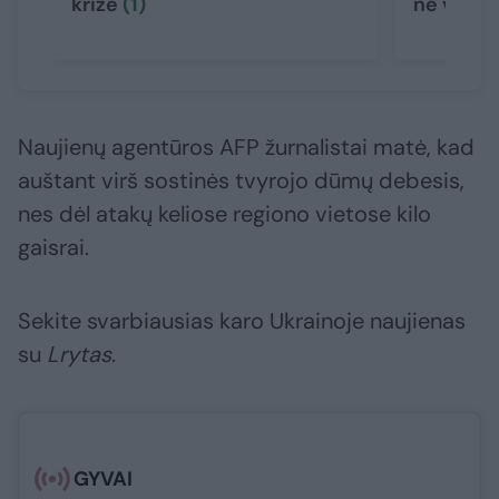
krize
(1)
ne vieni
Naujienų agentūros AFP žurnalistai matė, kad
auštant virš sostinės tvyrojo dūmų debesis,
nes dėl atakų keliose regiono vietose kilo
gaisrai.
Sekite svarbiausias karo Ukrainoje naujienas
su
Lrytas
.​​​
GYVAI