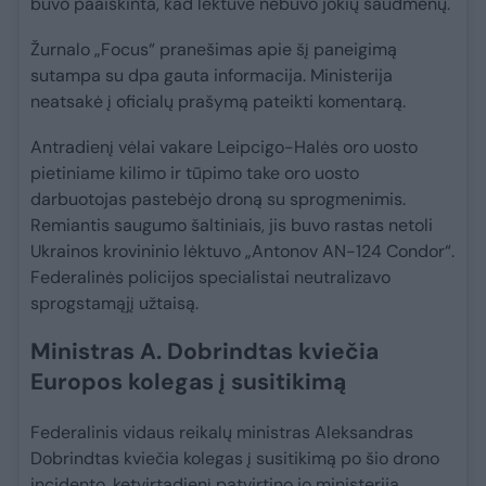
buvo paaiškinta, kad lėktuve nebuvo jokių šaudmenų.
Žurnalo „Focus“ pranešimas apie šį paneigimą
sutampa su dpa gauta informacija. Ministerija
neatsakė į oficialų prašymą pateikti komentarą.
Antradienį vėlai vakare Leipcigo-Halės oro uosto
pietiniame kilimo ir tūpimo take oro uosto
darbuotojas pastebėjo droną su sprogmenimis.
Remiantis saugumo šaltiniais, jis buvo rastas netoli
Ukrainos krovininio lėktuvo „Antonov AN-124 Condor“.
Federalinės policijos specialistai neutralizavo
sprogstamąjį užtaisą.
Ministras A. Dobrindtas kviečia
Europos kolegas į susitikimą
Federalinis vidaus reikalų ministras Aleksandras
Dobrindtas kviečia kolegas į susitikimą po šio drono
incidento, ketvirtadienį patvirtino jo ministerija.