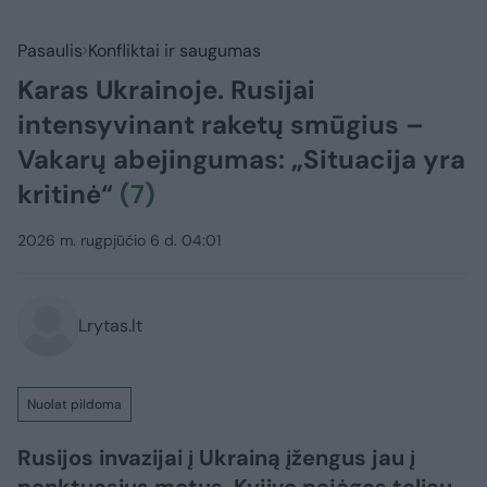
Pasaulis
Konfliktai ir saugumas
Karas Ukrainoje. Rusijai
intensyvinant raketų smūgius –
Vakarų abejingumas: „Situacija yra
kritinė“
(7)
2026 m. rugpjūčio 6 d. 04:01
Lrytas.lt
Nuolat pildoma
Rusijos invazijai į Ukrainą įžengus jau į