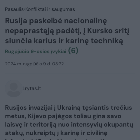
Pasaulis
Konfliktai ir saugumas
Rusija paskelbė nacionalinę
nepaprastąją padėtį, į Kursko sritį
siunčia karius ir karinę techniką
(6)
Rugpjūčio 9-osios įvykiai
2024 m. rugpjūčio 9 d. 03:22
Lrytas.lt
Rusijos invazijai į Ukrainą tęsiantis trečius
metus, Kijevo pajėgos toliau gina savo
laisvę ir teritoriją nuo intensyvių okupantų
atakų, nukreiptų į karinę ir civilinę