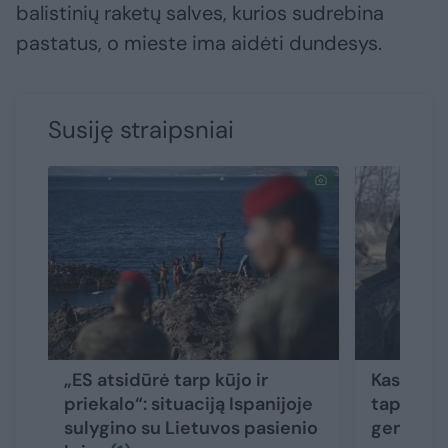
balistinių raketų salves, kurios sudrebina
pastatus, o mieste ima aidėti dundesys.
Susiję straipsniai
„ES atsidūrė tarp kūjo ir
Kas yra 
priekalo“: situaciją Ispanijoje
tapęs ži
sulygino su Lietuvos pasienio
generola