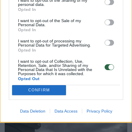
žmonių.
I want to opt-out of the Sharing of my
personal data.
Opted In
Apie 1 mln. žmonių buvo priversti palikti
I want to opt-out of the Sale of my
Personal Data.
namus, po smūgių buvo sugriauti namai ir
Opted In
kvartalai.
I want to opt-out of processing my
Personal Data for Targeted Advertising.
Opted In
Gazos Ruože Izraelio karas prieš „Hamas“
I want to opt-out of Collection, Use,
tęsiasi praėjus beveik metams po smogikų
Retention, Sale, and/or Sharing of my
Personal Data that Is Unrelated with the
grupuotės išpuolio prieš Izraelį. Karo metu
Purposes for which it was collected.
Opted Out
žuvo daugiau nei 41 tūkst. žmonių, kilo
CONFIRM
katastrofiška humanitarinė krizė, o didžioji
anklavo dalis virto griuvėsiais.
Data Deletion
Data Access
Privacy Policy