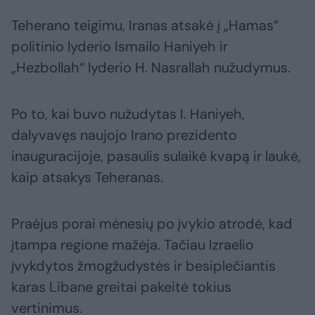
Teherano teigimu, Iranas atsakė į „Hamas“
politinio lyderio Ismailo Haniyeh ir
„Hezbollah“ lyderio H. Nasrallah nužudymus.
Po to, kai buvo nužudytas I. Haniyeh,
dalyvavęs naujojo Irano prezidento
inauguracijoje, pasaulis sulaikė kvapą ir laukė,
kaip atsakys Teheranas.
Praėjus porai mėnesių po įvykio atrodė, kad
įtampa regione mažėja. Tačiau Izraelio
įvykdytos žmogžudystės ir besiplečiantis
karas Libane greitai pakeitė tokius
vertinimus.