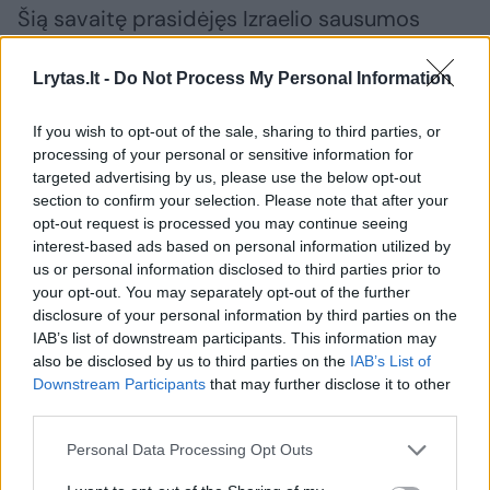
Šią savaitę prasidėjęs Izraelio sausumos
pajėgų įsiveržimas į pietų Libaną atvėrė
Lrytas.lt -
Do Not Process My Personal Information
visiškai naują frontą. Be to, Jeruzalė
sustiprino atakas prieš kitus Irano remiamus
If you wish to opt-out of the sale, sharing to third parties, or
kovotojus ir pradėjo smūgius prieš hučių
processing of your personal or sensitive information for
targeted advertising by us, please use the below opt-out
grupuotę Jemene.
section to confirm your selection. Please note that after your
opt-out request is processed you may continue seeing
interest-based ads based on personal information utilized by
Vykdydamas daugybę atakų ir masinių oro
us or personal information disclosed to third parties prior to
antskrydžių visame Libane Izraelis likvidavo
your opt-out. You may separately opt-out of the further
disclosure of your personal information by third parties on the
didžiąją dalį „Hezbollah“ vadovybės.
IAB’s list of downstream participants. This information may
also be disclosed by us to third parties on the
IAB’s List of
Downstream Participants
that may further disclose it to other
Be to, oro atakų metu buvo atakuojama šios
third parties.
grupuotės infrastruktūra ir pajėgumai, tačiau
Personal Data Processing Opt Outs
per juos taip pat žuvo daugiau kaip 1 tūkst.