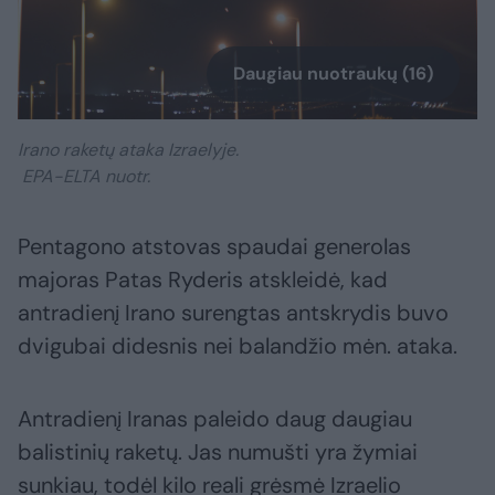
Daugiau nuotraukų (16)
Irano raketų ataka Izraelyje.
EPA-ELTA nuotr.
Pentagono atstovas spaudai generolas
majoras Patas Ryderis atskleidė, kad
antradienį Irano surengtas antskrydis buvo
dvigubai didesnis nei balandžio mėn. ataka.
Antradienį Iranas paleido daug daugiau
balistinių raketų. Jas numušti yra žymiai
sunkiau, todėl kilo reali grėsmė Izraelio