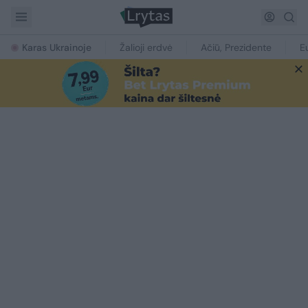
Karas Ukrainoje
Žalioji erdvė
Ačiū, Prezidente
E