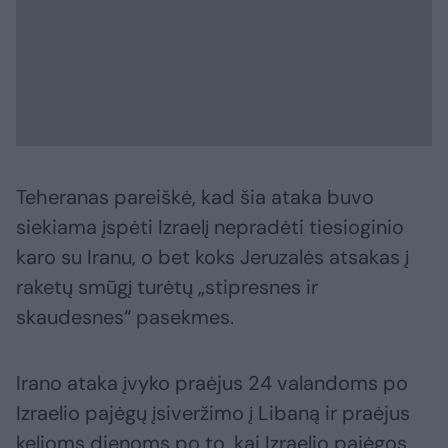
Teheranas pareiškė, kad šia ataka buvo
siekiama įspėti Izraelį nepradėti tiesioginio
karo su Iranu, o bet koks Jeruzalės atsakas į
raketų smūgį turėtų „stipresnes ir
skaudesnes“ pasekmes.
Irano ataka įvyko praėjus 24 valandoms po
Izraelio pajėgų įsiveržimo į Libaną ir praėjus
kelioms dienoms po to, kai Izraelio pajėgos