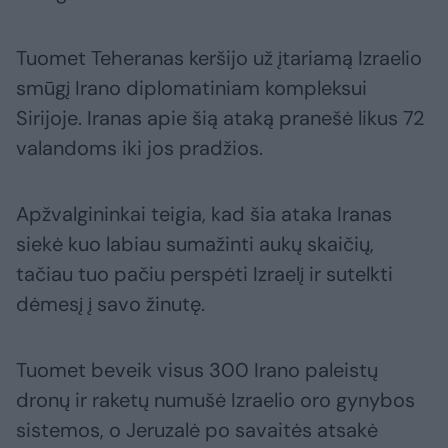
Tuomet Teheranas keršijo už įtariamą Izraelio
smūgį Irano diplomatiniam kompleksui
Sirijoje. Iranas apie šią ataką pranešė likus 72
valandoms iki jos pradžios.
Apžvalgininkai teigia, kad šia ataka Iranas
siekė kuo labiau sumažinti aukų skaičių,
tačiau tuo pačiu perspėti Izraelį ir sutelkti
dėmesį į savo žinutę.
Tuomet beveik visus 300 Irano paleistų
dronų ir raketų numušė Izraelio oro gynybos
sistemos, o Jeruzalė po savaitės atsakė