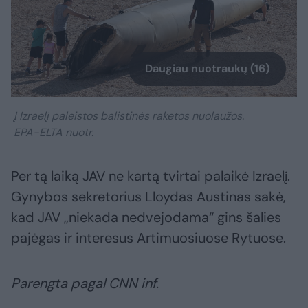
Daugiau nuotraukų (16)
Į Izraelį paleistos balistinės raketos nuolaužos.
EPA-ELTA nuotr.
Per tą laiką JAV ne kartą tvirtai palaikė Izraelį.
Gynybos sekretorius Lloydas Austinas sakė,
kad JAV „niekada nedvejodama“ gins šalies
pajėgas ir interesus Artimuosiuose Rytuose.
Parengta pagal CNN inf.