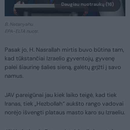
Daugiau nuotraukų (16)
B. Netanyahu.
EPA-ELTA nuotr.
Pasak jo, H. Nasrallah mirtis buvo būtina tam,
kad tūkstančiai Izraelio gyventojų, gyvenę
palei šiaurinę šalies sieną, galėtų grįžti į savo
namus.
JAV pareigūnai jau kiek laiko teigė, kad tiek
Iranas, tiek „Hezbollah“ aukšto rango vadovai
norėjo išvengti plataus masto karo su Izraeliu.