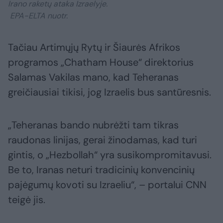
Irano raketų ataka Izraelyje.
EPA-ELTA nuotr.
Tačiau Artimųjų Rytų ir Šiaurės Afrikos
programos „Chatham House“ direktorius
Salamas Vakilas mano, kad Teheranas
greičiausiai tikisi, jog Izraelis bus santūresnis.
„Teheranas bando nubrėžti tam tikras
raudonas linijas, gerai žinodamas, kad turi
gintis, o „Hezbollah“ yra susikompromitavusi.
Be to, Iranas neturi tradicinių konvencinių
pajėgumų kovoti su Izraeliu“, – portalui CNN
teigė jis.