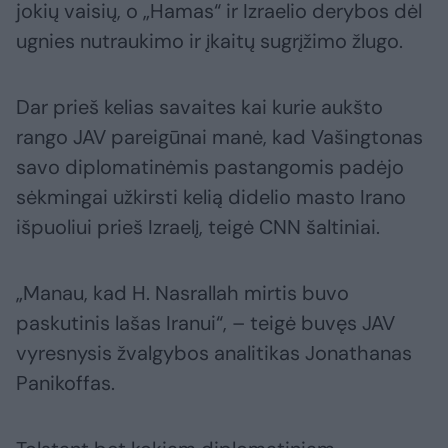
jokių vaisių, o „Hamas“ ir Izraelio derybos dėl
ugnies nutraukimo ir įkaitų sugrįžimo žlugo.
Dar prieš kelias savaites kai kurie aukšto
rango JAV pareigūnai manė, kad Vašingtonas
savo diplomatinėmis pastangomis padėjo
sėkmingai užkirsti kelią didelio masto Irano
išpuoliui prieš Izraelį, teigė CNN šaltiniai.
„Manau, kad H. Nasrallah mirtis buvo
paskutinis lašas Iranui“, – teigė buvęs JAV
vyresnysis žvalgybos analitikas Jonathanas
Panikoffas.