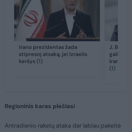
Irano prezidentas žada
J. Bidena
stipresnį atsaką, jei Izraelis
galimam 
keršys
(1)
Irano br
(1)
Regioninis karas plečiasi
Antradienio raketų ataka dar labiau pakeitė