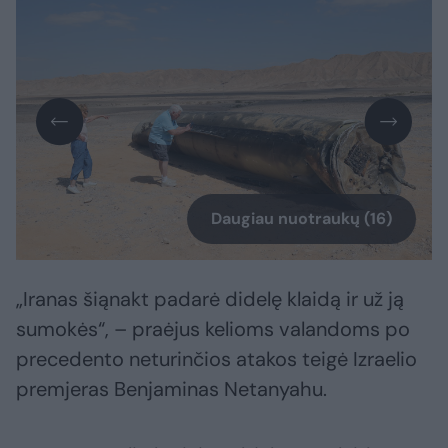
Daugiau nuotraukų (16)
„Iranas šiąnakt padarė didelę klaidą ir už ją
sumokės“, – praėjus kelioms valandoms po
precedento neturinčios atakos teigė Izraelio
premjeras Benjaminas Netanyahu.