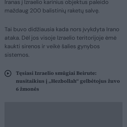
Iranas į Izraelio karinius objektus paleido
maždaug 200 balistinių raketų salvę.
Tai buvo didžiausia kada nors įvykdyta Irano
ataka. Dėl jos visoje Izraelio teritorijoje ėmė
kaukti sirenos ir veikė šalies gynybos
sistemos.
Tęsiasi Izraelio smūgiai Beirute:
nusitaikius į „Hezbollah“ gelbėtojus žuvo
6 žmonės