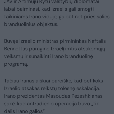
JAV ir Artimųjų Rytų valstybių diplomatai
labai baiminasi, kad Izraelis gali smogti
taikiniams Irano viduje, galbūt net prieš šalies
branduolinius objektus.
Buvęs Izraelio ministras pirmininkas Naftalis
Bennettas paragino Izraelį imtis atsakomųjų
veiksmų ir sunaikinti Irano branduolinę
programą.
Tačiau Iranas aiškiai pareiškė, kad bet koks
Izraelio atsakas reikštų tolesnę eskalaciją.
Irano prezidentas Masoudas Pezeshkianas
sakė, kad antradienio operacija buvo „tik
dalis Irano galios“.