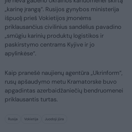
jie neva gabeno Ukrainos kariuomenei skirtą
„karinę įrangą“. Rusijos gynybos ministerija
išpuolį prieš Vokietijos įmonėms
priklausančius civilinius sandėlius pavadino
„smūgiu karinių produktų logistikos ir
paskirstymo centrams Kyjive ir jo
apylinkėse“.
Kaip pranešė naujienų agentūra „Ukrinform“,
rusų apšaudymo metu Kramatorske buvo
apgadintas azerbaidžaniečių bendruomenei
priklausantis turtas.
Rusija
Vokietija
Juodoji jūra