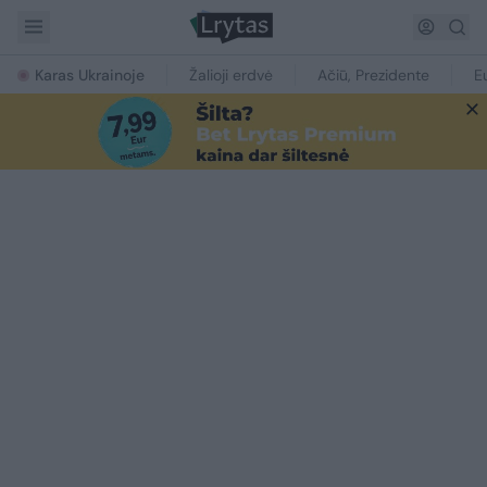
Karas Ukrainoje
Žalioji erdvė
Ačiū, Prezidente
E