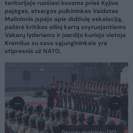
teritorijoje ruošiasi kovoms prieš Kyjivo
pajėgas, atsargos pulkininkas Vaidotas
Malinionis įspėjo apie didžiulę eskalaciją,
pažėrė kritikos eilinį kartą svyruojantiems
Vakarų lyderiams ir įvardijo kurioje vietoje
Kremlius su savo sąjungininkais yra
stipresnis už NATO.
Daugiau nuotraukų (30)