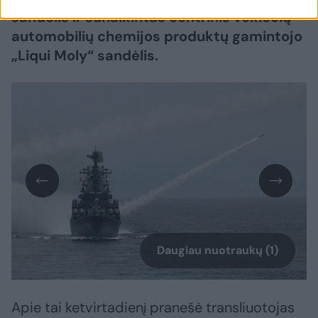
sandėlis ir sunaikintas centrinis vokiečių
automobilių chemijos produktų gamintojo
„Liqui Moly“ sandėlis.
Daugiau nuotraukų (1)
Apie tai ketvirtadienį pranešė transliuotojas