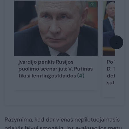
→
Įvardijo penkis Rusijos
Po V. Zel
puolimo scenarijus: V. Putinas
D. Trump
tikisi lemtingos klaidos
(4)
detalių: 
sutarta
(
Pažymima, kad dar vienas nepilotuojamasis
orlaivis laivui smogė įgulos evakuacijos metu.