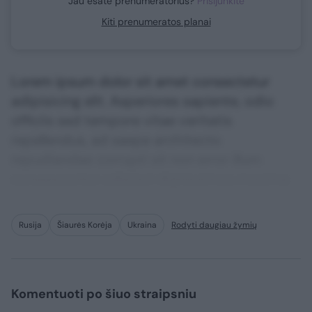
Jau esate prenumeratorius?
Prisijunkite
Kiti prenumeratos planai
Lorem ipsum dolor sit amet consectetur
adipisicing elit. Asperiores sapiente, odio
officiis sed tempore vitae veritatis
repellendus, ad saepe architecto
repudiandae corrupti sit non error illum
consequuntur adipisci dignissimos maxime.
Rusija
Šiaurės Korėja
Ukraina
Rodyti daugiau žymių
Komentuoti po šiuo straipsniu