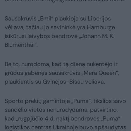
Sausakrūvis „Emil“ plaukioja su Liberijos
vėliava, tačiau jo savininkė yra Hamburge
įsikūrusi laivybos bendrovė „Johann M. K.
Blumenthal“.
Be to, nurodoma, kad tą dieną nukentėjo ir
grūdus gabenęs sausakrūvis „Mera Queen“,
plaukiantis su Gvinėjos-Bisau vėliava.
Sporto prekių gamintoja „Puma“, tikslios savo
sandėlio vietos nenurodydama, patvirtino,
kad „rugpjūčio 4 d. naktį bendrovės „Puma“
logistikos centras Ukrainoje buvo apšaudytas