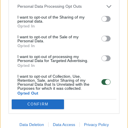
Personal Data Processing Opt Outs
I want to opt-out of the Sharing of my
personal data.
Opted In
Pasaulis
Konfliktai ir saugumas
I want to opt-out of the Sale of my
Rusai Juodojoje jūroje dronais
Personal Data.
Opted In
atakavo vokiečių krovininį laivą
(1)
I want to opt-out of processing my
Personal Data for Targeted Advertising.
2026 m. rugpjūčio 7 d. 04:44
Opted In
I want to opt-out of Collection, Use,
Retention, Sale, and/or Sharing of my
Personal Data that Is Unrelated with the
Lrytas.lt
Purposes for which it was collected.
Opted Out
Per Rusijos raketų ir dronų ataką
CONFIRM
Juodojoje jūroje smarkiai nukentėjo
vokiečių sausakrūvis „Emil“, o Ukrainoje
Data Deletion
Data Access
Privacy Policy
buvo apgadintas bendrovės „Puma“