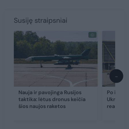
Susiję straipsniai
→
Nauja ir pavojinga Rusijos
Po incid
taktika: lėtus dronus keičia
Ukrainos
šios naujos raketos
reakcija