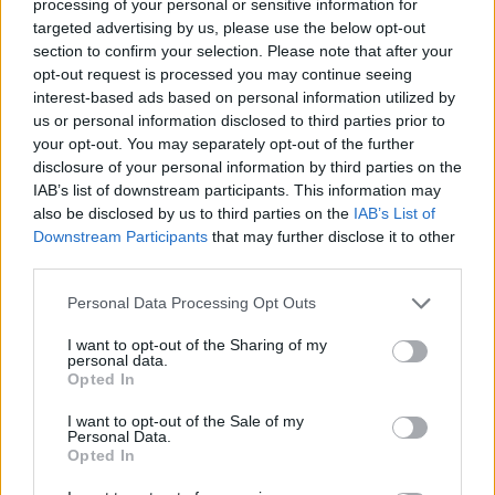
processing of your personal or sensitive information for
rastas sprogmenimis užtaisytas dronas, buvo
targeted advertising by us, please use the below opt-out
pakrautas karinės amunicijos.
section to confirm your selection. Please note that after your
opt-out request is processed you may continue seeing
Dokumente nurodoma, kad ši amunicija neseniai
interest-based ads based on personal information utilized by
buvo atgabenta iš Prancūzijos į Leipcigą ir turėjo
us or personal information disclosed to third parties prior to
būti transportuojama toliau.
your opt-out. You may separately opt-out of the further
disclosure of your personal information by third parties on the
Vokietijos tyrėjų duomenimis, oro uosto
IAB’s list of downstream participants. This information may
darbuotojai droną pastebėjo antradienį 23.42
also be disclosed by us to third parties on the
IAB’s List of
Downstream Participants
that may further disclose it to other
val. Jis kybojo tarp dviejų Ukrainos valstybinei
third parties.
bendrovei „Antonov Airlines“ priklausančių
krovininių lėktuvų.
Personal Data Processing Opt Outs
Oficialiame pranešime nurodyta, kad „įvyko
I want to opt-out of the Sharing of my
personal data.
kontaktas tarp drono ir darbuotojo“. Po šio
Opted In
kontakto dronas nusileido ant žemės.
I want to opt-out of the Sale of my
Personal Data.
Pasak leidinio „Bild“, vienas oro uosto
Opted In
darbuotojas sugriebė žemai kybojusį droną ir jį
nuleido. Vyras tuo metu nežinojo, kad rankose