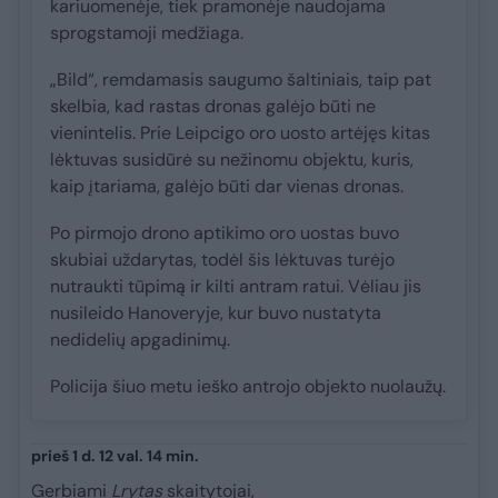
kariuomenėje, tiek pramonėje naudojama
sprogstamoji medžiaga.
„Bild“, remdamasis saugumo šaltiniais, taip pat
skelbia, kad rastas dronas galėjo būti ne
vienintelis. Prie Leipcigo oro uosto artėjęs kitas
lėktuvas susidūrė su nežinomu objektu, kuris,
kaip įtariama, galėjo būti dar vienas dronas.
Po pirmojo drono aptikimo oro uostas buvo
skubiai uždarytas, todėl šis lėktuvas turėjo
nutraukti tūpimą ir kilti antram ratui. Vėliau jis
nusileido Hanoveryje, kur buvo nustatyta
nedidelių apgadinimų.
Policija šiuo metu ieško antrojo objekto nuolaužų.
prieš 1 d. 12 val. 14 min.
Gerbiami
Lrytas
skaitytojai,