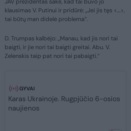
JAV prezidentas sakė, kad tai buvo jo
klausimas V. Putinui ir pridūrė: „Jei jis tęs <...>,
tai būtų man didelė problema“.
D. Trumpas kalbėjo: „Manau, kad jis nori tai
baigti, ir jie nori tai baigti greitai. Abu. V.
Zelenskis taip pat nori tai pabaigti.“
GYVAI
Karas Ukrainoje. Rugpjūčio 6-osios
naujienos