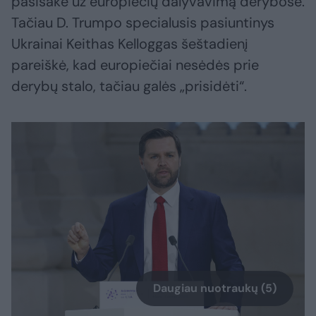
pasisakė už europiečių dalyvavimą derybose.
Tačiau D. Trumpo specialusis pasiuntinys
Ukrainai Keithas Kelloggas šeštadienį
pareiškė, kad europiečiai nesėdės prie
derybų stalo, tačiau galės „prisidėti“.
Daugiau nuotraukų (5)