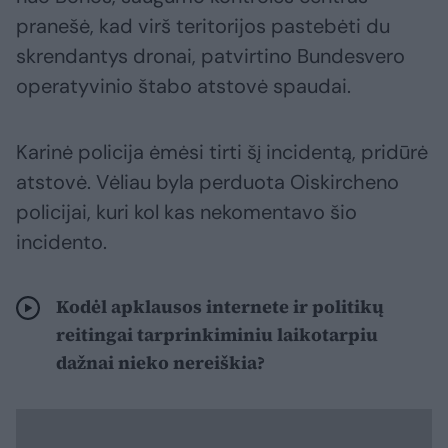
pranešė, kad virš teritorijos pastebėti du
skrendantys dronai, patvirtino Bundesvero
operatyvinio štabo atstovė spaudai.
Karinė policija ėmėsi tirti šį incidentą, pridūrė
atstovė. Vėliau byla perduota Oiskircheno
policijai, kuri kol kas nekomentavo šio
incidento.
Kodėl apklausos internete ir politikų
reitingai tarprinkiminiu laikotarpiu
dažnai nieko nereiškia?