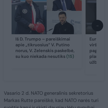
→
Iš D. Trumpo – pareiškimai
Europos 
apie „tikruosius“ V. Putino
viršūnių 
norus, V. Zelenskis paskelbė,
pagrindi
su kuo niekada nesutiks
(15)
planas k
užbaigti
Vasario 2 d. NATO generalinis sekretorius
Markas Rutte pareiškė, kad NATO narės turi
ruoštis karui ir skirti daugiau lėšų gynybai,