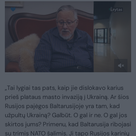
„Tai lygiai tas pats, kaip jie dislokavo karius
prieš plataus masto invaziją į Ukrainą. Ar šios
Rusijos pajėgos Baltarusijoje yra tam, kad
užpultų Ukrainą? Galbūt. O gal ir ne. O gal jos
skirtos jums? Primenu, kad Baltarusija ribojasi
su trimis NATO šalimis. Ji tapo Rusijos karinių