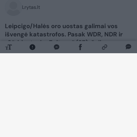
Lrytas.lt
Leipcigo/Halės oro uostas galimai vos
išvengė katastrofos. Pasak WDR, NDR ir
„Süddeutsche Zeitung“ (SZ), šalia
Ukrainos krovininio lėktuvo, prie kurio
buvo rastas sprogmenimis aprūpintas
dronas, buvo pakrauta amunicija