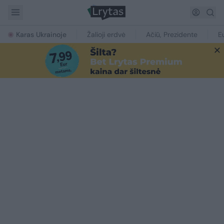
Karas Ukrainoje
Žalioji erdvė
Ačiū, Prezidente
E