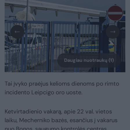
Daugiau nuotraukų (1)
Tai įvyko praėjus kelioms dienoms po rimto
incidento Leipcigo oro uoste.
Ketvirtadienio vakarą, apie 22 val. vietos
laiku, Mecherniko bazės, esančius į vakarus
nuo Bonos, saugumo kontrolės centras