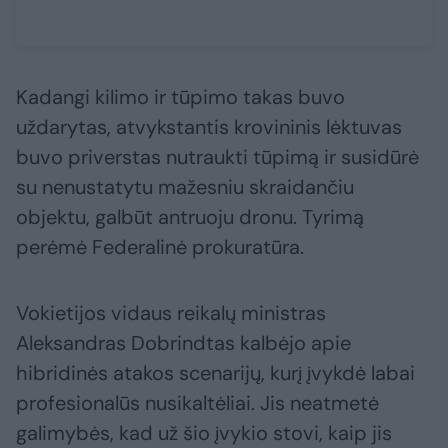
Kadangi kilimo ir tūpimo takas buvo
uždarytas, atvykstantis krovininis lėktuvas
buvo priverstas nutraukti tūpimą ir susidūrė
su nenustatytu mažesniu skraidančiu
objektu, galbūt antruoju dronu. Tyrimą
perėmė Federalinė prokuratūra.
Vokietijos vidaus reikalų ministras
Aleksandras Dobrindtas kalbėjo apie
hibridinės atakos scenarijų, kurį įvykdė labai
profesionalūs nusikaltėliai. Jis neatmetė
galimybės, kad už šio įvykio stovi, kaip jis