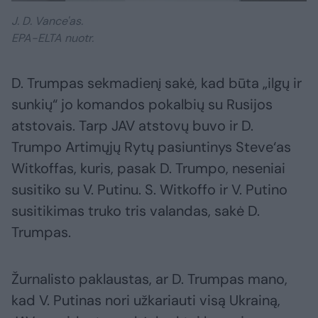
J. D. Vance'as.
EPA-ELTA nuotr.
D. Trumpas sekmadienį sakė, kad būta „ilgų ir
sunkių“ jo komandos pokalbių su Rusijos
atstovais. Tarp JAV atstovų buvo ir D.
Trumpo Artimųjų Rytų pasiuntinys Steve‘as
Witkoffas, kuris, pasak D. Trumpo, neseniai
susitiko su V. Putinu. S. Witkoffo ir V. Putino
susitikimas truko tris valandas, sakė D.
Trumpas.
Žurnalisto paklaustas, ar D. Trumpas mano,
kad V. Putinas nori užkariauti visą Ukrainą,